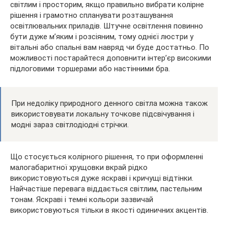
світлим і просторим, якщо правильно вибрати колірне
рішення і грамотно спланувати розташування
освітлювальних приладів. Штучне освітлення повинно
бути дуже м’яким і розсіяним, тому однієї люстри у
вітальні або спальні вам навряд чи буде достатньо. По
можливості постарайтеся доповнити інтер’єр високими
підлоговими торшерами або настінними бра.
При недоліку природного денного світла можна також
використовувати локальну точкове підсвічування і
модні зараз світлодіодні стрічки.
Що стосується колірного рішення, то при оформленні
малогабаритної хрущовки вкрай рідко
використовуються дуже яскраві і кричущі відтінки.
Найчастіше перевага віддається світлим, пастельним
тонам. Яскраві і темні кольори зазвичай
використовуються тільки в якості одиничних акцентів.