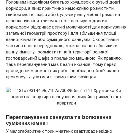
Головним недоліком багатьох хрущовок є вузькі довгі
коридори, в яких практично неможливо розмістити
глибокі місткі шафи або будь-яку іншу меблі. Грамотна
перепланування трикімнатної квартири з довгим
коридором відкриває великі можливості для коригування
загальної геометрії простору і для збільшення площі
ванної кімнати або суміщеного санвузла. Скоротивши
частина площі передпокою, можна значно збільшити
ванну кімнату і розмістити на її території великої
господарський шафа з пральною машиною. Як правило,
така перепланування має безліч нюансів, тому перед
проведенням ремонтних робіт необхідно обов’язково
проконсультуватися з грамотним фахівцем.
Перепланування санвузла та ізолювання
суміжних кімнат
У малогабаритних трикімнатних квартирах нерідко