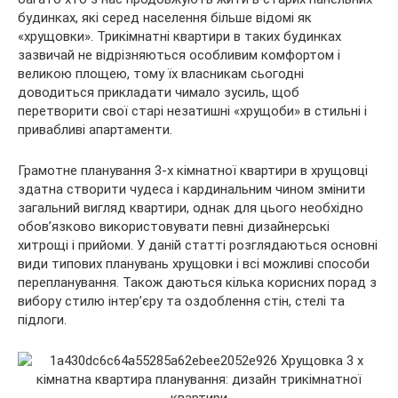
будинках, які серед населення більше відомі як
«хрущовки». Трикімнатні квартири в таких будинках
зазвичай не відрізняються особливим комфортом і
великою площею, тому їх
власникам сьогодні
доводиться прикладати чимало зусиль, щоб
перетворити свої старі незатишні «хрущоби» в стильні і
привабливі апартаменти.
Грамотне планування 3-х кімнатної квартири в хрущовці
здатна створити чудеса і кардинальним чином змінити
загальний вигляд квартири, однак для цього необхідно
обов’язково використовувати певні дизайнерські
хитрощі і прийоми. У даній статті розглядаються основні
види типових планувань хрущовки і всі можливі способи
перепланування. Також даються кілька корисних порад з
вибору стилю інтер’єру та оздоблення стін, стелі та
підлоги.