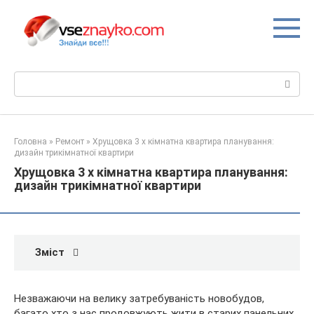
Перейти
до
вмісту
Пошук:
Головна
»
Ремонт
»
Хрущовка 3 х кімнатна квартира планування:
дизайн трикімнатної квартири
Хрущовка 3 х кімнатна квартира планування:
дизайн трикімнатної квартири
Зміст
Незважаючи на велику затребуваність новобудов,
багато хто з нас продовжують жити в старих панельних