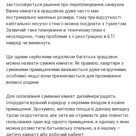
застосовуються рішення про перепланування санвузла.
Ванна кімната в хрущовках дуже часто має
екстремально маленькі розміри, тому при відсутності
капітальної несучої стіни її можна поєднати з туалетом.
Зазвичай таке планування в технічному плані є
нескладною, тому проблеми з її реєстрацією в БТІ
навряд чи виникнуть.
Ще одним серйозним недоліком багатьох хрущовок
можна назвати суміжні кімнати. Як правило, квартири з
суміжними приміщеннями вважаються дуже незручними,
особливо якщо вони призначаються для проживання
великої родини.
Для ізолювання суміжних кімнат дизайнери радять
спорудити вузький коридор з окремим входом в кожне
приміщення. Зрозуміло, житлова площа в даному випадку
трохи скоротитися, але зате ви отримаєте два повністю
ізольованих один від одного приміщення, в одному з яких
можна розмістити батьківську спальню, а в іншому —
дитячу кімнату або робочий кабінет.