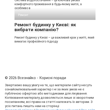
Система водопостачання – це ключова умова
комфортного проживання в будь-якому житлі, а
особливо в
Ремонт
Ремонт будинку у Києві: як
вибрати компанію?
Ремонт будинку у Києві – це важливий крок у житті, який
вимагає професійного підходу
© 2026 Всезнайко - Корисні поради
Звертаємо вашу увагу на те, що матеріали сайту несуть
ознайомлювальний характер і ні за яких умов не є
публічною офертою або методиками для лікування.
Копіювання матеріалу дозволяється лише зі зворотним
посиланням, всі права на статті належать їх авторам. З
усіх питань пишіть нам на сторінці