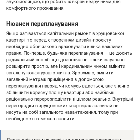
звукоізоляцією, що робить їх вкрай незручними для
комфортного проживання.
Нюанси перепланування
Якщо затівається капітальний ремонт в хрущовської
квартирі, то перед створенням дизайн-проекту
необхідно обов’язково враховувати кілька важливих
правил. По-перше, будь-яка перепланування — це досить
радикальний спосіб, що дозволяє не тільки візуально
розширити простір, але і кардинальним чином змінити
загальну конфігурацію житла. Зрозуміло, змінити
загальний метраж приміщення з допомогою
перепланування навряд чи комусь вдасться, але значно
збільшити корисну площу квартири або найбільш
раціонально перерозподілити її цілком реально. Внутрішні
перегородки в хрущовських квартирах зазвичай не
несуть на собі загального навантаження, тому при
необхідності їх можна зносити.
Проте слід мати на увазі, що демонтаж деяких стін