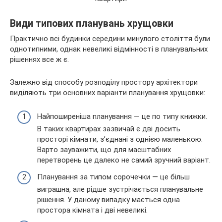
Види типових планувань хрущовки
Практично всі будинки середини минулого століття були
однотипними, однак невеликі відмінності в планувальних
рішеннях все ж є.
Залежно від способу розподілу простору архітектори
виділяють три основних варіанти планування хрущовки:
Найпоширеніша планування — це по типу книжки.
В таких квартирах зазвичай є дві досить
просторі кімнати, з’єднані з однією маленькою.
Варто зауважити, що для масштабних
перетворень це далеко не самий зручний варіант.
Планування за типом сорочечки — це більш
виграшна, але рідше зустрічається планувальне
рішення. У даному випадку мається одна
простора кімната і дві невеликі.