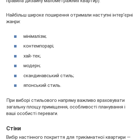
правила дизайну малометражних квартир).
Найбільш широке поширення отримали наступні інтер’єрні
жанри:
мінімалізм;
контемпорарі;
хай-тек;
модерн;
скандинавський стиль;
японський стиль.
При виборі стильового напряму важливо враховувати
загальну площу приміщення, особливості планування і
ваші особисті переваги.
Стіни
Вибір настінного покриття для трикімнатної квартири —