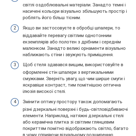
світлі оздоблювальні матеріали. Занадто темні і
насичені кольори візуально збільшують простір і
роблять його більш тісним.
Якщо ви застосовуєте в обробці шпалери, то
віддавайте перевагу світлим однотонним
екземплярів або полотен з дрібним і середнім
малюнком. Занадто великі орнаменти візуально
наближають стіни і звужують приміщення.
Щоб стеля здавався вищим, використовуйте в
оформленні стін шпалери з вертикальними
смужками. Зверніть увагу, що чим ширше смуги і
яскравіше контраст, тим помітнішою оптична
ілюзія високої стелі.
Змінити оптику простору також допомагають
різні дзеркальні поверхні і будь-світловідбиваючі
елементи. Наприклад, натяжні дзеркальні стелі
або керамічна плитка зі світлим глянцевим
покриттям помітно відображають світло, багато
в чому сприяючи візуальному розширенню