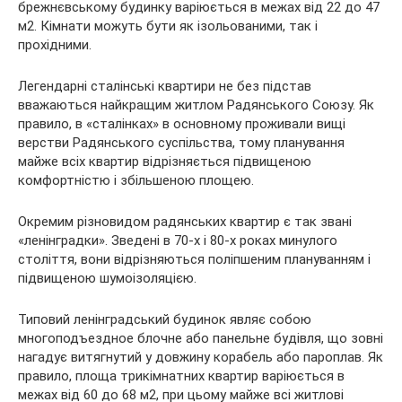
брежнєвському будинку варіюється в межах від 22 до 47
м2. Кімнати можуть бути як ізольованими, так і
прохідними.
Легендарні сталінські квартири не без підстав
вважаються найкращим житлом Радянського Союзу. Як
правило, в «сталінках» в основному проживали вищі
верстви Радянського суспільства, тому планування
майже всіх квартир відрізняється підвищеною
комфортністю і збільшеною площею.
Окремим різновидом радянських квартир є так звані
«ленінградки». Зведені в 70-х і 80-х роках минулого
століття, вони відрізняються поліпшеним плануванням і
підвищеною шумоізоляцією.
Типовий ленінградський будинок являє собою
многоподъездное блочне або панельне будівля, що зовні
нагадує витягнутий у довжину корабель або пароплав. Як
правило, площа трикімнатних квартир варіюється в
межах від 60 до 68 м2, при цьому майже всі житлові