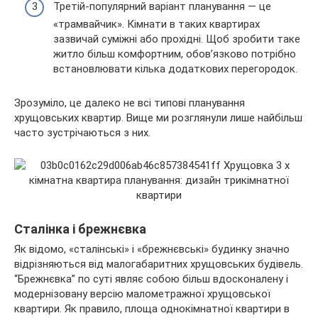
Третій-популярний варіант планування — це
«трамвайчик». Кімнати в таких квартирах
зазвичай суміжні або прохідні. Щоб зробити таке
житло більш комфортним, обов’язково потрібно
встановлювати кілька додаткових перегородок.
Зрозуміло, це далеко не всі типові планування
хрущовських квартир. Вище ми розглянули лише найбільш
часто зустрічаються з них.
Сталінка і брежнєвка
Як відомо, «сталінські» і «брежнєвські» будинку значно
відрізняються від малогабаритних хрущовських будівель.
“Брежнєвка” по суті являє собою більш вдосконалену і
модернізовану версію малометражної хрущовської
квартири. Як правило, площа однокімнатної квартири в