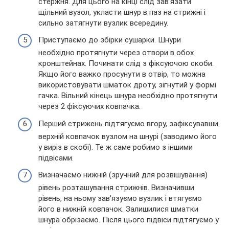
стержня. Для цього на кінці слід зав’язати
щільний вузол, укласти шнур в паз на стрижні і
сильно затягнути вузлик всередину.
Приступаємо до збірки сушарки. Шнури
необхідно протягнути через отвори в обох
кронштейнах. Починати слід з фіксуючою скоби.
Якщо його важко просунути в отвір, то можна
використовувати шматок дроту, зігнутий у формі
гачка. Вільний кінець шнура необхідно протягнути
через 2 фіксуючих ковпачка.
Перший стрижень підтягуємо вгору, зафіксувавши
верхній ковпачок вузлом на шнурі (заводимо його
у виріз в скобі). Те ж саме робимо з іншими
підвісами.
Визначаємо нижній (зручний для розвішування)
рівень розташування стрижнів. Визначивши
рівень, на ньому зав’язуємо вузлик і втягуємо
його в нижній ковпачок. Залишилися шматки
шнура обрізаємо. Після цього підвіси підтягуємо у