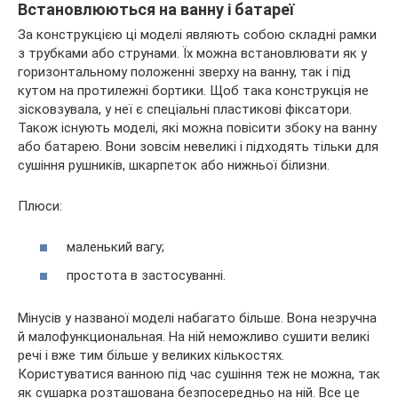
Встановлюються на ванну і батареї
За конструкцією ці моделі являють собою складні рамки
з трубками або струнами. Їх можна встановлювати як у
горизонтальному положенні зверху на ванну, так і під
кутом на протилежні бортики. Щоб така конструкція не
зісковзувала, у неї є спеціальні пластикові фіксатори.
Також існують моделі, які можна повісити збоку на ванну
або батарею. Вони зовсім невеликі і підходять тільки для
сушіння рушників, шкарпеток або нижньої білизни.
Плюси:
маленький вагу;
простота в застосуванні.
Мінусів у названої моделі набагато більше. Вона незручна
й малофункциональная. На ній неможливо сушити великі
речі і вже тим більше у великих кількостях.
Користуватися ванною під час сушіння теж не можна, так
як сушарка розташована безпосередньо на ній. Все це