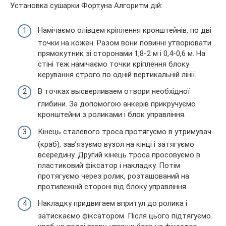
Установка сушарки Фортуна Алгоритм дій:
Намічаємо олівцем кріплення кронштейнів, по дві
точки на кожен. Разом вони повинні утворювати
прямокутник зі сторонами 1,8-2 м і 0,4-0,6 м. На
стіні теж намічаємо точки кріплення блоку
керування строго по одній вертикальній лінії.
В точках высверливаем отвори необхідної
глибини. За допомогою анкерів прикручуємо
кронштейни з роликами і блок управління.
Кінець сталевого троса протягуємо в утримувач
(краб), зав’язуємо вузол на кінці і затягуємо
всередину. Другий кінець троса просовуємо в
пластиковий фіксатор і накладку. Потім
протягуємо через ролик, розташований на
протилежній стороні від блоку управління.
Накладку придвигаем впритул до ролика і
затискаємо фіксатором. Після цього підтягуємо