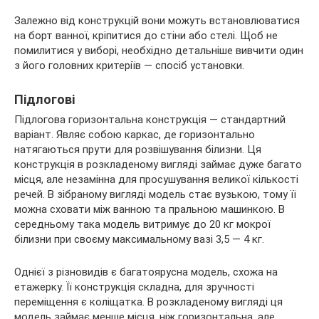
Залежно від конструкцій вони можуть встановлюватися
на борт ванної, кріпитися до стіни або стелі. Щоб не
помилитися у виборі, необхідно детальніше вивчити один
з його головних критеріїв — спосіб установки.
Підлогові
Підлогова горизонтальна конструкція — стандартний
варіант. Являє собою каркас, де горизонтально
натягаються прути для розвішування білизни. Ця
конструкція в розкладеному вигляді займає дуже багато
місця, але незамінна для просушування великої кількості
речей. В зібраному вигляді модель стає вузькою, тому її
можна сховати між ванною та пральною машинкою. В
середньому така модель витримує до 20 кг мокрої
білизни при своєму максимальному вазі 3,5 — 4 кг.
Однієї з різновидів є багатоярусна модель, схожа на
етажерку. Її конструкція складна, для зручності
переміщення є коліщатка. В розкладеному вигляді ця
модель займає менше місця, ніж горизонтальна, але