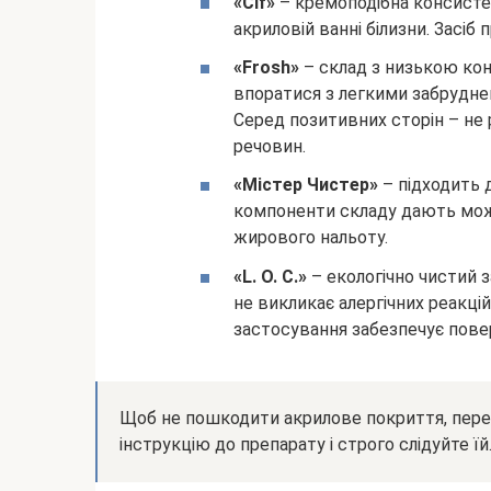
«Cif»
– кремоподібна консисте
акриловій ванні білизни. Засіб
«Frosh»
– склад з низькою ко
впоратися з легкими забрудне
Серед позитивних сторін – не р
речовин.
«Містер Чистер»
– підходить д
компоненти складу дають можл
жирового нальоту.
«L. O. C.»
– екологічно чистий за
не викликає алергічних реакцій
застосування забезпечує поверх
Щоб не пошкодити акрилове покриття, перед
інструкцію до препарату і строго слідуйте їй