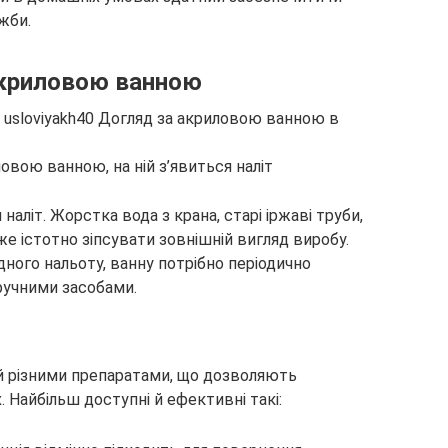
жби.
акриловою ванною
вою ванною, на ній з’явиться наліт
 наліт. Жорстка вода з крана, старі іржаві труби,
 істотно зіпсувати зовнішній вигляд виробу.
ного нальоту, ванну потрібно періодично
ручними засобами.
ий різними препаратами, що дозволяють
Найбільш доступні й ефективні такі: