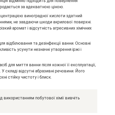
нція відмінно підходить для повернення
 продається за адекватною ціною.
нцентрацією виноградної кислоти здатний
ннями, не завдаючи шкоди акрилової поверхні.
ізкий аромат і відсутність агресивних хімічних
ля відбілювання та дезінфекції ванни. Основні
ивість усунути незначні утворення іржі і
сіб для миття ванни після кожної її експлуатації,
. У складі відсутні абразивні речовини. Його
ні стійку чистоту і блиск.
 використанням побутової хімії вивчіть
.