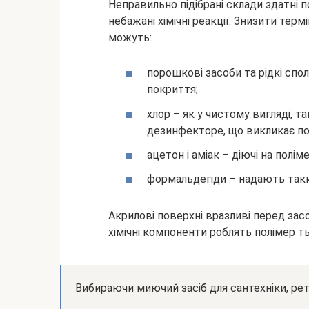
Неправильно підібрані склади здатні 
небажані хімічні реакції. Знизити тер
можуть:
порошкові засоби та рідкі спо
покриття;
хлор – як у чистому вигляді, т
дезинфекторе, що викликає по
ацетон і аміак – діючі на полім
формальдегіди – надають такий
Акрилові поверхні вразливі перед засоб
хімічні компоненти роблять полімер 
Вибираючи миючий засіб для сантехніки, рет