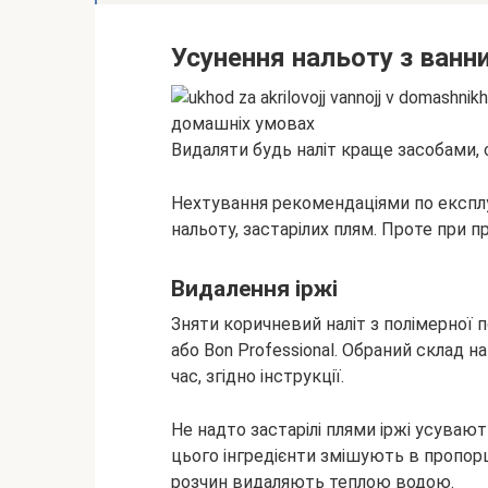
Усунення нальоту з ванни
Видаляти будь наліт краще засобами,
Нехтування рекомендаціями по експлуа
нальоту, застарілих плям. Проте при 
Видалення іржі
Зняти коричневий наліт з полімерної пов
або Bon Professional. Обраний склад н
час, згідно інструкції.
Не надто застарілі плями іржі усуваю
цього інгредієнти змішують в пропорці
розчин видаляють теплою водою.