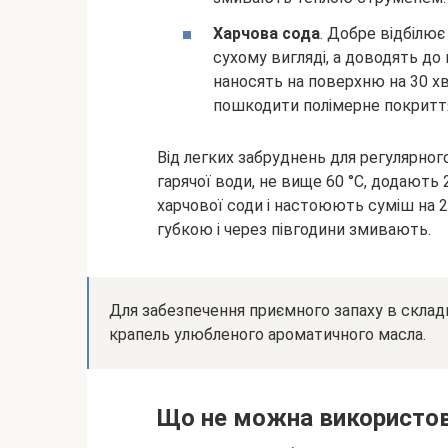
Харчова сода
. Добре відбілю
сухому вигляді, а доводять до 
наносять на поверхню на 30 х
пошкодити полімерне покритт
Від легких забруднень для регулярного
гарячої води, не вище 60 °C, додають 
харчової соди і настоюють суміш на 2 
губкою і через півгодини змивають.
Для забезпечення приємного запаху в склад
крапель улюбленого ароматичного масла.
Що не можна використов