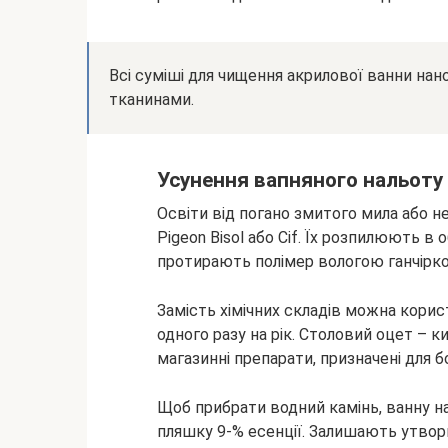
Всі суміші для чищення акрилової ванни на
тканинами.
Усунення вапняного нальоту
Освіти від погано змитого мила або н
Pigeon Bisol або Cif. Їх розпилюють в 
протирають полімер вологою ганчірк
Замість хімічних складів можна корис
одного разу на рік. Столовий оцет – 
магазинні препарати, призначені для 
Щоб прибрати водний камінь, ванну н
пляшку 9-% есенції. Залишають утвори