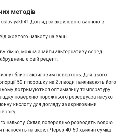
них методів
від жовтого нальоту на ванні
у хімію, можна знайти альтернативу серед
забруднень є свій рецепт:
лизну і блиск акриловим поверхонь. Для цього
опорції 50 г порошку на 2 л води і виливають його
и цьому дотримуються оптимальну температуру
д гладку поверхню порожнього резервуара насухо
онну кислоту для догляду за акриловими
івроку.
ого нальоту. Склад попередньо розводять водою
и і наносять на акрил. Через 40-50 хвилин суміш