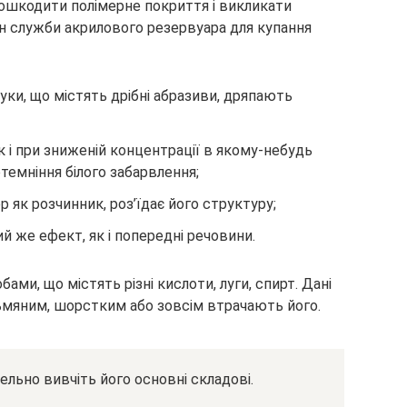
пошкодити полімерне покриття і викликати
мін служби акрилового резервуара для купання
луки, що містять дрібні абразиви, дряпають
ак і при зниженій концентрації в якому-небудь
темніння білого забарвлення;
ер як розчинник, роз’їдає його структуру;
 же ефект, як і попередні речовини.
ами, що містять різні кислоти, луги, спирт. Дані
тьмяним, шорстким або зовсім втрачають його.
ельно вивчіть його основні складові.