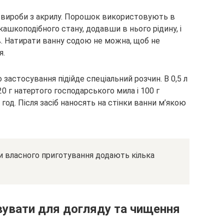
є вироби з акрилу. Порошок використовують в
кашкоподібного стану, додавши в нього рідину, і
в. Натирати ванну содою не можна, щоб не
я.
 застосування підійде спеціальний розчин. В 0,5 л
20 г натертого господарського мила і 100 г
год. Після засіб наносять на стінки ванни м’якою
и власного приготування додають кілька
увати для догляду та чищення