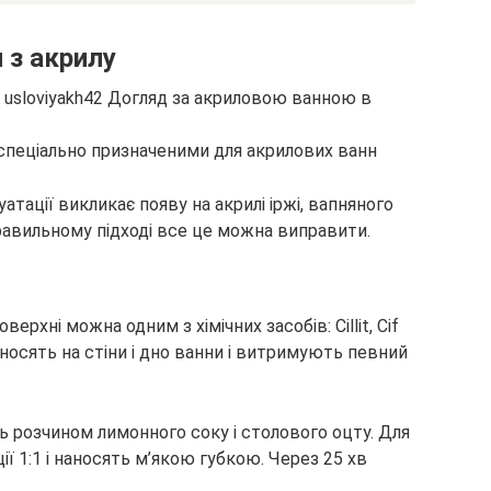
 з акрилу
 спеціально призначеними для акрилових ванн
тації викликає появу на акрилі іржі, вапняного
правильному підході все це можна виправити.
ерхні можна одним з хімічних засобів: Cillit, Cif
аносять на стіни і дно ванни і витримують певний
ть розчином лимонного соку і столового оцту. Для
ї 1:1 і наносять м’якою губкою. Через 25 хв