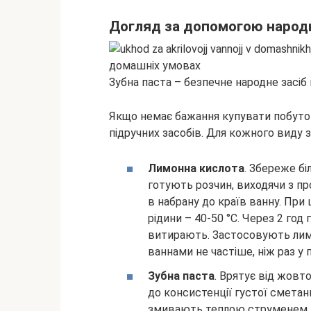
Догляд за допомогою народ
Зубна паста – безпечне народне засіб 
Якщо немає бажання купувати побутов
підручних засобів. Для кожного виду 
Лимонна кислота
. Збереже бі
готують розчин, виходячи з пр
в набрану до країв ванну. Пр
рідини – 40-50 °C. Через 2 го
витирають. Застосовують лим
ваннами не частіше, ніж раз у п
Зубна паста
. Врятує від жовт
до консистенції густої сметан
змивають теплою струменем.