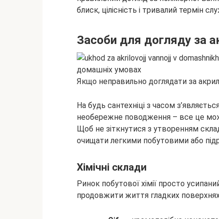
блиск, цілісність і
тривалий термін слу
Засоби для догляду за 
Якщо неправильно доглядати за акрило
На будь сантехніці з часом з’являється
необережне поводження – все це може
Щоб не зіткнутися з утворенням склад
очищати легкими побутовими або під
Хімічні склади
Ринок побутової хімії просто усипан
продовжити життя гладких поверхнях. 