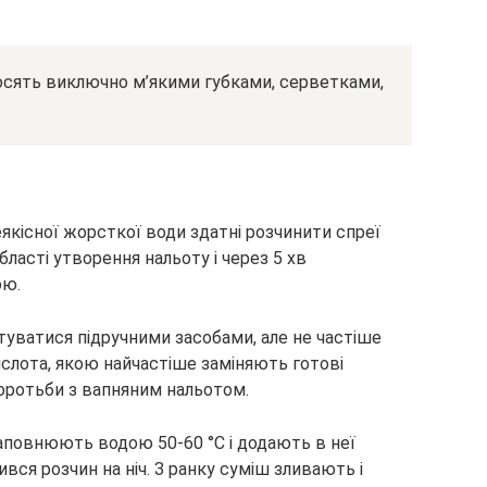
носять виключно м’якими губками, серветками,
еякісної жорсткої води здатні розчинити спреї
області утворення нальоту і через 5 хв
ою.
туватися підручними засобами, але не частіше
кислота, якою найчастіше заміняють готові
боротьби з вапняним нальотом.
аповнюють водою 50-60 °C і додають в неї
вся розчин на ніч. З ранку суміш зливають і