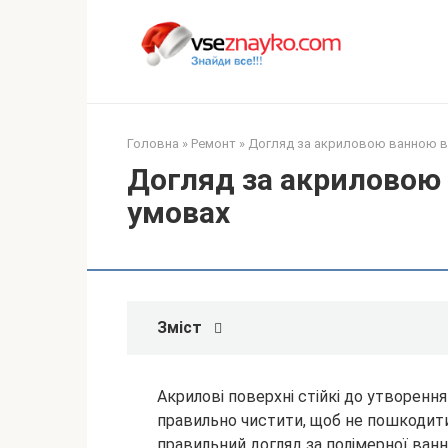
Перейти
до
вмісту
Головна
»
Ремонт
»
Догляд за акриловою ванною в
Догляд за акриловою
умовах
Зміст
Акрилові поверхні стійкі до утворення 
правильно чистити, щоб не пошкодити 
правильний догляд за полімерної ван