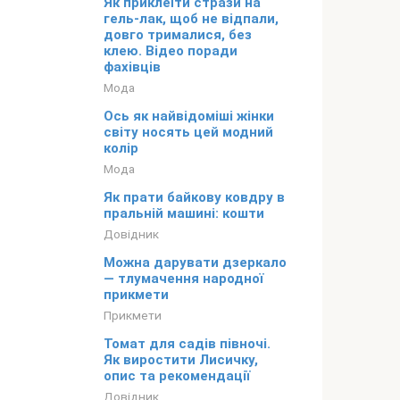
Як приклеїти стрази на
гель-лак, щоб не відпали,
довго трималися, без
клею. Відео поради
фахівців
Мода
Ось як найвідоміші жінки
світу носять цей модний
колір
Мода
Як прати байкову ковдру в
пральній машині: кошти
Довідник
Можна дарувати дзеркало
— тлумачення народної
прикмети
Прикмети
Томат для садів півночі.
Як виростити Лисичку,
опис та рекомендації
Довідник