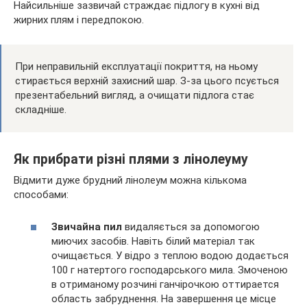
Найсильніше зазвичай страждає підлогу в кухні від
жирних плям і передпокою.
При неправильній експлуатації покриття, на ньому
стирається верхній захисний шар. З-за цього псується
презентабельний вигляд, а очищати підлога стає
складніше.
Як прибрати різні плями з лінолеуму
Відмити дуже брудний лінолеум можна кількома
способами:
Звичайна пил
видаляється за допомогою
миючих засобів. Навіть білий матеріал так
очищається. У відро з теплою водою додається
100 г натертого господарського мила. Змоченою
в отриманому розчині ганчірочкою оттирается
область забруднення. На завершення це місце