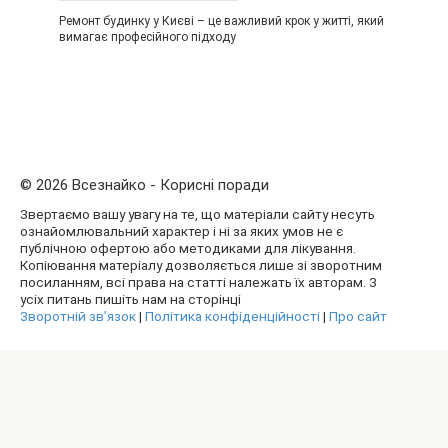
Ремонт будинку у Києві – це важливий крок у житті, який
вимагає професійного підходу
© 2026 Всезнайко - Корисні поради
Звертаємо вашу увагу на те, що матеріали сайту несуть
ознайомлювальний характер і ні за яких умов не є
публічною офертою або методиками для лікування.
Копіювання матеріалу дозволяється лише зі зворотним
посиланням, всі права на статті належать їх авторам. З
усіх питань пишіть нам на сторінці
Зворотній зв’язок
|
Політика конфіденційності
|
Про сайт