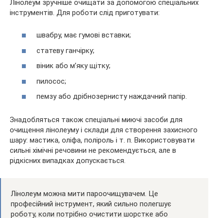
Лінолеум зручніше очищати за допомогою спеціальних
інструментів. Для роботи слід приготувати:
швабру, має гумові вставки;
статеву ганчірку;
віник або м’яку щітку;
пилосос;
пемзу або дрібнозернисту наждачний папір.
Знадобляться також спеціальні миючі засоби для
очищення лінолеуму і склади для створення захисного
шару: мастика, оліфа, поліроль і т. п. Використовувати
сильні хімічні речовини не рекомендується, але в
рідкісних випадках допускається.
Лінолеум можна мити пароочищувачем. Це
професійний інструмент, який сильно полегшує
роботу, коли потрібно очистити шорстке або