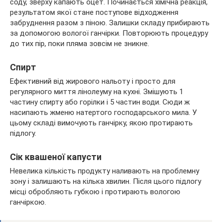
соду, зверху капають оцет. Починається хімічна реакція,
результатом якої стане поступове відходження
забруднення разом з піною. Залишки складу прибирають
за допомогою вологої ганчірки. Повторюють процедуру
до тих пір, поки пляма зовсім не зникне.
Спирт
Ефективний від жирового нальоту і просто для
регулярного миття лінолеуму на кухні. Змішують 1
частину спирту або горілки і 5 частин води. Сюди ж
насипають жменю натертого господарського мила. У
цьому складі вимочують ганчірку, якою протирають
підлогу.
Сік квашеної капусти
Невелика кількість продукту наливають на проблемну
зону і залишають на кілька хвилин. Після цього підлогу
місці обробляють губкою і протирають вологою
ганчіркою.