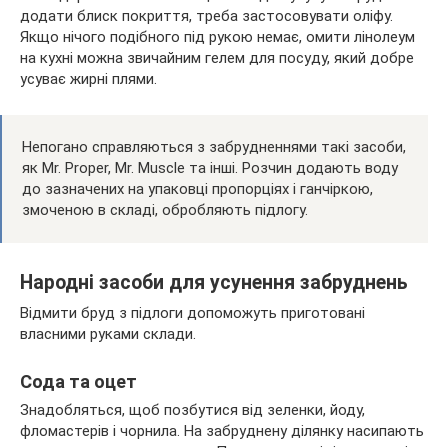
додати блиск покриття, треба застосовувати оліфу.
Якщо нічого подібного під рукою немає, омити лінолеум
на кухні можна звичайним гелем для посуду, який добре
усуває жирні плями.
Непогано справляються з забрудненнями такі засоби,
як Mr. Proper, Mr. Muscle та інші. Розчин додають воду
до зазначених на упаковці пропорціях і ганчіркою,
змоченою в складі, обробляють підлогу.
Народні засоби для усунення забруднень
Відмити бруд з підлоги допоможуть приготовані
власними руками склади.
Сода та оцет
Знадобляться, щоб позбутися від зеленки, йоду,
фломастерів і чорнила. На забруднену ділянку насипають