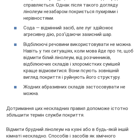
справляється. Однак після такого догляду
лінолеум незабаром покриється пухирями і
нерівностями.
Сода — відмінний засіб, але луг здійснює
агресивну дію, роз’їдаючи захисний шар.
Відбілюючі речовини використовувати не можна.
Навіть у тих ситуаціях, коли мова йде про те, щоб
відмити білий лінолеум, від розчинників,
відбілюючих складів і хлоромістких сумішей
краще відмовитися. Вони псують зовнішній
вигляд покриття і руйнують його структуру.
Жодних абразивних складів застосовувати не
можна.
Дотримання цих нескладних правил допоможе істотно
збільшити термін служби покриття.
Відмити брудний лінолеум на кухні або в будь-якій іншій
кімнаті нескладно. Способів і засобів як хімічного