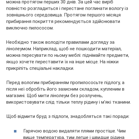
можна протягом перших 30 днів. За цей час виріб
повністю розгладиться і перестане поглинати вологу із
зовнішнього середовища. Протягом першого місяця
прибирання покриття рекомендується здійснювати
виключно пилососом.
Необхідно також володіти правилами догляду за
лінолеумом. Наприклад, щоб не пошкодити матеріал,
можна пересувати по ньому меблі: піднімайте предмети,
якщо хочете переставити їх на інше місце. На ніжки
прикріпіть спеціальні накладки.
Перед вологим прибиранням пропилососьте підлогу, а
після неї обробіть його захисним складом, купленим в
магазині. Щоб мити лінолеум без розлучень,
використовувати слід тільки теплу рідину і м’які тканини.
Щоб відмити бруд з підлоги, знадобляться такі поради:
Гарячою водою видаляти плями простіше. Чим
вище температура, тим легше і швидше рідина