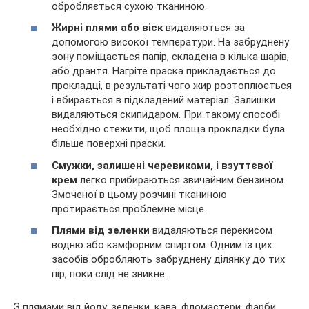
обробляється сухою тканиною.
Жирні плями або віск
видаляються за
допомогою високої температури. На забруднену
зону поміщається папір, складена в кілька шарів,
або дрантя. Нагріте праска прикладається до
прокладці, в результаті чого жир розтоплюється
і вбирається в підкладений матеріал. Залишки
видаляються скипидаром. При такому способі
необхідно стежити, щоб площа прокладки була
більше поверхні праски.
Смужки, залишені черевиками, і взуттєвої
крем
легко прибираються звичайним бензином.
Змоченої в цьому розчині тканиною
протирається проблемне місце.
Плями від зеленки
видаляються перекисом
водню або камфорним спиртом. Одним із цих
засобів обробляють забруднену ділянку до тих
пір, поки слід не зникне.
З плямами від йоду, зеленки, кава, фломастери, фарби,