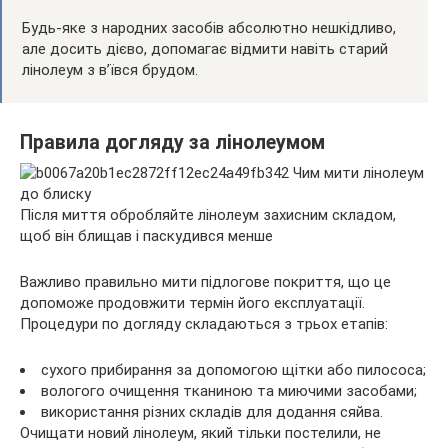
Будь-яке з народних засобів абсолютно нешкідливо,
але досить дієво, допомагає відмити навіть старий
лінолеум з в’ївся брудом.
Правила догляду за лінолеумом
Після миття обробляйте лінолеум захисним складом,
щоб він блищав і паскудився менше
Важливо правильно мити підлогове покриття, що це
допоможе продовжити термін його експлуатації.
Процедури по догляду складаються з трьох етапів:
сухого прибирання за допомогою щітки або пилососа;
вологого очищення тканиною та миючими засобами;
використання різних складів для додання сяйва.
Очищати новий лінолеум, який тільки постелили, не