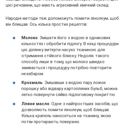
цієї речовини, що мають агресивний хімічний склад.
Народні методи теж допоможуть помити лінолеум, щоб
він блищав. Ось кілька простих рецептів:
Молоко
. Змішати його з водою в однакових
кількостях і обробити підлогу. В кінці процедури
цю ділянку витерти насухо тканиною для
отримання стійкого блиску. Недолік такого
способу лише в тому, що молоко швидко
змивається і процедуру потрібно повторити
незабаром.
Крохмаль
. Змішавши з водою пару ложок
порошку або відвару картопляних бульб, можна
легко повернути сяйво підлоговому покриттю.
Лляне масло
. Одне з найпростіших засобів, що
дозволяють помити лінолеум, щоб блищав.
Кілька крапель наносяться на тканину, якою
потім протирають поверхню.