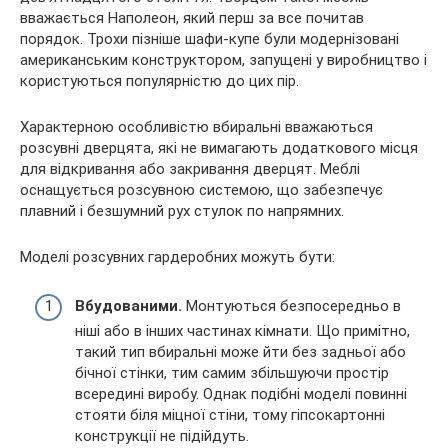
вважається Наполеон, який перш за все почитав
порядок. Трохи пізніше шафи-купе були модернізовані
американським конструктором, запущені у виробництво і
користуються популярністю до цих пір.
Характерною особливістю вбиральні вважаються
розсувні дверцята, які не вимагають додаткового місця
для відкривання або закривання дверцят. Меблі
оснащується розсувною системою, що забезпечує
плавний і безшумний рух стулок по напрямних.
Моделі розсувних гардеробних можуть бути:
Вбудованими.
Монтуються безпосередньо в
ніші або в інших частинах кімнати. Що примітно,
такий тип вбиральні може йти без задньої або
бічної стінки, тим самим збільшуючи простір
всередині виробу. Однак подібні моделі повинні
стояти біля міцної стіни, тому гіпсокартонні
конструкції не підійдуть.