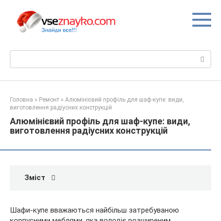
Перейти
до
вмісту
Пошук:
Головна
»
Ремонт
»
Алюмінієвий профіль для шаф-купе: види,
виготовлення радіусних конструкцій
Алюмінієвий профіль для шаф-купе: види,
виготовлення радіусних конструкцій
Зміст
Шафи-купе вважаються найбільш затребуваною
корпусними меблями, яка володіє розширеним