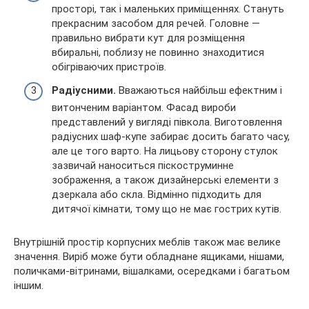
просторі, так і маленьких приміщеннях. Стануть
прекрасним засобом для речей. Головне —
правильно вибрати кут для розміщення
вбиральні, поблизу не повинно знаходитися
обігріваючих пристроїв.
Радіусними.
Вважаються найбільш ефектним і
витонченим варіантом. Фасад вироби
представлений у вигляді півкола. Виготовлення
радіусних шаф-купе забирає досить багато часу,
але це того варто. На лицьову сторону стулок
зазвичай наноситься піскоструминне
зображення, а також дизайнерські елементи з
дзеркала або скла. Відмінно підходить для
дитячої кімнати, тому що не має гострих кутів.
Внутрішній простір корпусних меблів також має велике
значення. Виріб може бути обладнане ящиками, нішами,
поличками-вітринами, вішалками, осередками і багатьом
іншим.