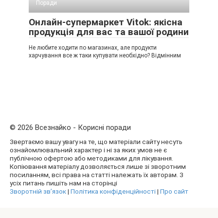
Поради
Онлайн-супермаркет Vitok: якісна
продукція для вас та вашої родини
Не любите ходити по магазинах, але продукти
харчування все ж таки купувати необхідно? Відмінним
© 2026 Всезнайко - Корисні поради
Звертаємо вашу увагу на те, що матеріали сайту несуть
ознайомлювальний характер і ні за яких умов не є
публічною офертою або методиками для лікування.
Копіювання матеріалу дозволяється лише зі зворотним
посиланням, всі права на статті належать їх авторам. З
усіх питань пишіть нам на сторінці
Зворотній зв’язок
|
Політика конфіденційності
|
Про сайт