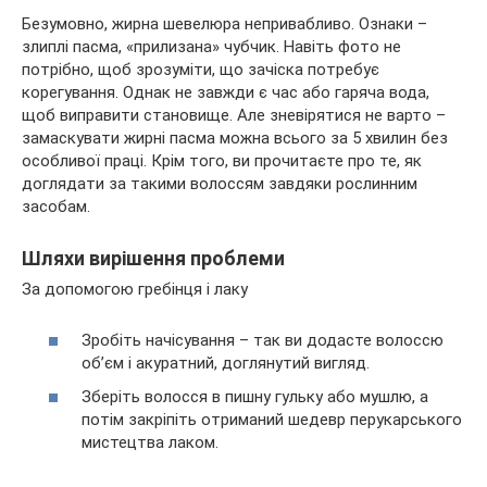
Безумовно, жирна шевелюра непривабливо. Ознаки –
злиплі пасма, «прилизана» чубчик. Навіть фото не
потрібно, щоб зрозуміти, що зачіска потребує
корегування. Однак не завжди є час або гаряча вода,
щоб виправити становище. Але зневірятися не варто –
замаскувати жирні пасма можна всього за 5 хвилин без
особливої праці. Крім того, ви прочитаєте про те, як
доглядати за такими волоссям завдяки рослинним
засобам.
Шляхи вирішення проблеми
За допомогою гребінця і лаку
Зробіть начісування – так ви додасте волоссю
об’єм і акуратний, доглянутий вигляд.
Зберіть волосся в пишну гульку або мушлю, а
потім закріпіть отриманий шедевр перукарського
мистецтва лаком.