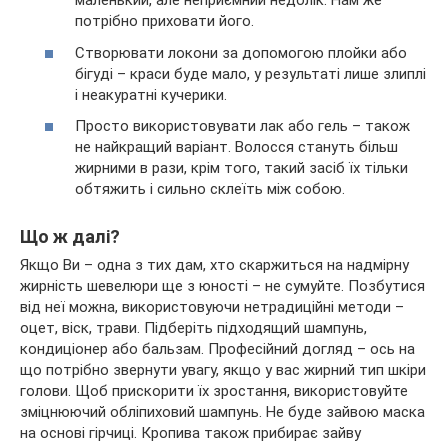
маленький, але неприємний недолік. Нам же
потрібно приховати його.
Створювати локони за допомогою плойки або
бігуді – краси буде мало, у результаті лише злиплі
і неакуратні кучерики.
Просто використовувати лак або гель – також
не найкращий варіант. Волосся стануть більш
жирними в рази, крім того, такий засіб їх тільки
обтяжить і сильно склеїть між собою.
Що ж далі?
Якщо Ви – одна з тих дам, хто скаржиться на надмірну
жирність шевелюри ще з юності – не сумуйте. Позбутися
від неї можна, використовуючи нетрадиційні методи –
оцет, віск, трави. Підберіть підходящий шампунь,
кондиціонер або бальзам. Професійний догляд – ось на
що потрібно звернути увагу, якщо у вас жирний тип шкіри
голови. Щоб прискорити їх зростання, використовуйте
зміцнюючий обліпиховий шампунь. Не буде зайвою маска
на основі гірчиці. Кропива також прибирає зайву