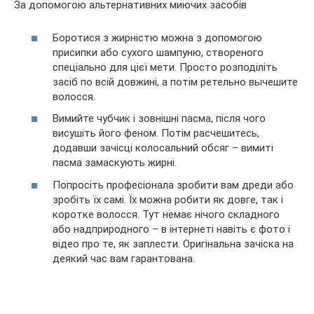
За допомогою альтернативних миючих засобів
Боротися з жирністю можна з допомогою
присипки або сухого шампуню, створеного
спеціально для цієї мети. Просто розподіліть
засіб по всій довжині, а потім ретельно вычешите
волосся.
Вимийте чубчик і зовнішні пасма, після чого
висушіть його феном. Потім расчешитесь,
додавши зачісці колосальний обсяг – вимиті
пасма замаскують жирні.
Попросіть професіонала зробити вам дреди або
зробіть їх самі. Їх можна робити як довге, так і
коротке волосся. Тут немає нічого складного
або надприродного – в інтернеті навіть є фото і
відео про те, як заплести. Оригінальна зачіска на
деякий час вам гарантована.