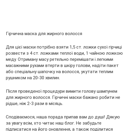
Гірчична маска для жирного волосся
Для цієї маски потрібно взяти 1,5 ст. ложки сухої гірчиці
розвести з 4 ст. ложками теплої води, 1 чайною ложкою
меду. Отриману масу ретельно перемішати і легкими
масажними рухами втерти в шкіру голови, надіти пакет
або спеціальну шапочку на волосся, укутати теплим
рушником на 20-30 хвилин.
Після проведеної процедури вимити голову шампунем
для жирного волосся. Гірчичні маски бажано робити не
рідше, ніж 2-3 рази в місяць.
Сподіваємося, наша порада припав вам до душі! Дякую
за увагу всім, хто читає наш блог. Не забудьте
підписатися на його оновлення, а також поділитися