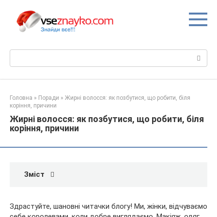
Перейти
до
вмісту
Пошук:
Головна
»
Поради
»
Жирні волосся: як позбутися, що робити, біля
коріння, причини
Жирні волосся: як позбутися, що робити, біля
коріння, причини
Зміст
Здрастуйте, шановні читачки блогу! Ми, жінки, відчуваємо
себе королевами, коли добре виглядаємо. Макіяж, одяг,