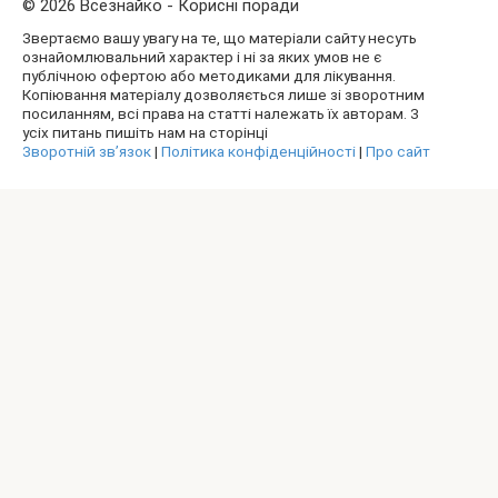
© 2026 Всезнайко - Корисні поради
Звертаємо вашу увагу на те, що матеріали сайту несуть
ознайомлювальний характер і ні за яких умов не є
публічною офертою або методиками для лікування.
Копіювання матеріалу дозволяється лише зі зворотним
посиланням, всі права на статті належать їх авторам. З
усіх питань пишіть нам на сторінці
Зворотній зв’язок
|
Політика конфіденційності
|
Про сайт