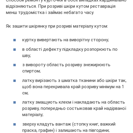
відрізняються. При розриві шкіри кутом реставрація
менш трудомістка і займає небагато часу.
Як зашити шкірянку при розриві матеріалу кутом:
куртку вивертають на виворітну сторону;
в області дефекту підкладку розпорюють по
шву;
з вивороту область розриву знежирюють
спиртом;
латку вирізають з шматка тканини або шкіри так,
щоб вона перекривала край розриву мінімум на 1
см;
латку змащують клеєм і накладають на область
розриву, попередньо состыковав край надірваної
матеріалу;
зверху кладуть вантаж (стопку книг, важкий
праска, графин) і залишають на півгодини;