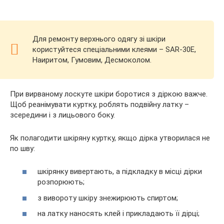
Для ремонту верхнього одягу зі шкіри
користуйтеся спеціальними клеями – SAR-30Е,
Наиритом, Гумовим, Десмоколом.
При вирваному лоскуте шкіри боротися з діркою важче.
Щоб реанімувати куртку, роблять подвійну латку –
зсередини і з лицьового боку.
Як полагодити шкіряну куртку, якщо дірка утворилася не
по шву:
шкірянку вивертають, а підкладку в місці дірки
розпорюють;
з вивороту шкіру знежирюють спиртом;
на латку наносять клей і прикладають її дірці;