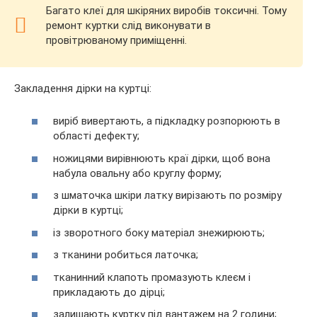
Багато клеї для шкіряних виробів токсичні. Тому
ремонт куртки слід виконувати в
провітрюваному приміщенні.
Закладення дірки на куртці:
виріб вивертають, а підкладку розпорюють в
області дефекту;
ножицями вирівнюють краї дірки, щоб вона
набула овальну або круглу форму;
з шматочка шкіри латку вирізають по розміру
дірки в куртці;
із зворотного боку матеріал знежирюють;
з тканини робиться латочка;
тканинний клапоть промазують клеєм і
прикладають до дірці;
залишають куртку під вантажем на 2 години;