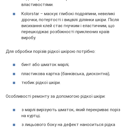
властивостями.
Kolorstar – маскує глибокі подряпини, невеликі
дірочки, потертості і вицвілі ділянки шкіри. Після
висихання клей стає гнучким і еластичним, що
перешкоджає розбіжності приклеєних країв
виробу.
Для обробки порізів рідкої шкірою потрібно:
бинт або шматок марлі;
пластикова картка (банківська, дисконтна);
тюбик рідкої шкіри.
Особливості ремонту за допомогою рідкої шкіри:
з марлі вирізують шматок, який перекриває поріз
на куртці;
з лицьового боку на дефект наноситься рідка