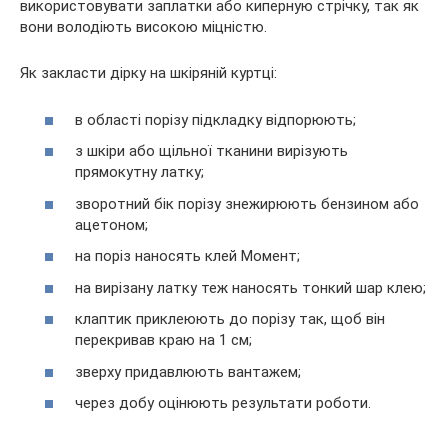
використовувати заплатки або киперную стрічку, так як
вони володіють високою міцністю.
Як закласти дірку на шкіряній куртці:
в області порізу підкладку відпорюють;
з шкіри або щільної тканини вирізують
прямокутну латку;
зворотний бік порізу знежирюють бензином або
ацетоном;
на поріз наносять клей Момент;
на вирізану латку теж наносять тонкий шар клею;
клаптик приклеюють до порізу так, щоб він
перекривав краю на 1 см;
зверху придавлюють вантажем;
через добу оцінюють результати роботи.