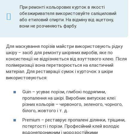
При ремонті кольорових курток в якості
обезжиривателя використовуйте саліциловий
або етиловий спирти. На відміну від ацетону,
вони не розчиняють фарбу.
Для маскування порізів майстри використовують рідку
шкіру – засіб для ремонту шкіряних виробів, яке по
консистенції не відрізняється від взуттєвого клею. Після
полімеризації вона перетворюється на еластичний
матеріал. Для реставрації сумок і курточок з шкіри
використовуються:
Guin – усуває порізи, глибокі подряпини,
пропалення на шкірі. Виробник випускає клеї
різних кольорів – червоного, зеленого, чорного,
білого, жовтого і т. д.
Premium – реставрує пропалені ділянки, тріщини,
потертості і порізи. Професійний клей володіє
водонепроникним і морозостійкими