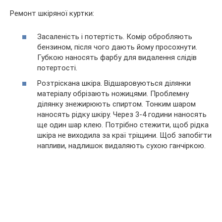
Ремонт шкіряної куртки:
Засаленість і потертість. Комір обробляють
бензином, після чого дають йому просохнути.
Губкою наносять фарбу для видалення слідів
потертості.
Розтріскана шкіра. Відшаровуються ділянки
матеріалу обрізають ножицями. Проблемну
ділянку знежирюють спиртом. Тонким шаром
наносять рідку шкіру. Через 3-4 години наносять
ще один шар клею. Потрібно стежити, щоб рідка
шкіра не виходила за краї тріщини. Щоб запобігти
напливи, надлишок видаляють сухою ганчіркою.