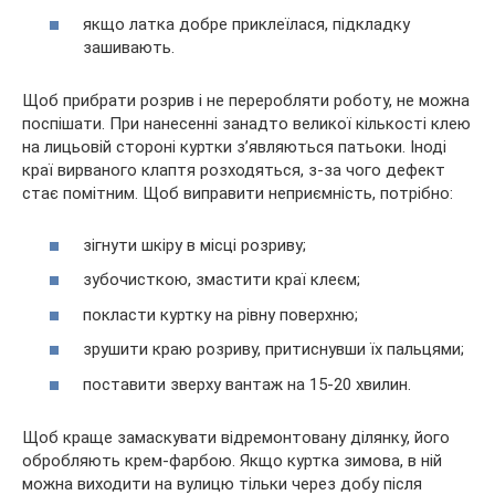
якщо латка добре приклеїлася, підкладку
зашивають.
Щоб прибрати розрив і не переробляти роботу, не можна
поспішати. При нанесенні занадто великої кількості клею
на лицьовій стороні куртки з’являються патьоки. Іноді
краї вирваного клаптя розходяться, з-за чого дефект
стає помітним. Щоб виправити неприємність, потрібно:
зігнути шкіру в місці розриву;
зубочисткою, змастити краї клеєм;
покласти куртку на рівну поверхню;
зрушити краю розриву, притиснувши їх пальцями;
поставити зверху вантаж на 15-20 хвилин.
Щоб краще замаскувати відремонтовану ділянку, його
обробляють крем-фарбою. Якщо куртка зимова, в ній
можна виходити на вулицю тільки через добу після