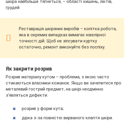
шкіра найбільше тягнеться, – області кишень, ліктів,
грудей.
Реставрація шкіряних виробів – копітка робота,
яка в окремих випадках вимагає ювелірної
точності дій. Щоб не зіпсувати куртку
остаточно, ремонт виконуйте без поспіху.
Як закрити розрив
Розрив матеріалу кутом – проблема, з якою часто
стикаються власники кожанок. Якщо ви зачепитеся про
металевий гострий предмет, на шкірі неодмінно
з’являться дефекти:
розрив у формі кута;
дірка з-за повністю вирваного клаптя шкіри.