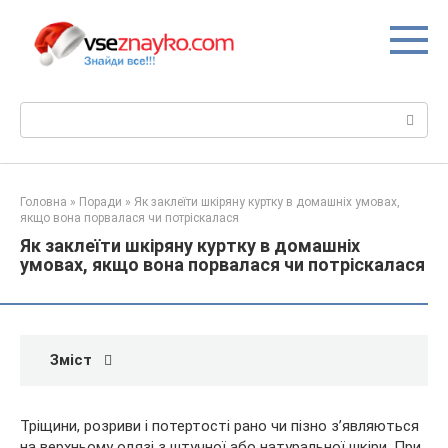
Перейти
до
вмісту
Пошук:
Головна
»
Поради
»
Як заклеїти шкіряну куртку в домашніх умовах,
якщо вона порвалася чи потріскалася
Як заклеїти шкіряну куртку в домашніх
умовах, якщо вона порвалася чи потріскалася
Зміст
Тріщини, розриви і потертості рано чи пізно з’являються
на верхньому одязі з штучної або натуральної шкіри. При