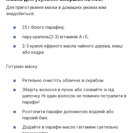
Для приготування маски в домашніх умовах вам
знадобиться:
25 г білого парафіну;
пару крапель(2-3) вітамінів А і Е;
2-3 краплі ефірного масла чайного дерева, ялиці
або кедра.
Готуємо маску.
Ретельно очистіть обличчя зі скрабом.
Зберіть волосся в пучок або сховайте їх під
шапочку. Ні один волосок не повинен потрапити в
парафін!
Розтопити парафін допомогою водяній або
паровій бані.
Додайте в парафін масло і вітаміни і ретельно