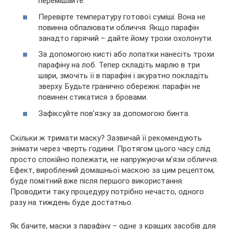
перемішайте.
Перевірте температуру готової суміші. Вона не
повинна обпалювати обличчя. Якщо парафін
занадто гарячий – дайте йому трохи охолонути.
За допомогою кисті або лопатки нанесіть трохи
парафіну на лоб. Тепер складіть марлю в три
шари, змочіть її в парафіні і акуратно покладіть
зверху. Будьте гранично обережні: парафін не
повинен стикатися з бровами.
Зафіксуйте пов’язку за допомогою бинта.
Скільки ж тримати маску? Зазвичай її рекомендують
знімати через чверть години. Протягом цього часу слід
просто спокійно полежати, не напружуючи м’язи обличчя.
Ефект, вироблений домашньої маскою за цим рецептом,
буде помітний вже після першого використання.
Проводити таку процедуру потрібно нечасто, одного
разу на тиждень буде достатньо.
Як бачите, маски з парафіну – одне з кращих засобів для