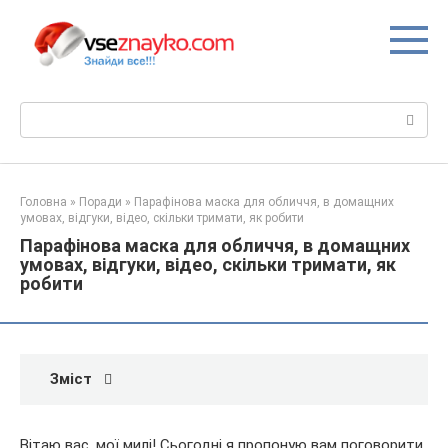
Перейти
до
вмісту
Пошук:
Головна
»
Поради
»
Парафінова маска для обличчя, в домащних
умовах, відгуки, відео, скільки тримати, як робити
Парафінова маска для обличчя, в домащних
умовах, відгуки, відео, скільки тримати, як
робити
Зміст
Вітаю вас, мої милі! Сьогодні я пропоную вам поговорити