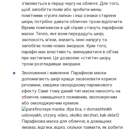
з’являються в першу чергу на обличчі. Для того,
щоб запобігти появі або зробити менш
помітними «гусячі лапки» і інші ознаки старіння
шкіри, потрібно давати обличчю трохи відпочити.
Вірним помічником в цій справі стануть парафінові
маски. Тепло, яке вони передадуть шкірі,
заспокоїть м’язи, знизить їхню напругу та
запобігає появі нових зморшок. Крім того,
парафін має властивість зменшуватися в об’ємі
при застиганні. Це дозволяє «стягти» шкіру,
трохи розгладивши зморшки.
Зволоження і живлення. Парафінові маски
допомагають шкірі краще засвоювати корисні
речовини, завдяки своєрідному парникового
ефекту. Саме тому даний тип маски наносять на
обличчя, намащеного поживним, зволожуючим
або омолоджуючим кремом.