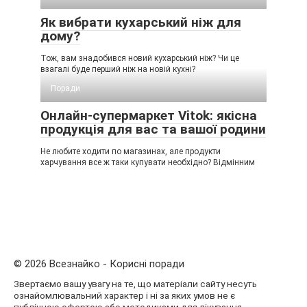
Як вибрати кухарський ніж для
дому?
Тож, вам знадобився новий кухарський ніж? Чи це
взагалі буде перший ніж на новій кухні?
Поради
Онлайн-супермаркет Vitok: якісна
продукція для вас та вашої родини
Не любите ходити по магазинах, але продукти
харчування все ж таки купувати необхідно? Відмінним
© 2026 Всезнайко - Корисні поради
Звертаємо вашу увагу на те, що матеріали сайту несуть
ознайомлювальний характер і ні за яких умов не є
публічною офертою або методиками для лікування.