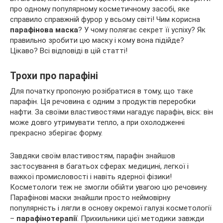
про одному популярному косметичному засобі, яке
справило справжній фурор у всьому світі! Чим корисна
парафінова маска
? У чому полягає секрет її успіху? Як
правильно зробити цю маску і кому вона підійде?
Цікаво? Всі
відповіді в цій статті!
Трохи про парафіні
Для початку пропоную розібратися в тому, що таке
парафін. Ця речовина є одним з продуктів переробки
нафти. За своїми властивостями нагадує парафін, віск: він
може довго утримувати тепло, а при охолодженні
прекрасно зберігає форму.
Завдяки своїм властивостям, парафін знайшов
застосування в багатьох сферах: медицині, легкої і
важкої промисловості і навіть ядерної фізики!
Косметологи теж не змогли обійти увагою цю речовину.
Парафінові маски знайшли просто неймовірну
популярність і лягли в основу окремої галузі косметології
–
парафінотерапії
. Прихильники цієї методики завжди