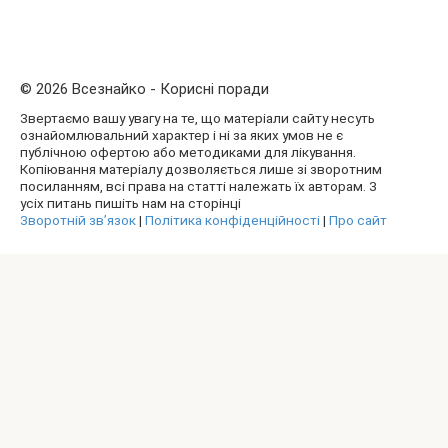
© 2026 Всезнайко - Корисні поради
Звертаємо вашу увагу на те, що матеріали сайту несуть
ознайомлювальний характер і ні за яких умов не є
публічною офертою або методиками для лікування.
Копіювання матеріалу дозволяється лише зі зворотним
посиланням, всі права на статті належать їх авторам. З
усіх питань пишіть нам на сторінці
Зворотній зв’язок
|
Політика конфіденційності
|
Про сайт