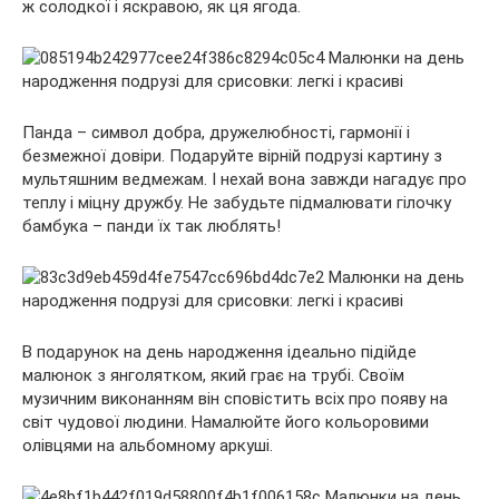
ж солодкої і яскравою, як ця ягода.
Панда – символ добра, дружелюбності, гармонії і
безмежної довіри. Подаруйте вірній подрузі картину з
мультяшним ведмежам. І нехай вона завжди нагадує про
теплу і міцну дружбу. Не забудьте підмалювати гілочку
бамбука – панди їх так люблять!
В подарунок на день народження ідеально підійде
малюнок з янголятком, який грає на трубі. Своїм
музичним виконанням він сповістить всіх про появу на
світ чудової людини. Намалюйте його кольоровими
олівцями на альбомному аркуші.