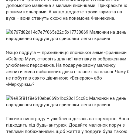
допомогою малюнка з милими лисичками. Прикрасьте їх
різними кольорами. А якщо додасте трохи гармата на
вуха – вони стануть схожі на покемона Феннекина.
Якщо подруга — прихильниця японської аніме-франшизи
«Сейлор Мун», створіть для неї листівку із зображенням
улюблених персонажів. На подарунковому малюнку
змінити імена войовничих дівчат-планет на власні. Чому б
не побути в свято дівчинкою «Венерою» або
«Меркурієм»?
Гілочка винограду – улюблена деталь натюрмортів. Вона
підходить під будь-антураж. Додайте малюнок поруч з
теплими побажаннями, щоб життя у подруги була такою