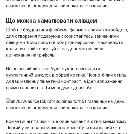
Що можна намалювати олівцем
Щоб не бруднитися фарбами, фломастерами та крейдою,
для створення подарунка скористайтесь звичайними
олівцями. Вони прості в обігу і універсальні. Насиченість
кольору і ліній коректуйте за допомогою сили
натискання на грифель.
На вітальній листівці буде чудово виглядати
симпатичний ангелок в образі котика. Чорно-білий стиль
додає малюнку пікантний контраст, а ідея зображення
прямо говорить: « Ти мені дуже дорога!».
Романтичні пташки – ще один варіант в стилі мінімалізму.
Легкий у виконанні малюнок може бути виконаний як в
єдиному екземплярі, так і в дуеті з іншими зображеннями.