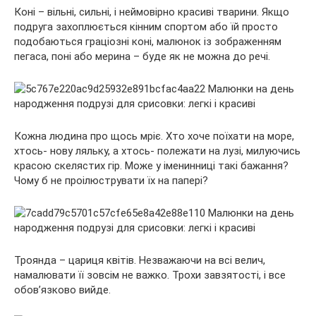
Коні – вільні, сильні, і неймовірно красиві тварини. Якщо
подруга захоплюється кінним спортом або їй просто
подобаються граціозні коні, малюнок із зображенням
пегаса, поні або мерина – буде як не можна до речі.
Кожна людина про щось мріє. Хто хоче поїхати на море,
хтось- нову ляльку, а хтось- полежати на лузі, милуючись
красою скелястих гір. Може у іменинниці такі бажання?
Чому б не проілюструвати їх на папері?
Троянда – цариця квітів. Незважаючи на всі велич,
намалювати її зовсім не важко. Трохи завзятості, і все
обов’язково вийде.