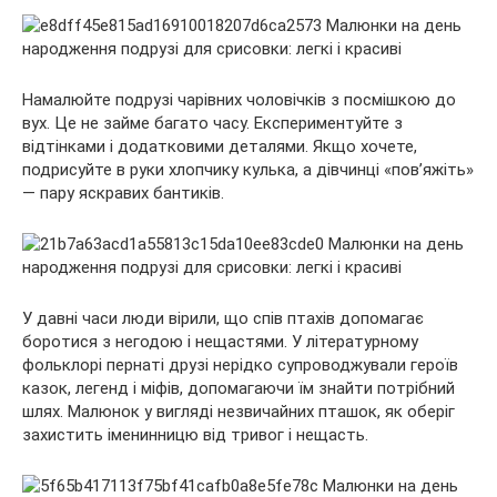
Намалюйте подрузі чарівних чоловічків з посмішкою до
вух. Це не займе багато часу. Експериментуйте з
відтінками і додатковими деталями. Якщо хочете,
подрисуйте в руки хлопчику кулька, а дівчинці «пов’яжіть»
— пару яскравих бантиків.
У давні часи люди вірили, що спів птахів допомагає
боротися з негодою і нещастями. У літературному
фольклорі пернаті друзі нерідко супроводжували героїв
казок, легенд і міфів, допомагаючи їм знайти потрібний
шлях. Малюнок у вигляді незвичайних пташок, як оберіг
захистить іменинницю від тривог і нещасть.