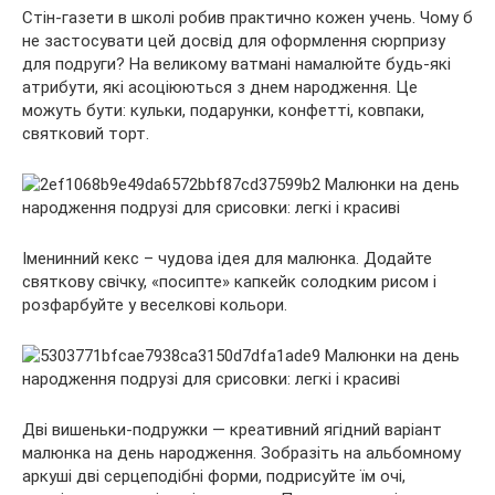
Стін-газети в школі робив практично кожен учень. Чому б
не застосувати цей досвід для оформлення сюрпризу
для подруги? На великому ватмані намалюйте будь-які
атрибути, які асоціюються з днем народження. Це
можуть бути: кульки, подарунки, конфетті, ковпаки,
святковий торт.
Іменинний кекс – чудова ідея для малюнка. Додайте
святкову свічку, «посипте» капкейк солодким рисом і
розфарбуйте у веселкові кольори.
Дві вишеньки-подружки — креативний ягідний варіант
малюнка на день народження. Зобразіть на альбомному
аркуші дві серцеподібні форми, подрисуйте їм очі,