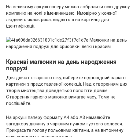
На великому аркуші паперу можна зобразити всю дружну
компанію на чолі з іменинницею. Ймовірно у кожної
людини є якась риса, виділіть її на картинці для
ідентифікації.
Красиві малюнки на день народження
подрузі
Для дівчат старшого віку, виберете відповідний варіант
картинки з представленої колекції. Над створенням цих
творів мистецтва доведеться попотіти довше.
Створення гарного малюнка вимагає часу. Тому, не
поспішайте.
На аркуші паперу формату А4 або А3 намалюйте
загадкову дівчину з чарівним пучком густого волосся.
Прикрасьте голову польовими квітами, а на витончену
шию «одягніть» перлове кольє.