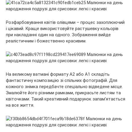
Розфарбовування квітів олівцями – процес захоплюючий
і цікавий. Краще використовуйте растушевку кольорів
при накладанні один на одного. Зображення вийде
реалістичним і божественно красивим.
На великому ватмані формату А2 або А1 складіть
фантастичну композицію зі спільних фотографій. Для
кожного знімка передбачте спеціально відведене місце.
Змалюйте його різними рамками, прикрасьте листям та
квіточками. Такий креативний подарунок запам’ятається
на все життя.