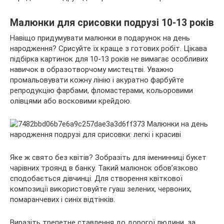
Малюнки для срисовки подрузі 10-13 років
Навіщо придумувати малюнки в подарунок на день
народження? Срисуйте їх краще з готових робіт. Цікава
підбірка картинок для 10-13 років не вимагає особливих
навичок в образотворчому мистецтві. Уважно
промальовувати кожну лінію і акуратно фарбуйте
репродукцію фарбами, фломастерами, кольоровими
олівцями або восковими крейдою.
Яке ж свято без квітів? Зобразіть для іменинниці букет
чарівних троянд в банку. Такий малюнок обов’язково
сподобається дівчинці. Для створення квіткової
композиції використовуйте гуаш зелених, червоних,
помаранчевих і синіх відтінків.
Виразіть трепетне ставлення до дорогої людини, за