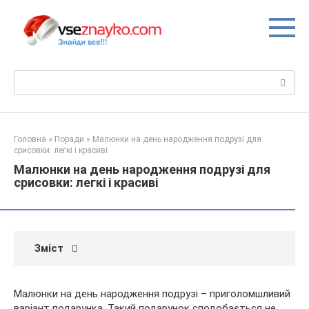
Перейти
до
вмісту
Пошук:
Головна
»
Поради
»
Малюнки на день народження подрузі для
срисовки: легкі і красиві
Малюнки на день народження подрузі для
срисовки: легкі і красиві
Зміст
Малюнки на день народження подрузі – приголомшливий
варіант подарунка. Такий подарунок сподобається не