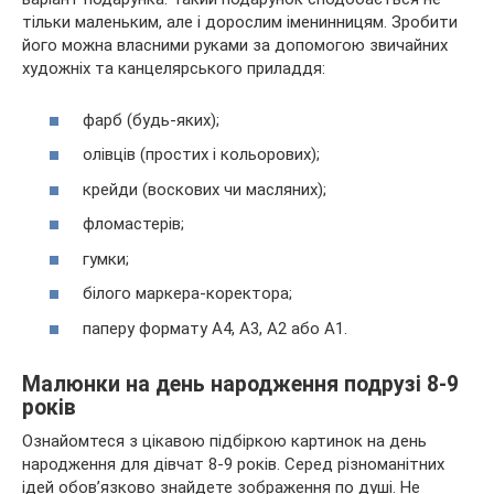
тільки маленьким, але і дорослим іменинницям. Зробити
його можна власними руками за допомогою звичайних
художніх та канцелярського приладдя:
фарб (будь-яких);
олівців (простих і кольорових);
крейди (воскових чи масляних);
фломастерів;
гумки;
білого маркера-коректора;
паперу формату А4, А3, А2 або А1.
Малюнки на день народження подрузі 8-9
років
Ознайомтеся з цікавою підбіркою картинок на день
народження для дівчат 8-9 років. Серед різноманітних
ідей обов’язково знайдете зображення по душі. Не