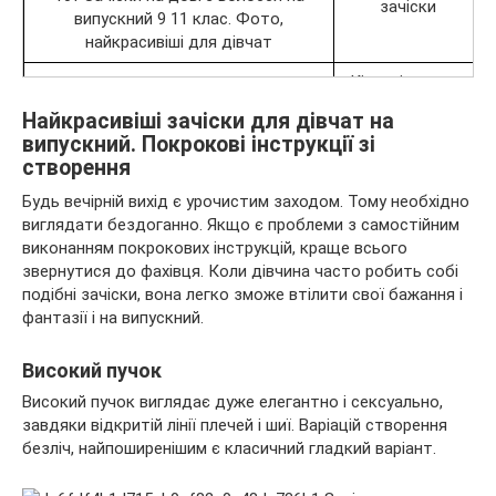
зачіски
Кінські хвости,
Гумки
зібрані зачіски
Найкрасивіші зачіски для дівчат на
випускний. Покрокові інструкції зі
Пишні зачіски,
Валики
створення
пучки
Будь вечірній вихід є урочистим заходом. Тому необхідно
Для нарядних
Обручі
виглядати бездоганно. Якщо є проблеми з самостійним
укладок
виконанням покрокових інструкцій, краще всього
звернутися до фахівця. Коли дівчина часто робить собі
Для
подібні зачіски, вона легко зможе втілити свої бажання і
декоративного
Заколки
фантазії і на випускний.
прикраси будь-
якої зачіски
Високий пучок
Весільні і
Діадеми
Високий пучок виглядає дуже елегантно і сексуально,
вечірні зачіски
завдяки відкритій лінії плечей і шиї. Варіацій створення
Укладання,
безліч, найпоширенішим є класичний гладкий варіант.
Гребені
стилізовані
зачіски