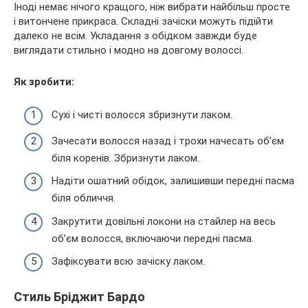
Іноді немає нічого кращого, ніж вибрати найбільш просте
і витончене прикраса. Складні зачіски можуть підійти
далеко не всім. Укладання з обідком завжди буде
виглядати стильно і модно на довгому волоссі.
Як зробити:
Сухі і чисті волосся збризнути лаком.
Зачесати волосся назад і трохи начесать об’єм
біля коренів. Збризнути лаком.
Надіти ошатний обідок, залишивши передні пасма
біля обличчя.
Закрутити довільні локони на стайлер на весь
об’єм волосся, включаючи передні пасма.
Зафіксувати всю зачіску лаком.
Стиль Бріджит Бардо