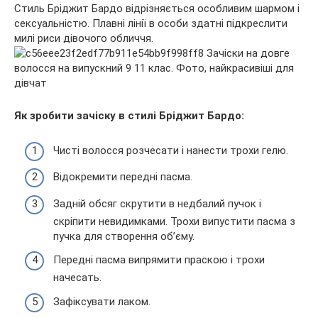
Стиль Бріджит Бардо відрізняється особливим шармом і
сексуальністю. Плавні лінії в особи здатні підкреслити
милі риси дівочого обличчя.
Як зробити зачіску в стилі Бріджит Бардо:
Чисті волосся розчесати і нанести трохи гелю.
Відокремити передні пасма.
Задній обсяг скрутити в недбалий пучок і
скріпити невидимками. Трохи випустити пасма з
пучка для створення об’єму.
Передні пасма випрямити праскою і трохи
начесать.
Зафіксувати лаком.