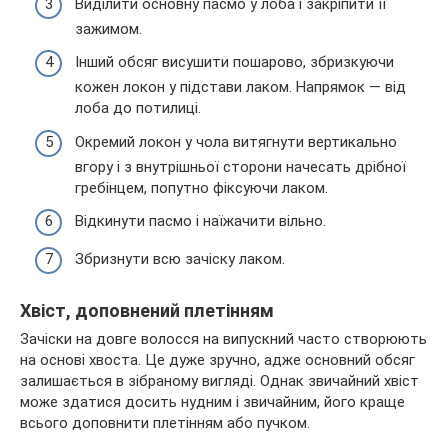
Виділити основну пасмо у лоба і закріпити її
зажимом.
Інший обсяг висушити пошарово, збризкуючи
кожен локон у підстави лаком. Напрямок — від
лоба до потилиці.
Окремий локон у чола витягнути вертикально
вгору і з внутрішньої сторони начесать дрібної
гребінцем, попутно фіксуючи лаком.
Відкинути пасмо і наїжачити вільно.
Збризнути всю зачіску лаком.
Хвіст, доповнений плетінням
Зачіски на довге волосся на випускний часто створюють
на основі хвоста. Це дуже зручно, адже основний обсяг
залишається в зібраному вигляді. Однак звичайний хвіст
може здатися досить нудним і звичайним, його краще
всього доповнити плетінням або пучком.