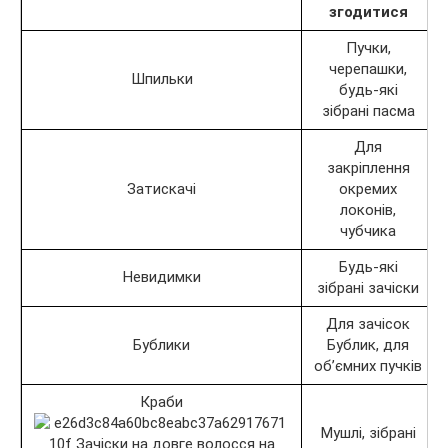
згодитися
Пучки,
черепашки,
Шпильки
будь-які
зібрані пасма
Для
закріплення
Затискачі
окремих
локонів,
чубчика
Будь-які
Невидимки
зібрані зачіски
Для зачісок
Бублики
Бублик, для
об’ємних пучків
Краби
Мушлі, зібрані