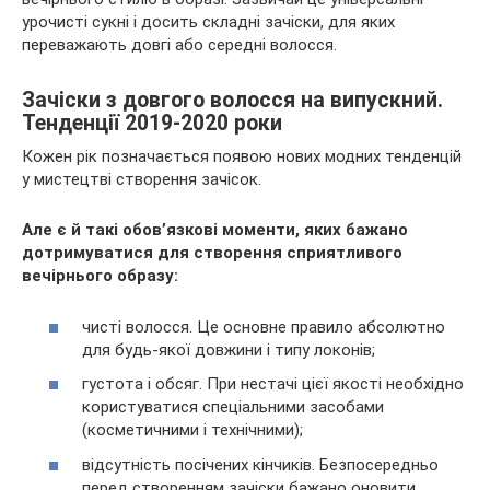
урочисті сукні і досить складні зачіски, для яких
переважають довгі або середні волосся.
Зачіски з довгого волосся на випускний.
Тенденції 2019-2020 роки
Кожен рік
позначається появою нових модних тенденцій
у мистецтві створення зачісок.
Але є й такі обов’язкові моменти, яких бажано
дотримуватися для створення сприятливого
вечірнього образу:
чисті волосся. Це основне правило абсолютно
для будь-якої довжини і типу локонів;
густота і обсяг. При нестачі цієї якості необхідно
користуватися спеціальними засобами
(косметичними і технічними);
відсутність посічених кінчиків. Безпосередньо
перед створенням зачіски бажано оновити