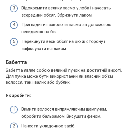
Відокремити велику пасмо у лоба і начесать
зсередини обсяг. Збризнути лаком.
Пригладити і заколоти пасмо за допомогою
невидимок на бік.
Перекинути весь обсяг на цю ж сторону і
зафіксувати всі лаком.
Бабетта
Бабетта являє собою великий пучок на достатній висоті.
Для пучка може бути використаний як власний об’єм
волосся, так і валик або бублик.
Як зробити:
Вимити волосся випрямляючим шампунем,
обробити бальзамом. Висушити феном.
Нанести укладочное засіб.