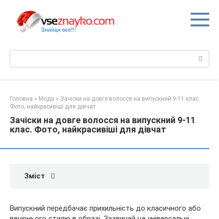
Перейти
до
вмісту
Пошук:
Головна
»
Мода
»
Зачіски на довге волосся на випускний 9-11 клас.
Фото, найкрасивіші для дівчат
Зачіски на довге волосся на випускний 9-11
клас. Фото, найкрасивіші для дівчат
Зміст
Випускний передбачає прихильність до класичного або
вечірнього стилю в образі. Зазвичай це універсальні