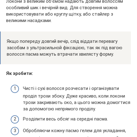
Локони з великим об’ємом надають довгим волоссям
особливий шик і вечірній вид. Для створення можна
використовувати або круглу щітку, або стайлер з
великими насадками.
Якщо попереду довгий вечір, слід віддати перевагу
засобам з ультрасильной фіксацією, так як під вагою
волосся пасма можуть втрачати хвилясту форму.
Як зробити:
Чисті і сухі волосся розчесати і організувати
проділ трохи збоку. Дуже красиво, коли локони
трохи закривають око, а цього можна домогтися
за допомогою непрямого проділу.
Розділити весь обсяг на середні пасма.
Обробляючи кожну пасмо гелем для укладання,