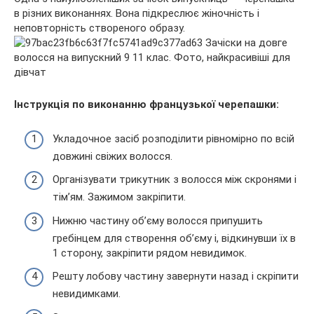
в різних виконаннях. Вона підкреслює жіночність і
неповторність створеного образу.
Інструкція по виконанню французької черепашки:
Укладочное засіб розподілити рівномірно по всій
довжині свіжих волосся.
Організувати трикутник з волосся між скронями і
тім’ям. Зажимом закріпити.
Нижню частину об’єму волосся припушить
гребінцем для створення об’єму і, відкинувши їх в
1 сторону, закріпити рядом невидимок.
Решту лобову частину завернути назад і скріпити
невидимками.