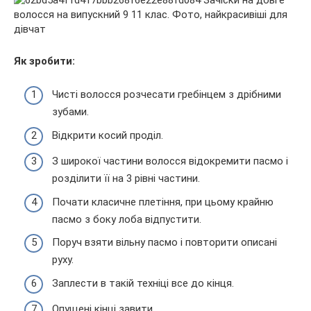
Як зробити:
Чисті волосся розчесати гребінцем з дрібними
зубами.
Відкрити косий проділ.
З широкої частини волосся відокремити пасмо і
розділити її на 3 рівні частини.
Почати класичне плетіння, при цьому крайню
пасмо з боку лоба відпустити.
Поруч взяти вільну пасмо і повторити описані
руху.
Заплести в такій техніці все до кінця.
Опущені кінці завити.