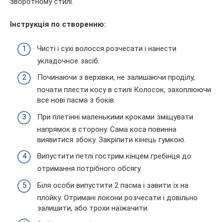
зворотному стилі.
Інструкція по створенню:
Чисті і сухі волосся розчесати і нанести
укладочное засіб.
Починаючи з верхівки, не залишаючи проділу,
почати плести косу в стилі Колосок, захоплюючи
все нові пасма з боків.
При плетінні маленькими кроками зміщувати
напрямок в сторону. Сама коса повинна
виявитися збоку. Закріпити кінець гумкою.
Випустити петлі гострим кінцем гребінця до
отримання потрібного обсягу.
Біля особи випустити 2 пасма і завити їх на
плойку. Отримані локони розчесати і довільно
залишити, або трохи наїжачити.