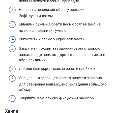
повинні лежати плавно і природно.
Начесать невеликий обсяг у верхівки.
Зафіксувати лаком.
Вільними рухами зібрати весь обсяг низько на
потилиці і скріпити гумкою.
Випустити 2 пасма у скроневій частині.
Закрутити локони за годинниковою стрілкою
навколо підстави, по дорозі ставлячи затискачі
або невидимки.
Локони біля скроні можна завити плойкою.
Спеціальної гребінцем злегка випустити пасма
для створення невимушеної укладання і більшого
об’єму.
Закріпити всю зачіску фіксуючим засобом.
Хвиля