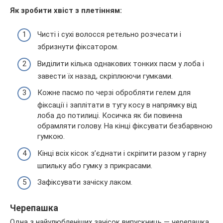
Як зробити хвіст з плетінням:
Чисті і сухі волосся ретельно розчесати і
збризнути фіксатором.
Виділити кілька однакових тонких пасм у лоба і
завести їх назад, скріплюючи гумками.
Кожне пасмо по черзі обробляти гелем для
фіксації і заплітати в тугу косу в напрямку від
лоба до потилиці. Косичка як би повинна
обрамляти голову. На кінці фіксувати безбарвною
гумкою.
Кінці всіх кісок з’єднати і скріпити разом у гарну
шпильку або гумку з прикрасами.
Зафіксувати зачіску лаком.
Черепашка
Одна з найулюбленіших зачісок випускниць — черепашка