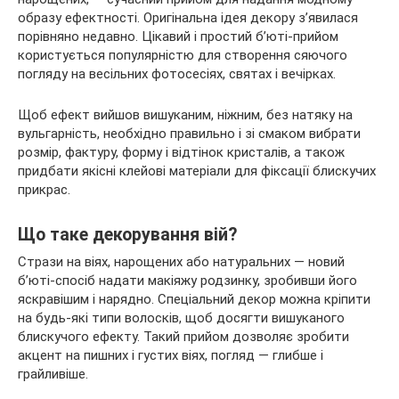
образу ефектності. Оригінальна ідея декору з’явилася
порівняно недавно. Цікавий і простий б’юті-прийом
користується популярністю для створення сяючого
погляду на весільних
фотосесіях, святах і вечірках.
Щоб ефект вийшов вишуканим, ніжним, без натяку на
вульгарність, необхідно правильно і зі смаком вибрати
розмір, фактуру, форму і відтінок кристалів, а також
придбати якісні клейові матеріали для фіксації блискучих
прикрас.
Що таке декорування вій?
Стрази на віях, нарощених або натуральних — новий
б’юті-спосіб надати макіяжу родзинку, зробивши його
яскравішим і нарядно. Спеціальний декор можна кріпити
на будь-які типи волосків, щоб досягти вишуканого
блискучого ефекту. Такий прийом дозволяє зробити
акцент на пишних і густих віях, погляд — глибше і
грайливіше.