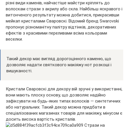
різні види каменів, найчастіше майстри кріплять до
волоскам стрази з акрилу або скла. Найбільш яскравого і
витонченого результату можна добитися, прикрасивши
мейкап кристалами Сваровскі. Відомий бренд Swarovski
пропонує різноманітну палітру відтінків, декоративних
ефектів з красивими переливами всіма кольорами
веселки.
Такий декор має вигляд дорогоцінного каменю, що
дозволяє надати святкового макіяжу нот розкоші і
вишуканості.
Кристали Сваровскі для декору вій зручні у використанні,
вони мають плоску основу, що дозволяє надійно
зафіксувати на будь-яких типах волосків — синтетичних
або натуральних. Такий декор можна придбати в
спеціалізованих магазинах товарів для макіяжу, мінусом є
досить висока вартість кристалів.