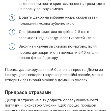
захопленням взяти кристал, нанесіть трохи клею
на плоску основу каменю.
Додати декор на вибране місце, скорегувати
положення можна зубочисткою.
Для фіксації кристала потрібно 2-5 хв., в
залежності від складу і властивостей клею.
Закріпити камені за схемою почергово, після
процедури закрити очі і почекати 5-10 хв. для
повної фіксації декору.
Процедура декорування вій безпечна і проста. Діючи за
інструкцією і використовуючи професійні засоби, можна
створити святковий макіяж в домашніх умовах.
Прикраса стразами
Декор зі стразів на віях додасть образу вишуканості,
погляду — іскристою глибини. Щоб процес пройшов
швидко і без ускладнень, а результат радував акуратною