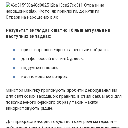
Стрази на нарощених віях
Результат виглядає ошатно і більш актуальне в
наступних випадках:
при створенні вечірніх та весільних образів;
для фотосесій в стилі бурлеск;
подіумних показів;
костюмованих вечірок.
Майстри макіяжу пропонують зробити декорування вій
для святкових заходів. Як правило, в стилі casual або для
повсякденного офісного образу такий макіяж
використовують рідше.
Для прикраси використовуються самі різні матеріали —
пір’я, намистинки, блискітки, гліттер, кольорові ворсинки,