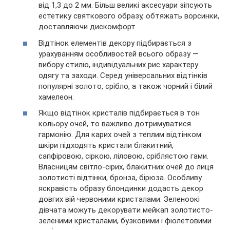
від 1,3 до 2 мм. Більш великі аксесуари зіпсують
естетику святкового образу, обтяжать ворсинки,
доставляючи дискомфорт.
Відтінок елементів декору підбирається з
урахуванням особливостей всього образу —
вибору стилю, індивідуальних рис характеру
одягу та заходи. Серед універсальних відтінків
популярні золото, срібло, а також чорний і білий
хамелеон.
Якщо відтінок кристалів підбирається в тон
кольору очей, то важливо дотримуватися
гармонію. Для карих очей з теплим відтінком
шкіри підходять кристали блакитний,
сапфіровою, сіркою, ліловою, сріблястою гами.
Власницям світло-сірих, блакитних очей до лиця
золотисті відтінки, бронза, бірюза. Особливу
яскравість образу блондинки додасть декор
довгих вій червоними кристалами. Зеленоокі
дівчата можуть декорувати мейкап золотисто-
зеленими кристалами, бузковими і фіолетовими