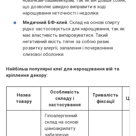
новачкам-лашмейкерам, так як він довше сохне,
що дозволяє швидко виправити в ході
нарощування неточності і недоліки.
Медичний БФ-клей.
Склад на основі спирту
рідко застосовується для нарощування, так як
має властивість випаровуватися. Такий
негативний якість тягне за собою ризик
розвитку алергії, запалення і почервоніння
слизової оболонки.
Найбільш популярні клеї для нарощування вій та
кріплення декору:
Особливість
Назва
Тривалість
складу і
Цін
товару
фіксації
застосування
Гіпоалергенний
склад на основі
ціаноакрилату
забезпечує