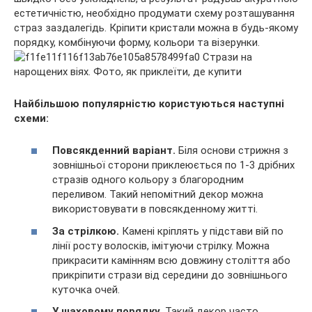
естетичністю, необхідно продумати схему розташування
страз заздалегідь. Кріпити кристали можна в будь-якому
порядку, комбінуючи форму, кольори та візерунки.
Найбільшою популярністю користуються наступні
схеми:
Повсякденний варіант.
Біля основи стрижня з
зовнішньої сторони приклеюється по 1-3 дрібних
стразів одного кольору з благородним
переливом. Такий непомітний декор можна
використовувати в повсякденному житті.
За стрілкою.
Камені кріплять у підстави вій по
лінії росту волосків, імітуючи стрілку. Можна
прикрасити камінням всю довжину століття або
прикріпити стрази від середини до зовнішнього
куточка очей.
У шаховому порядку.
Такий декор часто