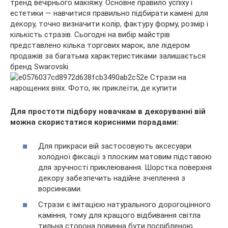
тренд вечірнього макіяжу. Основне правило успіху і
естетики — навчитися правильно підбирати камені для
декору, точно визначити колір, фактуру форму, розмір і
кількість стразів. Сьогодні на вибір майстрів
представлено кілька торгових марок, але лідером
продажів за багатьма характеристиками залишається
бренд Swarovski.
Для простоти підбору новачкам в декоруванні вій
можна скористатися корисними порадами:
Для прикраси вій застосовують аксесуари
холодної фіксації з плоским матовим підставою
для зручності приклеювання. Шорстка поверхня
декору забезпечить надійне зчеплення з
ворсинками.
Стрази є імітацією натурального дорогоцінного
каміння, тому для кращого відбивання світла
тильна сторона повинна бути посрібленою.