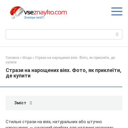
Перейти
до
вмісту
Пошук:
Головна
»
Мода
»
Стрази на нарощених віях. Фото, як приклеїти, де
купити
Стрази на нарощених віях. Фото, як приклеїти,
де купити
Зміст
Стильні стрази на віях, натуральних або штучно
нарощених, — сучасний прийом для надання модному