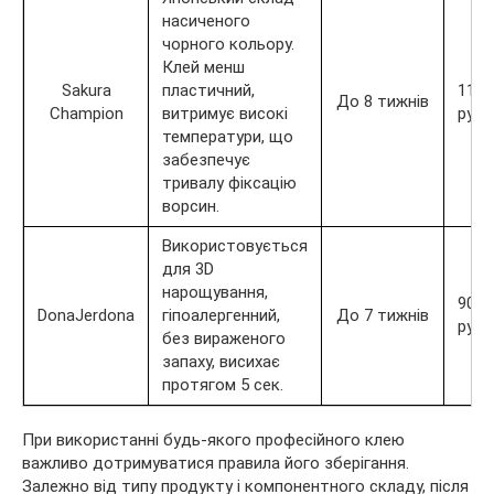
насиченого
чорного кольору.
Клей менш
Sakura
пластичний,
1100
До 8 тижнів
Champion
витримує високі
руб.
температури, що
забезпечує
тривалу фіксацію
ворсин.
Використовується
для 3D
нарощування,
900
DonaJerdona
гіпоалергенний,
До 7 тижнів
руб.
без вираженого
запаху, висихає
протягом 5 сек.
При використанні будь-якого професійного клею
важливо дотримуватися правила його зберігання.
Залежно від типу продукту і компонентного складу, після