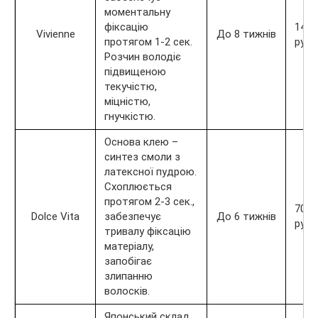
моментальну
фіксацію
1400
Vivienne
До 8 тижнів
протягом 1-2 сек.
руб.
Розчин володіє
підвищеною
текучістю,
міцністю,
гнучкістю.
Основа клею –
синтез смоли з
латексної пудрою.
Схоплюється
протягом 2-3 сек.,
700
Dolce Vita
забезпечує
До 6 тижнів
руб.
тривалу фіксацію
матеріалу,
запобігає
злипанню
волосків.
Японський склад