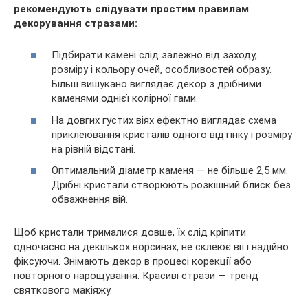
рекомендують слідувати простим правилам
декорування стразами:
Підбирати камені слід залежно від заходу,
розміру і кольору очей, особливостей образу.
Більш вишукано виглядає декор з дрібними
каменями однієї колірної гами.
На довгих густих віях ефектно виглядає схема
приклеювання кристалів одного відтінку і розміру
на рівній відстані.
Оптимальний діаметр каменя — не більше 2,5 мм.
Дрібні кристали створюють розкішний блиск без
обважнення вій.
Щоб кристали трималися довше, їх слід кріпити
одночасно на декількох ворсинах, не склеює вії і надійно
фіксуючи. Знімають декор в процесі корекції або
повторного нарощування. Красиві стрази — тренд
святкового макіяжу.