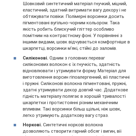
Шовковий синтетичний матеріал гнучкий, міцний,
еластичний, здатний витримати вагу декору і не
обтяжувати повіки. Полімерні ворсинки досить
пігментовані вугільно-чорним кольором. Така
якість робить блискучий гліттер особливо
помітним на контрастному фоні. У порівнянні з
іншими видами, шовк відчувається комфортніше в
шкарпетці, ворсинки м’які, стійкі до заломів.
Силіконові.
Одним з головних переваг
силіконових волокон є їх гнучкість, здатність
відновлювати і утримувати форму. Матеріал для
виготовлення ворсин гіпоалергенний, вії пластичні
і пружні. Силіконові волокна пігментовані, пружні,
здатні утримувати декор довгий час. Додаткове
гідність матеріалу полягає в хорошій тривалості
шкарпетки і протистоянні різним механічним
впливам. Такі ворсинки більш щільні, ніж шовк,
легко утримують додаткову вагу страз.
Норкові.
Синтетичні норкові волокна
дозволяють створити гарний обсяг і вигин, вії