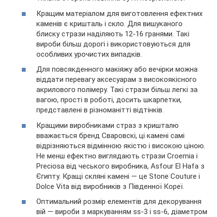
Кращим матеріалом для виготовлення ефектних
каменів є кришталь і скло. Для вишуканого
блиску стрази наділяють 12-16 гранями. Такі
вироби більш дорогі і використовуються для
особливих урочистих випадків.
Для повсякденного макіяжу або вечірки можна
віддати перевагу аксесуарам з високоякісного
акрилового полімеру. Такі стрази більш легкі за
вагою, прості в роботі, досить шкарпетки,
представлені в різноманітті відтінків.
Кращими виробниками страз з кришталю
вважається бренд Сваровскі, ці камені самі
відрізняються відмінною якістю і високою ціною.
Не менш ефектно виглядають стрази Croemia і
Preciosa від чеського виробника, Asfour El Hafa з
Єгипту. Кращі скляні камені — це Stone Couture і
Dolce Vita від виробників з Південної Кореї.
Оптимальний розмір елементів для декорування
вій — вироби з маркуванням ss-3 і ss-6, діаметром