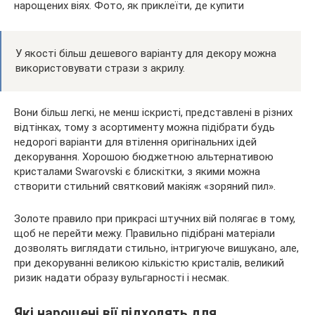
У якості більш дешевого варіанту для декору можна
використовувати стрази з акрилу.
Вони більш легкі, не менш іскристі, представлені в різних
відтінках, тому з асортименту можна підібрати будь
недорогі варіанти для втілення оригінальних ідей
декорування. Хорошою бюджетною альтернативою
кристалами Swarovski є блискітки, з якими можна
створити стильний святковий макіяж «зоряний пил».
Золоте правило при прикрасі штучних вій полягає в тому,
щоб не перейти межу. Правильно підібрані матеріали
дозволять виглядати стильно, інтригуюче вишукано, але,
при декоруванні великою кількістю кристалів, великий
ризик надати образу вульгарності і несмак.
Які нарощені вії підходять для