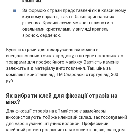
камінням.
За формою стрази представлені як в класичному
круглому варіанті, так і в більш оригінальних
рішеннях. Красиві схеми можна втілювати з
овальними кристалами, у вигляді крапель,
зірочок, сердечок.
Купити стрази для декорування вій можна в
спеціалізованих точках продажу, в інтернет-магазинах з
товарами для професійного макіяжу. Вартість каменів
залежить від матеріалу виготовлення. Так, ціна за
комплект кристалів від ТМ Сваровскі стартує від 300
руб.
Як вибрати клей для фіксації стразів на
віях?
Для фіксації стразів на вії майстра-лашмейкеры
використовують той же клейовий склад, застосовуваний
для нарощування штучних волокон. Професійний
клейовий розчин розрізняється консистенцією, складом,