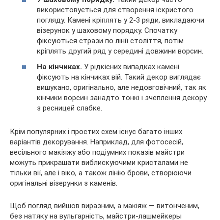
використовується для створення іскристого
погляду. Камені кріплять у 2-3 ряди, викладаючи
візерунок у шаховому порядку. Спочатку
фіксуються стрази по лінії століття, потім
кріплять другий ряд у середині довжини ворсин.
На кінчиках.
У рідкісних випадках камені
фіксують на кінчиках вій. Такий декор виглядає
вишукано, оригінально, але недовговічний, так як
кінчики ворсин занадто тонкі і зчеплення декору
з ресницей слабке.
Крім популярних і простих схем існує багато інших
варіантів декорування. Наприклад, для фотосесій,
весільного макіяжу або подіумних показів майстри
можуть прикрашати виблискуючими кристалами не
тільки вії, але і віко, а також лінію брови, створюючи
оригінальні візерунки з каменів.
Щоб погляд вийшов виразним, а макіяж — витонченим,
без натяку на вульгарність, майстри-лашмейкеры