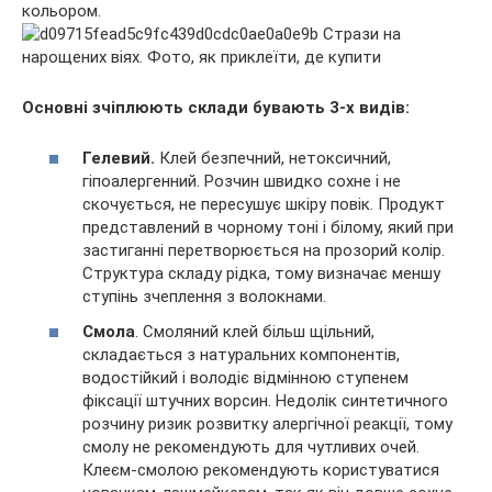
кольором.
Основні зчіплюють склади бувають 3-х видів:
Гелевий.
Клей безпечний, нетоксичний,
гіпоалергенний. Розчин швидко сохне і не
скочується, не пересушує шкіру повік. Продукт
представлений в чорному тоні і білому, який при
застиганні перетворюється на прозорий колір.
Структура складу рідка, тому визначає меншу
ступінь зчеплення з волокнами.
Смола
. Смоляний клей більш щільний,
складається з натуральних компонентів,
водостійкий і володіє відмінною ступенем
фіксації штучних ворсин. Недолік синтетичного
розчину ризик розвитку алергічної реакції, тому
смолу не рекомендують для чутливих очей.
Клеєм-смолою рекомендують користуватися