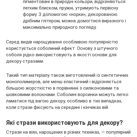
пігментовані в природні кольори, відрізняються
легким блиском, пружні, утримують первісну
форму. З допомогою «норки», декорованою
дрібним глітером, можна домогтися виразного і
максимально природного погляду.
Серед видів нарощування особливою популярністю
користується соболиний ефект. Основу з штучного
соболя рідко використовують в якості основи для
декору стразами.
Такий тип матеріалу також виготовлений із синтетичних
монополимеров, але менш еластичний і відрізняється
більшою жорсткістю в порівнянні з силіконовими та
шовковими волокнами. Соболині ворсинки можуть легко
ламатися під вагою декору, особливо в тих випадках,
коли стрази фіксують на середині і кінчиках вій.
Які стрази використовують для декору?
Стрази на віях, нарощених в різних техніках, — популярний