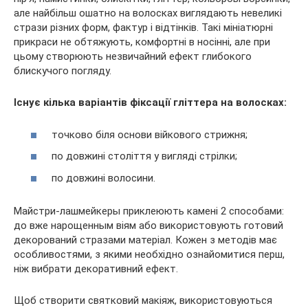
але найбільш ошатно на волосках виглядають невеликі
стрази різних форм, фактур і відтінків. Такі мініатюрні
прикраси не обтяжують, комфортні в носінні, але при
цьому створюють незвичайний ефект глибокого
блискучого погляду.
Існує кілька варіантів фіксації гліттера на волосках:
точково біля основи війкового стрижня;
по довжині століття у вигляді стрілки;
по довжині волосини.
Майстри-лашмейкеры приклеюють камені 2 способами:
до вже нарощенным віям або використовують готовий
декорований стразами матеріал. Кожен з методів має
особливостями, з якими необхідно ознайомитися перш,
ніж вибрати декоративний ефект.
Щоб створити святковий макіяж, використовуються