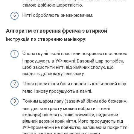
самою дрібною шорсткістю.
Нігті обробляють знежирювачем.
Алгоритм створення френча з втиркой
Інструкція по створенню манікюру:
Спочатку нігтьові пластини покривають основою
і просушують в УФ-лампі. Базовий шар потрібен,
щоб захистити нігті від хімічних сполук, що
входять до складу гель-лаку.
Після просихання бази наносять кольоровий шар
гелю і знову просушують в лампі.
Тонким шаром лаку (зазвичай білим або бежевим,
але для контрасту можна вибрати і темні
кольори) наносять лінію посмішки, виділяючи
вільний верхній край нігтя. Його просушують під
УФ-променями не повністю, залишаючи покриття
злегка липким для нанесення втирки.