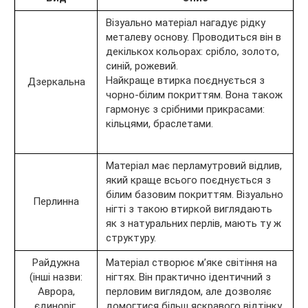
Візуально матеріал нагадує рідку
металеву основу. Проводиться він в
декількох кольорах: срібло, золото,
синій, рожевий.
Найкраще втирка поєднується з
Дзеркальна
чорно-білим покриттям. Вона також
гармонує з срібними прикрасами:
кільцями, браслетами.
Матеріал має перламутровий відлив,
який краще всього поєднується з
білим базовим покриттям. Візуально
Перлинна
нігті з такою втиркой виглядають
як з натуральних перлів, мають ту ж
структуру.
Райдужна
Матеріал створює м’яке світіння на
(інші назви:
нігтях. Він практично ідентичний з
Аврора,
перловим виглядом, але дозволяє
єдиноріг,
домогтися більш яскравого відтінку