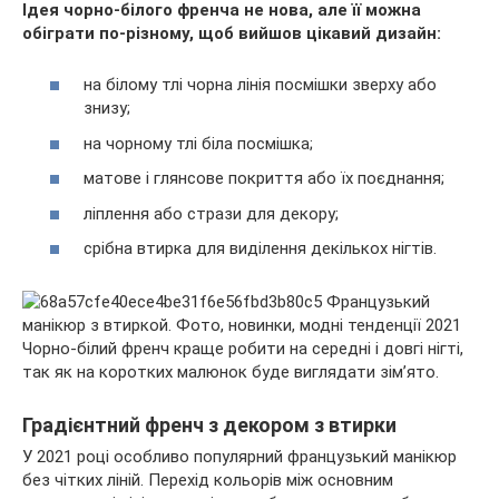
Ідея чорно-білого френча не нова, але її можна
обіграти по-різному, щоб вийшов цікавий дизайн:
на білому тлі чорна лінія посмішки зверху або
знизу;
на чорному тлі біла посмішка;
матове і глянсове покриття або їх поєднання;
ліплення або стрази для декору;
срібна втирка для виділення декількох нігтів.
Чорно-білий френч краще робити на середні і довгі нігті,
так як на коротких малюнок буде виглядати зім’ято.
Градієнтний френч з декором з втирки
У 2021 році особливо популярний французький манікюр
без чітких ліній. Перехід кольорів між основним