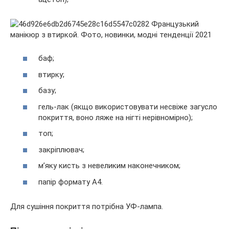
баф;
втирку;
базу;
гель-лак (якщо використовувати несвіже загусло
покриття, воно ляже на нігті нерівномірно);
топ;
закріплювач;
м’яку кисть з невеликим наконечником;
папір формату А4.
Для сушіння покриття потрібна УФ-лампа.