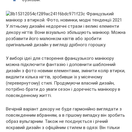
У літньому дизайні недоречні стрази і великі елементи
декору нігтів. Вони візуально збільшують манікюр. Можна
розбавити його малюнком квітів або зробити
оригінальний дизайн у вигляді дрібного горошку.
У виборі ідеї для створення французького манікюру
можна підключити фантазію і доповнити шаблонний
дизайн з фото новими елементами, змінити колір втирки,
виділити кілька нігтів, зробивши їх у місячному
(перевернутому) стилі. Продумуючи власний дизайн,
потрібно брати до уваги сезон і доречність манікюру в
повсякденному житті.
Вечірній варіант декору не буде гармонійно виглядати з
повсякденним вбранням, а в гіршому випадку він зробить
образ вульгарним. Також не поєднується і річний
яскравий дизайн з офіційним стилем в одязі. Він тільки