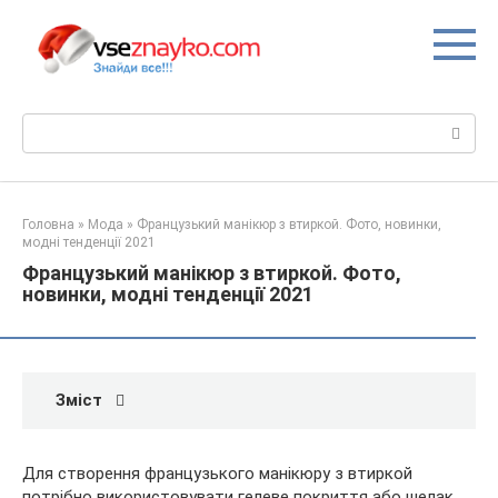
Перейти
до
вмісту
Пошук:
Головна
»
Мода
»
Французький манікюр з втиркой. Фото, новинки,
модні тенденції 2021
Французький манікюр з втиркой. Фото,
новинки, модні тенденції 2021
Зміст
Для створення французького манікюру з втиркой
потрібно використовувати гелеве покриття або шелак.