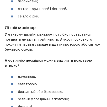
персиковий;
світло-коричневий і бежевий;
світло-сірий.
Літній манікюр
У літньому дизайні манікюру потрібно постаратися
поєднати легкість і грайливість. В якості основного
покриття перевагу краще віддати прозорою або світло-
бежевою основі.
А ось лінію посмішки можна виділити яскравою
втиркой:
лимонною;
салатовою;
блакитний або бірюзовою;
зеленій у поєднанні з жовтою;
бузковій.