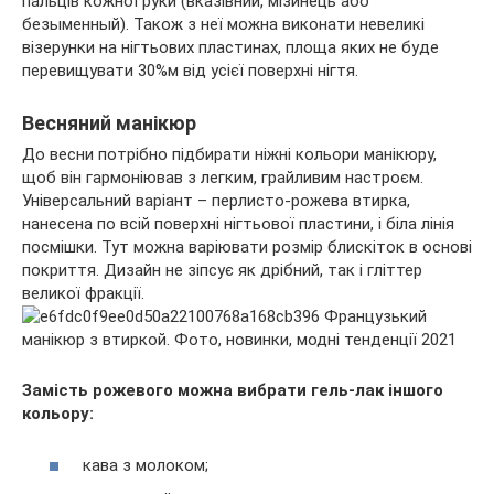
пальців кожної руки (вказівний, мізинець або
безыменный). Також з неї можна виконати невеликі
візерунки на нігтьових пластинах, площа яких не буде
перевищувати 30%м від усієї поверхні нігтя.
Весняний манікюр
До весни потрібно підбирати ніжні кольори манікюру,
щоб він гармоніював з легким, грайливим настроєм.
Універсальний варіант – перлисто-рожева втирка,
нанесена по всій поверхні нігтьової пластини, і біла лінія
посмішки. Тут можна варіювати розмір блискіток в основі
покриття. Дизайн не зіпсує як дрібний, так і гліттер
великої фракції.
Замість рожевого можна вибрати гель-лак іншого
кольору:
кава з молоком;