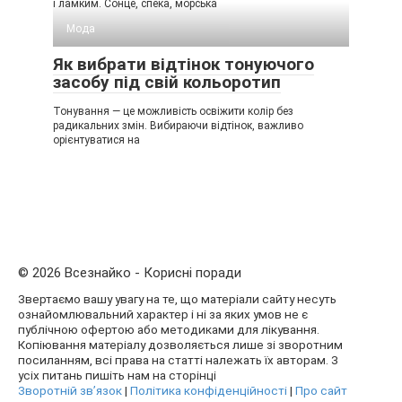
і ламким. Сонце, спека, морська
Мода
Як вибрати відтінок тонуючого
засобу під свій кольоротип
Тонування — це можливість освіжити колір без
радикальних змін. Вибираючи відтінок, важливо
орієнтуватися на
© 2026 Всезнайко - Корисні поради
Звертаємо вашу увагу на те, що матеріали сайту несуть
ознайомлювальний характер і ні за яких умов не є
публічною офертою або методиками для лікування.
Копіювання матеріалу дозволяється лише зі зворотним
посиланням, всі права на статті належать їх авторам. З
усіх питань пишіть нам на сторінці
Зворотній зв’язок
|
Політика конфіденційності
|
Про сайт