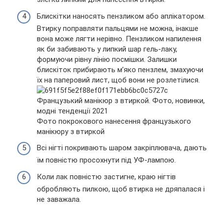
Блискітки наносять пензликом або аплікатором.
Втирку поправляти пальцями не можна, інакше
вона може лягти нерівно. Пензликом напилення
як би забивають у липкий шар гель-лаку,
формуючи рівну лінію посмішки. Залишки
блискіток прибирають м’яко пензлем, змахуючи
їх на паперовий лист, щоб вони не розлетілися.
Фото покрокового нанесення французького
манікюру з втиркой
Всі нігті покривають шаром закріплювача, дають
їм повністю просохнути під УФ-лампою.
Коли лак повністю застигне, краю нігтів
обробляють пилкою, щоб втирка не дряпалася і
не заважала.