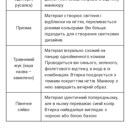
русалка)
манікюру.
Матеріал створює світіння і
відблиски на нігтях, переливається
Призма
різними кольорами. Він більше
підходить для створення святкових
дизайнів.
Матеріал візуально схожий на
панцир однойменного комахи.
Травневий
Проводиться він синього, зеленого,
жук (інша
фіолетового відтінку, а іноді в їх
назва –
комбінаціях. Втирка поєднується з
хамелеон)
темним покриттям нігтів. Манікюр з
нею завершить вечірній образ.
Матеріал ідентичний попередньому,
Північне
але в ньому переважає синій колір.
сяйво
Втирка найвдаліше виглядає з
чорною або білою базою.