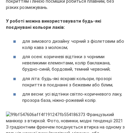
покриттям і лінією посмішки робиться плавним, без
різких розмежувань.
У роботі можна використовувати будь-які
поєднувані кольори лаків:
для зимового дизайну: чорний з фіолетовим або
колір кава з молоком;
для осені: коричневі відтінки з чорними
невеликими елементами, колір баклажана,
брудно-синій, бордовий, темний червоний;
для літа: будь-які яскраві кольори, прозорі
покриття в поєднанні з бежевим або білим;
для весни: усі відтінки світло-коричневого лаку,
прозора база, ніжно-рожевий колір.
З градієнтним френчем поєднується втирка на одному з