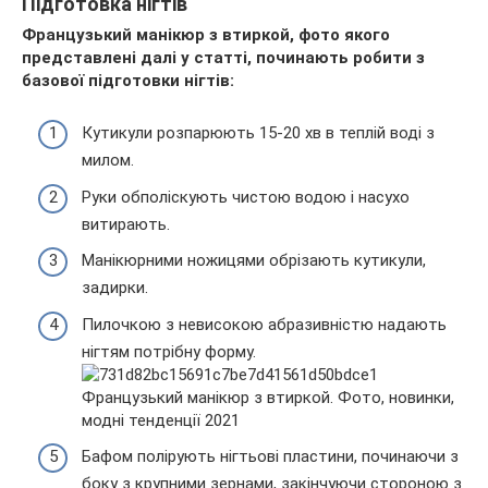
Підготовка нігтів
Французький манікюр з втиркой, фото якого
представлені далі у статті, починають робити з
базової підготовки нігтів:
Кутикули розпарюють 15-20 хв в теплій воді з
милом.
Руки обполіскують чистою водою і насухо
витирають.
Манікюрними ножицями обрізають кутикули,
задирки.
Пилочкою з невисокою абразивністю надають
нігтям потрібну форму.
Бафом полірують нігтьові пластини, починаючи з
боку з крупними зернами, закінчуючи стороною з