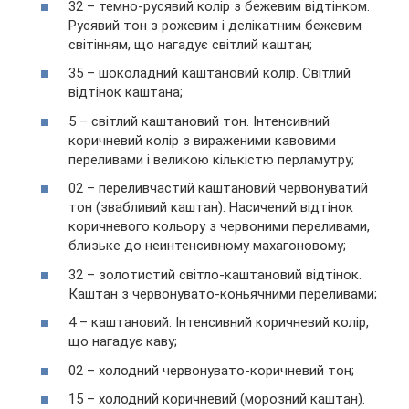
32 – темно-русявий колір з бежевим відтінком.
Русявий тон з рожевим і делікатним бежевим
світінням, що нагадує світлий каштан;
35 – шоколадний каштановий колір. Світлий
відтінок каштана;
5 – світлий каштановий тон. Інтенсивний
коричневий колір з вираженими кавовими
переливами і великою кількістю перламутру;
02 – переливчастий каштановий червонуватий
тон (звабливий каштан). Насичений відтінок
коричневого кольору з червоними переливами,
близьке до неинтенсивному махагоновому;
32 – золотистий світло-каштановий відтінок.
Каштан з червонувато-коньячними переливами;
4 – каштановий. Інтенсивний коричневий колір,
що нагадує каву;
02 – холодний червонувато-коричневий тон;
15 – холодний коричневий (морозний каштан).