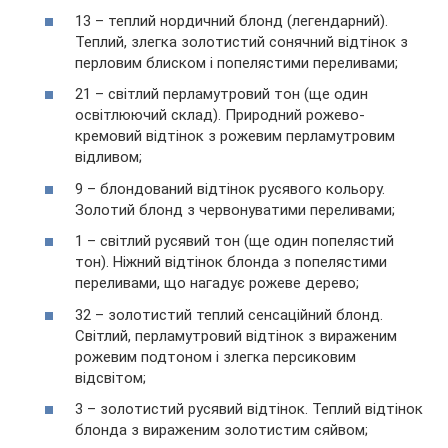
13 – теплий нордичний блонд (легендарний).
Теплий, злегка золотистий сонячний відтінок з
перловим блиском і попелястими переливами;
21 – світлий перламутровий тон (ще один
освітлюючий склад). Природний рожево-
кремовий відтінок з рожевим перламутровим
відливом;
9 – блондований відтінок русявого кольору.
Золотий блонд з червонуватими переливами;
1 – світлий русявий тон (ще один попелястий
тон). Ніжний відтінок блонда з попелястими
переливами, що нагадує рожеве дерево;
32 – золотистий теплий сенсаційний блонд.
Світлий, перламутровий відтінок з вираженим
рожевим подтоном і злегка персиковим
відсвітом;
3 – золотистий русявий відтінок. Теплий відтінок
блонда з вираженим золотистим сяйвом;