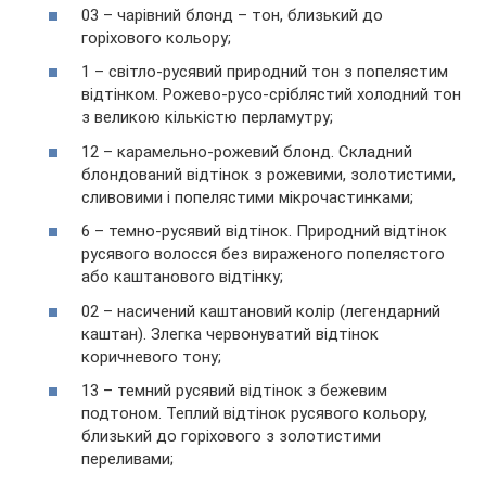
03 – чарівний блонд – тон, близький до
горіхового кольору;
1 – світло-русявий природний тон з попелястим
відтінком. Рожево-русо-сріблястий холодний тон
з великою кількістю перламутру;
12 – карамельно-рожевий блонд. Складний
блондований відтінок з рожевими, золотистими,
сливовими і попелястими мікрочастинками;
6 – темно-русявий відтінок. Природний відтінок
русявого волосся без вираженого попелястого
або каштанового відтінку;
02 – насичений каштановий колір (легендарний
каштан). Злегка червонуватий відтінок
коричневого тону;
13 – темний русявий відтінок з бежевим
подтоном. Теплий відтінок русявого кольору,
близький до горіхового з золотистими
переливами;