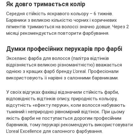
Як довго тримається колір
Середня стійкість яскравого кольору – 6 тижнів.
Барвники з великою кількістю чорних і коричневих
пігментів тримаються на волоссі значно довше. Через 2
місяці рекомендується повторити фарбування.
Думки професійних перукарів про фарбі
Экселанс фарба для волосся (палітра відтінків
відрізняється великою різноманітністю) вважається
однією з кращих фарб бренду L’oreal. Професіонали
використовують її нарівні з салонними барвниками.
У своїх відгуках фахівці відзначили стійкість фарби,
відповідність відтінків опису, природність кольору,
відсутність «ефекту перуки», коли волосся набувають
тьмяний і неприродно рівномірний відтінок. При цьому
якість фарби не поступається дорогим професійним
барвників, тому перукарі рекомендують використовувати
L’oreal Excellence для салонного фарбування.