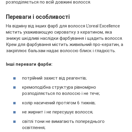
розподіляється по всій довжині волосся.
Переваги і особливості
На відміну від інших фарб для волосся L’oreal Excellence
містить ухаживающую сироватку з кератином, яка
знижує шкідливі наслідки фарбування і щадить волосся.
Крем для фарбування містить живильний про-кератин, а
закріплює бальзам надає волоссю блиск і гладкість.
Інші переваги фарби:
потрійний захист від реагентів;
кремоподібна структура рівномірно
розподіляється по волоссю і не тече;
колір насичений протягом 6 тижнів;
не жирнит і не пересушує волосся;
світлі тони не вимагають попереднього
освітлення;