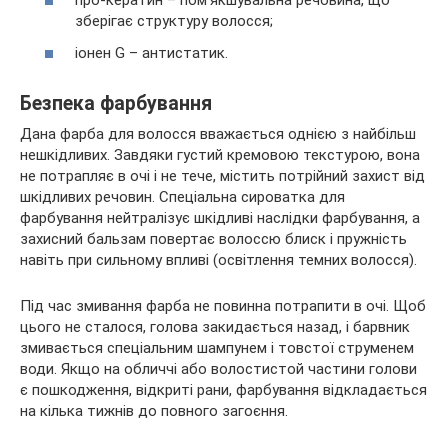
про-кератин – пом’якшувальна речовина, що
зберігає структуру волосся;
іонен G – антистатик.
Безпека фарбування
Дана фарба для волосся вважається однією з найбільш
нешкідливих. Завдяки густий кремовою текстурою, вона
не потрапляє в очі і не тече, містить потрійний захист від
шкідливих речовин. Спеціальна сироватка для
фарбування нейтралізує шкідливі наслідки фарбування, а
захисний бальзам повертає волоссю блиск і пружність
навіть при сильному впливі (освітлення темних волосся).
Під час змивання фарба не повинна потрапити в очі. Щоб
цього не сталося, голова закидається назад, і барвник
змивається спеціальним шампунем і товстої струменем
води. Якщо на обличчі або волостистой частини голови
є пошкодження, відкриті рани, фарбування відкладається
на кілька тижнів до повного загоєння.