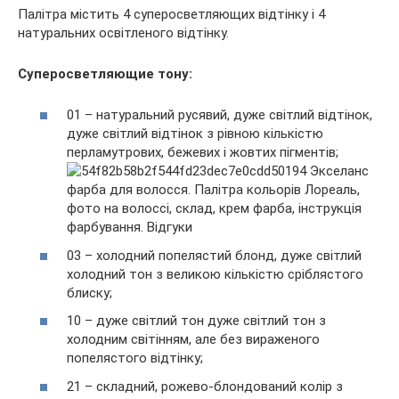
Палітра містить 4 суперосветляющих відтінку і 4
натуральних освітленого відтінку.
Суперосветляющие тону:
01 – натуральний русявий, дуже світлий відтінок,
дуже світлий відтінок з рівною кількістю
перламутрових, бежевих і жовтих пігментів;
03 – холодний попелястий блонд, дуже світлий
холодний тон з великою кількістю сріблястого
блиску;
10 – дуже світлий тон дуже світлий тон з
холодним світінням, але без вираженого
попелястого відтінку;
21 – складний, рожево-блондований колір з