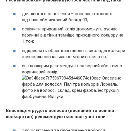
Русявим жінкам рекомендуються наступні відтінки:
для легкого освітлення – попелясті холодні
відтінки або яскравий блонд 03;
освіжити природний колір допоможуть русяве і
перлинні відтінки темніше природного кольору на
1 тон;
підкреслять обсяг каштанові і шоколадні кольори
з мінімальною кількістю мідних пігментів;
світлошкірим рекомендується чорний або темно-
коричневий колір.
Власницям рудого волосся (весняний та осінній
кольоротип) рекомендуються наступні тони:
для освітлення та блондування волосся,