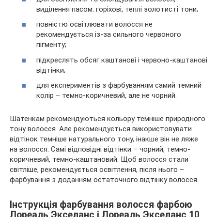
виділення пасом: горіхові, теплі золотисті тони;
повністю освітлювати волосся не
рекомендується із-за сильного червоного
пігменту;
підкреслять обсяг каштанові і червоно-каштанові
відтінки;
для експериментів з фарбуванням самий темний
колір – темно-коричневий, але не чорний.
Шатенкам рекомендуються кольору темніше природного
тону волосся. Але рекомендується використовувати
відтінок темніше натурального тону, інакше він не ляже
на волосся. Самі відповідні відтінки – чорний, темно-
коричневий, темно-каштановий. Щоб волосся стали
світліше, рекомендується освітлення, після нього –
фарбування з доданням остаточного відтінку волосся.
Інструкція фарбування волосся фарбою
Лореаль Экселанс і Лореаль Экселанс 10