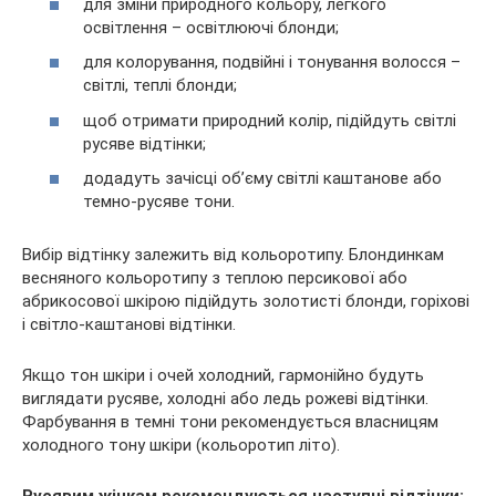
для зміни природного кольору, легкого
освітлення – освітлюючі блонди;
для колорування, подвійні і тонування волосся –
світлі, теплі блонди;
щоб отримати природний колір, підійдуть світлі
русяве відтінки;
додадуть зачісці об’єму світлі каштанове або
темно-русяве тони.
Вибір відтінку залежить від кольоротипу. Блондинкам
весняного кольоротипу з теплою персикової або
абрикосової шкірою підійдуть золотисті блонди, горіхові
і світло-каштанові відтінки.
Якщо тон шкіри і очей холодний, гармонійно будуть
виглядати русяве, холодні або ледь рожеві відтінки.
Фарбування в темні тони рекомендується власницям
холодного тону шкіри (кольоротип літо).