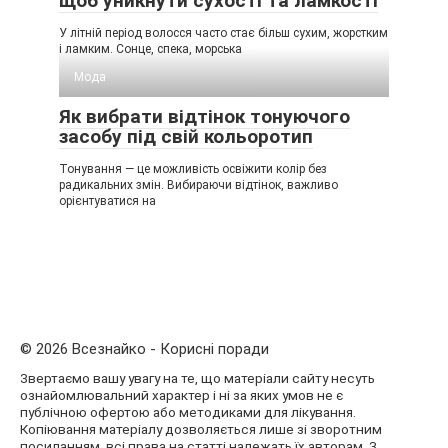
щоб уникнути сухості та ламкості
У літній період волосся часто стає більш сухим, жорстким
і ламким. Сонце, спека, морська
Мода
Як вибрати відтінок тонуючого
засобу під свій кольоротип
Тонування — це можливість освіжити колір без
радикальних змін. Вибираючи відтінок, важливо
орієнтуватися на
© 2026 Всезнайко - Корисні поради
Звертаємо вашу увагу на те, що матеріали сайту несуть
ознайомлювальний характер і ні за яких умов не є
публічною офертою або методиками для лікування.
Копіювання матеріалу дозволяється лише зі зворотним
посиланням, всі права на статті належать їх авторам. З