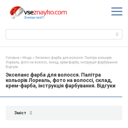
Перейти
до
вмісту
Пошук:
Головна
»
Мода
»
Экселанс фарба для волосся. Палітра кольорів
Лореаль, фото на волоссі, склад, крем-фарба, інструкція фарбування.
Відгуки
Экселанс фарба для волосся. Палітра
кольорів Лореаль, фото на волоссі, склад,
крем-фарба, інструкція фарбування. Відгуки
Зміст