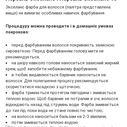
Экселанс фарба для волосся (палітра представлена
вище) не вимагає особливих навичок фарбування.
Процедуру можна проводити і в домашніх умовах
покроково:
перед фарбуванням волосся покривають захисною
сироваткою. Перед фарбуванням голову мити не
рекомендується;
на шкіру навколо голови наноситься захисний жирний
крем, щоб запобігти небажаному фарбування;
в тюбик видавлюється барвник наноситься на
волосся. Для полегшення процесу рекомендується
скористатися насадкою з щіточкою;
фарба тримається протягом півгодини і змивається
теплою водою. Щоб барвник не потрапив в очі, волосся
відкидають назад під струмінь води. Фарба змивається
до тих пір, поки вода не стане повністю чистою;
на волосся наноситься бальзам на 2-3 хвилини;
потім змивається теплою водою.