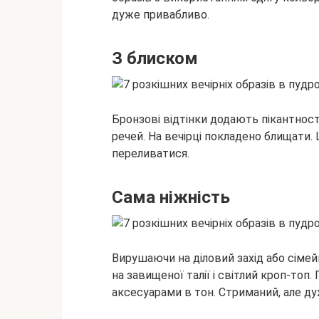
дуже привабливо.
З блиском
Бронзові відтінки додають пікантност
речей. На вечірці покладено блищати. 
переливатися.
Сама ніжність
Вирушаючи на діловий захід або сімей
на завищеної талії і світлий кроп-топ.
аксесуарами в тон. Стриманий, але д