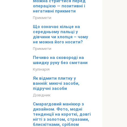
Можна стригтися перед
операцією — позитивні і
негативні прикмети
Прикмети
Що означає кільце на
середньому пальці у
дівчини чи хлопця – чому
не можна його носити?
Прикмети
Печиво на сковороді на
швидку руку без сметани
Кулінарія
Як відмити плитку у
ванній: миючі засоби,
підручні засоби
Довідник
Смарагдовий манікюр з
дизайном. Фото, модні
тенденції на короткі, довгі
нігті з золотом, стразами,
блискітками, сріблом