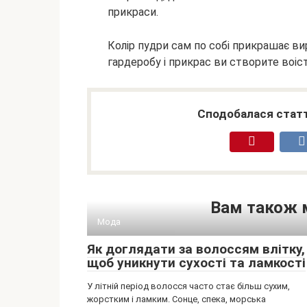
прикраси.
Колір пудри сам по собі прикрашає вир
гардеробу і прикрас ви створите воіс
Сподобалася статт
Вам також 
Мода
Як доглядати за волоссям влітку,
щоб уникнути сухості та ламкості
У літній період волосся часто стає більш сухим,
жорстким і ламким. Сонце, спека, морська