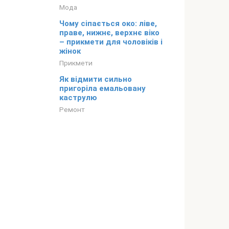
Мода
Чому сіпається око: ліве,
праве, нижнє, верхнє віко
– прикмети для чоловіків і
жінок
Прикмети
Як відмити сильно
пригоріла емальовану
каструлю
Ремонт