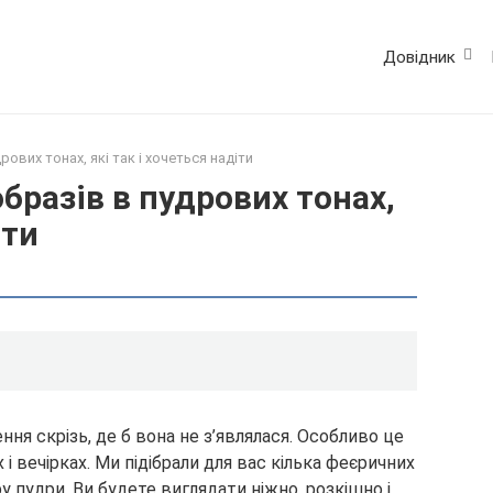
Довідник
рових тонах, які так і хочеться надіти
образів в пудрових тонах,
іти
ня скрізь, де б вона не з’являлася. Особливо це
 і вечірках. Ми підібрали для вас кілька феєричних
у пудри. Ви будете виглядати ніжно, розкішно і