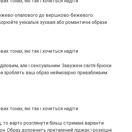
 рожево-опалового до вершково-бежевого.
ворюйте унікальні зухвалі або романтичні образи.
діловим, але і сексуальним. Завужені світлі брюки
ра зроблять ваш образ неймовірно привабливим.
, то варто розглянути більш стримані варіанти.
он. Образ доповнить приталений піджак і розкішні