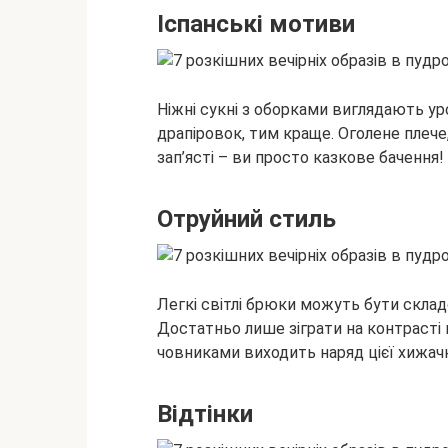
Іспанські мотиви
Ніжні сукні з оборками виглядають ур
драпіровок, тим краще. Оголене плече
зап’ясті – ви просто казкове бачення!
Отруйний стиль
Легкі світлі брюки можуть бути складо
Достатньо лише зіграти на контрасті к
човниками виходить наряд цієї хижач
Відтінки