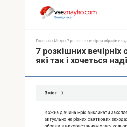
Перейти
до
вмісту
Головна
»
Мода
»
7 розкішних вечірніх образів в пуд
7 розкішних вечірніх 
які так і хочеться над
Зміст
Кожна дівчина мріє викликати захоплен
актуально на різних святкових заходах
образів з використанням одягу кольор