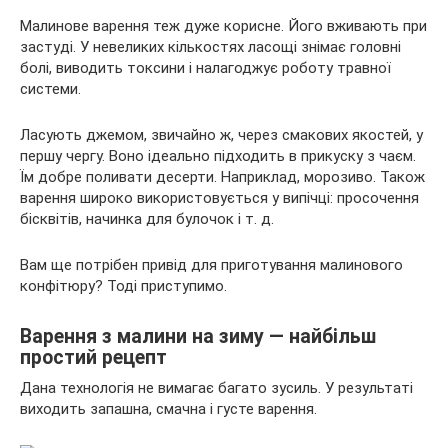
Малинове варення теж дуже корисне. Його вживають при
застуді. У невеликих кількостях ласощі знімає головні
болі, виводить токсини і налагоджує роботу травної
системи.
Ласують джемом, звичайно ж, через смакових якостей, у
першу чергу. Воно ідеально підходить в прикуску з чаєм.
Їм добре поливати десерти. Наприклад, морозиво. Також
варення широко використовується у випічці: просочення
бісквітів, начинка для булочок і т. д.
Вам ще потрібен привід для приготування малинового
конфітюру? Тоді приступимо.
Варення з малини на зиму — найбільш
простий рецепт
Дана технологія не вимагає багато зусиль. У результаті
виходить запашна, смачна і густе варення.