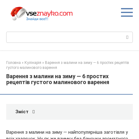
Перейти
до
вмісту
Пошук:
Головна
»
Кулінарія
»
Варення з малини на зиму — 6 простих рецептів
густого малинового варення
Варення з малини на зиму — 6 простих
рецептів густого малинового варення
Зміст
Варення з малини на зиму — найпопулярніша заготівля у
всіх хазяєчок. Ну як же взимку без баночки ароматного