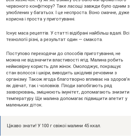
червоного конфітюру? Таке ласощі завжди було одним з
улюблених у багатьох. І це неспроста. Воно смачне, дуже
корисна і проста у приготуванні.
Існує маса рецептів.
У статті відібрані найбільш вдалі. Всі
технології різні, а результат один — смакота.
Поступово переходячи до способів приготування, не
можна не відзначити властивості ягід. Малина робить
неймовірну користь для жінок. Омолоджує, покращує
стан волосся і шкіри, виводить шкідливі речовини з
організму. Також ягода благотворно впливає на здоров’я
як дівчат, так і чоловіків. Плоди запобігають ряд
захворювань, зміцнюють імунітет, допомагають знизити
температуру. Ще малина допомагає підвищити апетит у
маленьких діток.
Цікаво знати! У 100 г свіжої малини 45 ккал.