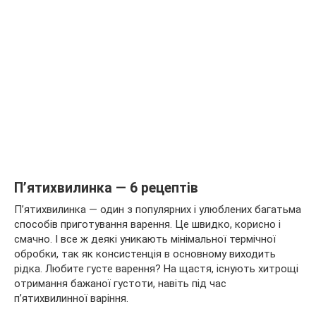
П’ятихвилинка — 6 рецептів
П’ятихвилинка — один з популярних і улюблених багатьма
способів приготування варення. Це швидко, корисно і
смачно. І все ж деякі уникають мінімальної термічної
обробки, так як консистенція в основному виходить
рідка. Любите густе варення? На щастя, існують хитрощі
отримання бажаної густоти, навіть під час
п’ятихвилинної варіння.