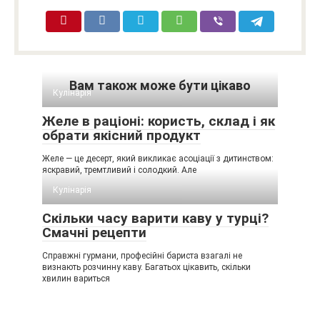
Вам також може бути цікаво
Кулінарія
Желе в раціоні: користь, склад і як
обрати якісний продукт
Желе — це десерт, який викликає асоціації з дитинством:
яскравий, тремтливий і солодкий. Але
Кулінарія
Скільки часу варити каву у турці?
Смачні рецепти
Справжні гурмани, професійні бариста взагалі не
визнають розчинну каву. Багатьох цікавить, скільки
хвилин вариться