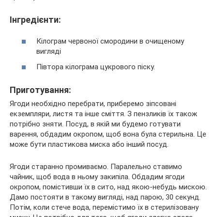
Інгредієнти:
Кілограм червоної смородини в очищеному
вигляді
Півтора кілограма цукрового піску.
Приготування:
Ягоди необхідно перебрати, приберемо зіпсовані
екземпляри, листя та інше сміття. З пензликів їх також
потрібно зняти. Посуд, в якій ми будемо готувати
варення, обдадим окропом, щоб вона була стерильна. Це
може бути пластикова миска або інший посуд.
Ягоди старанно промиваємо. Паралельно ставимо
чайник, щоб вода в ньому закипіла. Обдадим ягоди
окропом, помістивши їх в сито, над якою-небудь мискою.
Дамо постояти в такому вигляді, над парою, 30 секунд.
Потім, коли стече вода, перемістимо їх в стерилізовану