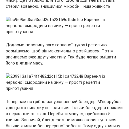
миску. Це потрібно для того, щоб ягоди злегка стала
стерилізованою, знищилися мікроби і інша живність
Додаємо половину заготовленої цукру і ретельно
розмішуємо, щоб він максимально розійшовся. Потім
висипаємо вже другу частину. Так буде легше вмішати
його в ягідну масу.
Тепер нам потрібно занурювальний блендер. М’ясорубка
для цього випадку не годиться. Тільки блендер з ножами
з нержавіючої сталі. Перебити масу їм, приблизно 5
хвилин. Зазвичай, блендером не можна користуватися
більше хвилини безперервної роботи. Тому одну хвилину