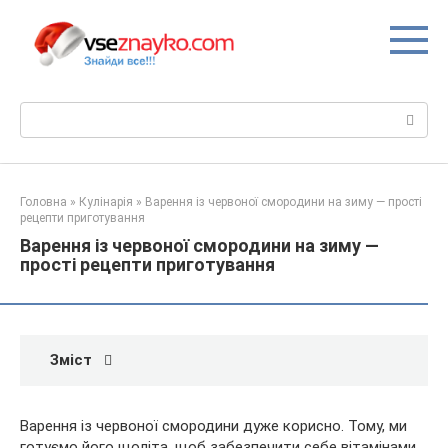
Перейти
до
вмісту
Пошук:
Головна
»
Кулінарія
»
Варення із червоної смородини на зиму — прості
рецепти приготування
Варення із червоної смородини на зиму —
прості рецепти приготування
Зміст
Варення із червоної смородини дуже корисно. Тому, ми
готуємо його щоліта, щоб забезпечити себе вітамінами