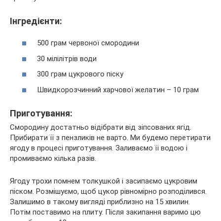
Інгредієнти:
500 грам червоної смородини
30 мілілітрів води
300 грам цукрового піску
Швидкорозчинний харчової желатин – 10 грам
Приготування:
Смородину достатньо відібрати від зіпсованих ягід.
Прибирати її з пензликів не варто. Ми будемо перетирати
ягоду в процесі приготування. Заливаємо її водою і
промиваємо кілька разів.
Ягоду трохи помнем толкушкой і засипаємо цукровим
піском. Розмішуємо, щоб цукор рівномірно розподілився.
Залишимо в такому вигляді приблизно на 15 хвилин.
Потім поставимо на плиту. Після закипання варимо цю