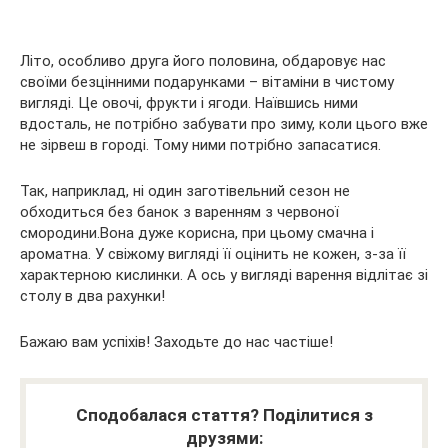
Літо, особливо друга його половина, обдаровує нас
своїми безцінними подарунками – вітаміни в чистому
вигляді. Це овочі, фрукти і ягоди. Наївшись ними
вдосталь, не потрібно забувати про зиму, коли цього вже
не зірвеш в городі. Тому ними потрібно запасатися.
Так, наприклад, ні один заготівельний сезон не
обходиться без банок з варенням з червоної
смородини.Вона дуже корисна, при цьому смачна і
ароматна. У свіжому вигляді її оцінить не кожен, з-за її
характерною кислинки. А ось у вигляді варення відлітає зі
столу в два рахунки!
Бажаю вам успіхів! Заходьте до нас частіше!
Сподобалася стаття? Поділитися з
друзями: