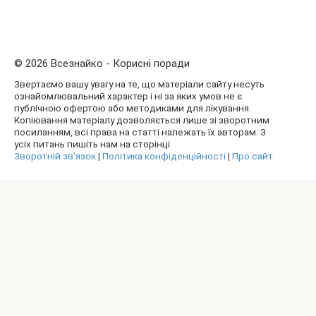
© 2026 Всезнайко - Корисні поради
Звертаємо вашу увагу на те, що матеріали сайту несуть
ознайомлювальний характер і ні за яких умов не є
публічною офертою або методиками для лікування.
Копіювання матеріалу дозволяється лише зі зворотним
посиланням, всі права на статті належать їх авторам. З
усіх питань пишіть нам на сторінці
Зворотній зв’язок
|
Політика конфіденційності
|
Про сайт