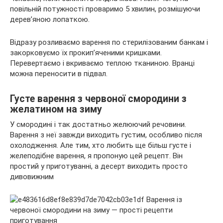
повільній потужності проваримо 5 хвилин, розмішуючи
дерев’яною лопаткою.
Відразу розливаємо варення по стерилізованим банкам і
закорковуємо їх прокип’яченими кришками.
Перевертаємо і вкриваємо теплою тканиною. Вранці
можна переносити в підвал.
Густе варення з червоної смородини з
желатином на зиму
У смородині і так достатньо желюючий речовини.
Варення з неї завжди виходить густим, особливо після
охолодження. Але тим, хто любить ще більш густе і
желеподібне варення, я пропоную цей рецепт. Він
простий у приготуванні, а десерт виходить просто
дивовижним