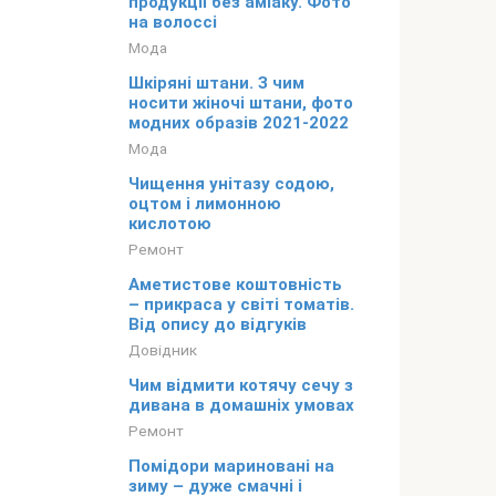
продукції без аміаку. Фото
на волоссі
Мода
Шкіряні штани. З чим
носити жіночі штани, фото
модних образів 2021-2022
Мода
Чищення унітазу содою,
оцтом і лимонною
кислотою
Ремонт
Аметистове коштовність
– прикраса у світі томатів.
Від опису до відгуків
Довідник
Чим відмити котячу сечу з
дивана в домашніх умовах
Ремонт
Помідори мариновані на
зиму – дуже смачні і