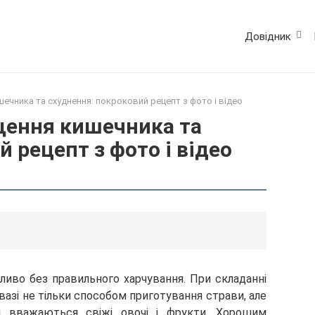
Довідник
ечника та схуднення: покроковий рецепт з фото і відео
щення кишечника та
 рецепт з фото і відео
иво без правильного харчування. При складанні
азі не тільки способом приготування страви, але
и вважаються свіжі овочі і фрукти. Хорошим