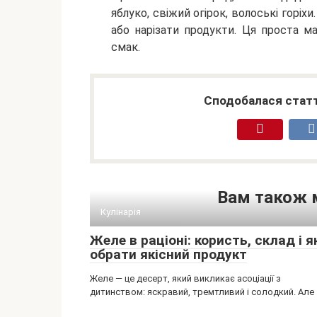
яблуко, свіжий огірок, волоські горі
або нарізати продукти. Ця проста ма
смак.
Сподобалася статт
Вам також 
Кулінарія
Желе в раціоні: користь, склад і я
обрати якісний продукт
Желе — це десерт, який викликає асоціації з
дитинством: яскравий, тремтливий і солодкий. Але