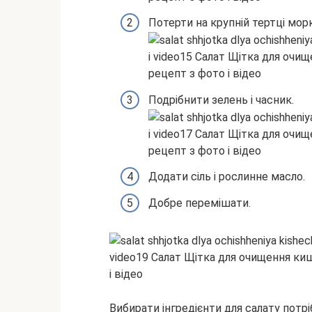
Потерти на крупній тертці морк
Подрібнити зелень і часник.
Додати сіль і рослинне масло.
Добре перемішати.
Вибирати інгредієнти для салату потр