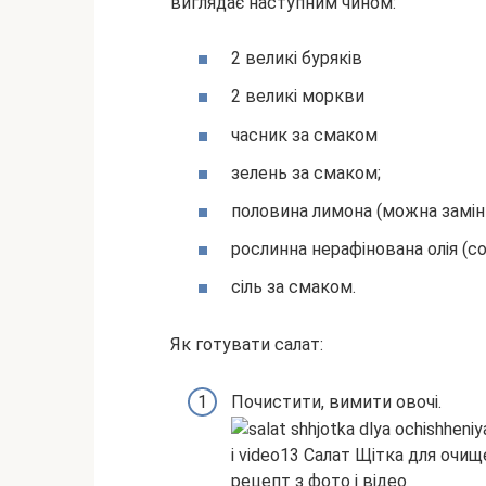
виглядає наступним чином:
2 великі буряків
2 великі моркви
часник за смаком
зелень за смаком;
половина лимона (можна заміни
рослинна нерафінована олія (с
сіль за смаком.
Як готувати салат:
Почистити, вимити овочі.