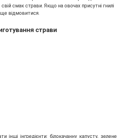
 свій смак страви. Якщо на овочах присутні гнилі
раще відмовитися.
риготування страви
 інші інгредієнти: білокачанну капусту, зелене