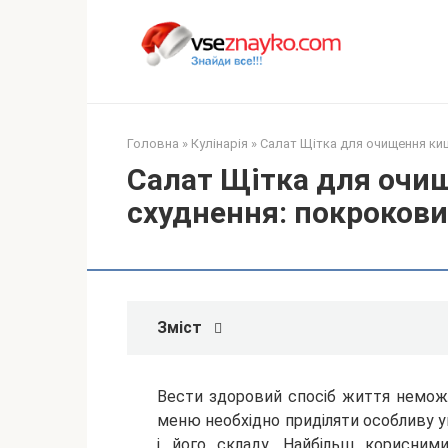
Перейти
до
вмісту
Головна
»
Кулінарія
»
Салат Щітка для очищення киш
Салат Щітка для очи
схуднення: покроковий
Зміст
Вести здоровий спосіб життя неможл
меню необхідно приділяти особливу ув
і його складу. Найбільш корисним