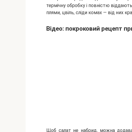
термічну обробку і повністю віддають
плями, цвіль, сліди комах — від них к
Відео: покроковий рецепт п
Щоб салат не набрид, можна додавати