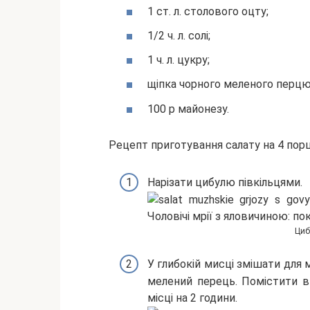
1 ст. л. столового оцту;
1/2 ч. л. солі;
1 ч. л. цукру;
щіпка чорного меленого перцю
100 р майонезу.
Рецепт приготування салату на 4 порці
Нарізати цибулю півкільцями.
Циб
У глибокій мисці змішати для м
мелений перець. Помістити в 
місці на 2 години.