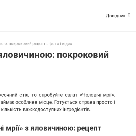
Довідник
ною: покроковий рецепт з фото і відео
з яловичиною: покроковий
очний стіл, то спробуйте салат «Чоловічі мрії».
займає особливе місце. Готується страва просто і
 кількість важкодоступних інгредієнтів.
і мрії» з яловичиною: рецепт