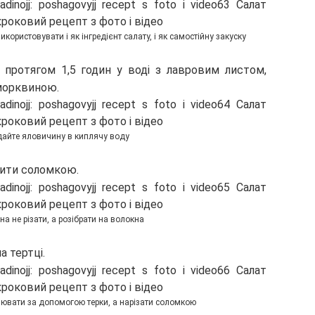
ористовувати і як інгредієнт салату, і як самостійну закуску
протягом 1,5 годин у воді з лавровим листом,
морквиною.
айте яловичину в киплячу воду
нити соломкою.
а не різати, а розібрати на волокна
а тертці.
ювати за допомогою терки, а нарізати соломкою