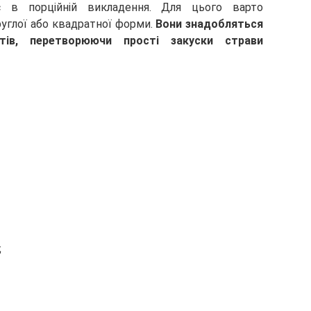
ає в порційній викладення. Для цього варто
углої або квадратної форми.
Вони знадобляться
тів, перетворюючи прості закуски страви
;