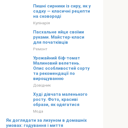
Пишні сирники із сиру, як у
садку — класичні рецепти
на сковороді
Кулінарія
Пасхальне яйце своїми
руками. Майстер-класи
для початківців
Ремонт
Урожайний біф-томат
Малиновий велетень.
Опис особливостей сорту
та рекомендації по
вирощуванню
Довідник
Худі дівчата маленького
росту. Фото, красиві
образи, як одягатися
Мода
Як доглядати за лизуном в домашніх
умовах: годування і миття