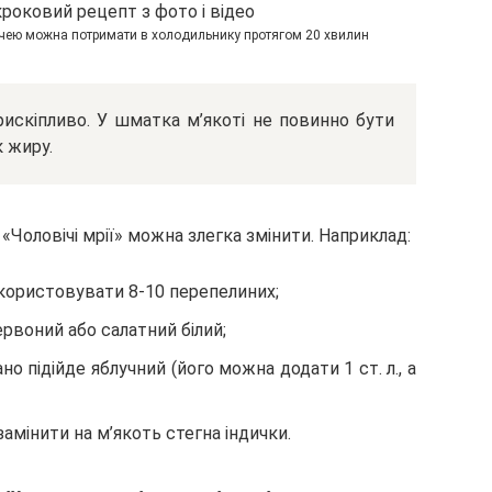
дачею можна потримати в холодильнику протягом 20 хвилин
рискіпливо. У шматка м’якоті не повинно бути
 жиру.
«Чоловічі мрії» можна злегка змінити. Наприклад:
икористовувати 8-10 перепелиних;
ервоний або салатний білий;
о підійде яблучний (його можна додати 1 ст. л., а
амінити на м’якоть стегна індички.