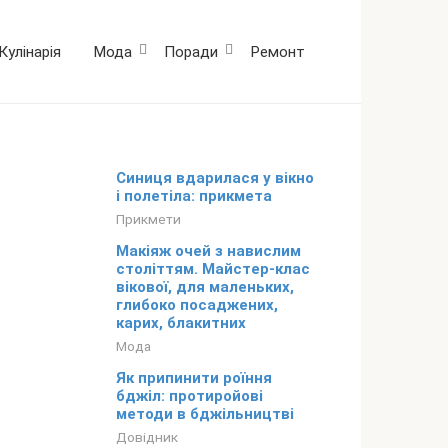
Кулінарія
Мода
Поради
Ремонт
Синиця вдарилася у вікно
і полетіла: прикмета
Прикмети
Макіяж очей з навислим
століттям. Майстер-клас
вікової, для маленьких,
глибоко посаджених,
карих, блакитних
Мода
Як припинити роїння
бджіл: протиройові
методи в бджільництві
Довідник