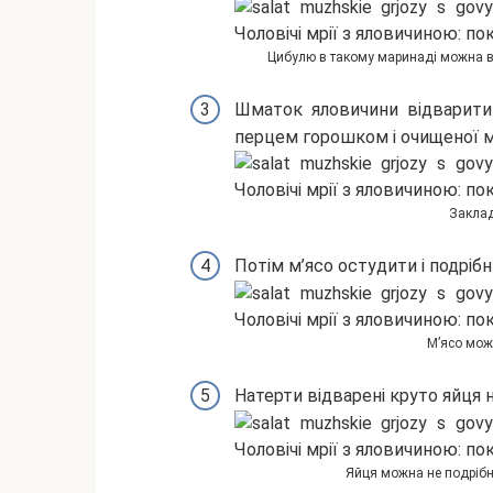
Цибулю в такому маринаді можна вик
Шматок яловичини відварити 
перцем горошком і очищеної 
Заклад
Потім м’ясо остудити і подріб
М’ясо можн
Натерти відварені круто яйця н
Яйця можна не подрібн