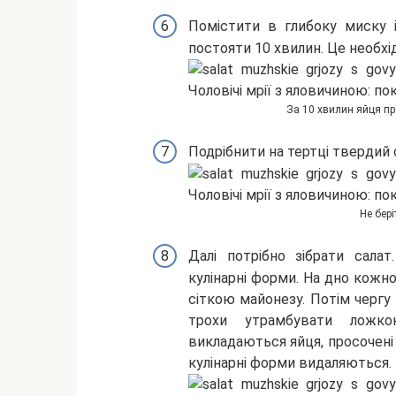
Помістити в глибоку миску і
постояти 10 хвилин. Це необхід
За 10 хвилин яйця пр
Подрібнити на тертці твердий 
Не бері
Далі потрібно зібрати сала
кулінарні форми. На дно кожн
сіткою майонезу. Потім чергу 
трохи утрамбувати ложко
викладаються яйця, просочені
кулінарні форми видаляються.