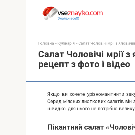
Перейти
до
вмісту
Головна
»
Кулінарія
»
Салат Чоловічі мрії з яловичи
Салат Чоловічі мрії 
рецепт з фото і відео
Якщо ви хочете урізноманітнити закус
Серед м’ясних листкових салатів він 
швидко, для нього не потрібно велику
Пікантний салат
«Чоловіч