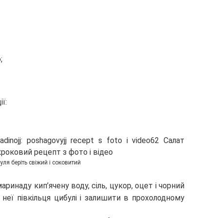
;
ї:
уля беріть свіжий і соковитий
аринаду кип’ячену воду, сіль, цукор, оцет і чорний
неї півкільця цибулі і залишити в прохолодному