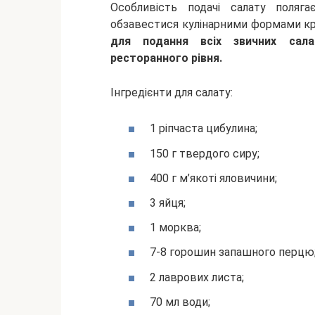
Особливість подачі салату поляг
обзавестися кулінарними формами кр
для подання всіх звичних сала
ресторанного рівня.
Інгредієнти для салату:
1 ріпчаста цибулина;
150 г твердого сиру;
400 г м’якоті яловичини;
3 яйця;
1 морква;
7-8 горошин запашного перцю
2 лаврових листа;
70 мл води;