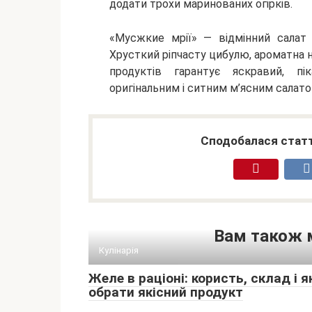
додати трохи маринованих огірків.
«Мусжкие мрії» — відмінний салат 
Хрусткий ріпчасту цибулю, ароматна н
продуктів гарантує яскравий, пі
оригінальним і ситним м’ясним салато
Сподобалася статт
Вам також 
Кулінарія
Желе в раціоні: користь, склад і я
обрати якісний продукт