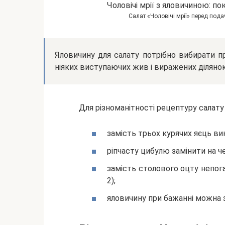
Салат «Чоловічі мрії» перед по
Яловичину для салату потрібно вибирати п
ніяких виступаючих жив і виражених ділянок
Для різноманітності рецептуру салату 
замість трьох курячих яєць в
ріпчасту цибулю замінити на ч
замість столового оцту непоган
2);
яловичину при бажанні можна з