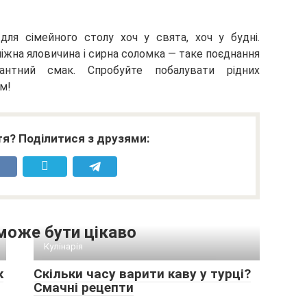
для сімейного столу хоч у свята, хоч у будні.
іжна яловичина і сирна соломка — таке поєднання
кантний смак. Спробуйте побалувати рідних
м!
я? Поділитися з друзями:
може бути цікаво
Кулінарія
к
Скільки часу варити каву у турці?
Смачні рецепти