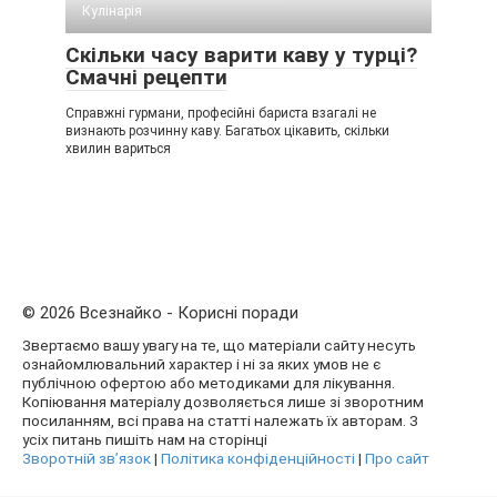
Кулінарія
Скільки часу варити каву у турці?
Смачні рецепти
Справжні гурмани, професійні бариста взагалі не
визнають розчинну каву. Багатьох цікавить, скільки
хвилин вариться
© 2026 Всезнайко - Корисні поради
Звертаємо вашу увагу на те, що матеріали сайту несуть
ознайомлювальний характер і ні за яких умов не є
публічною офертою або методиками для лікування.
Копіювання матеріалу дозволяється лише зі зворотним
посиланням, всі права на статті належать їх авторам. З
усіх питань пишіть нам на сторінці
Зворотній зв’язок
|
Політика конфіденційності
|
Про сайт