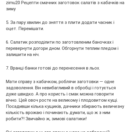
5. За пару хвилин до зняття з плити додати часник і
оцет. Перемішати.
6. Салатик розподілити по заготовленим баночках і
перевернути догори дном. Обгорнути теплим пледом і
залишити на ніч.
7. Вранці банки готові до перенесення в льох.
Мати справу з кабачком, роблячи заготовки — одне
задоволення. Він невибагливий в обробці і готується
дуже швидко. А про користь і смак можна говорити
вічно. Цей овоч росте на великому і плодовитом кущі.
Посадивши кілька кущиків, дачники збирають величезну
кількість врожаю і починають думати, що ж з ним
робити?! Звичайно ж, зимові салатики!