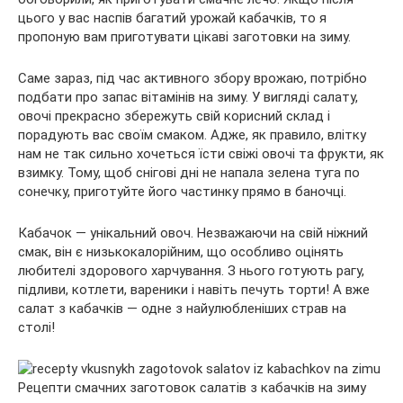
цього у вас наспів багатий урожай кабачків, то я
пропоную вам приготувати цікаві заготовки на зиму.
Саме зараз, під час активного збору врожаю, потрібно
подбати про запас вітамінів на зиму. У вигляді салату,
овочі прекрасно збережуть свій корисний склад і
порадують вас своїм смаком. Адже, як правило, влітку
нам не так сильно хочеться їсти свіжі овочі та фрукти, як
взимку. Тому, щоб снігові дні не напала зелена туга по
сонечку, приготуйте його частинку прямо в баночці.
Кабачок — унікальний овоч. Незважаючи на свій ніжний
смак, він є низькокалорійним, що особливо оцінять
любителі здорового харчування. З нього готують рагу,
підливи, котлети, вареники і навіть печуть торти! А вже
салат з кабачків — одне з найулюбленіших страв на
столі!