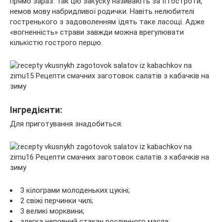
прямо зараз. Так цю закуску називають за її гостроти,
немов мову набридливої родички. Навіть нелюбителі
гостренького з задоволенням їдять таке ласощі. Адже
«вогненність» страви завжди можна врегулювати
кількістю гострого перцю.
Інгредієнти:
Для приготування знадобиться:
3 кілограми молоденьких цукіні;
2 свіжі перчинки чилі;
3 великі морквини;
злегка неповний стакан рослинного масла;