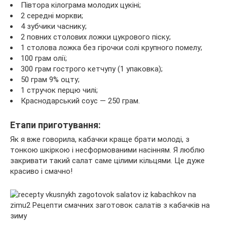
Півтора кілограма молодих цукіні;
2 середні моркви;
4 зубчики часнику;
2 повних столових ложки цукрового піску;
1 столова ложка без гірочки солі крупного помелу;
100 грам олії;
300 грам гострого кетчупу (1 упаковка);
50 грам 9% оцту;
1 стручок перцю чилі;
Краснодарський соус — 250 грам.
Етапи приготування:
Як я вже говорила, кабачки краще брати молоді, з
тонкою шкіркою і несформованими насінням. Я люблю
закривати такий салат саме цілими кільцями. Це дуже
красиво і смачно!