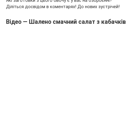
Які заготовки з цього овочу є у вас на озброєнні?
Діліться досвідом в коментарях! До нових зустрічей!
Відео — Шалено смачний салат з кабачків