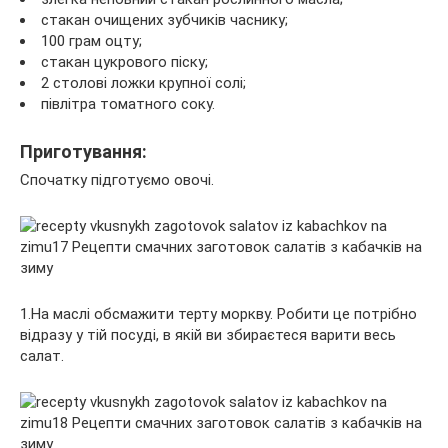
стакан очищених зубчиків часнику;
100 грам оцту;
стакан цукрового піску;
2 столові ложки крупної солі;
півлітра томатного соку.
Приготування:
Спочатку підготуємо овочі.
1.На маслі обсмажити терту моркву. Робити це потрібно
відразу у тій посуді, в якій ви збираєтеся варити весь
салат.