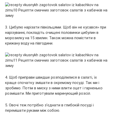
3. Цибулю нарізати півкільцями. Щоб він не кусався» при
нарізуванні, покладіть очищені половинки цибулин в
морозилку на 15 хвилин. Також можна помістити в
крижану воду на півгодини.
4. Щоб приправи швидше розподілилися в салаті, їх
краще спочатку змішати в окремому посуді. Так ми і
зробимо. Потім в миску з ними влити оцет і гарненько
розмішати. Ми приготували маринующий розсіл.
5. Овочі теж потрібно з’єднати в глибокій посуді і
перемішати руками між собою.