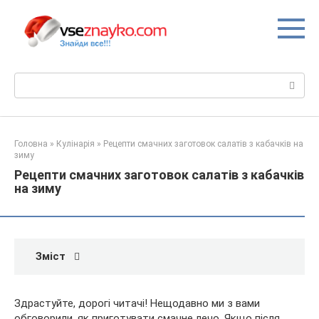
Перейти
до
вмісту
Пошук:
Головна
»
Кулінарія
»
Рецепти смачних заготовок салатів з кабачків на
зиму
Рецепти смачних заготовок салатів з кабачків
на зиму
Зміст
Здрастуйте, дорогі читачі! Нещодавно ми з вами
обговорили, як приготувати смачне лечо. Якщо після