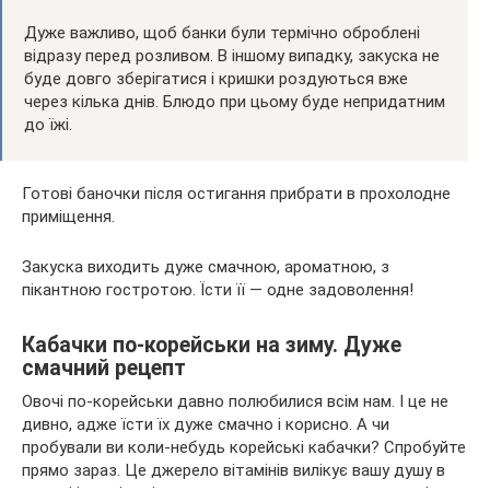
Дуже важливо, щоб банки були термічно оброблені
відразу перед розливом. В іншому випадку, закуска не
буде довго зберігатися і кришки роздуються вже
через кілька днів. Блюдо при цьому буде непридатним
до їжі.
Готові баночки після остигання прибрати в прохолодне
приміщення.
Закуска виходить дуже смачною, ароматною, з
пікантною гостротою. Їсти її — одне задоволення!
Кабачки по-корейськи на зиму. Дуже
смачний рецепт
Овочі по-корейськи давно полюбилися всім нам. І це не
дивно, адже їсти їх дуже смачно і корисно. А чи
пробували ви коли-небудь корейські кабачки? Спробуйте
прямо зараз. Це джерело вітамінів вилікує вашу душу в