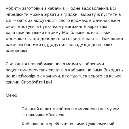
Робити заготовки з кабачків — одне задоволення. Всі
інгредієнти можна зірвати з грядки і відразу ж пустити в
хід. Навіть за відсутності свого врожаю, в дачний сезон
овочі доступні в будь-якому магазині. Я варю такі
салатики не тільки на зиму. Мої близькі їх настільки
обожнюють, що доводиться готувати на стіл. Інакше мої
закочені баночки піддадуться нападу ще до перших
заморозків.
Сьогодні я познайомлю вас з моїми улюбленими
рецептами овочевих салатів з кабачків на зиму. Виходять
вони неймовірно смачними, а готуються всього за кілька
хвилин. Спробуйте і ви!
Меню
Смачний салат з кабачків з морквою і кетчупом
— пальчики оближеш
Кабачки по-корейськи на зиму. Дуже смачний