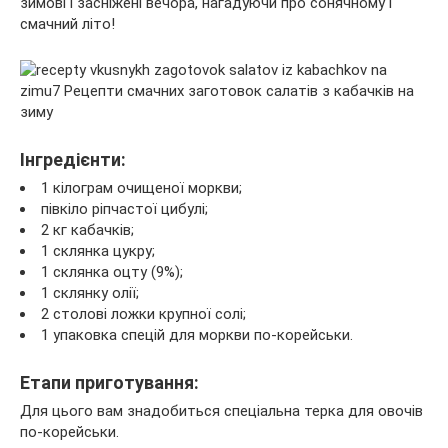
зимові і засніжені вечора, нагадуючи про сонячному і
смачний літо!
Інгредієнти:
1 кілограм очищеної моркви;
півкіло ріпчастої цибулі;
2 кг кабачків;
1 склянка цукру;
1 склянка оцту (9%);
1 склянку олії;
2 столові ложки крупної солі;
1 упаковка спецій для моркви по-корейськи.
Етапи приготування:
Для цього вам знадобиться спеціальна терка для овочів
по-корейськи.