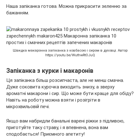
Наша запіканка готова. Можна прикрасити зеленню за
бажанням.
Швидка макаронна запіканка з ковбасою і сиром в духовці. Автор
https://youtu.be/WuthwRtOJuQ
Запіканка з курки і макаронів
Ця запіканка більш розсипчаста, але не менш смачна.
Дуже соковита курочка виходить знизу, а зверху
ароматні макарони і сир. Що може бути краще для обіду?
Навіть на роботу можна взяти і розігріти в
мікрохвильовій печі.
Якщо вам набридли банальні варені ріжки з підливою,
приготуйте таку страву, і я впевнена, вона вам
сподобається! Приємного апетиту!