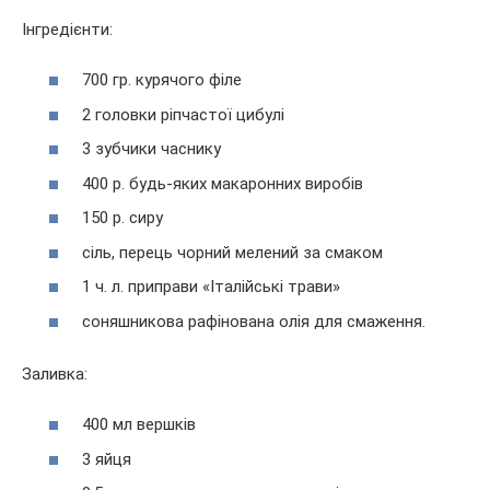
Інгредієнти:
700 гр. курячого філе
2 головки ріпчастої цибулі
3 зубчики часнику
400 р. будь-яких макаронних виробів
150 р. сиру
сіль, перець чорний мелений за смаком
1 ч. л. приправи «Італійські трави»
соняшникова рафінована олія для смаження.
Заливка:
400 мл вершків
3 яйця