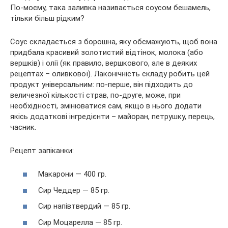
По-моєму, така заливка називається соусом бешамель,
тільки більш рідким?
Соус складається з борошна, яку обсмажують, щоб вона
придбала красивий золотистий відтінок, молока (або
вершків) і олії (як правило, вершкового, але в деяких
рецептах – оливкової). Лаконічність складу робить цей
продукт універсальним: по-перше, він підходить до
величезної кількості страв, по-друге, може, при
необхідності, змінюватися сам, якщо в нього додати
якісь додаткові інгредієнти – майоран, петрушку, перець,
часник.
Рецепт запіканки:
Макарони — 400 гр.
Сир Чеддер — 85 гр.
Сир напівтвердий — 85 гр.
Сир Моцарелла — 85 гр.