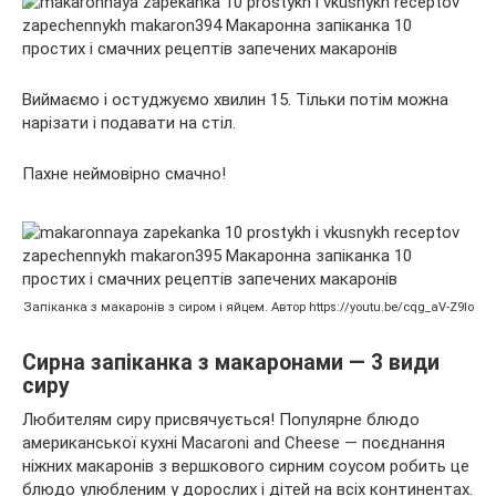
Виймаємо і остуджуємо хвилин 15. Тільки потім можна
нарізати і подавати на стіл.
Пахне неймовірно смачно!
Запіканка з макаронів з сиром і яйцем. Автор https://youtu.be/cqg_aV-Z9Io
Сирна запіканка з макаронами — 3 види
сиру
Любителям сиру присвячується! Популярне блюдо
американської кухні Macaroni and Cheese — поєднання
ніжних макаронів з вершкового сирним соусом робить це
блюдо улюбленим у дорослих і дітей на всіх континентах.