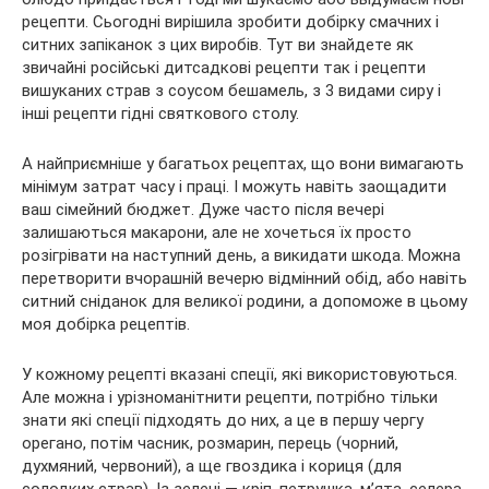
рецепти. Сьогодні вирішила зробити добірку смачних і
ситних запіканок з цих виробів. Тут ви знайдете як
звичайні російські дитсадкові рецепти так і рецепти
вишуканих
страв з соусом бешамель, з 3 видами сиру і
інші рецепти гідні святкового столу.
А найприємніше у багатьох рецептах, що вони вимагають
мінімум затрат часу і праці. І можуть навіть заощадити
ваш сімейний бюджет. Дуже часто після вечері
залишаються макарони, але не хочеться їх просто
розігрівати на наступний день, а викидати шкода. Можна
перетворити вчорашній вечерю відмінний обід, або навіть
ситний сніданок для великої родини, а допоможе в цьому
моя добірка рецептів.
У кожному рецепті вказані спеції, які використовуються.
Але можна і урізноманітнити рецепти, потрібно тільки
знати які спеції підходять до них, а це в першу чергу
орегано, потім часник, розмарин, перець (чорний,
духмяний, червоний), а ще гвоздика і кориця (для