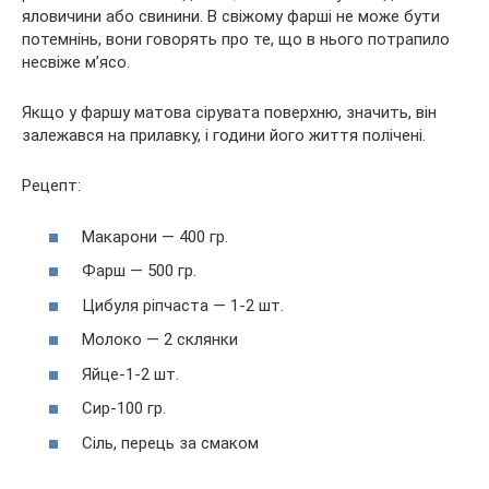
яловичини або свинини. В свіжому фарші не може бути
потемнінь, вони говорять про те, що в нього потрапило
несвіже м’ясо.
Якщо у фаршу матова сірувата поверхню, значить, він
залежався на прилавку, і години його життя полічені.
Рецепт:
Макарони — 400 гр.
Фарш — 500 гр.
Цибуля ріпчаста — 1-2 шт.
Молоко — 2 склянки
Яйце-1-2 шт.
Сир-100 гр.
Сіль, перець за смаком