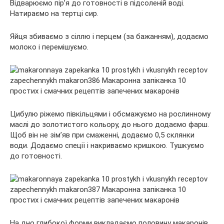
Відварюємо пір’я до готовності в підсоленій воді.
Натираємо на тертці сир.
Яйця збиваємо з сіллю і перцем (за бажанням), додаємо
молоко і перемішуємо.
Цибулю ріжемо півкільцями і обсмажуємо на рослинному
маслі до золотистого кольору, до нього додаємо фарш.
Щоб він не зім’яв при смаженні, додаємо 0,5 склянки
води. Додаємо спеції і накриваємо кришкою. Тушкуємо
до готовності.
На дно глибокої форми викладаємо половину макаронів,