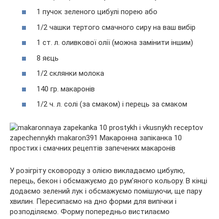
1 пучок зеленого цибулі порею або
1/2 чашки тертого смачного сиру на ваш вибір
1 ст. л. оливкової олії (можна замінити іншим)
8 яєць
1/2 склянки молока
140 гр. макаронів
1/2 ч. л. солі (за смаком) і перець за смаком
У розігріту сковороду з олією викладаємо цибулю,
перець, бекон і обсмажуємо до рум’яного кольору. В кінці
додаємо зелений лук і обсмажуємо помішуючи, ще пару
хвилин. Пересипаємо на дно форми для випічки і
розподіляємо. Форму попередньо вистилаємо