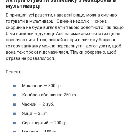
мультиварці
В принципі усі рецепти, наведені вище, можна сміливо
готувати в мультиварці. Єдиний недолік — сирна
скоринка не буде виглядати такою золотистої, як якщо
б ми випікали в духовці. Але на смакових якостях це не
позначається. І так, звичайно, при великому бажанні
готову запіканку можна перевернути і доготувати, щоб
вона теж трохи підсмажилася. Тільки обережно, щоб
страва не розвалилося.
Рецепт:
Макарони — 300 гр.
Ковбаса або шинка 250 гр.
Часник — 2 зуб.
Яйця — 3 шт.
Сир твердий — 200 гр.