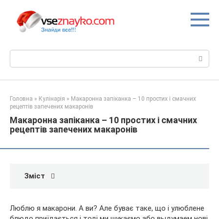
Перейти
до
вмісту
Пошук:
Головна
»
Кулінарія
»
Макаронна запіканка – 10 простих і смачних
рецептів запечених макаронів
Макаронна запіканка – 10 простих і смачних
рецептів запечених макаронів
Зміст
Люблю я макарони. А ви? Але буває таке, що і улюблене
блюдо приїдається і тоді ми шукаємо або выдумаем нові