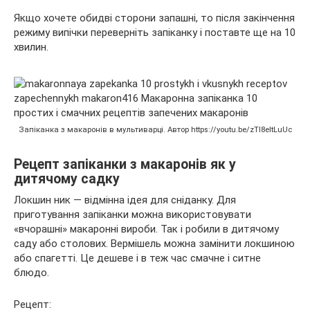
Якщо хочете обидві сторони запашні, то після закінчення
режиму випічки переверніть запіканку і поставте ще на 10
хвилин.
Запіканка з макаронів в мультиварці. Автор https://youtu.be/zTI8eltLuUc
Рецепт запіканки з макаронів як у
дитячому садку
Локшин ник — відмінна ідея для сніданку. Для
приготування запіканки можна використовувати
«вчорашні» макаронні вироби. Так і робили в дитячому
саду або столових. Вермішель можна замінити локшиною
або спагетті. Це дешеве і в теж час смачне і ситне
блюдо.
Рецепт: