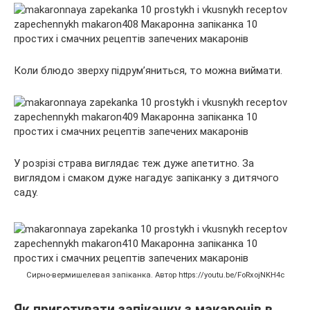
Коли блюдо зверху підрум’яниться, то можна виймати.
У розрізі страва виглядає теж дуже апетитно. За
виглядом і смаком дуже нагадує запіканку з дитячого
саду.
Сирно-вермишелевая запіканка. Автор https://youtu.be/FoRxojNKH4c
Як приготувати запіканку з макаронів в