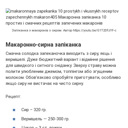
Запіканка з макаронів з сиром. Автор https://youtu.be/G1T2DfzYF-c
Макаронно-сирна запіканка
Смачна солодка запеканочка виходить з сиру, яєць і
вермішелі. Дуже бюджетний варіант і відмінне рішення
для швидкого і ситного сніданку. Зверху страву можна
полити улюбленим джемом, топпінгом або згущеним
молоком. Обов’язково спробуйте приготувати, особливо
якщо сиру не вистачає на чисто сирну.
Рецепт:
Сир – 320 гр.
Вермішель — 250-300 гр.
Цукор – 3 ст. ложки