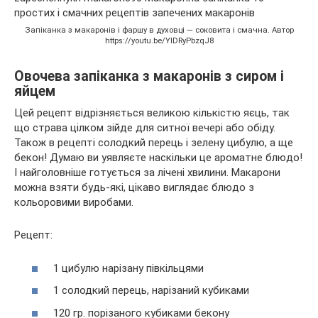
Запіканка з макаронів і фаршу в духовці — соковита і смачна. Автор
https://youtu.be/YlDRyPbzqJ8
Овочева запіканка з макаронів з сиром і
яйцем
Цей рецепт відрізняється великою кількістю яєць, так
що страва цілком зійде для ситної вечері або обіду.
Також в рецепті солодкий перець і зелену цибулю, а ще
бекон! Думаю ви уявляєте наскільки це ароматне блюдо!
І найголовніше готується за лічені хвилини. Макарони
можна взяти будь-які, цікаво виглядає блюдо з
кольоровими виробами.
Рецепт:
1 цибулю нарізану півкільцями
1 солодкий перець, нарізаний кубиками
120 гр. порізаного кубиками бекону