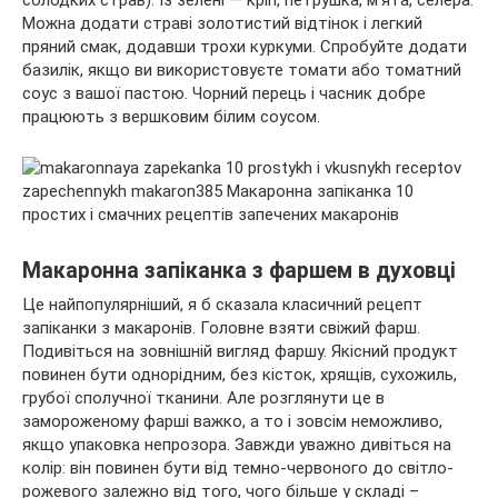
солодких страв). Із зелені — кріп, петрушка, м’ята, селера.
Можна додати страві золотистий відтінок і легкий
пряний смак, додавши трохи куркуми. Спробуйте додати
базилік, якщо ви використовуєте томати або томатний
соус з вашої пастою. Чорний перець і часник добре
працюють з вершковим білим соусом.
Макаронна запіканка з фаршем в духовці
Це найпопулярніший, я б сказала класичний рецепт
запіканки з макаронів. Головне взяти свіжий фарш.
Подивіться на зовнішній вигляд фаршу. Якісний продукт
повинен бути однорідним, без кісток, хрящів, сухожиль,
грубої сполучної тканини. Але розглянути це в
замороженому фарші важко, а то і зовсім неможливо,
якщо упаковка непрозора. Завжди уважно дивіться на
колір: він повинен бути від темно-червоного до світло-
рожевого залежно від того, чого більше у складі –