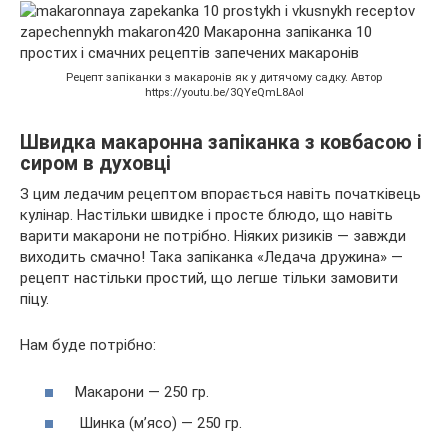
Рецепт запіканки з макаронів як у дитячому садку. Автор
https://youtu.be/3QYeQmL8AoI
Швидка макаронна запіканка з ковбасою і
сиром в духовці
З цим ледачим рецептом впорається навіть початківець
кулінар. Настільки швидке і просте блюдо, що навіть
варити макарони не потрібно. Ніяких ризиків — завжди
виходить смачно! Така запіканка «Ледача дружина» —
рецепт настільки простий, що легше тільки замовити
піцу.
Нам буде потрібно:
Макарони — 250 гр.
Шинка (м’ясо) — 250 гр.