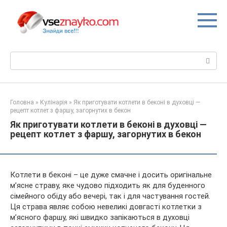
Перейти
до
вмісту
Пошук:
Головна
»
Кулінарія
»
Як приготувати котлети в беконі в духовці —
рецепт котлет з фаршу, загорнутих в бекон
Як приготувати котлети в беконі в духовці —
рецепт котлет з фаршу, загорнутих в бекон
Котлети в беконі – це дуже смачне і досить оригінальне
м’ясне страву, яке чудово підходить як для буденного
сімейного обіду або вечері, так і для частування гостей.
Ця страва являє собою невеликі довгасті котлетки з
м’ясного фаршу, які швидко запікаються в духовці