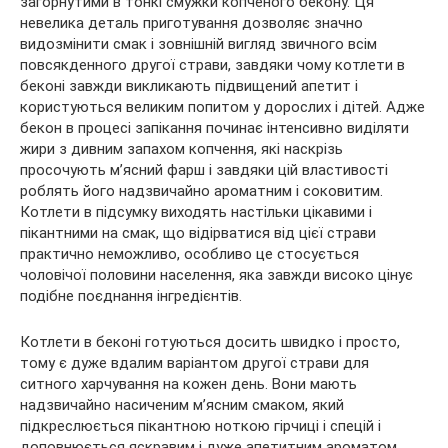
загорнутими в тонкі смужки копченого бекону. Ця
невелика деталь приготування дозволяє значно
видозмінити смак і зовнішній вигляд звичного всім
повсякденного другої страви, завдяки чому котлети в
беконі завжди викликають підвищений апетит і
користуються великим попитом у дорослих і дітей. Адже
бекон в процесі запікання починає інтенсивно виділяти
жири з дивним запахом копчення, які наскрізь
просочують м’ясний фарш і завдяки цій властивості
роблять його надзвичайно ароматним і соковитим.
Котлети в підсумку виходять настільки цікавими і
пікантними на смак, що відірватися від цієї страви
практично неможливо, особливо це стосується
чоловічої половини населення, яка завжди високо цінує
подібне поєднання інгредієнтів.
Котлети в беконі готуються досить швидко і просто,
тому є дуже вдалим варіантом другої страви для
ситного харчування на кожен день. Вони мають
надзвичайно насиченим м’ясним смаком, який
підкреслюється пікантною ноткою гірчиці і спецій і
доповнюється яскравим і дуже апетитним ароматом