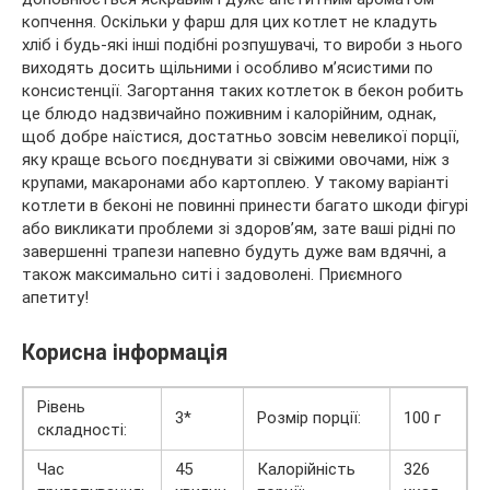
копчення. Оскільки у фарш для цих котлет не кладуть
хліб і будь-які інші подібні розпушувачі, то вироби з нього
виходять досить щільними і особливо м’ясистими по
консистенції. Загортання таких котлеток в бекон робить
це блюдо надзвичайно поживним і калорійним, однак,
щоб добре наїстися, достатньо зовсім невеликої порції,
яку краще всього поєднувати зі свіжими овочами, ніж з
крупами, макаронами або картоплею. У такому варіанті
котлети в беконі не повинні принести багато шкоди фігурі
або викликати проблеми зі здоров’ям, зате ваші рідні по
завершенні трапези напевно будуть дуже вам вдячні, а
також максимально ситі і задоволені. Приємного
апетиту!
Корисна інформація
Рівень
3*
Розмір порції:
100 г
складності:
Час
45
Калорійність
326