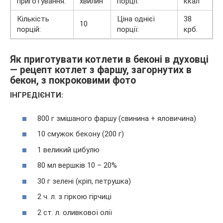
приготування:
хвилин
порції:
ккал
Кількість
Ціна однієї
38
10
порцій:
порції:
крб.
Як приготувати котлети в беконі в духовці
— рецепт котлет з фаршу, загорнутих в
бекон, з покроковими фото
ІНГРЕДІЄНТИ:
800 г змішаного фаршу (свинина + яловичина)
10 смужок бекону (200 г)
1 великий цибулю
80 мл вершків 10 – 20%
30 г зелені (кріп, петрушка)
2 ч. л. з гіркою гірчиці
2 ст. л. оливкової олії