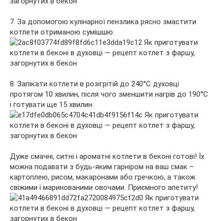
7. За допомогою кулінарної пензлика рясно змастити
котлети отриманою сумішшю.
8. Запікати котлети в розігрітій до 240°С духовці
протягом 10 хвилин, після чого зменшити нагрів до 190°С
і готувати ще 15 хвилин.
Дуже смачні, ситні і ароматні котлети в беконі готові! Їх
можна подавати з будь-яким гарніром на ваш смак –
картоплею, рисом, макаронами або гречкою, а також
свіжими і маринованими овочами. Приємного апетиту!