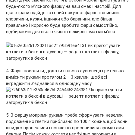
Рада! Дуже смачні котлети в беконі можна приготувати з
будь-якого м’ясного фаршу на ваш смак і настрій. Для
цієї страви підійде готовий покупної фарш зі свинини,
яловичини, курки, індички або баранини, але більш
правильно і корисно буде зробити фарш самостійно,
відбираючи для нього якісні і нежирні шматки м’яса.
4. Фарш посолити, додати в нього сухі спеції і ретельно
вимісити руками протягом 2 – 3 хвилин, щоб всі
інгредієнти з’єдналися в однорідну масу.
5. З фаршу мокрими руками треба сформувати невеликі
подовжені котлетки приблизно по 100 г кожна, щоб вони
швидко пропеклися і повністю просочилися ароматами
бекону. Потім кожну котлету необхідно загорнути в