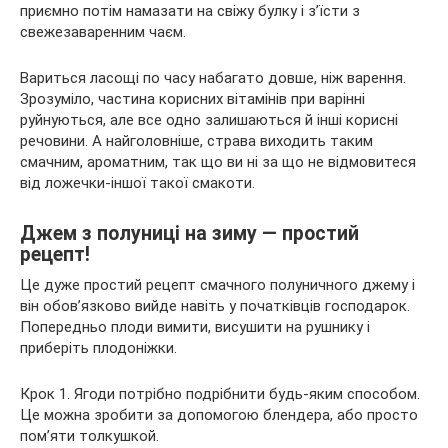
приємно потім намазати на свіжу булку і з’їсти з
свежезаваренним чаєм.
Вариться ласощі по часу набагато довше, ніж варення.
Зрозуміло, частина корисних вітамінів при варінні
руйнуються, але все одно залишаються й інші корисні
речовини. А найголовніше, страва виходить таким
смачним, ароматним, так що ви ні за що не відмовитеся
від ложечки-іншої такої смакоти.
Джем з полуниці на зиму — простий
рецепт!
Це дуже простий рецепт смачного полуничного джему і
він обов’язково вийде навіть у початківців господарок.
Попередньо плоди вимити, висушити на рушнику і
приберіть плодоніжки.
Крок 1. Ягоди потрібно подрібнити будь-яким способом.
Це можна зробити за допомогою блендера, або просто
пом’яти толкушкой.