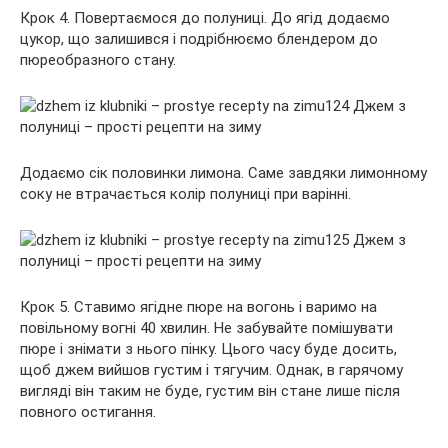
Крок 4. Повертаємося до полуниці. До ягід додаємо
цукор, що залишився і подрібнюємо блендером до
пюреобразного стану.
Додаємо сік половинки лимона. Саме завдяки лимонному
соку не втрачається колір полуниці при варінні.
Крок 5. Ставимо ягідне пюре на вогонь і варимо на
повільному вогні 40 хвилин. Не забувайте помішувати
пюре і знімати з нього пінку. Цього часу буде досить,
щоб джем вийшов густим і тягучим. Однак, в гарячому
вигляді він таким не буде, густим він стане лише після
повного остигання.