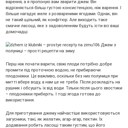
варення, а я пропоную вам зварити джем. Він
відрізняється більш густою консистенцією, ніж варення. І
більше
нагадує желе з розвареними ягодами. Однак, він
не такий щільний, як конфітюр. Але виходить таке
смачне ласощі, яке з задоволенням будуть їсти всі ваші
домочадці.
Перш ніж почати варити, свіжі плоди потрібно добре
промити під проточною водою, не прибираючи
плодоніжки. Це важливо, оскільки без них полуниця при
митті вбере воду, а нам це не треба. Після розкладіть на
рушник і обсушіть їх від води. Тільки після цього хвостики
– плодоніжки приберіть. І тоді ягода готова до
використання.
Для приготування джему найчастіше використовуються
загусники, такі, як желатин, агар-агар, пектин. Їх
додавання робить ласощі таким густим, що його