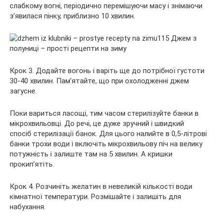
слабкому вогні, періодично перемішуючи масу і знімаючи
з’явилася пінку, приблизно 10 хвилин.
Крок 3. Додайте вогонь і варіть ще до потрібної густоти
30-40 хвилин. Пам’ятайте, що при охолодженні джем
загусне.
Поки вариться ласощі, тим часом стерилізуйте банки в
мікрохвильовці. До речі, це дуже зручний і швидкий
спосіб стерилізації банок. Для цього налийте в 0,5-літрові
банки трохи води і включіть мікрохвильову піч на велику
потужність і залиште там на 5 хвилин. А кришки
прокип’ятіть.
Крок 4. Розчиніть желатин в невеликій кількості води
кімнатної температури. Розмішайте і залишіть для
набухання.