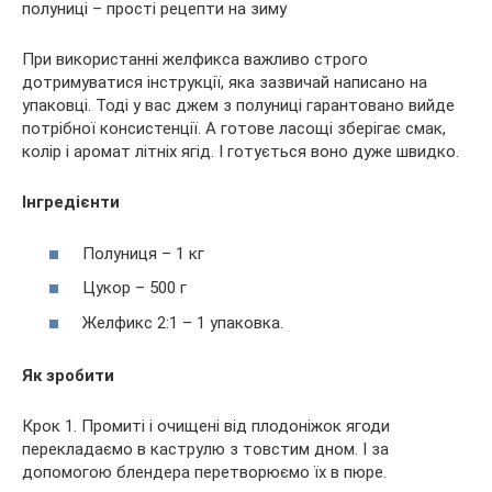
При використанні желфикса важливо строго
дотримуватися інструкції, яка зазвичай написано на
упаковці. Тоді у вас джем з полуниці гарантовано вийде
потрібної консистенції. А готове ласощі зберігає смак,
колір і аромат літніх ягід. І готується воно дуже швидко.
Інгредієнти
Полуниця – 1 кг
Цукор – 500 г
Желфикс 2:1 – 1 упаковка.
Як зробити
Крок 1. Промиті і очищені від плодоніжок ягоди
перекладаємо в каструлю з товстим дном. І за
допомогою блендера перетворюємо їх в пюре.