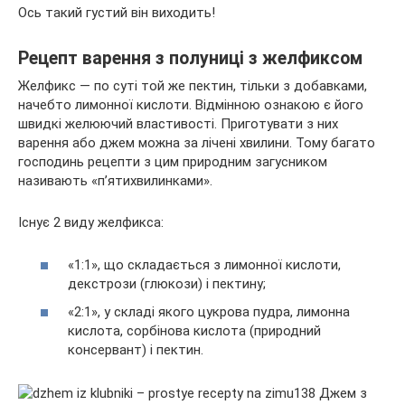
Ось такий густий він виходить!
Рецепт варення з полуниці з желфиксом
Желфикс — по суті той же пектин, тільки з добавками,
начебто лимонної кислоти. Відмінною ознакою є його
швидкі желюючий властивості. Приготувати з них
варення або джем можна за лічені хвилини. Тому багато
господинь рецепти з цим природним загусником
називають «п’ятихвилинками».
Існує 2 виду желфикса:
«1:1», що складається з лимонної кислоти,
декстрози (глюкози) і пектину;
«2:1», у складі якого цукрова пудра, лимонна
кислота, сорбінова кислота (природний
консервант) і пектин.