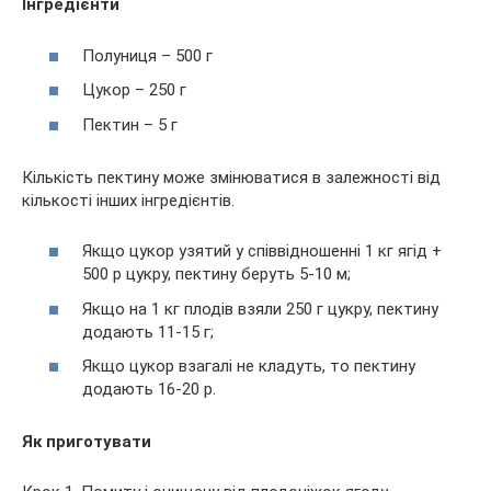
Інгредієнти
Полуниця – 500 г
Цукор – 250 г
Пектин – 5 г
Кількість пектину може змінюватися в залежності від
кількості інших інгредієнтів.
Якщо цукор узятий у співвідношенні 1 кг ягід +
500 р цукру, пектину беруть 5-10 м;
Якщо на 1 кг плодів взяли 250 г цукру, пектину
додають 11-15 г;
Якщо цукор взагалі не кладуть, то пектину
додають 16-20 р.
Як приготувати