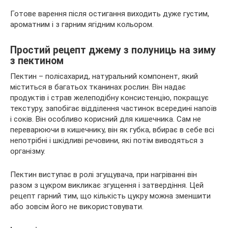
Готове варення після остигання виходить дуже густим,
ароматним і з гарним ягідним кольором.
Простий рецепт джему з полуниць на зиму
з пектином
Пектин – полісахарид, натуральний компонент, який
міститься в багатьох тканинах рослин. Він надає
продуктів і страв желеподібну консистенцію, покращує
текстуру, запобігає відділення частинок всередині напоїв
і соків. Він особливо корисний для кишечника. Сам не
переварюючи в кишечнику, він як губка, вбирає в себе всі
непотрібні і шкідливі речовини, які потім виводяться з
організму.
Пектин виступає в ролі згущувача, при нагріванні він
разом з цукром викликає згущення і затвердіння. Цей
рецепт гарний тим, що кількість цукру можна зменшити
або зовсім його не використовувати.