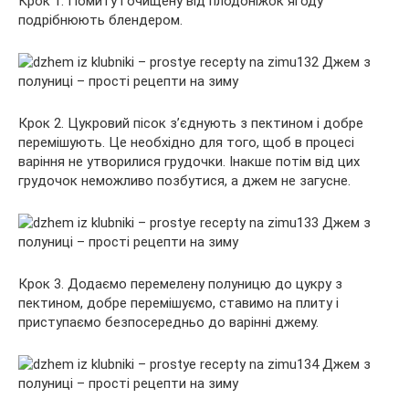
Крок 1. Помиту і очищену від плодоніжок ягоду
подрібнюють блендером.
Крок 2. Цукровий пісок з’єднують з пектином і добре
перемішують. Це необхідно для того, щоб в процесі
варіння не утворилися грудочки. Інакше потім від цих
грудочок неможливо позбутися, а джем не загусне.
Крок 3. Додаємо перемелену полуницю до цукру з
пектином, добре перемішуємо, ставимо на плиту і
приступаємо безпосередньо до варінні джему.