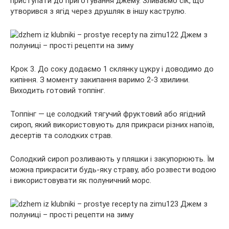
приступати до приготування джему. Зливаємо сік, що
утворився з ягід через друшляк в іншу каструлю.
Крок 3. До соку додаємо 1 склянку цукру і доводимо до
кипіння. З моменту закипання варимо 2-3 хвилини.
Виходить готовий топпінг.
Топпінг — це солодкий тягучий фруктовий або ягідний
сироп, який використовують для прикраси різних напоїв,
десертів та солодких страв.
Солодкий сироп розливають у пляшки і закупорюють. Їм
можна прикрасити будь-яку страву, або розвести водою
і використовувати як полуничний морс.