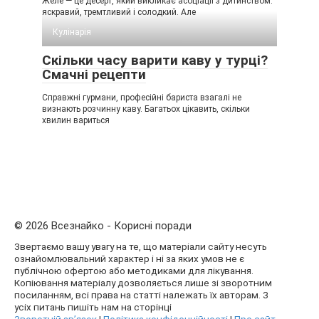
Желе — це десерт, який викликає асоціації з дитинством:
яскравий, тремтливий і солодкий. Але
Кулінарія
Скільки часу варити каву у турці?
Смачні рецепти
Справжні гурмани, професійні бариста взагалі не
визнають розчинну каву. Багатьох цікавить, скільки
хвилин вариться
© 2026 Всезнайко - Корисні поради
Звертаємо вашу увагу на те, що матеріали сайту несуть
ознайомлювальний характер і ні за яких умов не є
публічною офертою або методиками для лікування.
Копіювання матеріалу дозволяється лише зі зворотним
посиланням, всі права на статті належать їх авторам. З
усіх питань пишіть нам на сторінці
Зворотній зв’язок
|
Політика конфіденційності
|
Про сайт