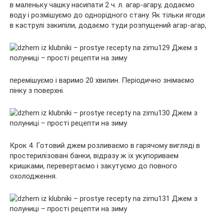
в маленьку чашку насипати 2 ч. л. агар-агару, додаємо
воду і розмішуємо до однорідного стану. Як тільки ягоди
в каструлі закипіли, додаємо туди розпущений агар-агар,
перемішуємо і варимо 20 хвилин. Періодично знімаємо
пінку з поверхні.
Крок 4. Готовий джем розливаємо в гарячому вигляді в
простерилізовані банки, відразу ж їх укупориваем
кришками, перевертаємо і закутуємо до повного
охолодження.