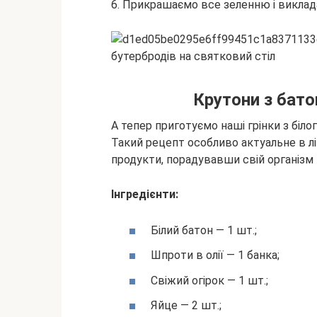
6. Прикрашаємо все зеленню і виклада
Крутони з бато
А тепер приготуємо наші грінки з біл
Такий рецепт особливо актуальне в літ
продукти, порадувавши свій організм 
Інгредієнти:
Білий батон — 1 шт.;
Шпроти в олії — 1 банка;
Свіжий огірок — 1 шт.;
Яйце — 2 шт.;