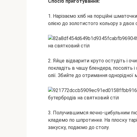
Спосіб приготування:
1. Нарізаємо хліб на порційні шматоч
олією до золотистого кольору з двох с
2. Яйце відварити круто остудіть і оч
покладіть в чашу блендера, посоліть і
олії. Збийте до отримання однорідної 
3. Получившимся яєчно-цибульним пюр
кладемо по шпротинке. На плоску тарі
закуску, подаємо до столу.