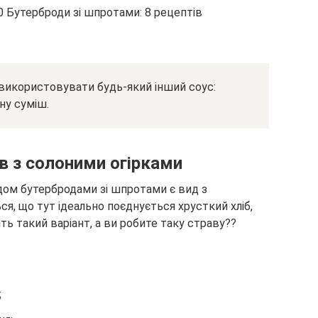
а використовувати будь-який інший соус:
ну суміш.
в з солоними огірками
дом бутербродами зі шпротами є вид з
ся, що тут ідеально поєднується хрусткий хліб,
ить такий варіант, а ви робите таку страву??
;