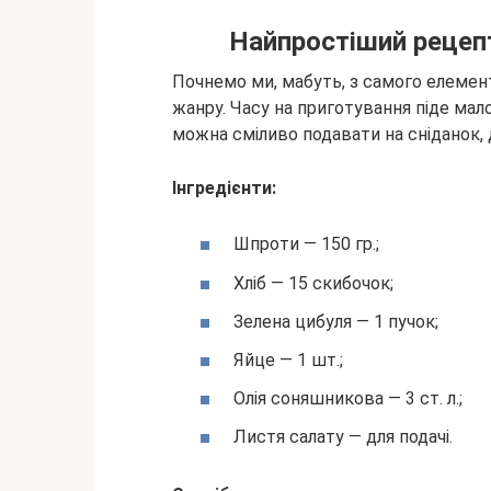
Найпростіший рецеп
Почнемо ми, мабуть, з самого елемент
жанру. Часу на приготування піде мало
можна сміливо подавати на сніданок, 
Інгредієнти:
Шпроти — 150 гр.;
Хліб — 15 скибочок;
Зелена цибуля — 1 пучок;
Яйце — 1 шт.;
Олія соняшникова — 3 ст. л.;
Листя салату — для подачі.