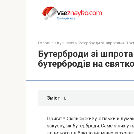
Перейти
до
вмісту
Головна
»
Кулінарія
»
Бутерброди зі шпротами: 8 ре
Бутерброди зі шпрота
бутербродів на святко
Зміст
Привіт!! Скільки живу, стільки й дума
закуску, як бутерброди. Саме з них у 
до всього це блюдо відмінно підходи