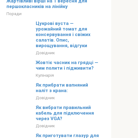
Жартівливі вірші на 1 вересня для
першокласників на лінійку
Поради
Цукрові вуста —
урожайний томат для
консервування і свіжих
салатів. Опис,
вирощування, відгуки
Довідник
Жовтіє часник на грядці —
чим полити і підживити?
Кулінарія
Як прибрати вапняний
наліт з крана:
Довідник
Як вибрати правильний
кабель для підключення
через VGA?
Довідник
Як приготувати глазур для