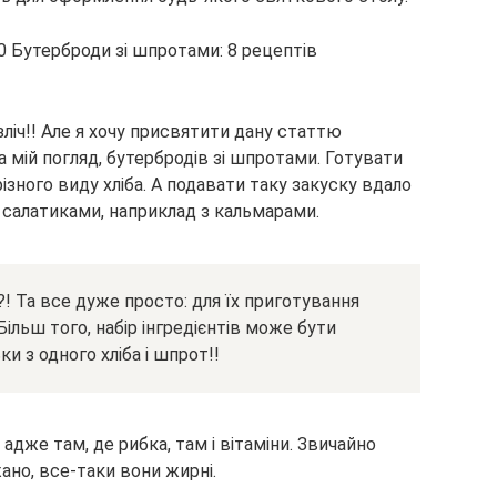
зліч!! Але я хочу присвятити дану статтю
а мій погляд, бутербродів зі шпротами. Готувати
 різного виду хліба. А подавати таку закуску вдало
 салатиками, наприклад з кальмарами.
! Та все дуже просто: для їх приготування
ільш того, набір інгредієнтів може бути
и з одного хліба і шпрот!!
адже там, де рибка, там і вітаміни. Звичайно
жано, все-таки вони жирні.