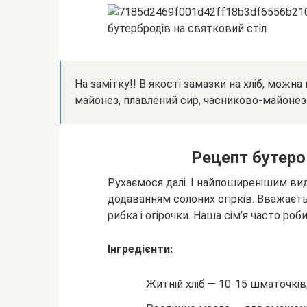
На замітку!! В якості замазки на хліб, можн
майонез, плавлений сир, часниково-майонез
Рецепт бутеро
Рухаємося далі. І найпоширенішим ви
додаванням солоних огірків. Вважаєть
рибка і огірочки. Наша сім’я часто роб
Інгредієнти:
Житній хліб — 10-15 шматочків