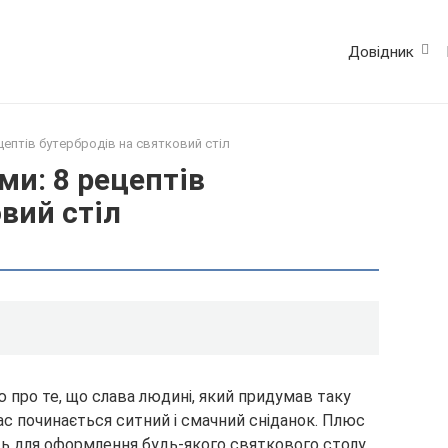
Довідник
цептів бутербродів на святковий стіл
ми: 8 рецептів
вий стіл
ю про те, що слава людині, який придумав таку
нас починається ситний і смачний сніданок. Плюс
ть для оформлення будь-якого святкового столу.