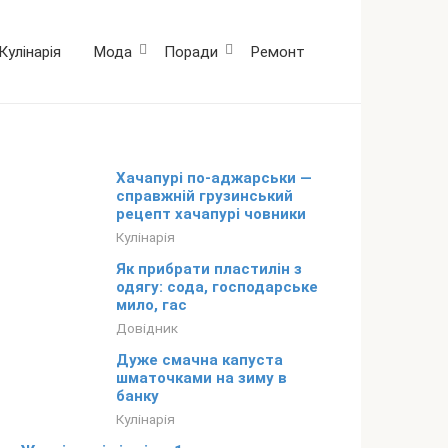
Кулінарія
Мода
Поради
Ремонт
Хачапурі по-аджарськи —
справжній грузинський
рецепт хачапурі човники
Кулінарія
Як прибрати пластилін з
одягу: сода, господарське
мило, гас
Довідник
Дуже смачна капуста
шматочками на зиму в
банку
Кулінарія