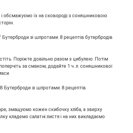
ки і обсмажуємо їх на сковороді з соняшниковою
торін.
истіть. Поріжте довільно разом з цибулею. Потім
 поперчіть за смаком, додайте 1 ч. л. соняшникової
маси.
е, змащуємо кожен скибочку хліба, а зверху
лку кладемо салатні листя і на них викладаємо