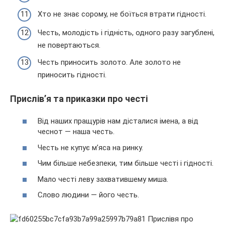
Хто не знає сорому, не боїться втрати гідності.
Честь, молодість і гідність, одного разу загублені,
не повертаються.
Честь приносить золото. Але золото не
приносить гідності.
Прислів’я та приказки про честі
Від наших пращурів нам дісталися імена, а від
чеснот — наша честь.
Честь не купує м’яса на ринку.
Чим більше небезпеки, тим більше честі і гідності.
Мало честі леву захватившему миша.
Слово людини — його честь.