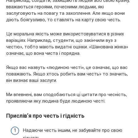
Наприклад, солдати, захищають людей або свою країну,
вважаються героями, почесними людьми, які
заслуговують на повагу та захоплення. Але якщо вони
діють боягузливо, то ставлять на карту свою честь.
Це моральна якість може використовуватися в різних
варіаціях. Наприклад, студенти, що закінчили вуз з
честю», тобто мають видатні оцінки. «Шанована жінка»
означає, що вона чиста і порядна.
Якщо вас назвуть «людиною честі», це означає, що вас
поважають. Якщо хтось робить вам честь» то значить,
він визнає ваші заслуги.
Ми впевнені, вам сподобаються ці цитати про чесність,
проявляючи яку людина буде людиною честі.
Прислів’я про честь і гідність
Надаючи честь іншим, не забувайте про свою
гідність.