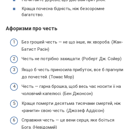
Краща почесна бідність, ніж безсоромне
багатство.
Афоризми про честь
Без грошей честь — не що інше, як хвороба. (Жан-
Батист Расін)
Честь не потрібно захищати. (Роберт Дж. Сойер)
Якщо б честь приносила прибуток, все б прагнули
до почестей. (Томас Мор)
Честь — гарна брошка, щоб весь час носити її на
чоловічий капелюсі. (Бен Джонсон)
Краще померти десятьма тисячами смертей, ніж
«ранити» свою честь. (Джозеф Аддісон)
Справжня честь — це вени серця, яке боїться
Бога. (Невідомий)