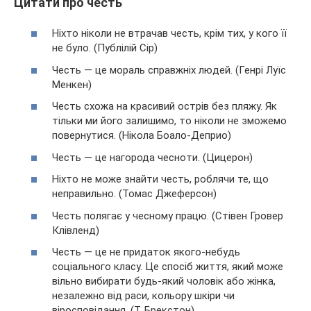
Цитати про честь
Ніхто ніколи не втрачав честь, крім тих, у кого її
не було. (Публілій Сір)
Честь — це мораль справжніх людей. (Генрі Луїс
Менкен)
Честь схожа на красивий острів без пляжу. Як
тільки ми його залишимо, то ніколи не зможемо
повернутися. (Нікола Боало-Деприо)
Честь — це нагорода чесноти. (Цицерон)
Ніхто не може знайти честь, роблячи те, що
неправильно. (Томас Джеферсон)
Честь полягає у чесному працю. (Стівен Гровер
Клівленд)
Честь — це не придаток якого-небудь
соціального класу. Це спосіб життя, який може
вільно вибирати будь-який чоловік або жінка,
незалежно від раси, кольору шкіри чи
віросповідання. (Т. Брекстон)