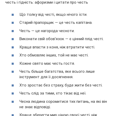
Що толку від честі, якщо нічого їсти.
Старий прапорщик — це честь капітана.
Честь — це нагорода чесноти.
Виконати свій обов’язок — є цінний плід честі.
Краще впасти з коня, ніж втратити честі.
Хто обмовляє інших, той не має честі.
Кожне свято має честь гостя.
Честь більше багатства, яке всього лише
інструмент для її досягнення.
Хто зростає без страху, буде жити без честі.
Честь слід за тими, хто тікає від неї.
Чесна людина соромитися тих питань, на які він
не знає відповіді.
Краще зберегти мир ціною своєї честі, ніж