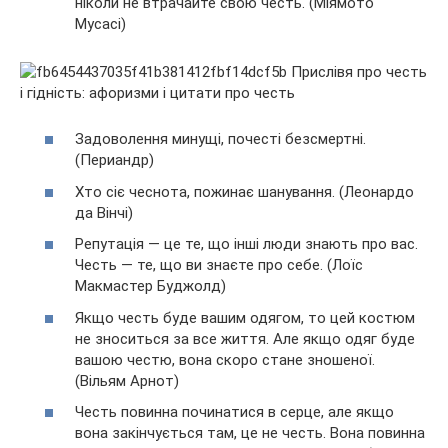
ніколи не втрачайте свою честь. (Міямото
Мусасі)
Задоволення минущі, почесті безсмертні.
(Периандр)
Хто сіє чеснота, пожинає шанування. (Леонардо
да Вінчі)
Репутація — це те, що інші люди знають про вас.
Честь — те, що ви знаєте про себе. (Лоїс
Макмастер Буджолд)
Якщо честь буде вашим одягом, то цей костюм
не зноситься за все життя. Але якщо одяг буде
вашою честю, вона скоро стане зношеної.
(Вільям Арнот)
Честь повинна починатися в серце, але якщо
вона закінчується там, це не честь. Вона повинна