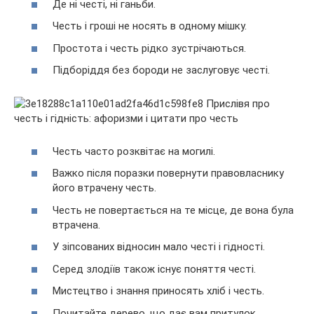
Де ні честі, ні ганьби.
Честь і гроші не носять в одному мішку.
Простота і честь рідко зустрічаються.
Підборіддя без бороди не заслуговує честі.
Честь часто розквітає на могилі.
Важко після поразки повернути правовласнику
його втрачену честь.
Честь не повертається на те місце, де вона була
втрачена.
У зіпсованих відносин мало честі і гідності.
Серед злодіїв також існує поняття честі.
Мистецтво і знання приносять хліб і честь.
Почитайте дерево, що дає вам притулок.