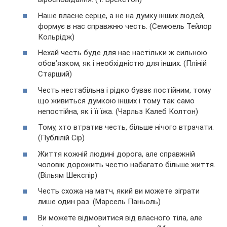
Наше власне серце, а не на думку інших людей,
формує в нас справжню честь. (Семюель Тейлор
Кольрідж)
Нехай честь буде для нас настільки ж сильною
обов’язком, як і необхідністю для інших. (Пліній
Старший)
Честь нестабільна і рідко буває постійним, тому
що живиться думкою інших і тому так само
непостійна, як і її їжа. (Чарльз Калеб Колтон)
Тому, хто втратив честь, більше нічого втрачати.
(Публілій Сір)
Життя кожній людині дорога, але справжній
чоловік дорожить честю набагато більше життя.
(Вільям Шекспір)
Честь схожа на матч, який ви можете зіграти
лише один раз. (Марсель Паньоль)
Ви можете відмовитися від власного тіла, але