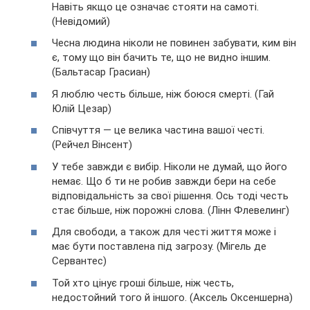
Навіть якщо це означає стояти на самоті.
(Невідомий)
Чесна людина ніколи не повинен забувати, ким він
є, тому що він бачить те, що не видно іншим.
(Бальтасар Грасиан)
Я люблю честь більше, ніж боюся смерті. (Гай
Юлій Цезар)
Співчуття — це велика частина вашої честі.
(Рейчел Вінсент)
У тебе завжди є вибір. Ніколи не думай, що його
немає. Що б ти не робив завжди бери на себе
відповідальність за свої рішення. Ось тоді честь
стає більше, ніж порожні слова. (Лінн Флевелинг)
Для свободи, а також для честі життя може і
має бути поставлена під загрозу. (Мігель де
Сервантес)
Той хто цінує гроші більше, ніж честь,
недостойний того й іншого. (Аксель Оксеншерна)