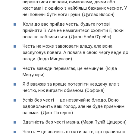
виражатися словами, символами, діями або
жестами і є однією з найбільш бажаних чеснот. У
неї повинні бути ноги і руки. (Дуглас Вілсон)
Коли до вас прийде честь, будьте готові
прийняти її. Але не намагайтеся схопити її, поки
вона не наблизиться. (Джон Бойл О’рейлі)
Честь не може завоювати владу, але вона
заслуговує поваги. А повага в свою чергу веде до
влади. (Ісіда Мицунари)
Честь завжди перемагає, це неминуче. (Ісіда
Мицунари)
Я б вважав за краще потерпіти невдачу, але з
честю, ніж виграти обманом. (Софокл)
Успіх без честі — це незвичайне блюдо. Воно
задовольнить ваш голод, але не буде приємним
на смак. (Джо Патерно)
Здатність без честі марна. (Марк Тулій Цицерон)
Честь — це значить стояти за те, що правильно.