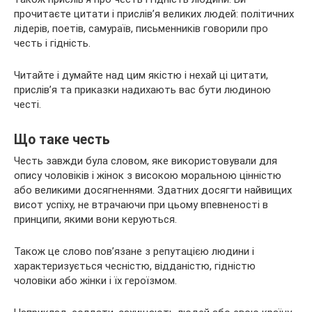
прочитаєте цитати і прислів’я великих людей: політичних
лідерів, поетів, самураїв, письменників говорили про
честь і гідність.
Читайте і думайте над цим якістю і нехай ці
цитати,
прислів’я та приказки надихають вас бути людиною
честі.
Що таке честь
Честь завжди була словом, яке використовували для
опису чоловіків і жінок з високою моральною цінністю
або великими досягненнями. Здатних досягти найвищих
висот успіху, не втрачаючи при цьому впевненості в
принципи, якими вони керуються.
Також це слово пов’язане з репутацією людини і
характеризується чесністю, відданістю, гідністю
чоловіки або жінки і їх героїзмом.