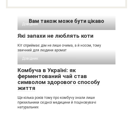
Вам також може бути цікаво
Довідник
Які запахи не люблять коти
Кіт сприймає дім не лише очима, а й носом, тому
звичний для людини аромат
Довідник
Комбуча в Україні: як
ферментований чай став
символом здорового способу
життя
Ще кілька років тому про комбучу знали лише
прихильники східної медицини й поціновувачі
натуральних