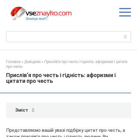
Перейти
до
вмісту
Пошук:
Головна
»
Довідник
»
Прислів’я про честь і гідність: афоризми і цитати
про честь
Прислів’я про честь і гідність: афоризми і
цитати про честь
Зміст
Представляємо вашій увазі підбірку цитат про честь, а
також прислів’я про честь і гідність людини. Ви