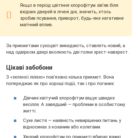
Якщо в період цвітіння хлорофітум зів’яв біля
вхідних дверей в лічені дні, значить, хтось
зробив псування, приворот, будь-яке негативне
магічний вплив.
За прикметами сухоцвіт викидають, ставлять новий, а
над одвірком двері вколюють дві голки хрест-навхрест.
Цікаві забобони
З «зеленої лілією» пов’язано кілька прикмет. Вона
попереджає як про хороші події, так і про поганих:
Дівчині квітучий хлорофітум віщує швидке
весілля. А завядший — проблеми в особистому
житті.
Сухе листя — наявність невирішених питань у
відносинах з коханим або колегами.
Хворий хлорофітум по прикметі вбирає важкі