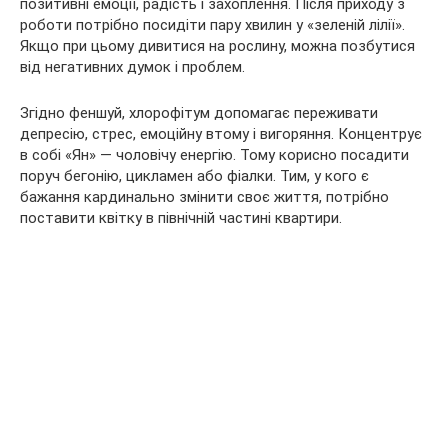
позитивні емоції, радість і захоплення. Після приходу з
роботи потрібно посидіти пару хвилин у «зеленій лілії».
Якщо при цьому дивитися на рослину, можна позбутися
від негативних думок і проблем.
Згідно феншуй, хлорофітум допомагає переживати
депресію, стрес, емоційну втому і вигоряння. Концентрує
в собі «Ян» — чоловічу енергію. Тому корисно посадити
поруч бегонію, цикламен або фіалки. Тим, у кого є
бажання кардинально змінити своє життя, потрібно
поставити квітку в північній частині квартири.