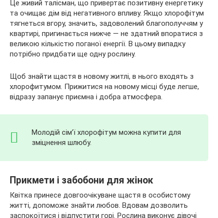
Це живий талісман, що привертає позитивну енергетику
та очищає дім від негативного впливу. Якщо хлорофітум
тягнеться вгору, значить, задоволений благополуччям у
квартирі, пригинається нижче — не здатний впоратися з
великою кількістю поганої енергії. В цьому випадку
потрібно придбати ще одну рослину.
Щоб знайти щастя в новому житлі, в нього входять з
хлорофитумом. Прижитися на новому місці буде легше,
відразу запанує приємна і добра атмосфера.
Молодій сім’ї хлорофітум можна купити для
зміцнення шлюбу.
Прикмети і забобони для жінок
Квітка принесе довгоочікуване щастя в особистому
житті, допоможе знайти любов. Вдовам дозволить
заспокоїтися і відпустити горі. Рослина виконує дівочі