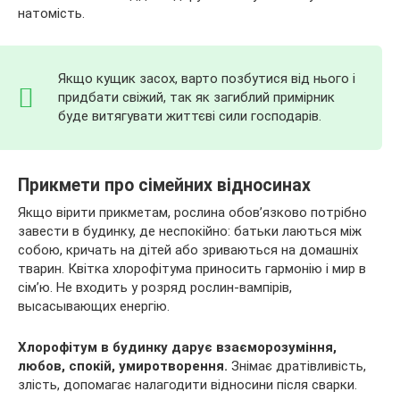
натомість.
Якщо кущик засох, варто позбутися від нього і
придбати свіжий, так як загиблий примірник
буде витягувати життєві сили господарів.
Прикмети про сімейних відносинах
Якщо вірити прикметам, рослина обов’язково потрібно
завести в будинку, де неспокійно: батьки лаються між
собою, кричать на дітей або зриваються на домашніх
тварин. Квітка хлорофітума приносить гармонію і мир в
сім’ю. Не входить у розряд рослин-вампірів,
высасывающих енергію.
Хлорофітум в будинку дарує взаєморозуміння,
любов, спокій, умиротворення.
Знімає дратівливість,
злість, допомагає налагодити відносини після сварки.