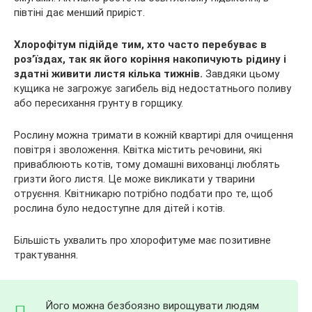
півтіні дає менший приріст.
Хлорофітум підійде тим, хто часто перебуває в
роз’їздах, так як його коріння накопичують рідину і
здатні живити листя кілька тижнів.
Завдяки цьому
кущика не загрожує загибель від недостатнього поливу
або пересихання грунту в горщику.
Рослину можна тримати в кожній квартирі для очищення
повітря і зволоження. Квітка містить речовини, які
приваблюють котів, тому домашні вихованці люблять
гризти його листя. Це може викликати у тварини
отруєння. Квітникарю потрібно подбати про те, щоб
рослина було недоступне для дітей і котів.
Більшість ухвалить про хлорофитуме має позитивне
трактування.
Його можна безбоязно вирощувати людям