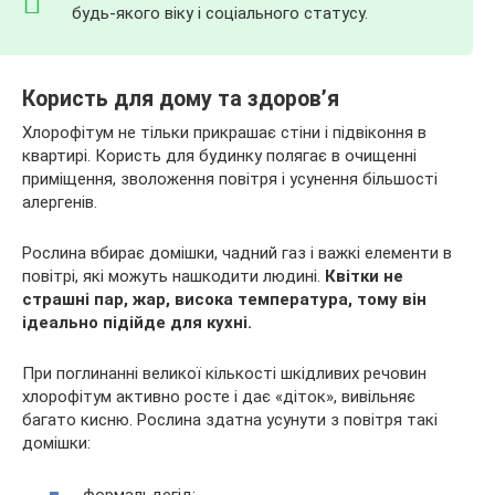
будь-якого віку і соціального статусу.
Користь для дому та здоров’я
Хлорофітум не тільки прикрашає стіни і підвіконня в
квартирі. Користь для будинку полягає в очищенні
приміщення, зволоження повітря і усунення більшості
алергенів.
Рослина вбирає домішки, чадний газ і важкі елементи в
повітрі, які можуть нашкодити людині.
Квітки не
страшні пар, жар, висока температура, тому він
ідеально підійде для кухні.
При поглинанні великої кількості шкідливих речовин
хлорофітум активно росте і дає «діток», вивільняє
багато кисню. Рослина здатна усунути з повітря такі
домішки:
формальдегід;