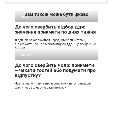
Вам також може бути цікаво
Прикмети
До чого свербить підборіддя:
значення прикмети по днях тижня
Люди, які захоплюються народними прикметами,
відзначають, якщо свербить підборіддя – це предвісник
змін на
Прикмети
До чого свербить чоло: прикмети
– чекати гостей або подумати про
відпустку?
Навіть реалісти, які звикли спиратися на суто наукові
факти, час від часу заради інтересу