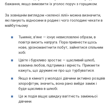
бажання, якщо вимовити їх уголос поруч з горщиком.
За зовнішнім виглядом «зеленої лілії» можна визначити,
які панують відносини в родині і чого господині чекати в
майбутньому:
Тьмяніє, в’яне — існує невисловлені образи, в
повітрі висить напруга. Пора привнести щось
нове, урізноманітнити побут, зайнятися спільним
хобі.
Цвіте і бурхливо зростає — щасливий шлюб,
взаємна любов, підтримка і вірність. Прикмети
кажуть, що дружині не про що турбуватися.
Якщо в кімнаті у молодої дівчини активно розцвів
хлорофітум, значить, вона рано вийде заміж і
буде щаслива в шлюбі.
Це ж подія віщує швидку вагітність заміжньої
дівчини.