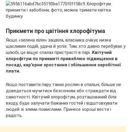
Прикмети про цвітіння хлорофітума
Якщо «зелена лілія» зацвіла, власника очікує низка
щасливих подій, удача й успіх. Тим, хто давно перебуває у
шлюбі, це віщує спалах пристрасті в парі.
Квітучий
хлорофітум по прикметі приваблює підвищення в
посаді, кар’єрне зростання і збільшення заробітної
плати.
Якщо поставити пару таких рослин в спальні, більше не
доведеться мучитися безсонням або страждати від
самотності. Квітучий хлорофітум, розташований біля
входу, буде залучати бажаних гостей і відштовхувати
людей зі злими помислами. Принесе хороші вести і
радість.