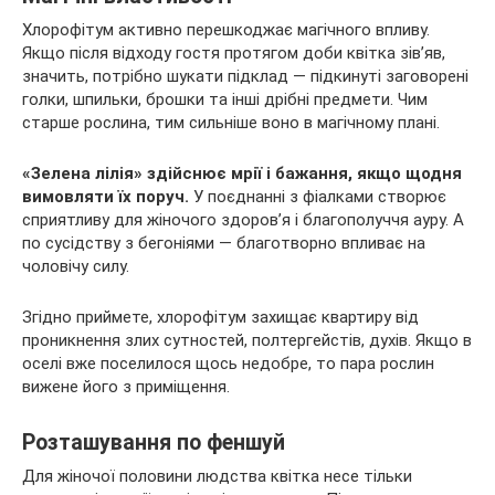
Хлорофітум активно перешкоджає магічного впливу.
Якщо після відходу гостя протягом доби квітка зів’яв,
значить, потрібно шукати підклад — підкинуті заговорені
голки, шпильки, брошки та інші дрібні предмети. Чим
старше рослина, тим сильніше воно в магічному плані.
«Зелена лілія» здійснює мрії і бажання, якщо щодня
вимовляти їх поруч.
У поєднанні з фіалками створює
сприятливу для жіночого здоров’я і благополуччя ауру. А
по сусідству з бегоніями — благотворно впливає на
чоловічу силу.
Згідно приймете, хлорофітум захищає квартиру від
проникнення злих сутностей, полтергейстів, духів. Якщо в
оселі вже поселилося щось недобре, то пара рослин
вижене його з приміщення.
Розташування по феншуй
Для жіночої половини людства квітка несе тільки