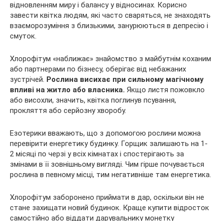
відновленням миру і балансу у відносинах. Корисно
завести квітка людям, які часто сваряться, не знаходять
взаєморозуміння з близькими, занурюються в депресію і
смуток.
Хлорофітум «наближає» знайомство з майбутнім коханим
або партнерами по бізнесу, оберігає від небажаних
зустрічей.
Рослина висихає при сильному магічному
впливі на житло або власника.
Якщо листя пожовкло
або висохли, значить, квітка поглинув псування,
прокляття або серйозну хворобу.
Езотерики вважають, що з допомогою рослини можна
перевірити енергетику будинку. Горщик залишають на 1-
2 місяці по черзі у всіх кімнатах і спостерігають за
змінами в її зовнішньому вигляді. Чим гірше почувається
рослина в певному місці, тим негативніше там енергетика.
Хлорофітум заборонено приймати в дар, оскільки він не
стане захищати новий будинок. Краще купити відросток
самостійно або віддати дарувальнику монетку