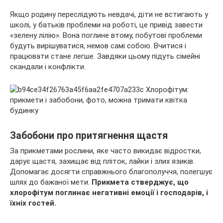
Якщо родину переслідують невдачі, діти не встигають у
школі, у батьків проблеми на роботі, це привід завести
«зелену лілію». Вона поглине втому, побутові проблеми
будуть вирішуватися, немов самі собою. Вчитися і
працювати стане легше. Завдяки цьому підуть сімейні
скандали і конфлікти.
Забобони про притягнення щастя
За прикметами рослини, яке часто викидає відростки,
дарує щастя, захищає від пліток, лайки і злих язиків.
Допомагає досягти справжнього благополуччя, полегшує
шлях до бажаної мети.
Прикмета стверджує, що
хлорофітум поглинає негативні емоції і господарів, і
їхніх гостей.