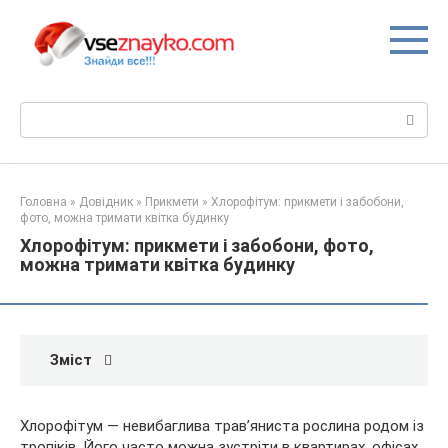
Перейти
до
вмісту
Пошук:
Головна
»
Довідник
»
Прикмети
»
Хлорофітум: прикмети і забобони,
фото, можна тримати квітка будинку
Хлорофітум: прикмети і забобони, фото,
можна тримати квітка будинку
Зміст
Хлорофітум — невибаглива трав’яниста рослина родом із
тропіків. Його часто можна зустріти в квартирах, офісах,