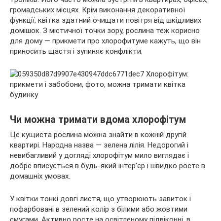
громадських місцях. Крім виконання декоративної
функції, квітка здатний очищати повітря від шкідливих
домішок. З містичної точки зору, рослина теж корисно
для
дому — прикмети про хлорофитуме кажуть, що він
приносить щастя і зупиняє конфлікти.
Чи можна тримати вдома хлорофітум
Це кущиста рослина можна знайти в кожній другій
квартирі. Народна назва — зелена лілія. Недорогий і
невибагливий у догляді хлорофітум мило виглядає і
добре вписується в будь-який інтер’єр і швидко росте в
домашніх умовах.
У квітки тонкі довгі листя, що утворюють завиток і
пофарбовані в зелений колір з білими або жовтими
смугами. Активно росте на освітленому підвіконні, в