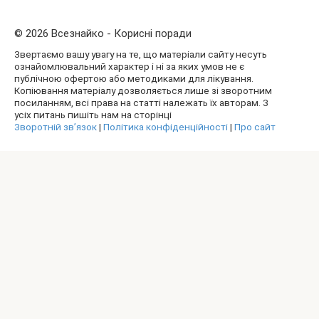
© 2026 Всезнайко - Корисні поради
Звертаємо вашу увагу на те, що матеріали сайту несуть
ознайомлювальний характер і ні за яких умов не є
публічною офертою або методиками для лікування.
Копіювання матеріалу дозволяється лише зі зворотним
посиланням, всі права на статті належать їх авторам. З
усіх питань пишіть нам на сторінці
Зворотній зв’язок
|
Політика конфіденційності
|
Про сайт