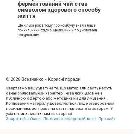
ферментований чай став
символом здорового способу
життя
Ще кілька років тому про комбучу знали лише
прихильники східної медицини й поціновувачі
натуральних
© 2026 Всезнайко - Корисні поради
Звертаємо вашу увагу на те, що матеріали сайту несуть
ознайомлювальний характер і ні за яких умов не є
публічною офертою або методиками для лікування.
Копіювання матеріалу дозволяється лише зі зворотним
посиланням, всі права на статті належать їх авторам. З
усіх питань пишіть нам на сторінці
Зворотній зв’язок
|
Політика конфіденційності
|
Про сайт