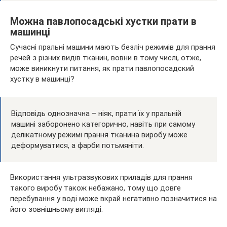
Можна павлопосадські хустки прати в
машинці
Сучасні пральні машини мають безліч режимів для прання
речей з різних видів тканин, вовни в тому числі, отже,
може виникнути питання, як прати павлопосадский
хустку в машинці?
Відповідь однозначна – ніяк, прати їх у пральній
машині заборонено категорично, навіть при самому
делікатному режимі прання тканина виробу може
деформуватися, а фарби потьмяніти.
Використання ультразвукових приладів для прання
такого виробу також небажано, тому що довге
перебування у воді може вкрай негативно позначитися на
його зовнішньому вигляді.