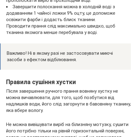
прополоскати виріб в прохолодній воді.
Завершити полоскання можна в холодній воді з
додаванням 1 чайної ложки 9% оцту, це допоможе
освіжити фарби і додасть блиск тканини.
Проводити прання слід максимально швидко, щоб
тканина якомога менше перебувала у воді.
Важливо! Ні в якому разі не застосовувати миючі
засоби з ефектом відбілювання.
Правила сушіння хустки
Після завершення ручного прання вовняну хустку не
можна вичавлювати, для того, щоб позбутися від
надлишків води, його слід загорнути в бавовняну тканину,
яка вбере вологу.
Не можна вивішувати виріб на білизняну мотузку, сушити
його потрібно тільки на рівній горизонтальній поверхні,