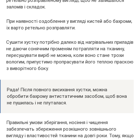
ретельно розправленому вигляді, щоб не залишалося
заломів і складок.
При наявності оздоблення у вигляді кистей або бахроми,
їх варто ретельно розправляти.
Сушити хустку потрібно далеко від нагрівальних приладів
не даючи сонячним променям потрапляти на тканину,
пересушувати виріб не можна, коли воно стане трохи
вологим, припустимо пропрасувати його теплою праскою
з виворітного боку.
Рада! Після повного висихання хустки, можна
обробити бахрому антистатичним засобом, щоб вона
не пушилась і не плуталася.
Правильні умови зберігання, носіння і чищення
забезпечать збереження розкішного зовнішнього
вигляду і властивостей тканини на довгі роки. Тому, якщо