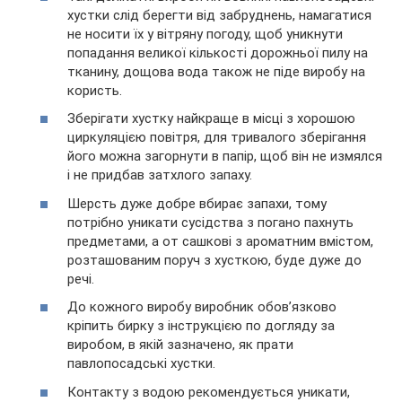
хустки слід берегти від забруднень, намагатися
не носити їх у вітряну погоду, щоб уникнути
попадання великої кількості дорожньої пилу на
тканину, дощова вода також не піде виробу на
користь.
Зберігати хустку найкраще в місці з хорошою
циркуляцією повітря, для тривалого зберігання
його можна загорнути в папір, щоб він не измялся
і не придбав затхлого запаху.
Шерсть дуже добре вбирає запахи, тому
потрібно уникати сусідства з погано пахнуть
предметами, а от сашкові з ароматним вмістом,
розташованим поруч з хусткою, буде дуже до
речі.
До кожного виробу виробник обов’язково
кріпить бирку з інструкцією по догляду за
виробом, в якій зазначено, як прати
павлопосадські хустки.
Контакту з водою рекомендується уникати,