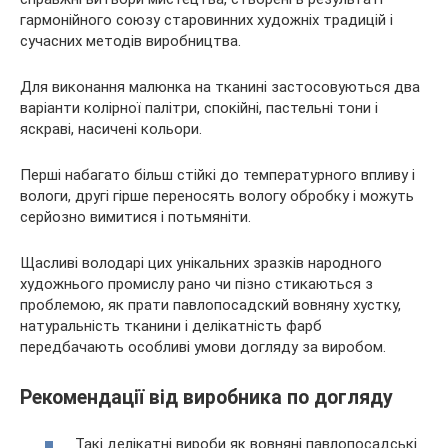
гармонійного союзу старовинних художніх традицій і
сучасних методів виробництва.
Для виконання малюнка на тканині застосовуються два
варіанти колірної палітри,
спокійні, пастельні тони і
яскраві, насичені кольори.
Перші набагато більш стійкі до температурного впливу і
вологи, другі гірше переносять вологу обробку і можуть
серйозно вимитися і потьмяніти.
Щасливі володарі цих унікальних зразків народного
художнього промислу рано чи пізно стикаються з
проблемою, як прати павлопосадский вовняну хустку,
натуральність тканини і делікатність фарб
передбачають особливі умови догляду за виробом.
Рекомендації від виробника по догляду
Такі делікатні вироби як вовняні павлопосадські