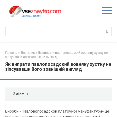
Перейти
до
вмісту
Пошук:
Головна
»
Довідник
»
Як випрати павлопосадский вовняну хустку не
зіпсувавши його зовнішній вигляд
Як випрати павлопосадский вовняну хустку не
зіпсувавши його зовнішній вигляд
Зміст
Вироби «Павловопосадской платочної мануфактури» це
справжні витвори мистецтва, створені в результаті