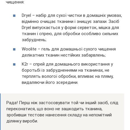
чищення:
Dryel – набір для сухої чистки в домашніх умовах,
відмінно очищає тканини і знищує запахи. Засіб
Dryel випускається у формі серветок, мішка для
тканин і спрею, для обробки особливо сильних
забруднень;
Woolite – гель для домашньої сухого чищення
делікатних тканин нестійких забарвлень;
K2r – спрей для домашнього використання у
боротьбі із забрудненнями на тканинах, не
терплять вологої обробки, впливає на пляму,
видаляючи його зсередини.
Рада! Перш ніж застосовувати той чи інший засіб, слід
переконатися, що воно не зашкодить тканина,
зробивши тестове нанесення складу на непомітний
ділянку вироби.