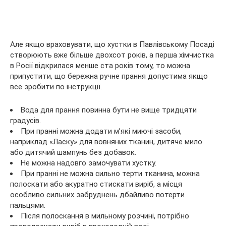
Але якщо враховувати, що хустки в Павлівському Посаді
створюють вже більше двохсот років, а перша хімчистка
в Росії відкрилася менше ста років тому, то можна
припустити, що бережна ручне прання допустима якщо
все зробити по інструкції.
Вода для прання повинна бути не вище тридцяти
градусів.
При пранні можна додати м’які миючі засоби,
наприклад «Ласку» для вовняних тканин, дитяче мило
або дитячий шампунь без добавок.
Не можна надовго замочувати хустку.
При пранні не можна сильно терти тканина, можна
полоскати або акуратно стискати виріб, а місця
особливо сильних забруднень дбайливо потерти
пальцями.
Після полоскання в мильному розчині, потрібно