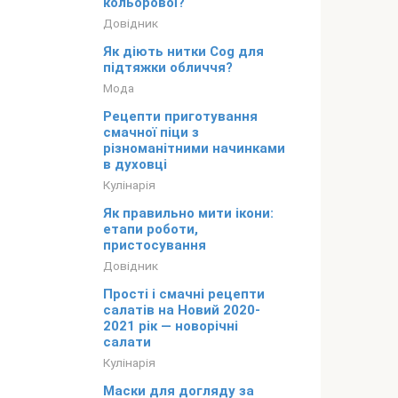
кольорової?
Довідник
Як діють нитки Cog для
підтяжки обличчя?
Мода
Рецепти приготування
смачної піци з
різноманітними начинками
в духовці
Кулінарія
Як правильно мити ікони:
етапи роботи,
пристосування
Довідник
Прості і смачні рецепти
салатів на Новий 2020-
2021 рік — новорічні
салати
Кулінарія
Маски для догляду за