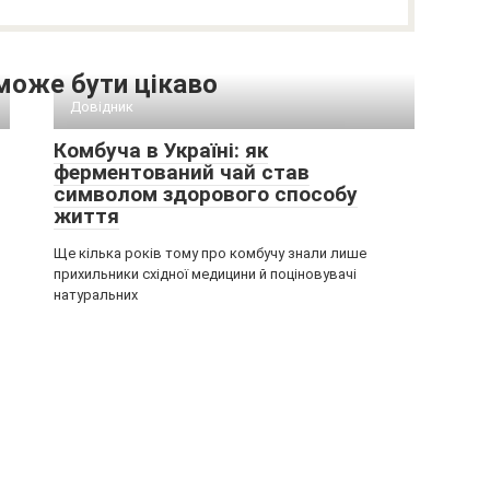
може бути цікаво
Довідник
Комбуча в Україні: як
ферментований чай став
символом здорового способу
життя
Ще кілька років тому про комбучу знали лише
прихильники східної медицини й поціновувачі
натуральних