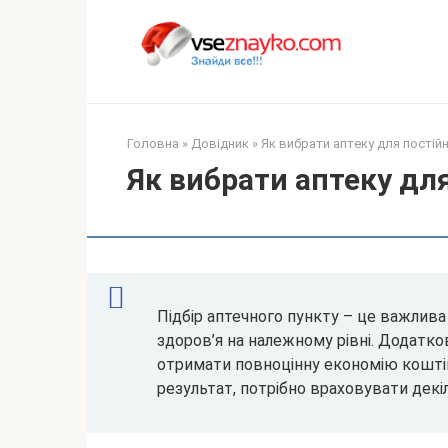
Перейти
до
вмісту
Головна
»
Довідник
»
Як вибрати аптеку для постій
Як вибрати аптеку дл
Підбір аптечного пункту – це важлива
здоров’я на належному рівні. Додатк
отримати повноцінну економію кошті
результат, потрібно враховувати декіл