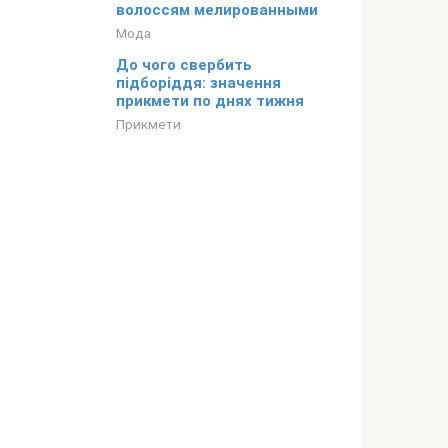
волоссям мелированными
Мода
До чого свербить
підборіддя: значення
прикмети по днях тижня
Прикмети