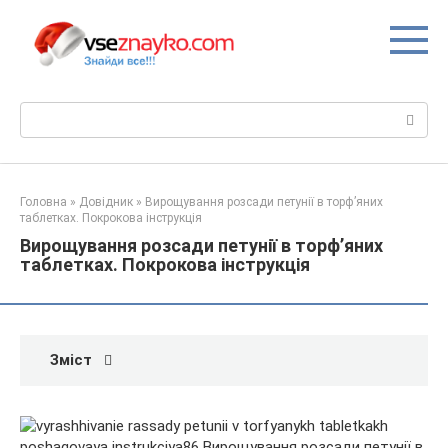
Перейти
до
вмісту
Пошук:
Головна
»
Довідник
»
Вирощування розсади петунії в торф’яних
таблетках. Покрокова інструкція
Вирощування розсади петунії в торф’яних
таблетках. Покрокова інструкція
Зміст