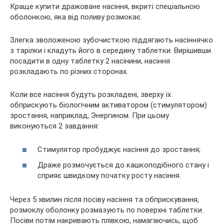
Краще купити дражоване насіння, вкриті спеціальною
оболонкою, яка від поливу розмокає.
Злегка зволоженою зубочисткою піддягають насіннячко
з тарілки і кладуть його в середину таблетки. Вирішивши
посадити в одну таблетку 2 насінини, насіння
розкладають по різних сторонах.
Коли все насіння будуть розкладені, зверху їх
обприскують біологічним активатором (стимулятором)
зростання, наприклад, Энергином. При цьому
виконуються 2 завдання:
Стимулятор пробуджує насіння до зростання;
Драже розмочується до кашкоподібного стану і
сприяє швидкому початку росту насіння.
Через 5 хвилин після посіву насіння та обприскування,
розмоклу оболонку розмазують по поверхні таблетки.
Посіви потім накривають плівкою, намагаючись, щоб