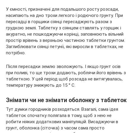
У ємності, призначені для подальшого росту розсади,
насипають на дно трохи легкого і родючого грунту. При
пересадці в горщики сіянці пересаджують разом з
грудкою землі. Таблетку з сіянцем ставлять у горщик і
акуратно, не пошкоджуючи корінці, заповнюють вільний
простір врівень з верхньою частиною таблетки грунтом.
Заглиблювати сіянці петунії, які виросли в таблетках, не
потрібно.
Після пересадки землю зволожують. І якщо грунт осів
при поливі, то ще трохи додають, роблячи його врівень з
таблеткою. У цей період щоб розсада не витягувалась,
температуру знижують до 15 ° С.
Знімати чи не знімати оболонку з таблеток
Тут думки городників розходяться. Взагалі, сама ідея
таблеток спочатку полягала в тому, щоб з нею не
робити ніяких додаткових маніпуляцій. Висаджуючи в
грунт, оболонка (сіточка) з часом сама просто