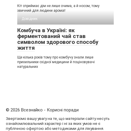
Кіт сприймає дім не лише очима, а й носом, тому
звичний для людини аромат
Довідник
Комбуча в Україні: як
ферментований чай став
символом здорового способу
життя
Ще кілька років тому про комбучу знали лише
прихильники східної медицини й поціновувачі
натуральних
© 2026 Всезнайко - Корисні поради
Звертаємо вашу увагу на те, що матеріали сайту несуть
ознайомлювальний характер і ні за яких умов не є
публічною офертою або методиками для лікування.