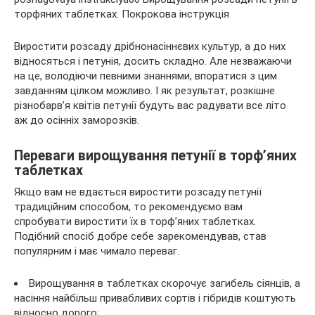
Виростити розсаду дрібнонасіннєвих культур, а до них
відносяться і петунія, досить складно. Але незважаючи
на це, володіючи певними знаннями, впоратися з цим
завданням цілком можливо. І як результат, розкішне
різнобарв’я квітів петунії будуть вас радувати все літо
аж до
осінніх заморозків.
Переваги вирощування петунії в торф’яних
таблетках
Якщо вам не вдається виростити розсаду петунії
традиційним способом, то рекомендуємо вам
спробувати виростити їх в торф’яних таблетках.
Подібний спосіб добре себе зарекомендував, став
популярним і має чимало переваг.
Вирощування в таблетках скорочує загибель сіянців, а
насіння найбільш привабливих сортів і гібридів коштують
відносно дорого;