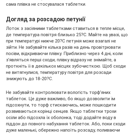
сама плівка не стосувалася таблетки.
Догляд за розсадою петунії
Лоток з засіяними таблетками ставиться в тепле місце,
де температура повітря близько 25?С. Майте на увазі, що
при температурі нижче 20?С петунія може взагалі не
зійти. Не забувайте кілька разів на день провітрювати
посіви, відкриваючи плівку. Приблизно через 4 дні, коли
з’являться перші сходи, плівку відразу не знімайте, а
проткніть її в декількох місцях зубочисткою. Щоб сходи
не витягнулися, температуру повітря для розсади
знижують до 18-20?С.
Не забувайте контролювати вологість торф’яних
таблеток. Це дуже важливо, бо якщо дозволити їм
підсохнути, то торф стискаючись, може пошкодити
розвиваються корінці сенцев. Якщо таблетки трохи
осіли або підсохла їх оболонка, тоді додайте воду в
піддон до повного набухання таблеток. Або, поки сходи
дуже маленькі, обережно напоїть розсаду, поливаючи