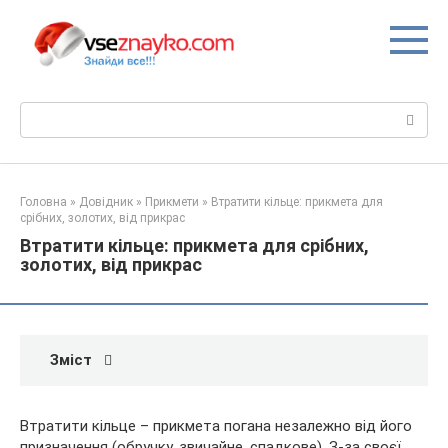
Перейти
до
вмісту
Пошук:
Головна
»
Довідник
»
Прикмети
»
Втратити кільце: прикмета для
срібних, золотих, від прикрас
Втратити кільце: прикмета для срібних,
золотих, від прикрас
Зміст
Втратити кільце – прикмета погана незалежно від його
призначення (обручку, звичайне, спадкове). З-за своєї