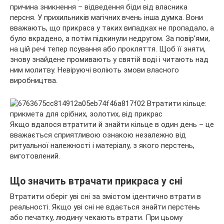
причина зникнення – відведення біди від власника
персня. У прихильників магічних вчень інша думка. Вони
вважають, що прикраса у таких випадках не пропадало, а
було вкрадено, а потім підкинули недругом. За повір’ями,
на цій речі тепер псування або прокляття. Щоб її зняти,
знову знайдене промивають у святій воді і читають над
ним молитву. Невіруючі воліють змови власного
виробництва.
Якщо вдалося втратити й знайти кільце в один день – це
вважається сприятливою ознакою незалежно від
ритуальної належності і матеріалу, з якого перстень,
виготовлений.
Що значить втрачати прикраса у сні
Втратити оберіг уві сні за змістом ідентично втрати в
реальності. Якщо уві сні не вдається знайти перстень
або печатку, людину чекають втрати. При цьому