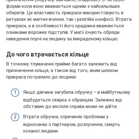
форми кола воно вважається одним з найсильніших
оберегів. Це властивість прикраси використовують в
ритуалах як магічні вчення, так і релігійні конфесії. Втрата
прикраси, а в особливості його крадіжка вважаються
ознаками ворожих підступів. У магії існують обряди
наведення порчі на людину за викраденому кільцю.
До чого втрачається кільце
В точному тлумаченні прийме багато залежить від
призначення кільця, а також від того, яким шляхом
прикраса потрапило до людини:
Якщо дівчина загубила обручку – в майбутньому
відбудеться сварка з обранцем. Залежно від
обставин до весілля справа може не дійти.
Втрата обручки, спричиняє проблеми у
відносинах з партнером, розлучення, смерть
коханої людини.