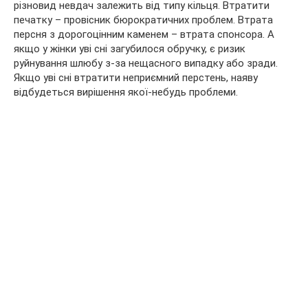
різновид невдач залежить від типу кільця. Втратити
печатку – провісник бюрократичних проблем. Втрата
персня з дорогоцінним каменем – втрата спонсора. А
якщо у жінки уві сні загубилося обручку, є ризик
руйнування шлюбу з-за нещасного випадку або зради.
Якщо уві сні втратити неприємний перстень, наяву
відбудеться вирішення якої-небудь проблеми.