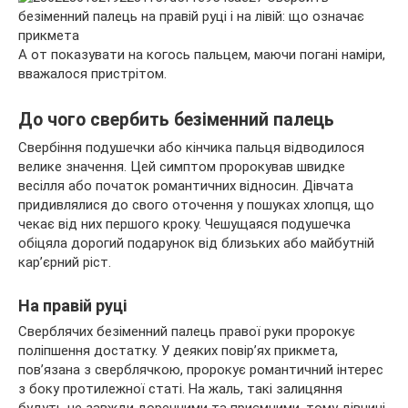
А от показувати на когось пальцем, маючи погані наміри,
вважалося пристрітом.
До чого свербить безіменний палець
Свербіння подушечки або кінчика пальця відводилося
велике значення. Цей симптом пророкував швидке
весілля або початок романтичних відносин. Дівчата
придивлялися до свого оточення у пошуках хлопця, що
чекає від них першого кроку. Чешущаяся подушечка
обіцяла дорогий подарунок від близьких або майбутній
кар’єрний ріст.
На правій руці
Сверблячих безіменний палець правої руки пророкує
поліпшення достатку. У деяких повір’ях прикмета,
пов’язана з сверблячкою, пророкує романтичний інтерес
з боку протилежної статі. На жаль, такі залицяння