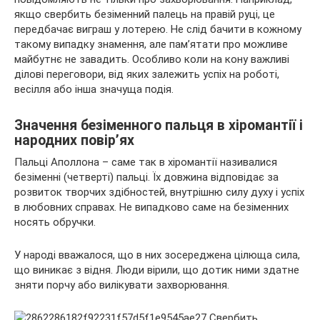
якщо свербить безіменний палець на правій руці, це
передбачає виграш у лотерею. Не слід бачити в кожному
такому випадку знамення, але пам’ятати про можливе
майбутнє не завадить.
Особливо коли на кону важливі
ділові переговори, від яких залежить успіх на роботі,
весілля або інша значуща подія.
Значення безіменного пальця в хіромантії і
народних повір’ях
Пальці Аполлона – саме так в хіромантії називалися
безіменні (четверті) пальці. Їх довжина відповідає за
розвиток творчих здібностей, внутрішню силу духу і успіх
в любовних справах. Не випадково саме на безіменних
носять обручки.
У народі вважалося, що в них зосереджена цілюща сила,
що виникає з відня. Люди вірили, що дотик ними здатне
зняти порчу або вилікувати захворювання.