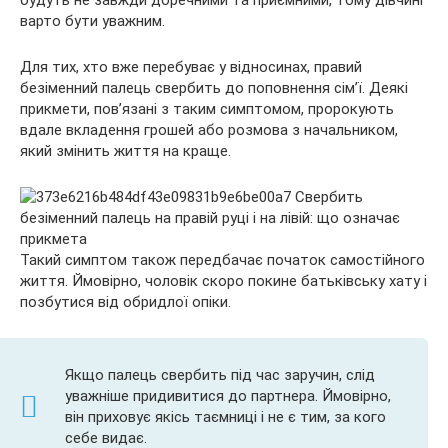
будуть не завжди доречними та приємними, тому дівчині
варто бути уважним.
Для тих, хто вже перебуває у відносинах, правий
безіменний палець свербить до поповнення сім’ї. Деякі
прикмети, пов’язані з таким симптомом, пророкують
вдале вкладення грошей або розмова з начальником,
який змінить життя на краще.
Такий симптом також передбачає початок самостійного
життя. Ймовірно, чоловік скоро покине батьківську хату і
позбутися від обридлої опіки.
Якщо палець свербить під час заручин, слід
уважніше придивитися до партнера. Ймовірно,
він приховує якісь таємниці і не є тим, за кого
себе видає.