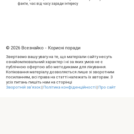
факти, час від часу заради інтересу
© 2026 Всезнайко - Корисні поради
Звертаємо вашу увагу на те, що матеріали сайту несуть
ознайомлювальний характер і ні за яких умов не є
публічною офертою або методиками для лікування.
Копіювання матеріалу дозволяється лише зі зворотним
посиланням, всі права на статті належать їх авторам. З
усіх питань пишіть нам на сторінці
Зворотній зв’язок
|
Політика конфіденційності
|
Про сайт