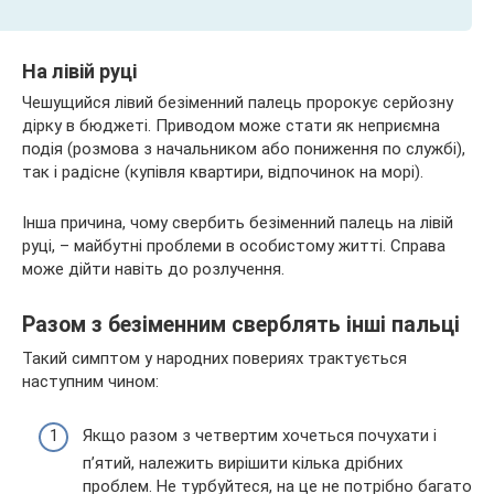
На лівій руці
Чешущийся лівий безіменний палець пророкує серйозну
дірку в бюджеті. Приводом може стати як неприємна
подія (розмова з начальником або пониження по службі),
так і радісне (купівля квартири, відпочинок на морі).
Інша причина, чому свербить безіменний палець на лівій
руці, – майбутні проблеми в особистому житті. Справа
може дійти навіть до розлучення.
Разом з безіменним сверблять інші пальці
Такий симптом у народних повериях трактується
наступним чином:
Якщо разом з четвертим хочеться почухати і
п’ятий, належить вирішити кілька дрібних
проблем. Не турбуйтеся, на це не потрібно багато