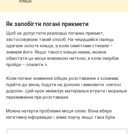
кліща.
Як запобігти погані прикмети
Щоб не допустити реалізації поганих прикмет,
застосовували такий спосіб. На чешущийся палець
одягали золоте кільце, а коли симптоми стихали –
знімали його. Якщо такого кільця немає, можна
обмотати це місце вовняною ниткою, а коли свербіж
пройде – спалити її.
Коли погане знамення обіцяє розставання з коханим,
підійти до вікна, подути на долоню і вимовити: «легкої
дороги». Цей крок мінімізує матеріальні втрати і моральні
переживання при розставанні.
Можна натерти проблемні місця сіллю. Вона вбере
негативну інформацію і зніме порчу, якщо така була.