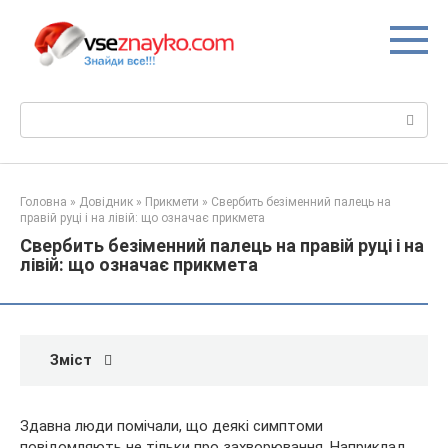
Перейти
до
вмісту
Пошук:
Головна
»
Довідник
»
Прикмети
»
Свербить безіменний палець на
правій руці і на лівій: що означає прикмета
Свербить безіменний палець на правій руці і на
лівій: що означає прикмета
Зміст
Здавна люди помічали, що деякі симптоми
повідомляють не тільки про захворювання. Наприклад,