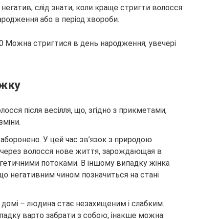
негатив, слід знати, коли краще стригти волосся:
ародження або в період хвороби.
ижку
лосся після весілля, що, згідно з прикметами,
зміни.
заборонено. У цей час зв’язок з природою
 через волосся нове життя, зарождающая в
ргетичними потоками. В іншому випадку жінка
 що негативним чином позначиться на стані
домі – людина стає незахищеним і слабким.
падку варто забрати з собою, інакше можна