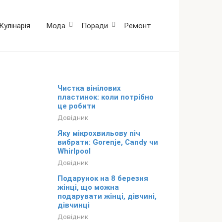
Кулінарія
Мода
Поради
Ремонт
Чистка вінілових
пластинок: коли потрібно
це робити
Довідник
Яку мікрохвильову піч
вибрати: Gorenje, Candy чи
Whirlpool
Довідник
Подарунок на 8 березня
жінці, що можна
подарувати жінці, дівчині,
дівчинці
Довідник