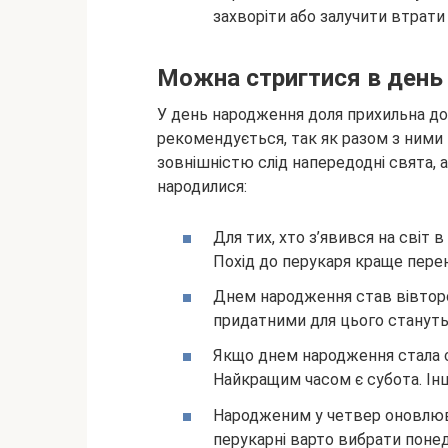
захворіти або залучити втрати 
Можна стригтися в день
У день народження доля прихильна до 
рекомендується, так як разом з ними 
зовнішністю слід напередодні свята, а
народилися:
Для тих, хто з’явився на світ 
Похід до перукаря краще перен
Днем народження став вівторо
придатними для цього стануть ч
Якщо днем народження стала с
Найкращим часом є субота. Інші
Народженим у четвер оновлюват
перукарні варто вибрати понед