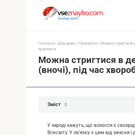
Перейти
до
вмісту
Головна
»
Довідник
»
Прикмети
»
Можна стригтися в
прикмети
Можна стригтися в де
(вночі), під час хвор
Зміст
У народі кажуть, що волосся є своєрі
Всесвіту. У зв’язку з цим від зачіски 