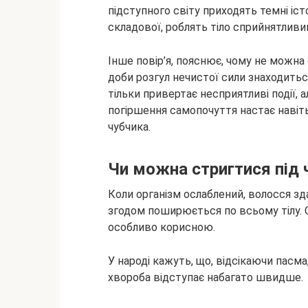
підступного світу приходять темні іст
складової, роблять тіло сприйнятлив
Інше повір’я, пояснює, чому не можна 
доби розгул нечистої сили знаходитьс
тільки привертає несприятливі події, 
погіршення самопочуття настає навіть 
чубчика.
Чи можна стригтися під 
Коли організм ослаблений, волосся зд
згодом поширюється по всьому тілу. С
особливо корисною.
У народі кажуть, що, відсікаючи пасма,
хвороба відступає набагато швидше.