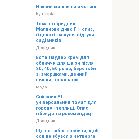
Ніжний маннік на сметані
Кулінарія
Томат гібридний
Малинове диво F1: опис,
гідності і мінуси, відгуки
садівників
Довідник
Есте Лаудер крем для
обличчя для шкіри після
30, 40, 50 років, боротьби
зі зморшками, денний,
нічний, тональний
Мода
Сніговик F1:
універсальний томат для
городу і теплиці. Опис
гібрида та рекомендації
Довідник
Що потрібно зробити, щоб
сон не збувся з четверга