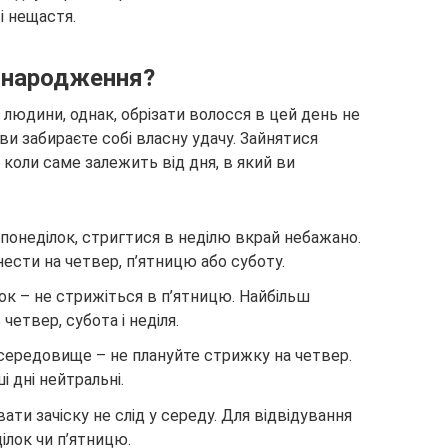
і нещастя.
 народження?
людини, однак, обрізати волосся в цей день не
ви забираєте собі власну удачу. Зайнятися
 коли саме залежить від дня, в який ви
в понеділок, стригтися в неділю вкрай небажано.
ести на четвер, п’ятницю або суботу.
к – не стрижіться в п’ятницю. Найбільш
етвер, субота і неділя.
ередовище – не плануйте стрижку на четвер.
 дні нейтральні.
и зачіску не слід у середу. Для відвідування
ілок чи п’ятницю.