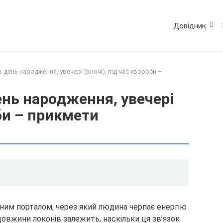
Довідник
 день народження, увечері (вночі), під час хвороби –
нь народження, увечері
оби – прикмети
дним порталом, через який людина черпає енергію
і довжини локонів залежить, наскільки ця зв’язок