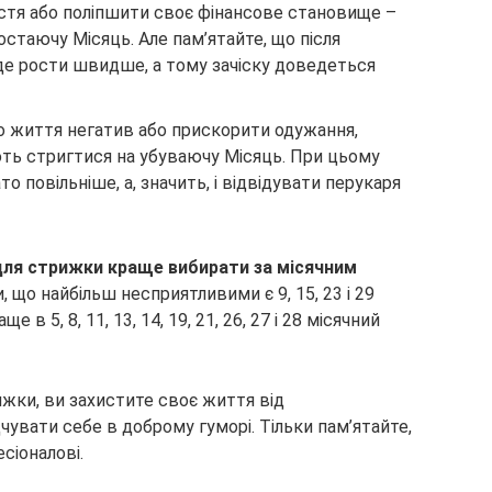
стя або поліпшити своє фінансове становище –
остаючу Місяць. Але пам’ятайте, що після
де рости швидше, а тому зачіску доведеться
го життя негатив або прискорити одужання,
ть стригтися на убуваючу Місяць. При цьому
о повільніше, а, значить, і відвідувати перукаря
 для стрижки краще вибирати за місячним
 що найбільш несприятливими є 9, 15, 23 і 29
в 5, 8, 11, 13, 14, 19, 21, 26, 27 і 28 місячний
ижки, ви захистите своє життя від
чувати себе в доброму гуморі. Тільки пам’ятайте,
сіоналові.