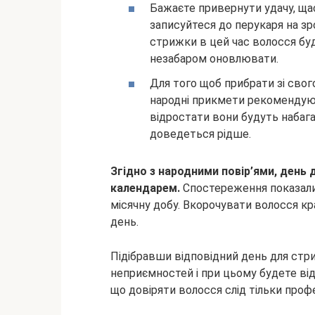
Бажаєте привернути удачу, ща
записуйтеся до перукаря на зр
стрижки в цей час волосся бу
незабаром оновлювати.
Для того щоб прибрати зі сво
народні прикмети рекомендую
відростати вони будуть набагат
доведеться рідше.
Згідно з народними повір’ями, день
календарем.
Спостереження показали,
місячну добу. Вкорочувати волосся краще 
день.
Підібравши відповідний день для стр
неприємностей і при цьому будете від
що довіряти волосся слід тільки профе