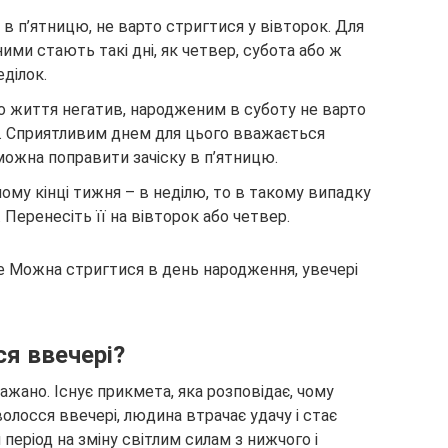
 в п’ятницю, не варто стригтися у вівторок. Для
ими стають такі дні, як четвер, субота або ж
ділок.
о життя негатив, народженим в суботу не варто
ю. Сприятливим днем для цього вважається
можна поправити зачіску в п’ятницю.
мому кінці тижня – в неділю, то в такому випадку
 Перенесіть її на вівторок або четвер.
я ввечері?
ажано. Існує прикмета, яка розповідає, чому
лосся ввечері, людина втрачає удачу і стає
 період на зміну світлим силам з нижчого і