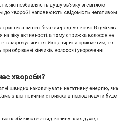
оти, які позбавляють душу зв’язку зі світлою
им до хвороб і наповнюють свідомість негативом.
стригтися на ніч і безпосередньо вночі. В цей час
я на піку активності, а тому стрижка волосся не
але і скорочує життя. Якщо вірити прикметам, то
при обрізанні кінчиків волосся і укороченні
час хвороби?
атні швидко накопичувати негативну енергію, яка
аме з цієї причини стрижка в період недуги буде
 ви позбавляєтеся від впливу злих духів, і