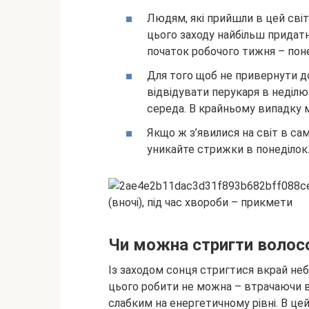
Людям, які прийшли в цей світ
цього заходу найбільш придатн
початок робочого тижня – поне
Для того щоб не привернути д
відвідувати перукаря в неділ
середа. В крайньому випадку 
Якщо ж з’явилися на світ в са
уникайте стрижки в понеділок.
Чи можна стригти волосс
Із заходом сонця стригтися вкрай неб
цього робити не можна – втрачаючи во
слабким на енергетичному рівні. В цей