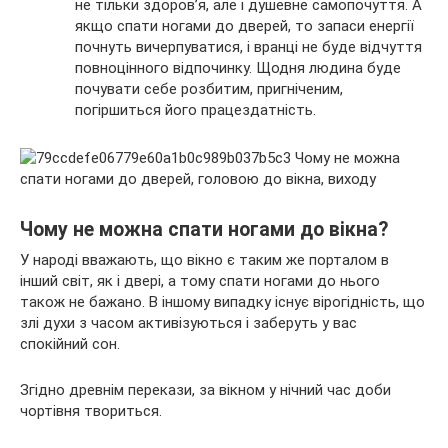
не тільки здоров’я, але і душевне самопочуття. А
якщо спати ногами до дверей, то запаси енергії
почнуть вичерпуватися, і вранці не буде відчуття
повноцінного відпочинку. Щодня людина буде
почувати себе розбитим, пригніченим,
погіршиться його працездатність.
Чому не можна спати ногами до вікна?
У народі вважають, що вікно є таким же порталом в
інший світ, як і двері, а тому спати ногами до нього
також не бажано. В іншому випадку існує вірогідність, що
злі духи з часом активізуються і заберуть у вас
спокійний сон.
Згідно древнім перекази, за вікном у нічний час доби
чортівня твориться.