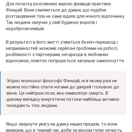
Для початку розглянемо версію фахівців практики
Феншуй. Вони схиляються до думки, що подібне
розташування тіла не саме вдале для нічного відпочинку.
Так людина залучає у свій будинок ворогів і
недоброзичливців.
В результаті в його житті з’явиться безліч перешкод і
неприємностей: можливі серйозні проблеми на роботі,
розбіжності з партнерами, негаразди в любовних
відносинах, помітно погіршується загальне самопочуття.
Згідно японської філософії Феншуй, ні в якому разі не
можна постійно спати ногами до дверей і головою до
вікна. Це найгірша поза, яка символізує смерть. В
даному випадку енергетичні потоки найбільш активно
покидають тіло людини.
Якщо звернути увагу на думку наших предків, то вони
вважали, що в темний час доби за вікном гуляє нечисть.