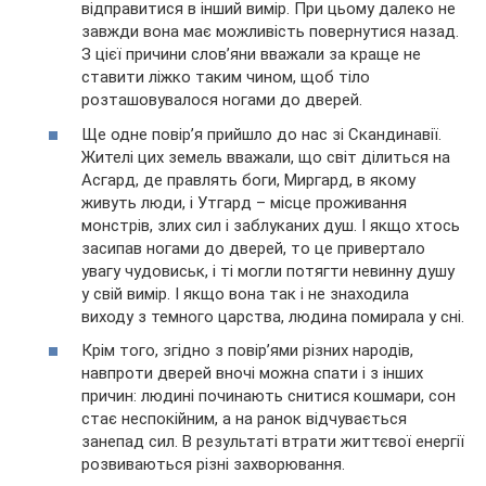
відправитися в інший вимір. При цьому далеко не
завжди вона має можливість повернутися назад.
З цієї причини слов’яни вважали за краще не
ставити ліжко таким чином, щоб тіло
розташовувалося ногами до дверей.
Ще одне повір’я прийшло до нас зі Скандинавії.
Жителі цих земель вважали, що світ ділиться на
Асгард, де правлять боги, Миргард, в якому
живуть люди, і Утгард – місце проживання
монстрів, злих сил і заблуканих душ. І якщо хтось
засипав ногами до дверей, то це привертало
увагу чудовиськ, і ті могли потягти невинну душу
у свій вимір. І якщо вона так і не знаходила
виходу з темного царства, людина помирала у сні.
Крім того, згідно з повір’ями різних народів,
навпроти дверей вночі можна спати і з інших
причин: людині починають снитися кошмари, сон
стає неспокійним, а на ранок відчувається
занепад сил. В результаті втрати життєвої енергії
розвиваються різні захворювання.