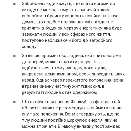
Забобонні люди кажуть, що спати ногами до
виходу не можна тому, що зазвичай таким
способом з будинку виносять покійників. Існує
думка, що подібне положення уві сні здатне
притягти в будинок мертву енергетику, яка буде
заважати людині у всіх сферах його життя,
поступово наближаючи його до загробного
холоду.
За іншою прикметою, людина, яка спить ногами
до дверей, може втратити розум. Так
відбувається в тому випадку, коли душа,
викрадена демонами вночі, все ж знаходить шлях
назад. Однак через пережитого потрясіння, вона
втрачає значну частину життєвих сил, в
результаті людина стає одержимою.
Що стосується вчення Феншуй, то фахівці в цій
області також не рекомендують займати під час
сну таке положення. Вони стверджують, що по
тілу людини постійно циркулює енергія, яку не
можна втрачати. В іншому випадку постраждає