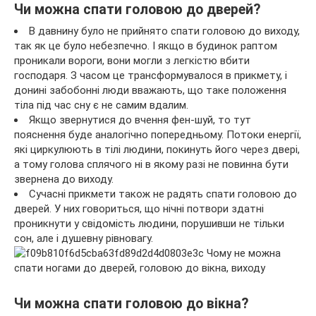
Чи можна спати головою до дверей?
В давнину було не прийнято спати головою до виходу,
так як це було небезпечно. І якщо в будинок раптом
проникали вороги, вони могли з легкістю вбити
господаря. З часом це трансформувалося в прикмету, і
донині забобонні люди вважають, що таке положення
тіла під час сну є не самим вдалим.
Якщо звернутися до вчення фен-шуй, то тут
пояснення буде аналогічно попередньому. Потоки енергії,
які циркулюють в тілі людини, покинуть його через двері,
а тому голова сплячого ні в якому разі не повинна бути
звернена до виходу.
Сучасні прикмети також не радять спати головою до
дверей. У них говориться, що нічні потвори здатні
проникнути у свідомість людини, порушивши не тільки
сон, але і душевну рівновагу.
Чи можна спати головою до вікна?