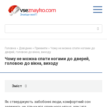
Перейти
до
вмісту
Пошук:
Головна
»
Довідник
»
Прикмети
»
Чому не можна спати ногами до
дверей, головою до вікна, виходу
Чому не можна спати ногами до дверей,
головою до вікна, виходу
Зміст
Як стверджують забобонні люди, комфортний сон
залежить не тільки від спального місця, але і від