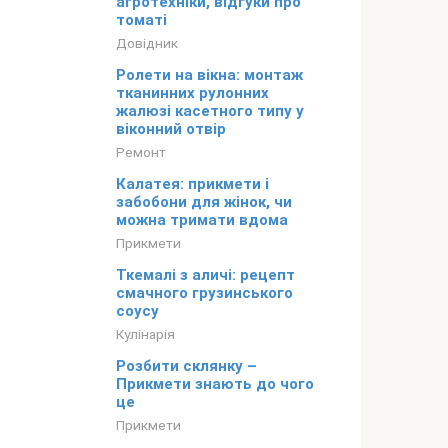
агротехніки, відгуки про
томаті
Довідник
Ролети на вікна: монтаж
тканинних рулонних
жалюзі касетного типу у
віконний отвір
Ремонт
Калатея: прикмети і
забобони для жінок, чи
можна тримати вдома
Прикмети
Ткемалі з аличі: рецепт
смачного грузинського
соусу
Кулінарія
Розбити склянку –
Прикмети знають до чого
це
Прикмети