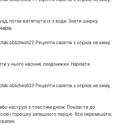
нд, потім витягнути їх з води. Зняти шкірку.
мірів.
и у нього насіння, плодоніжки. Нарізати
ні або каструлі з товстим дном. Покласти до
, солі і горошку запашного перцю. Все перемішати,
хвилин.