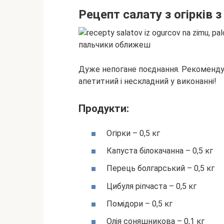
Рецепт салату з огірків 
Дуже непогане поєднання. Рекомендую
апетитний і нескладний у виконанні!
Продукти:
Огірки – 0,5 кг
Капуста білокачанна – 0,5 кг
Перець болгарський – 0,5 кг
Цибуля ріпчаста – 0,5 кг
Помідори – 0,5 кг
Олія соняшникова – 0,1 кг