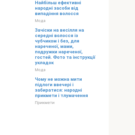
Найбільш ефективні
народні засоби від
випадіння волосся
Мода
Зачіски на весілля на
середні волосся із
чубчиком і без, для
нареченої, мами,
подружки нареченої,
гостей. Фото та інструкції
укладок
Мода
Чому не можна мити
підлоги ввечері і
забиратися: народні
прикмети і тлумачення
Прикмети