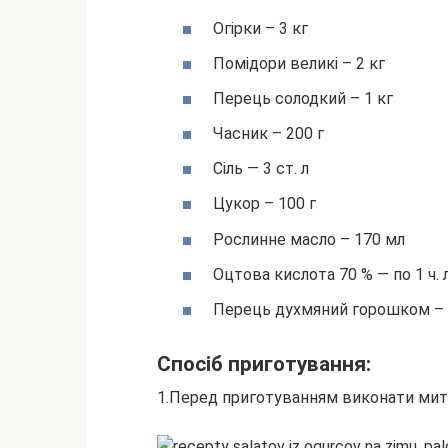
Огірки – 3 кг
Помідори великі – 2 кг
Перець солодкий – 1 кг
Часник – 200 г
Сіль — 3 ст. л
Цукор – 100 г
Рослинне масло – 170 мл
Оцтова кислота 70 % — по 1 ч. л
Перець духмяний горошком –
Спосіб приготування:
1.Перед приготуванням виконати митт