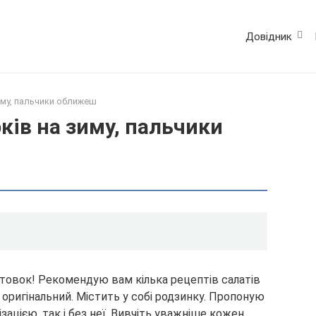
Довідник
зиму, пальчики оближеш
рків на зиму, пальчики
готовок! Рекомендую вам кілька рецептів салатів
 оригінальний. Містить у собі родзинку. Пропоную
ізацією, так і без неї. Вивчіть уважніше кожен