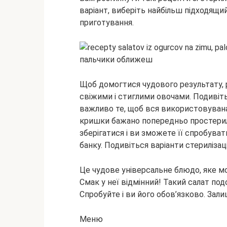
варіант, виберіть найбільш підходящи
приготування.
Щоб домогтися чудового результату,
свіжими і стиглими овочами. Подивіть
важливо те, щоб вся використовувана 
кришки бажано попередньо простерилі
зберігатися і ви зможете її спробува
банку. Подивіться варіанти стерилізаці
Це чудове універсальне блюдо, яке мо
Смак у неї відмінний! Такий салат по
Спробуйте і ви його обов’язково. Зали
Меню