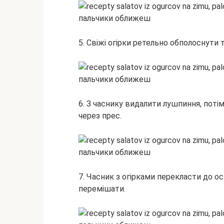
5. Свіжі огірки ретельно обполоснути
6. З часнику видалити лушпиння, пот
через прес.
7. Часник з огірками перекласти до о
перемішати.