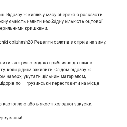
ин. Відразу ж киплячу масу обережно розкласти
жну ємність налити необхідну кількість оцтової
терильними кришками.
внити каструлю водою приблизно до плічок.
у, коли рідина закипить. Слідом відразу ж
ом наверх, укутати щільним матеріалом,
омідорів по — грузинськи переставити на місце
 картоплею або в якості холодної закуски.
ервування!