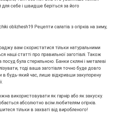
й для себе і швидше беріться за його
 раджу вам скористатися тільки натуральними
ся наші статті про правильної заготівлі. Також
посуд була стерильною. Банки скляні і металеві
зувати, тоді ваша заготівля точно буде довго
ти в будь-який час, лише відкривши закупорену
ї.
жна використовувати як гарнір або як закуску.
добається абсолютно всім любителям огірків.
шитеся тільки в захваті від виробленого!