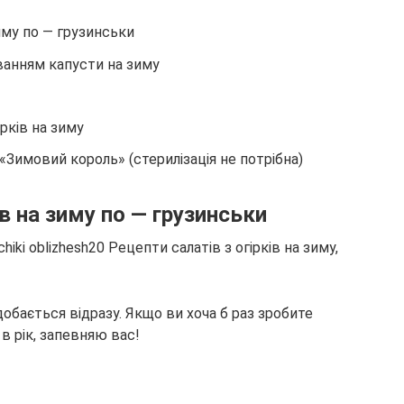
зиму по — грузинськи
аванням капусти на зиму
рків на зиму
у «Зимовий король» (стерилізація не потрібна)
ів на зиму по — грузинськи
добається відразу. Якщо ви хоча б раз зробите
 в рік, запевняю вас!