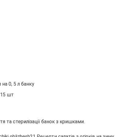
 на 0, 5 л банку
 15 шт
я та стерилізації банок з кришками.