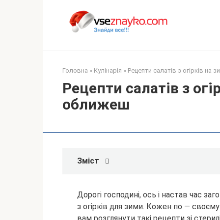
Перейти
до
вмісту
Головна
»
Кулінарія
»
Рецепти салатів з огірків на 
Рецепти салатів з огі
оближеш
Зміст
Дорогі господині, ось і настав час за
з огірків для зими. Кожен по — своєму
вам розглянути такі рецепти зі стерил