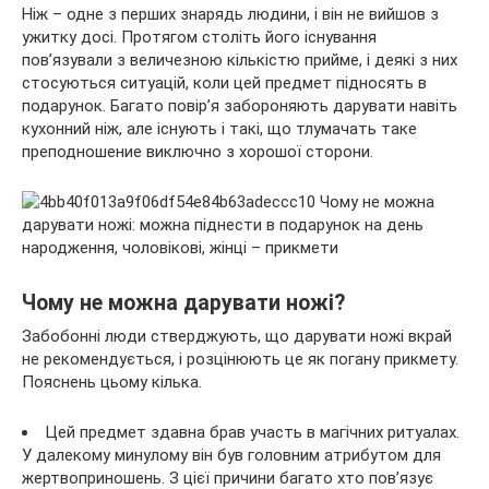
Ніж – одне з перших знарядь людини, і він не вийшов з
ужитку досі. Протягом століть його існування
пов’язували з величезною кількістю прийме, і деякі з них
стосуються ситуацій, коли цей предмет підносять в
подарунок. Багато повір’я забороняють дарувати навіть
кухонний ніж,
але існують і такі, що тлумачать таке
преподношение виключно з хорошої сторони.
Чому не можна дарувати ножі?
Забобонні люди стверджують, що дарувати ножі вкрай
не рекомендується, і розцінюють це як погану прикмету.
Пояснень цьому кілька.
Цей предмет здавна брав участь в магічних ритуалах.
У далекому минулому він був головним атрибутом для
жертвоприношень. З цієї причини багато хто пов’язує