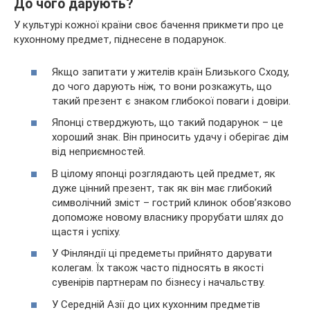
До чого дарують?
У культурі кожної країни своє бачення прикмети про це
кухонному предмет, піднесене в подарунок.
Якщо запитати у жителів країн Близького Сходу,
до чого дарують ніж, то вони розкажуть, що
такий презент є знаком глибокої поваги і довіри.
Японці стверджують, що такий подарунок – це
хороший знак. Він приносить удачу і оберігає дім
від неприємностей.
В цілому японці розглядають цей предмет, як
дуже цінний презент, так як він має глибокий
символічний зміст – гострий клинок обов’язково
допоможе новому власнику прорубати шлях до
щастя і успіху.
У Фінляндії ці предеметы прийнято дарувати
колегам. Їх також часто підносять в якості
сувенірів партнерам по бізнесу і начальству.
У Середній Азії до цих кухонним предметів