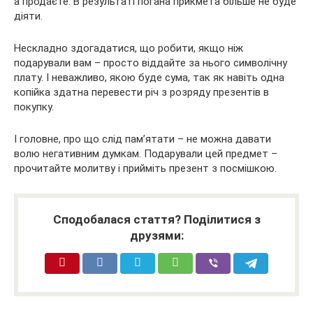
а продаєте. В результаті погана прикмета більше не буде
діяти.
Нескладно здогадатися, що робити, якщо ніж
подарували вам – просто віддайте за нього символічну
плату. І неважливо, якою буде сума, так як навіть одна
копійка здатна перевести річ з розряду презентів в
покупку.
І головне, про що слід пам’ятати – не можна давати
волю негативним думкам. Подарували цей предмет –
прочитайте молитву і прийміть презент з посмішкою.
Сподобалася стаття? Поділитися з
друзями: