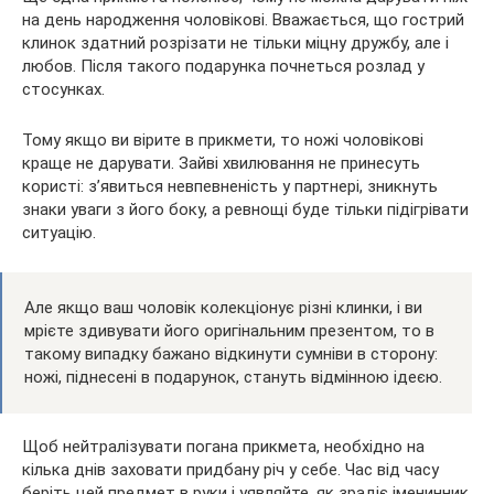
на день народження чоловікові. Вважається, що гострий
клинок здатний розрізати не тільки міцну дружбу, але і
любов. Після такого подарунка почнеться розлад у
стосунках.
Тому якщо ви вірите в прикмети, то ножі чоловікові
краще не дарувати. Зайві хвилювання не принесуть
користі: з’явиться невпевненість у партнері, зникнуть
знаки уваги з його боку, а ревнощі буде тільки підігрівати
ситуацію.
Але якщо ваш чоловік колекціонує різні клинки, і ви
мрієте здивувати його оригінальним презентом, то в
такому випадку бажано відкинути сумніви в сторону:
ножі, піднесені в подарунок, стануть відмінною ідеєю.
Щоб нейтралізувати погана прикмета, необхідно на
кілька днів заховати придбану річ у себе. Час від часу
беріть цей предмет в руки і уявляйте, як зрадіє іменинник.