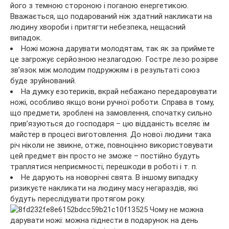
його з темною стороною і поганою енергетикою.
Вважається, що подарований ніж здатний накликати на
людину хвороби і притягти небезпека, нещасний
випадок.
Ножі можна дарувати молодятам, так як за приймете
це загрожує серйозною незлагодою. Гостре лезо розірве
зв’язок між молодим подружжям і в результаті союз
буде зруйнований.
На думку езотериків, вкрай небажано передаровувати
ножі, особливо якщо вони ручної роботи. Справа в тому,
що предмети, зроблені на замовлення, спочатку сильно
прив’язуються до господаря – цю відданість вселяє їм
майстер в процесі виготовлення. До нової людини така
річ ніколи не звикне, отже, повноцінно використовувати
цей предмет він просто не зможе – постійно будуть
траплятися неприємності, перешкоди в роботі і т. п.
Не дарують на новорічні свята. В іншому випадку
ризикуєте накликати на людину масу негараздів, які
будуть переслідувати протягом року.