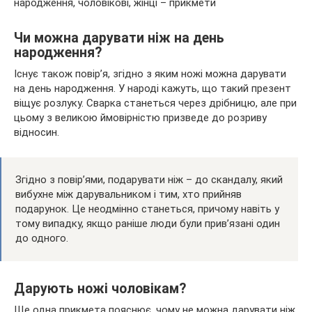
Чи можна дарувати ніж на день
народження?
Існує також повір’я, згідно з яким ножі можна дарувати
на день народження. У народі кажуть, що такий презент
віщує розлуку. Сварка станеться через дрібницю, але при
цьому з великою ймовірністю призведе до розриву
відносин.
Згідно з повір’ями, подарувати ніж – до скандалу, який
вибухне між дарувальником і тим, хто прийняв
подарунок. Це неодмінно станеться, причому навіть у
тому випадку, якщо раніше люди були прив’язані один
до одного.
Дарують ножі чоловікам?
Ще одна прикмета пояснює, чому не можна дарувати ніж