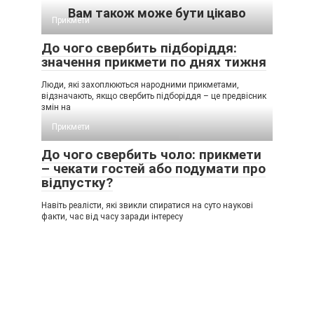
Вам також може бути цікаво
Прикмети
До чого свербить підборіддя:
значення прикмети по днях тижня
Люди, які захоплюються народними прикметами,
відзначають, якщо свербить підборіддя – це предвісник
змін на
Прикмети
До чого свербить чоло: прикмети
– чекати гостей або подумати про
відпустку?
Навіть реалісти, які звикли спиратися на суто наукові
факти, час від часу заради інтересу