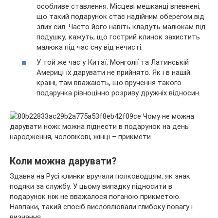
особливе ставлення. Місцеві мешканці впевнені,
що такий подарунок стає надійним оберегом від
злих сил. Часто його навіть кладуть малюкам під
подушку; кажуть, що гострий клинок захистить
малюка під час сну від нечисті.
У той же час у Китаї, Монголії та Латинській
Америці їх дарувати не прийнято. Як і в нашій
країні, там вважають, що вручення такого
подарунка рівноцінно розриву дружніх відносин.
Коли можна дарувати?
Здавна на Русі клинки вручали полководцям, як знак
подяки за службу. У цьому випадку підносити в
подарунок ніж не вважалося поганою прикметою.
Навпаки, такий спосіб висловлювали глибоку повагу і
визнання.