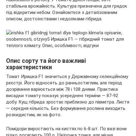
стабільна врожайність. Культура призначена для грядок
під відкритим небом. Ознайомтеся з деталізованим
описом, достоїнствами і недоліками гібрида.
Опис сорту та його
важливі
характеристики
Томат Иришка F1 значиться у Державному селекційному
реєстрі. Його відносять до ранньостиглим, але період
дозрівання варіюється між 78 і 108 днями. Практика
висадки томату показує усереднені терміни — 87-92
добу. Кущ гібрида зростає приблизно до півметра. Листя
— середня кількість. Без формування рослина виходить
розкидистим, як на фото.
Помідори виростають на кистях по 6-8 шт. По вазі вони
рідко досягають 100 р. Шкірочка тонка, але міцна.