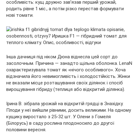
особливість: кущ дружно зав’язав перший урожай,
родить рівне 1 міс., а потім різко перестав формувати
нові томати.
Інша дачниця під ніком Дюна віднесла цей сорт до
засолочным. Причина — занадто щільна оболонка. LenaN
охарактеризувала томат як «нічого особливого». Хоча
відзначила його невимогливість і холодостійкість. Жінки
не вказали місце розташування своїх ділянок і спосіб
вирощування гібриду (теплиця або відкритий ділянка).
Ірина В. зібрала урожай на відкритій грядці в Знахідку.
Плоди у неї вийшли рівними, досить великими. На одному
кущику виростало з 25-32 шт. У Олени з Гомеля
(Білорусь) в саду рослина плодоносило до другої
половини вересня.