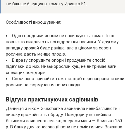
не більше 6 кущиків томату Иришка F1.
Особливості вирощування:
Одні городники зовсім не пасинкують томат. Інші
повністю видаляють всі відростки-пасинки. У другому
випадку врожай буде раніше, але в цілому за сезон
рослина дасть менше плодів.
Відразу спорудите опори і продумайте спосіб
підв’язки до них. Низькорослий кущ не витримає ваги
спеющих помідорів.
Своєчасно зривайте томати, щоб перенаправити сили
рослини на формування нових плодів.
Відгуки практикуючих садівників
Дачниця з ніком Gluschanka зазначила невибагливість і
високу врожайність гібриду. Помідори у неї вийшли
більшими заявленої селекціонерами маси — близько 150
р. В банку для консервації вони не помістилися. Важлива