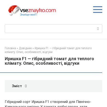
Перейти
до
вмісту
Пошук:
Головна
»
Довідник
»
Иришка F1 — гібридний томат для теплого
клімату. Опис, особливості, відгуки
Иришка F1 — гібридний томат для теплого
клімату. Опис, особливості, відгуки
Зміст
Гібридний сорт Иришка F1 створений для Північно-
Кавказького регіону. У томата дрібні плоди, зате