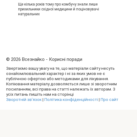
Ще кілька років тому про комбучу знали лише
прихильники східної медицини й поціновувачі
натуральних
© 2026 Всезнайко - Корисні поради
Звертаємо вашу увагу на те, що матеріали сайту несуть
ознайомлювальний характер і ні за яких умов не є
публічною офертою або методиками для лікування.
Копіювання матеріалу дозволяється лише зі зворотним
посиланням, всі права на статті належать їх авторам. З
усіх питань пишіть нам на сторінці
Зворотній зв’язок
|
Політика конфіденційності
|
Про сайт