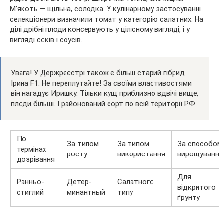
М’якоть — щільна, солодка. У кулінарному застосуванні
селекціонери визначили томат у категорію салатних. На
ділі дрібні плоди консервують у цілісному вигляді, і у
вигляді соків і соусів.
Увага! У Держреєстрі також є більш старий гібрид
Ірина F1. Не переплутайте! За своїми властивостями
він нагадує Иришку. Тільки кущ приблизно вдвічі вище,
плоди більші. І районований сорт по всій території РФ.
По
За типом
За типом
За способо
термінах
росту
використання
вирощуванн
дозрівання
Для
Ранньо-
Детер-
Салатного
відкритого
стиглий
минантный
типу
ґрунту