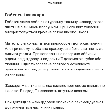
Гобелен і жаккард
Гобелен являє собою натуральну тканину жаккардового
плетіння з якимось візерунком. При його виготовленні
використовується кручена пряжа високої якості.
Матеріал легко чиститься пилососом і допускає прання.
Але при цьому необхідно враховувати його здатність до
сильної усадки. При попаданні на поверхню оббивки
рідини, слід відразу ж видалити її допомогою губки або
тканини. Гідність гобелена полягає у можливості
здійснювати стандартну хімчистку при видаленні з нього
різних плям.
Жаккард — це тканина, яка виділяється своєю щільністю
і якістю. В народі її називають штучним шовком.
При догляді за жаккардовой оббивкою рекомендується
дотримуватися наступних правил: