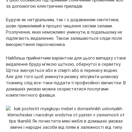
з цією оббивкою під прямими сонячними променями або
за допомогою електричних приладів.
Будучи як натуральним, так і з додаванням синтетики,
шовк примхливий в процесі чищення своїми силами.
Розлучення, яких неможливо уникнути, в подальшому не
підлягають видаленню. Також залишаються сліди після
використання пароочисника.
Найбільш прийнятним варіантом для цього випадку стане
видалення бруду м’якою щіткою, обернутої в серветку.
Щітка змочується або в спирті або в перекису водню.
Але для того щоб уникнути ризику зіпсувати шовкову
тканину, слід все-таки піддати її професійної хімчистки. В
домашніх умовах можна скористатися послугами
компетентного фахівця.