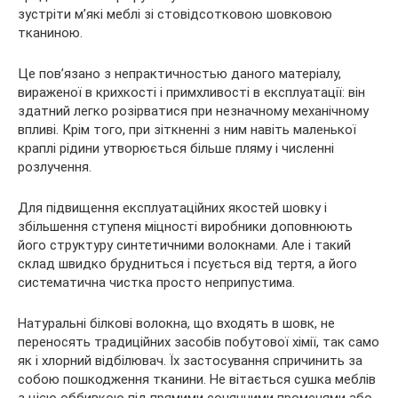
зустріти м’які меблі зі стовідсотковою шовковою
тканиною.
Це пов’язано з непрактичностью даного матеріалу,
вираженої в крихкості і примхливості в експлуатації: він
здатний легко розірватися при незначному механічному
впливі. Крім того, при зіткненні з ним навіть маленької
краплі рідини утворюється більше пляму і численні
розлучення.
Для підвищення експлуатаційних якостей шовку і
збільшення ступеня міцності виробники доповнюють
його структуру синтетичними волокнами. Але і такий
склад швидко брудниться і псується від тертя, а його
систематична чистка просто неприпустима.
Натуральні білкові волокна, що входять в шовк, не
переносять традиційних засобів побутової хімії, так само
як і хлорний відбілювач. Їх застосування спричинить за
собою пошкодження тканини. Не вітається сушка меблів