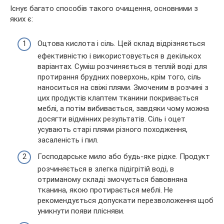
Існує багато способів такого очищення, основними з
яких є:
Оцтова кислота і сіль. Цей склад відрізняється
ефективністю і використовується в декількох
варіантах. Суміш розчиняється в теплій воді для
протирання брудних поверхонь, крім того, сіль
наноситься на свіжі плями. Змоченим в розчині з
цих продуктів клаптем тканини покривається
меблі, а потім вибивається, завдяки чому можна
досягти відмінних результатів. Сіль і оцет
усувають старі плями різного походження,
засаленість і пил.
Господарське мило або будь-яке рідке. Продукт
розчиняється в злегка підігрітій воді, в
отриманому складі змочується бавовняна
тканина, якою протирається меблі. Не
рекомендується допускати перезволоження щоб
уникнути появи плісняви.