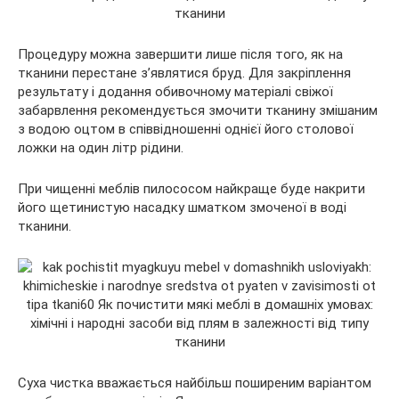
Процедуру можна завершити лише після того, як на
тканини перестане з’являтися бруд. Для закріплення
результату і додання обивочному матеріалі свіжої
забарвлення рекомендується змочити тканину змішаним
з водою оцтом в співвідношенні однієї його столової
ложки на один літр рідини.
При чищенні меблів пилососом найкраще буде накрити
його щетинистую насадку шматком змоченої в воді
тканини.
Суха чистка вважається найбільш поширеним варіантом