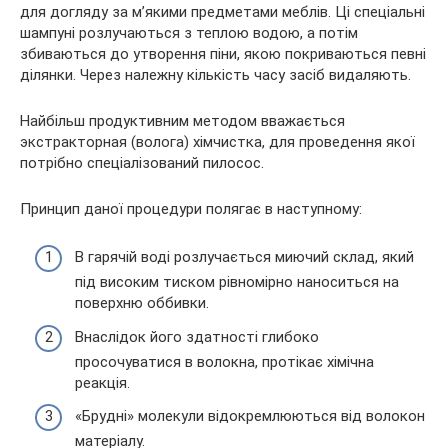
для догляду за м’якими предметами меблів. Ці спеціальні
шампуні розлучаються з теплою водою, а потім
збиваються до утворення піни, якою покриваються певні
ділянки. Через належну кількість часу засіб видаляють.
Найбільш продуктивним методом вважається
экстракторная (волога) хімчистка, для проведення якої
потрібно спеціалізований пилосос.
Принцип даної процедури полягає в наступному:
В гарячій воді розлучається миючий склад, який
під високим тиском рівномірно наноситься на
поверхню оббивки.
Внаслідок його здатності глибоко
просочуватися в волокна, протікає хімічна
реакція.
«Брудні» молекули відокремлюються від волокон
матеріалу.