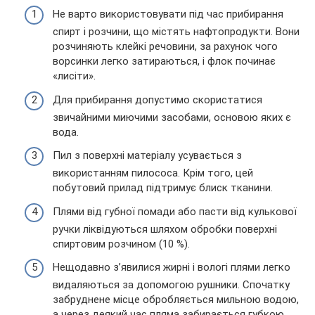
Не варто використовувати під час прибирання
спирт і розчини, що містять нафтопродукти. Вони
розчиняють клейкі речовини, за рахунок чого
ворсинки легко затираються, і флок починає
«лисіти».
Для прибирання допустимо скористатися
звичайними миючими засобами, основою яких є
вода.
Пил з поверхні матеріалу усувається з
використанням пилососа. Крім того, цей
побутовий прилад підтримує блиск тканини.
Плями від губної помади або пасти від кулькової
ручки ліквідуються шляхом обробки поверхні
спиртовим розчином (10 %).
Нещодавно з’явилися жирні і вологі плями легко
видаляються за допомогою рушники. Спочатку
забруднене місце обробляється мильною водою,
а через деякий час пляма забирається губкою