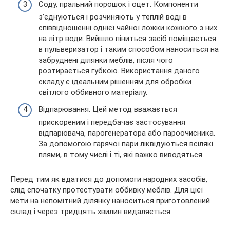
Соду, пральний порошок і оцет. Компоненти
з’єднуються і розчиняють у теплій воді в
співвідношенні однієї чайної ложки кожного з них
на літр води. Вийшло піниться засіб поміщається
в пульверизатор і таким способом наноситься на
забруднені ділянки меблів, після чого
розтирається губкою. Використання даного
складу є ідеальним рішенням для обробки
світлого оббивного матеріалу.
Відпарювання. Цей метод вважається
прискореним і передбачає застосування
відпарювача, парогенератора або пароочисника.
За допомогою гарячої пари ліквідуються всілякі
плями, в тому числі і ті, які важко виводяться.
Перед тим як вдатися до допомоги народних засобів,
слід спочатку протестувати оббивку меблів. Для цієї
мети на непомітний ділянку наноситься приготовлений
склад і через тридцять хвилин видаляється.