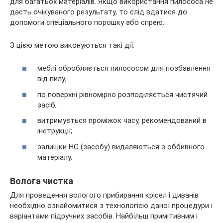
для багатьох матеріалів. Якщо використання пилососа не
дасть очікуваного результату, то слід вдатися до
допомоги спеціального порошку або спрею.
З цією метою виконуються такі дії:
меблі обробляється пилососом для позбавлення
від пилу;
по поверхні рівномірно розподіляється чистячий
засіб;
витримується проміжок часу, рекомендований в
інструкції;
залишки НС (засобу) видаляються з оббивного
матеріалу.
Волога чистка
Для проведення вологого прибирання крісел і диванів
необхідно ознайомитися з технологією даної процедури і
варіантами підручних засобів. Найбільш примітивним і