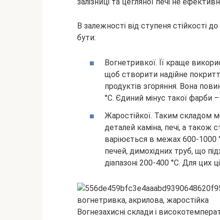
залізниці та цегляної печі не ефективн
В залежності від ступеня стійкості 
бути:
Вогнетривкої. Її краще викор
щоб створити надійне покриття
продуктів згоряння. Вона пов
°C. Єдиний мінус такої фарби 
Жаростійкої. Таким складом 
деталей каміна, печі, а також 
варіюється в межах 600-1000 °
печей, димохідних труб, що п
діапазоні 200-400 °C. Для цих ц
Вогнезахисні склади і високотемперат