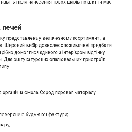
 навіть після нанесення трьох шарів покриття має
а печей
инку представлена у величезному асортименті, в
ків. Широкий вибір дозволяє споживачеві придбати
рібно домогтися єдиного з інтер’єром відтінку,
ки. Для оштукатурених опалювальних пристроїв
ипу.
 органічна смола. Серед переваг матеріалу
 поверхнею будь-якої фактури;
шару;