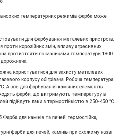
о.
до високих температурних режимів фарба може
истовувати для фарбування металевих пристроїв,
 проти корозійних змін, впливу агресивних
инна протистояти показниками температури 1800
– дорожнеча.
можна користуватися для захисту металевих
сталевого корпусу обігрівача. Робоча температура
C. А ось для фарбування кам’яних елементів
ідходять фарби, що витримують температуру в
ілей підійдуть лаки з термостійкістю в 250-450 °C.
урні фарби для печей, камінів при схожому назві