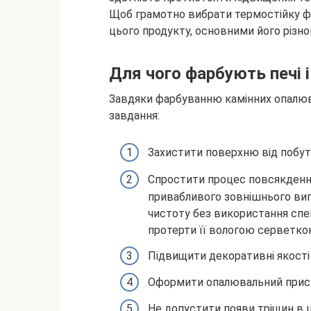
Щоб грамотно вибрати
термостійку ф
цього продукту, основними його різн
Для чого фарбують печі і
Завдяки фарбуванню камінних опалюв
завдання:
Захистити поверхню від побутов
Спростити процес повсякденно
привабливого зовнішнього вигл
чистоту без використання спе
протерти її вологою серветко
Підвищити декоративні якості к
Оформити опалювальний пристрі
Не допустити появи тріщин в ц