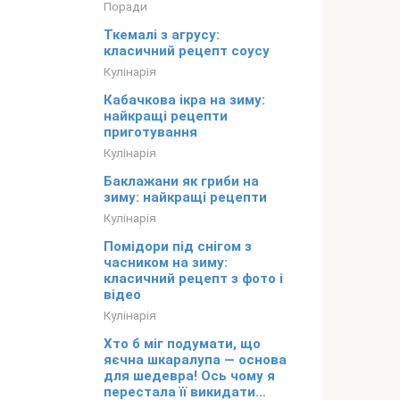
Поради
Ткемалі з агрусу:
класичний рецепт соусу
Кулінарія
Кабачкова ікра на зиму:
найкращі рецепти
приготування
Кулінарія
Баклажани як гриби на
зиму: найкращі рецепти
Кулінарія
Помідори під снігом з
часником на зиму:
класичний рецепт з фото і
відео
Кулінарія
Хто б міг подумати, що
яєчна шкаралупа — основа
для шедевра! Ось чому я
перестала її викидати…