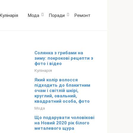
Кулінарія
Мода
Поради
Ремонт
Солянка з грибами на
зиму: покрокові рецепти з
фото і відео
Кулінарія
Який колір волосся
підходить до блакитним
очам і світлій шкірі,
круглий, овальний,
квадратний особа, фото
Мода
Що подарувати чоловікові
на Новий 2020 рік білого
металевого щура