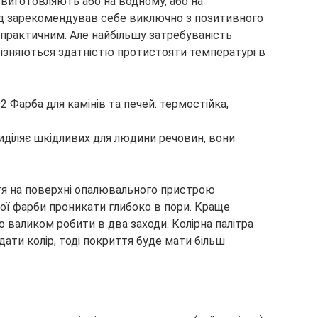
 виготовляють або на водному, або на
 вид зарекомендував себе виключно з позитивного
 практичним. Але найбільшу затребуваність
різняються здатністю протистояти температурі в
виділяє шкідливих для людини речовин, вони
тя на поверхні опалювального пристрою
ї фарби проникати глибоко в пори. Краще
 валиком робити в два заходи. Колірна палітра
дати колір, тоді покриття буде мати більш