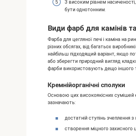
З високим рівнем насиченості,
бути однотонним.
Види фарб для камінів т
Фарба для цегляної печі і каміна на р
різних обсягах, від багатьох виробни
найбільш підходящий варіант, якщо пот
або зберегти природний вигляд клад
фарби використовують дещо іншого т
Кремнійорганічні сполуки
Основою цих високоякісних сумішей є
зазначають:
достатній ступінь зчеплення з
створення міцного захисного 