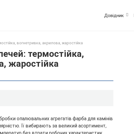
Довідник
мостійка, вогнетривка, акрилова, жаростійка
печей: термостійка,
а, жаростійка
обробки опалювальних агрегатів фарба для камінів
ярністю. Її вибирають за великий асортимент,
мператур без втрати робочих характеристик.