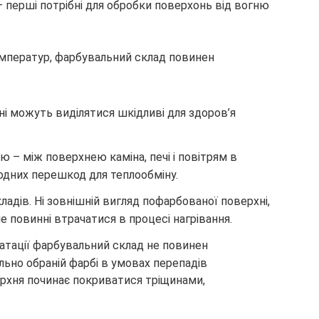
 перші потрібні для обробки поверхонь від вогню
температур, фарбувальний склад повинен
нні можуть виділятися шкідливі для здоров’я
 – між поверхнею каміна, печі і повітрям в
одних перешкод для теплообміну.
кладів. Ні зовнішній вигляд пофарбованої поверхні,
 не повинні втрачатися в процесі нагрівання.
уатації фарбувальний склад не повинен
льно обраній фарбі в умовах перепадів
рхня починає покриватися тріщинами,