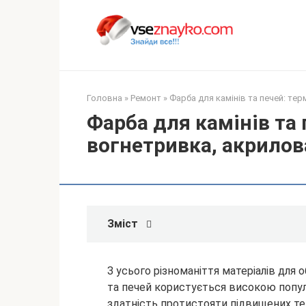
Перейти
до
вмісту
Головна
»
Ремонт
»
Фарба для камінів та печей: тер
Фарба для камінів та 
вогнетривка, акрилов
Зміст
З усього різноманіття матеріалів для 
та печей користується високою попул
здатність протистояти підвищених те