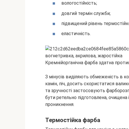
вологостійкість;
довгий термін служби;
підвищений рівень термостійко
еластичність.
Кремнійорганічна фарба здатна протист
З мінусів виділяють обмеженість в к
камін, піч, досить скористатися вали
та зручності застосовують фарбороз
бути ретельно підготовлена, очищена
проникнення.
Термостійка фарба