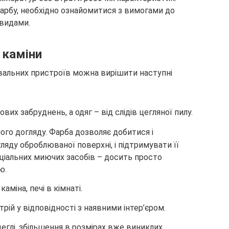
арбу, необхідно ознайомитися з вимогами до
овидами.
 каміни
альних пристроїв можна вирішити наступні
их забруднень, а одяг – від слідів цегляної пилу.
го догляду. Фарба дозволяє добитися і
яду оброблюваної поверхні, і підтримувати її
ціальних миючих засобів – досить просто
ю.
аміна, печі в кімнаті.
й у відповідності з наявними інтер’єром.
еглі, збільшення в розмірах вже виниклих