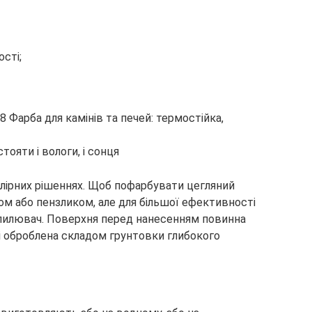
сті;
ояти і вологи, і сонця
олірних рішеннях. Щоб пофарбувати цегляний
ком або пензликом, але для більшої ефективності
пилювач. Поверхня перед нанесенням повинна
 і оброблена складом грунтовки глибокого