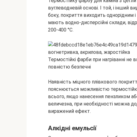
Термостійку фарбу для каміна з цегли
вуглеводневій основі. І той, і інший
боку, покриття виходить однорідним і
мають водно-дисперсійні склади, від
200-400 °C.
Термостійкі фарби при нагріванні не 
повністю безпечні
Наявність міцного плівкового покрит
пояснюється можливістю термостійко
всього, якщо нанесення пензликом або
величезна, при необхідності можна до
виражений ефект.
Алкідні емульсії