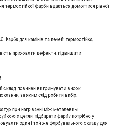
я термостійкої фарби вдається домогтися рівної
вість приховати дефекти, підвищити
м
й склад повинен витримувати високі
казник, за яким слід робити вибір.
атур при нагріванні між металевим
убкою з цегли, підбирати фарбу потрібно у
совувати один і той же фарбувального складу для