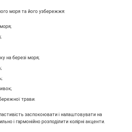
ного моря та його узбережжя:
моря;
;
ку на березі моря;
;
;
ивок;
бережної трави.
ластивість заспокоювати і налаштовувати на
льно і гармонійно розподілити колірні акценти.