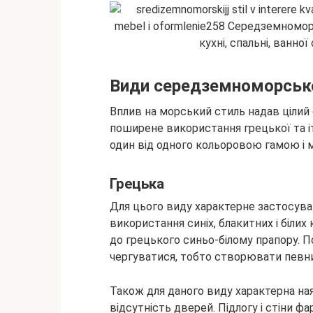
Види середземноморськ
Вплив на морський стиль надав цілий
поширене використання грецької та іт
один від одного кольоровою гамою і 
Грецька
Для цього виду характерне застосуван
використання синіх, блакитних і білих 
до грецького синьо-білому прапору. П
чергуватися, тобто створювати певн
Також для даного виду характерна наяв
відсутність дверей. Підлогу і стіни ф