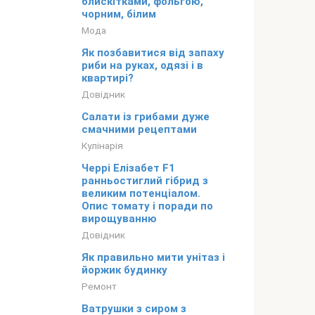
блискітками, фольгою,
чорним, білим
Мода
Як позбавитися від запаху
риби на руках, одязі і в
квартирі?
Довідник
Салати із грибами дуже
смачними рецептами
Кулінарія
Черрі Елізабет F1
ранньостиглий гібрид з
великим потенціалом.
Опис томату і поради по
вирощуванню
Довідник
Як правильно мити унітаз і
йоржик будинку
Ремонт
Ватрушки з сиром з