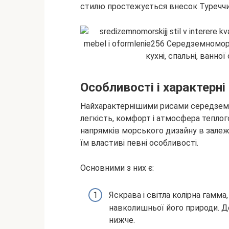
стилю простежується внесок Туреччи
Особливості і характерні
Найхарактернішими рисами середземн
легкість, комфорт і атмосфера тепло
напрямків морського дизайну в залежно
їм властиві певні особливості.
Основними з них є:
Яскрава і світла колірна гамма
навколишньої його природи. Де
нижче.