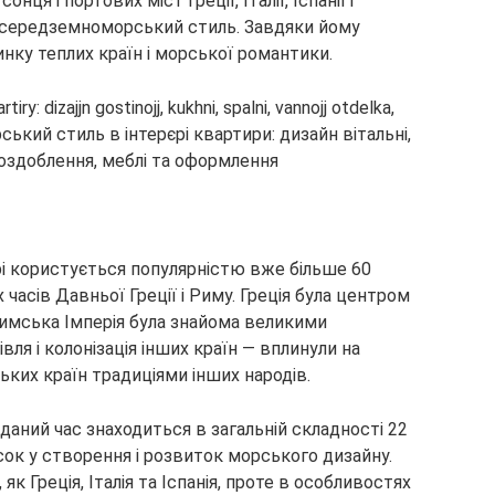
ця і портових міст Греції, Італії, Іспанії і
рі середземноморський стиль. Завдяки йому
инку теплих країн і морської романтики.
і користується популярністю вже більше 60
 часів Давньої Греції і Риму. Греція була центром
а Римська Імперія була знайома великими
ля і колонізація інших країн — вплинули на
ких країн традиціями інших народів.
аний час знаходиться в загальній складності 22
есок у створення і розвиток морського дизайну.
як Греція, Італія та Іспанія, проте в особливостях