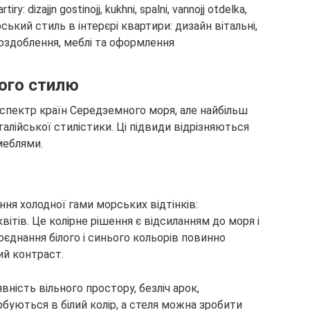
ого стилю
 спектр країн Середземного моря, але найбільш
алійської стилістики. Ці підвиди відрізняються
меблями.
ня холодної гами морських відтінків:
квітів. Це колірне рішення є відсиланням до моря і
оєднання білого і синього кольорів повинно
ий контраст.
ність вільного простору, безліч арок,
арбуються в білий колір, а стеля можна зробити