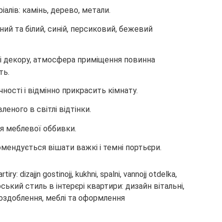
алів: камінь, дерево, метали.
ний та білий, синій, персиковий, бежевий
 і декору, атмосфера приміщення повинна
ть.
ності і відмінно прикрасить кімнату.
леного в світлі відтінки.
ня меблевої оббивки.
омендується вішати важкі і темні портьєри.