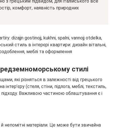
о з грецьким підвидом, для італійського все
остір, комфорт, наявність природних
ередземноморському стилі
ами, які різняться в залежності від грецького
 інтер’єру (стеля, стіни, підлога, меблі, текстиль,
о підходу. Важливою частиною облаштування є і
 й непомітні матеріали. Це може бути звичайна