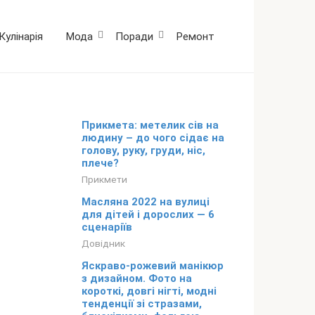
Кулінарія
Мода
Поради
Ремонт
Прикмета: метелик сів на
людину – до чого сідає на
голову, руку, груди, ніс,
плече?
Прикмети
Масляна 2022 на вулиці
для дітей і дорослих — 6
сценаріїв
Довідник
Яскраво-рожевий манікюр
з дизайном. Фото на
короткі, довгі нігті, модні
тенденції зі стразами,