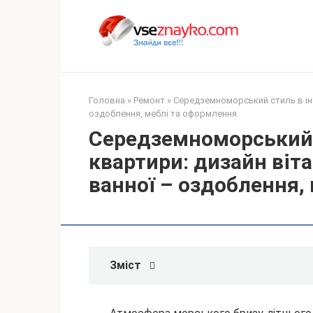
Перейти
до
вмісту
Головна
»
Ремонт
»
Середземноморський стиль в інтер
оздоблення, меблі та оформлення
Середземноморський с
квартири: дизайн вітал
ванної – оздоблення,
Зміст