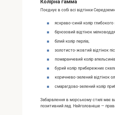
Колірна гамма
Поєднує в собі всі відтінки Середзем
яскраво-синій колір глибокого 
бірюзовий відтінок мілководдя
білий колір перлів;
золотисто-жовтий відтінок піс
помаранчевий колір апельсинів
бурий колір прибережних скель
коричнево-зелений відтінок ол
смарагдово-зелений колір при
Забарвлення в морському стилі має в
позитивний лад. Найголовніше — прави