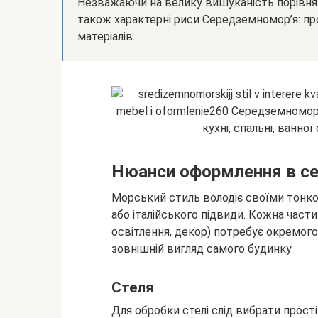
Незважаючи на велику вишуканість порівнян
також характерні риси Середземномор’я: пр
матеріалів.
Нюанси оформлення в с
Морський стиль володіє своїми тонкощ
або італійського підвиди. Кожна частина
освітлення, декор) потребує окремог
зовнішній вигляд самого будинку.
Стеля
Для обробки стелі слід вибрати прості