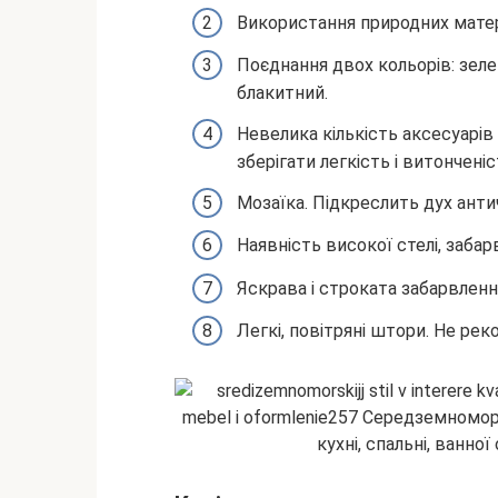
Використання природних матері
Поєднання двох кольорів: зеле
блакитний.
Невелика кількість аксесуарів
зберігати легкість і витонченіс
Мозаїка. Підкреслить дух антич
Наявність високої стелі, забарв
Яскрава і строката забарвлен
Легкі, повітряні штори. Не рек