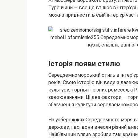
Атмосфера морського бризу, літнього сон
Туреччини — все це втілює в інтер’є
можна привнести в свій інтер’єр част
Історія появи стилю
Середземноморський стиль в інтер’єр
років. Свою історію він веде з далеких
культури, торгівлі і різних ремесел, 
завоюваннями. Ці два фактори — торгів
збагачення культури середземноморсь
На узбережжях Середземного моря в д
держави, і всі вони внесли різний вн
Найбільший вплив зробили такі країни, 