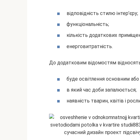
відповідність стилю інтер’єру;
функціональність;
кількість додаткових приміщен
енерговитратність.
До додатковим відомостям відносять
буде освітлення основним або
в який час доби запалюється;
наявність тварин, квітів і росл