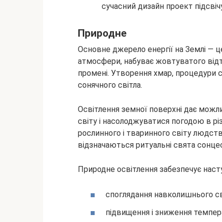
Природне
Основне джерело енергії на Землі — ц
атмосфери, набуває жовтуватого відті
промені. Утворення хмар, процедури си
сонячного світла.
Освітлення земної поверхні дає можл
світу і насолоджуватися погодою в різ
рослинного і тваринного світу людств
відзначаються ритуальні свята сонцес
Природне освітлення забезпечує насту
споглядання навколишнього св
підвищення і зниження темпер