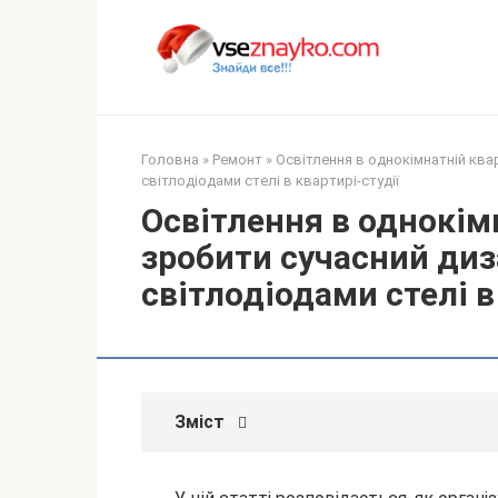
Перейти
до
вмісту
Головна
»
Ремонт
»
Освітлення в однокімнатній ква
світлодіодами стелі в квартирі-студії
Освітлення в однокімн
зробити сучасний диз
світлодіодами стелі в
Зміст