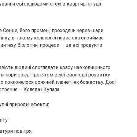
е Сонце, його промені, проходячи через шари
нку, в такому кольорі сітківка ока сприймає
нтезу, біологічні процеси — це всі продукти
ивість людині споглядати красу навколишнього
ні пори року. Протягом всієї еволюції розвитку
о поклонялося сонячній планеті як божеству. Досі
тояння — Коляда і Купала.
пні природні ефекти:
іту;
атури повітря;