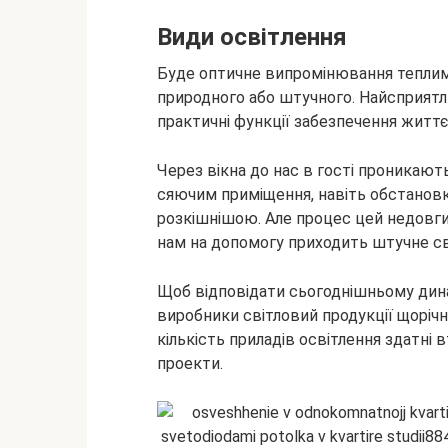
Види освітлення
Буде оптичне випромінювання теплим 
природного або штучного. Найсприятл
практичні функції забезпечення життє
Через вікна до нас в гості проникають
сяючим приміщення, навіть обстановк
розкішнішою. Але процес цей недовгий,
нам на допомогу приходить штучне св
Щоб відповідати сьогоднішньому дин
виробники світловий продукції щорічно
кількість приладів освітлення здатні 
проекти.