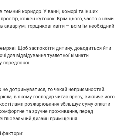
 темний коридор. У ванні, коморі та інших
простір, кожен куточок. Крім цього, часто з нами
акваріумі, горщикові квіти — всім їм необхідний
темряві. Щоб заспокоїти дитину, доводиться йти
очі для відвідування туалетної кімнати
у передпокої.
їх не дотримуватися, то чекай неприємностей.
рісла, в якому господар читає пресу, викличе його
ькості ламп розжарювання збільшує суму оплати
комфортне та зручне проживання, перед
вітлювальний дизайн приміщення.
 фактори: