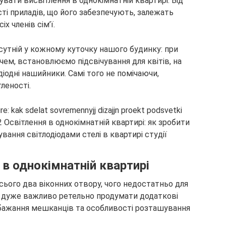
зувати висвітлення в однокімнатній квартирі. Від
сті приладів, що його забезпечують, залежать
х членів сім’ї.
сутній у
кожному куточку нашого будинку: при
чем, встановлюємо підсвічування для квітів, на
іодні нашийники. Самі того не помічаючи,
тленості.
 в однокімнатній квартирі
сього два віконних отвору, чого недостатньо для
у дуже важливо ретельно продумати додаткові
обажання мешканців та особливості розташування