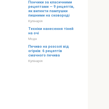
Пончики за класичними
рецептами — 9 рецептів,
як випекти пампушки
пишними на сковороді
Кулінарія
Техніки нанесення тіней
на очі
Мода
Печиво на розсолі від
огірків: 6 рецептів
смачного печива
Кулінарія