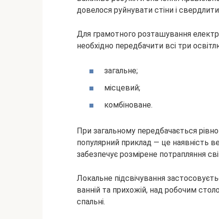
довелося руйнувати стіни і свердлити
Для грамотного розташування електрич
необхідно передбачити всі три освітл
загальне;
місцевий;
комбіноване.
При загальному передбачається рівно
популярний приклад — це наявність ве
забезпечує розмірене потрапляння сві
Локальне підсвічування застосовується
ванній та прихожій, над робочим столом
спальні.