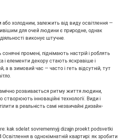
або холодним, залежить від виду освітлення —
ивішим для очей людини є природне, однак
діяльності виконує штучне.
 сонячні промені, піднімають настрій і роблять
а і елементи декору стають яскравіше і
 а в зимовий час — часто і геть відсутній, тут
ітло.
амічно розвивається ритму життя людини,
 створюють інноваційні технології. Види і
втілити в реальність самі незвичайні дизайн-