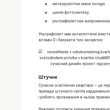
метеорологічні зміни погоди;
цикли фотосинтезу;
ультрафіолетове випромінюва
Ультрафіолет має антисептичні власт
вітамін D і балувати тіло засмагою.
Штучне
Сучасне освітлення квартири — це пе
прилади штучного світла кардинальн
і роблять проживання в ньому приєм
Важливо розуміти значення правильно