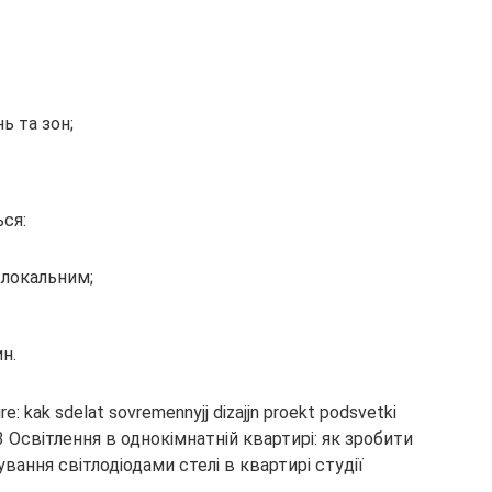
ь та зон;
ся:
 локальним;
ин.