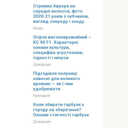
Стрижка Аврора на
середні волосся, фото
2020-21 років з чубчиком,
вигляд спереду і ззаду.
Мода
Огірок високоврожайний –
КС 90 F1. Характерні
ознаки культури,
специфіка агротехніки,
гідності і мінуси
Довідник
Підгодівля полуниці
навесні для великого
врожаю — як і чим
удобрювати
Кулінарія
Коли збирати гарбузи з
городу на зберігання?
Ознаки стиглості гарбуза
Довідник