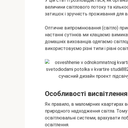
У цій статті розповідається, як органі
величини світлового потоку та кілько
затишок і зручність проживання для всі
Оптичне випромінювання (світло) при
настанні сутінків ми клацаємо вимика
домашніх вихованців одягаємо світлод
використовуємо різні типи і рівні осві
Особливості висвітлення
Як правило, в маломірних квартирах в
природного надходження світла. Том
освітлювальні системи, врахувати п
освітлення.