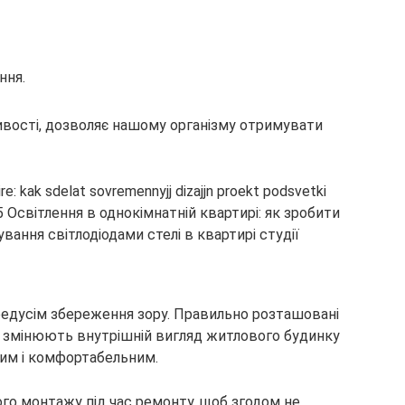
ння.
ивості, дозволяє нашому організму отримувати
редусім збереження зору. Правильно розташовані
о змінюють внутрішній вигляд житлового будинку
ним і комфортабельним.
го монтажу під час ремонту, щоб згодом не