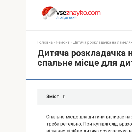
Перейти
до
вмісту
Головна
»
Ремонт
»
Дитяча розкладачка на ламелях
Дитяча розкладачка 
спальне місце для д
Зміст
Спальне місце для дитини впливає на я
треба ретельно. При купівлі слід вра
відмінно підійде дитяча розкладачка 