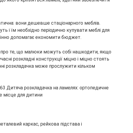
тична: вони дешевше стаціонарного меблів.
ь і їм необхідно періодично купувати меблі для
дмінно допомагає економити бюджет.
 про те, що малюки можуть собі нашкодити, якщо
часні розкладні конструкції міцно і міцно стоять
анні розкладачка може прослужити кільком
еталевий каркас, рейкова підстава і