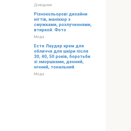
Довідник
Різнокольорові дизайни
нігтів, манікюр з
смужками, розлученнями,
втиркой. Фото
Мода
Есте Лаудер крем для
обличчя для шкіри після
30, 40, 50 років, боротьби
зі зморшками, денний,
нічний, тональний
Мода