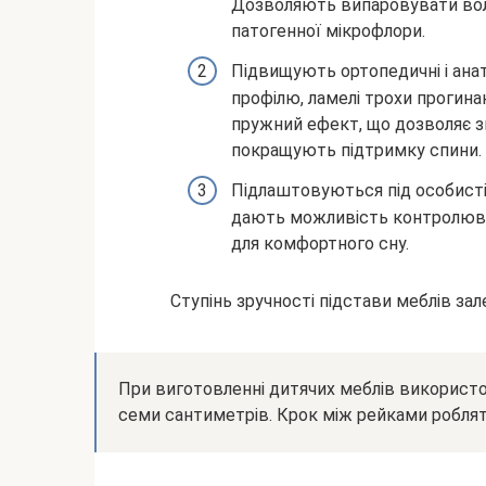
Дозволяють випаровувати вол
патогенної мікрофлори.
Підвищують ортопедичні і анат
профілю, ламелі трохи прогин
пружний ефект, що дозволяє з
покращують підтримку спини.
Підлаштовуються під особисті
дають можливість контролюва
для комфортного сну.
Ступінь зручності підстави меблів зале
При виготовленні дитячих меблів використ
семи сантиметрів. Крок між рейками роблят