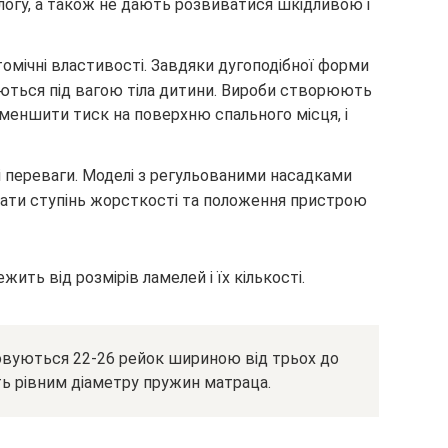
огу, а також не дають розвиватися шкідливою і
омічні властивості. Завдяки дугоподібної форми
аються під вагою тіла дитини. Вироби створюють
меншити тиск на поверхню спального місця, і
 переваги. Моделі з регульованими насадками
ти ступінь жорсткості та положення пристрою
жить від розмірів ламелей і їх кількості.
овуються 22-26 рейок шириною від трьох до
ь рівним діаметру пружин матраца.