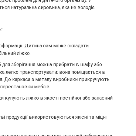
ворює проблем для дитячого організму. У
ься натуральна сировина, яка не володіє
к:
нсформації. Дитина сам може складати,
ільний ліжко.
б для зберігання можна прибрати в шафу або
ка легко транспортувати: вона поміщається в
я. До каркаса з металу виробники прикручують
 перестановки меблів.
и купують ліжко в якості постійної або запасний
ві продукції використовуються якісні та міцні
 до якого кріпляться ламелі, здатний забезпечити