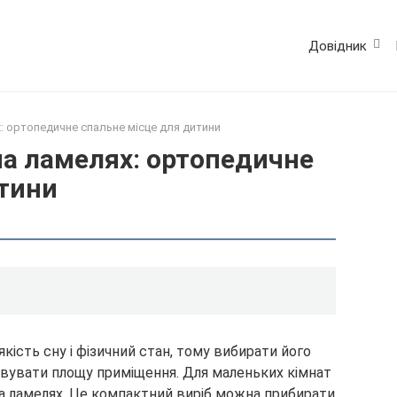
Довідник
: ортопедичне спальне місце для дитини
на ламелях: ортопедичне
итини
кість сну і фізичний стан, тому вибирати його
ховувати площу приміщення. Для маленьких кімнат
на ламелях. Це компактний виріб можна прибирати