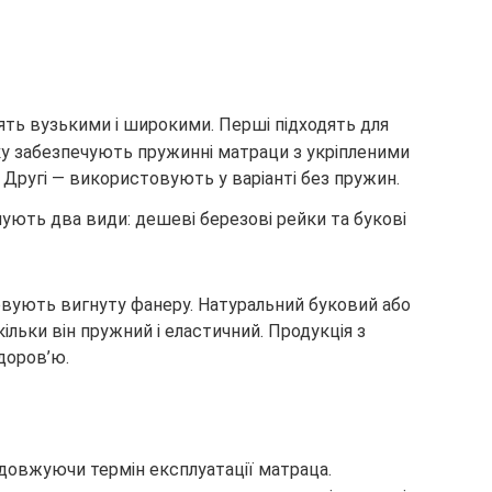
ять вузькими і широкими. Перші підходять для
яку забезпечують пружинні матраци з укріпленими
Другі — використовують у варіанті без пружин.
ують два види: дешеві березові рейки та букові
вують вигнуту фанеру. Натуральний буковий або
льки він пружний і еластичний. Продукція з
здоров’ю.
одовжуючи термін експлуатації матраца.