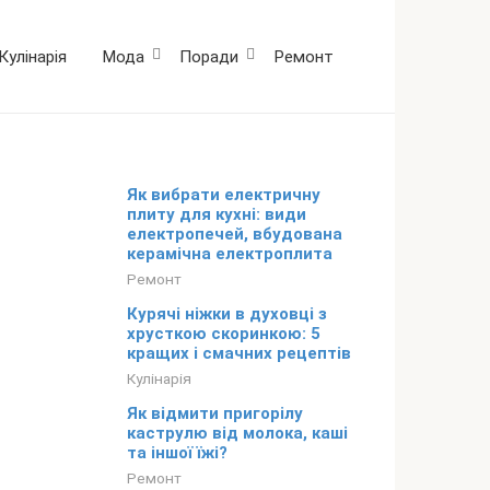
Кулінарія
Мода
Поради
Ремонт
Як вибрати електричну
плиту для кухні: види
електропечей, вбудована
керамічна електроплита
Ремонт
Курячі ніжки в духовці з
хрусткою скоринкою: 5
кращих і смачних рецептів
Кулінарія
Як відмити пригорілу
каструлю від молока, каші
та іншої їжі?
Ремонт