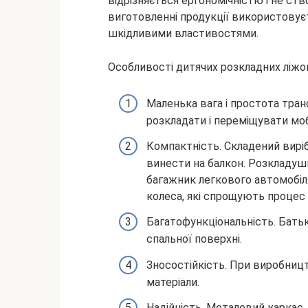
відрізняється ергономічністю і не ст
виготовленні продукції використовуєт
шкідливими властивостями.
Особливості дитячих розкладних ліжо
Маленька вага і простота тра
розкладати і переміщувати моб
Компактність. Складений вирі
винести на балкон. Розкладуш
багажник легкового автомобіл
колеса, які спрощують процес
Багатофункціональність. Батьк
спальної поверхні.
Зносостійкість. При виробницт
матеріали.
Надійність. Металевий каркас,