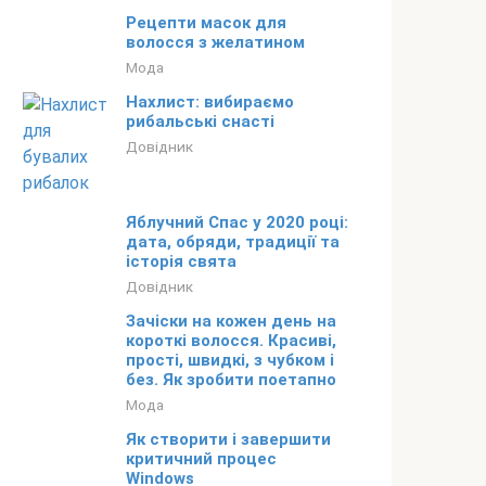
Рецепти масок для
волосся з желатином
Мода
Нахлист: вибираємо
рибальські снасті
Довідник
Яблучний Спас у 2020 році:
дата, обряди, традиції та
історія свята
Довідник
Зачіски на кожен день на
короткі волосся. Красиві,
прості, швидкі, з чубком і
без. Як зробити поетапно
Мода
Як створити і завершити
критичний процес
Windows