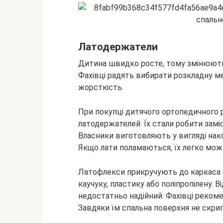
Латодержатели
Дитина швидко росте, тому змінюютьс
Фахівці радять вибирати розкладну м
жорсткість.
При покупці дитячого ортопедичного 
латодержателей. Їх стали робити заміс
Власники виготовляють у вигляді нако
Якщо лати поламаються, їх легко мож
Латофлекси прикручують до каркаса 
каучуку, пластику або поліпропілену. В
недостатньо надійний. Фахівці рекоме
Завдяки їм спальна поверхня не скрип