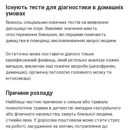
Існують тести для діагностики в домашніх
умовах
Якихось спеціальних клінічних тестів на виявлення
дисоціації не існує. Важливе значення мають
спостереження близьких, які першими помічають
дивацтва в поведінці, висловлюваннях хворої людини.
Остаточно може поставити діагноз тільки
кваліфікований фахівець, який ретельно аналізує кожен
випадок, виключає інші психічні хвороби (шизофренію,
деменцію), органічну патологію головного мозку та
інтоксикації.
Причини розладу
Найбільш частою причиною є сильна або тривала
психологічна травма в дитинстві: випадки сексуального
або фізичного насильства, смерть близької людини,
стихійні лиха. У дорослих поштовхом може стати стрес
на роботі, засудження за злочин, потрапляння до