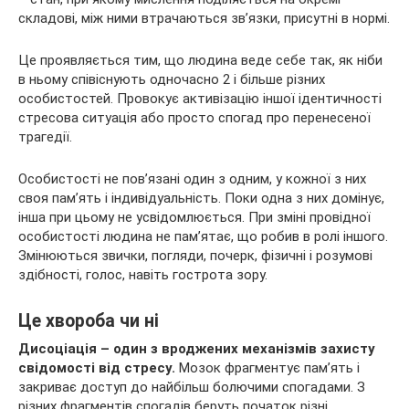
складові, між ними втрачаються зв’язки, присутні в нормі.
Це проявляється тим, що людина веде себе так, як ніби
в ньому співіснують одночасно 2 і більше різних
особистостей. Провокує активізацію іншої ідентичності
стресова ситуація або просто спогад про перенесеної
трагедії.
Особистості не пов’язані один з одним, у кожної з них
своя пам’ять і індивідуальність. Поки одна з них домінує,
інша при цьому не усвідомлюється. При зміні провідної
особистості людина не пам’ятає, що робив в ролі іншого.
Змінюються звички, погляди, почерк, фізичні і розумові
здібності, голос, навіть гострота зору.
Це хвороба чи ні
Дисоціація – один з вроджених механізмів захисту
свідомості від стресу.
Мозок фрагментує пам’ять і
закриває доступ до найбільш болючими спогадами. З
різних фрагментів спогадів беруть початок різні