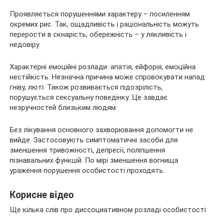
Проявляється порушеннями характеру – посиленням
окремих рис. Так, ощадливість і раціональність можуть
перерости в скнарість, обережність – у лякливість і
недовіру.
Характерні емоційні розлади: апатія, ейфорія, емоційна
нестійкість. Незначна причина може спровокувати напад
гніву, люті. Також розвивається підозрілість,
порушується сексуальну поведінку. Це завдає
незручностей близьким людям.
Без лікування основного захворювання допомогти не
вийде. Застосовують симптоматичні засоби для
зменшення тривожності, депресії, поліпшення
пізнавальних функцій. По мірі зменшення вогнища
ураження порушення особистості проходять.
Корисне відео
Ще кілька слів про диссоциативном розладі особистості: