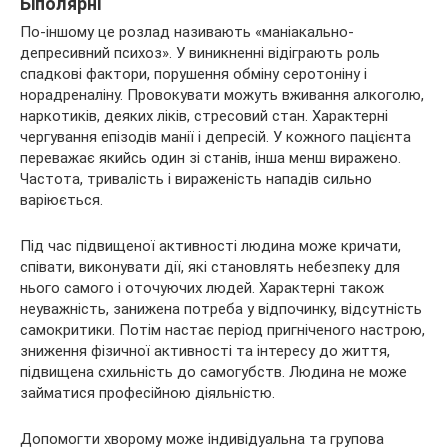
Біполярні
По-іншому це розлад називають «маніакально-
депресивний психоз». У виникненні відіграють роль
спадкові фактори, порушення обміну серотоніну і
норадреналіну. Провокувати можуть вживання алкоголю,
наркотиків, деяких ліків, стресовий стан. Характерні
чергування епізодів манії і депресій. У кожного пацієнта
переважає якийсь один зі станів, інша менш виражено.
Частота, тривалість і вираженість нападів сильно
варіюється.
Під час підвищеної активності людина може кричати,
співати, виконувати дії, які становлять небезпеку для
нього самого і оточуючих людей. Характерні також
неуважність, занижена потреба у відпочинку, відсутність
самокритики. Потім настає період пригніченого настрою,
зниження фізичної активності та інтересу до життя,
підвищена схильність до самогубств. Людина не може
займатися професійною діяльністю.
Допомогти хворому може індивідуальна та групова