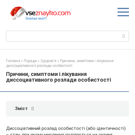
Перейти
до
вмісту
Пошук:
Головна
»
Поради
»
Здоров'я
»
Причини, симптоми і лікування
диссоциативного розлади особистості
Причини, симптоми і лікування
диссоциативного розлади особистості
Зміст
Диссоціативний розлад особистості (або ідентичності)
– стан, при якому мислення поділяється на окремі