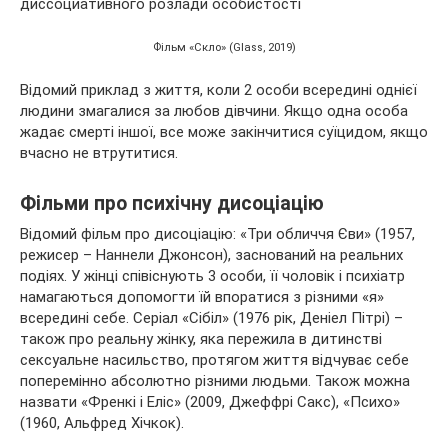
Фільм «Скло» (Glass, 2019)
Відомий приклад з життя, коли 2 особи всередині однієї
людини змагалися за любов дівчини. Якщо одна особа
жадає смерті іншої, все може закінчитися суїцидом, якщо
вчасно не втрутитися.
Фільми про психічну дисоціацію
Відомий фільм про дисоціацію: «Три обличчя Єви» (1957,
режисер – Наннели Джонсон), заснований на реальних
подіях. У жінці співіснують 3 особи, її чоловік і психіатр
намагаються допомогти їй впоратися з різними «я»
всередині себе. Серіал «Сібіл» (1976 рік, Деніел Пітрі) –
також про реальну жінку, яка пережила в дитинстві
сексуальне насильство, протягом життя відчуває себе
поперемінно абсолютно різними людьми. Також можна
назвати «Френкі і Еліс» (2009, Джеффрі Сакс), «Психо»
(1960, Альфред Хічкок).