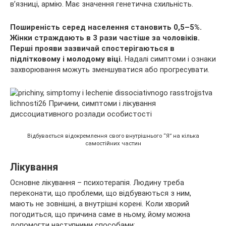
в’язниці, армію. Має значення генетична схильність.
Поширеність серед населення становить 0,5–5%.
Жінки страждають в 3 рази частіше за чоловіків.
Перші прояви зазвичай спостерігаються в
підлітковому і молодому віці.
Надалі симптоми і ознаки
захворювання можуть зменшуватися або прогресувати.
Відбувається відокремлення свого внутрішнього “Я” на кілька
самостійних частин
Лікування
Основне лікування – психотерапія. Людину треба
переконати, що проблеми, що відбуваються з ним,
мають не зовнішні, а внутрішні корені. Коли хворий
погодиться, що причина саме в ньому, йому можна
допомогти наступними способами: