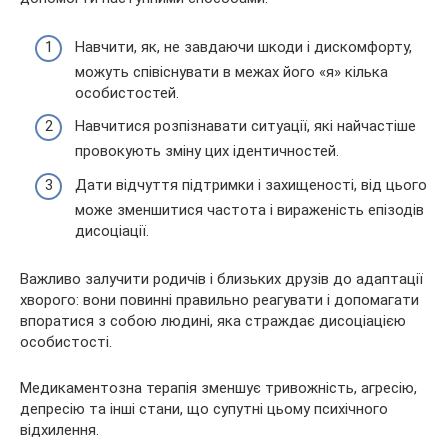
Навчити, як, не завдаючи шкоди і дискомфорту,
можуть співіснувати в межах його «я» кілька
особистостей.
Навчитися розпізнавати ситуації, які найчастіше
провокують зміну цих ідентичностей.
Дати відчуття підтримки і захищеності, від цього
може зменшитися частота і вираженість епізодів
дисоціації.
Важливо залучити родичів і близьких друзів до адаптації
хворого: вони повинні правильно реагувати і допомагати
впоратися з собою людині, яка страждає дисоціацією
особистості.
Медикаментозна терапія зменшує тривожність, агресію,
депресію та інші стани, що супутні цьому психічного
відхилення.