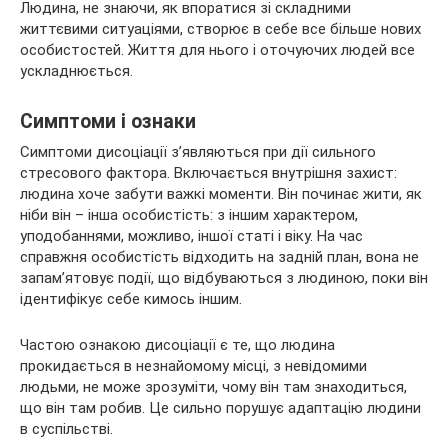
Людина, не знаючи, як впоратися зі складними
життєвими ситуаціями, створює в себе все більше нових
особистостей. Життя для нього і оточуючих людей все
ускладнюється.
Симптоми і ознаки
Симптоми дисоціації з’являються при дії сильного
стресового фактора. Включається внутрішня захист:
людина хоче забути важкі моменти. Він починає жити, як
ніби він – інша особистість: з іншим характером,
уподобаннями, можливо, іншої статі і віку. На час
справжня особистість відходить на задній план, вона не
запам’ятовує події, що відбуваються з людиною, поки він
ідентифікує себе кимось іншим.
Частою ознакою дисоціації є те, що людина
прокидається в незнайомому місці, з невідомими
людьми, не може зрозуміти, чому він там знаходиться,
що він там робив. Це сильно порушує адаптацію людини
в суспільстві.