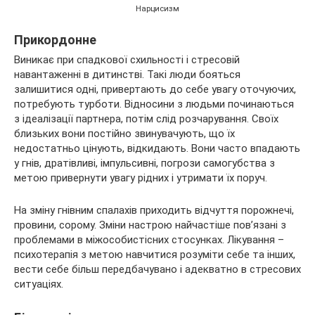
Нарцисизм
Прикордонне
Виникає при спадкової схильності і стресовій
навантаженні в дитинстві. Такі люди бояться
залишитися одні, привертають до себе увагу оточуючих,
потребують турботи. Відносини з людьми починаються
з ідеалізації партнера, потім слід розчарування. Своїх
близьких вони постійно звинувачують, що їх
недостатньо цінують, відкидають. Вони часто впадають
у гнів, дратівливі, імпульсивні, погрози самогубства з
метою привернути увагу рідних і утримати їх поруч.
На зміну гнівним спалахів приходить відчуття порожнечі,
провини, сорому. Зміни настрою найчастіше пов’язані з
проблемами в міжособистісних стосунках. Лікування –
психотерапія з метою навчитися розуміти себе та інших,
вести себе більш передбачувано і адекватно в стресових
ситуаціях.