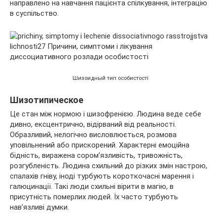
направлено на навчання пацієнта спілкування, інтеграцію
в суспільство.
Шизоидный тип особистості
Шизотипическое
Це стан між нормою і шизофренією. Людина веде себе
дивно, ексцентрично, відірваний від реальності.
Образливий, нелогічно висловлюється, розмова
уповільнений або прискорений. Характерні емоційна
бідність, виражена сором’язливість, тривожність,
розгубленість. Людина схильний до різких змін настрою,
спалахів гніву, іноді турбують короткочасні марення і
галюцинації. Такі люди схильні вірити в магію, в
присутність померлих людей. Їх часто турбують
нав’язливі думки.