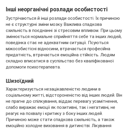
Інші неорганічні розлади особистості
Зустрічаються й інші розлади особистості. Їх причиною
не є структурні зміни мозку. Важлива спадкова
схильність в поєднанні зі стресовим впливом. При цьому
змінюється нормальне сприйняття себе та інших людей,
поведінка стає не адекватним ситуації. Псуються
міжособистісні відносини, втрачається професійна
придатність, втрачається емоційна стійкість. Людям
складно вписатися в суспільство без кваліфікованої
допомоги психотерапевта.
Шизоїдний
Характеризується незацікавленістю людини в
соціальному житті, відстороненістю від інших людей. Він
не прагне до спілкування, віддає перевагу усамітнення,
слабо виражає емоції як позитивні, так і негативні, не
реагує на похвалу і критику з боку інших людей.
Причиною може стати спадкова схильність, а також
емоційно холодне виховання в дитинстві. Лікування