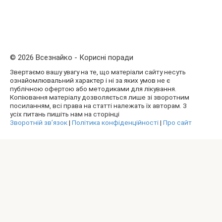
© 2026 Всезнайко - Корисні поради
Звертаємо вашу увагу на те, що матеріали сайту несуть
ознайомлювальний характер і ні за яких умов не є
публічною офертою або методиками для лікування.
Копіювання матеріалу дозволяється лише зі зворотним
посиланням, всі права на статті належать їх авторам. З
усіх питань пишіть нам на сторінці
Зворотній зв’язок
|
Політика конфіденційності
|
Про сайт