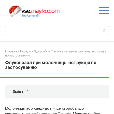
Перейти
до
вмісту
Пошук:
Головна
»
Поради
»
Здоров'я
»
Флуконазол при молочниці: інструкція
по застосуванню
Флуконазол при молочниці: інструкція по
застосуванню
Зміст
Молочниця або кандидоз — це хвороба, що
викликається грибками роду Candida. Мешкає грибок