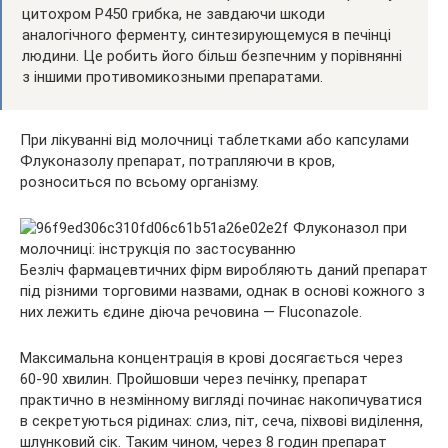
цитохром Р450 грибка, не завдаючи шкоди
аналогічного ферменту, синтезирующемуся в печінці
людини. Це робить його більш безпечним у порівнянні
з іншими противомикозными препаратами.
При лікуванні від молочниці таблетками або капсулами
Флуконазолу препарат, потрапляючи в кров,
розноситься по всьому організму.
Безліч фармацевтичних фірм виробляють даний препарат
під різними торговими назвами, однак в основі кожного з
них лежить єдине діюча речовина — Fluconazole.
Максимальна концентрація в крові досягається через
60-90 хвилин. Пройшовши через печінку, препарат
практично в незмінному вигляді починає накопичуватися
в секретуються рідинах: слиз, піт, сеча, піхвові виділення,
шлунковий сік. Таким чином, через 8 годин препарат