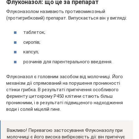
Флуконазол: що це за препарат
Флуконазолом називають противомикозный
(протигрибковий) препарат. Випускається він у вигляді:
таблеток;
сиропів;
капсул;
розчинів для парентерального введення.
Флуконазол є головним засобом від молочниці. Його
механізм дії спрямований на порушення проникності
стінки грибка. В результаті пригнічення особливого
ферменту цитохрому Р450 клітини стають більш
проникними, і в результаті підвищеного надходження
води і солей міцелій гине.
Важливо! Перевагою застосування Флуконазолу при
молочниці є його висока вибірковість дії: він пригнічує