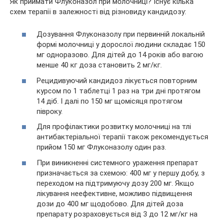
Як приймати Флуконазол при молочниці? Існує кілька
схем терапії в залежності від різновиду кандидозу:
Дозування Флуконазолу при первинній локальній
формі молочниці у дорослої людини складає 150
мг одноразово. Для дітей до 14 років або вагою
менше 40 кг доза становить 2 мг/кг.
Рецидивуючий кандидоз лікується повторним
курсом по 1 таблетці 1 раз на три дні протягом
14 діб. І далі по 150 мг щомісяця протягом
півроку.
Для профілактики розвитку молочниці на тлі
антибактеріальної терапії також рекомендується
прийом 150 мг Флуконазолу один раз.
При виникненні системного ураження препарат
призначається за схемою: 400 мг у першу добу, з
переходом на підтримуючу дозу 200 мг. Якщо
лікування неефективне, можливо підвищення
дози до 400 мг щодобово. Для дітей доза
препарату розраховується від 3 до 12 мг/кг на