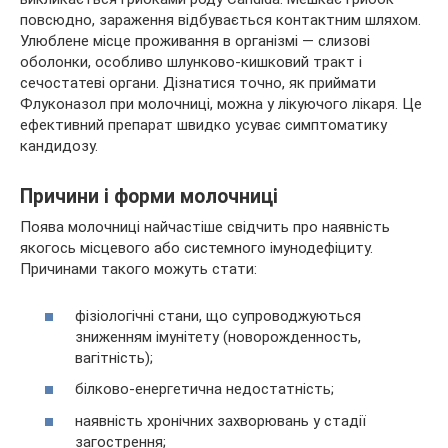
повсюдно, зараження відбувається контактним шляхом.
Улюблене місце проживання в організмі — слизові
оболонки, особливо шлунково-кишковий тракт і
сечостатеві органи. Дізнатися точно,
як приймати
Флуконазол при молочниці, можна у лікуючого лікаря. Це
ефективний препарат швидко усуває симптоматику
кандидозу.
Причини і форми молочниці
Поява молочниці найчастіше свідчить про наявність
якогось місцевого або системного імунодефіциту.
Причинами такого можуть стати:
фізіологічні стани, що супроводжуються
зниженням імунітету (новорожденность,
вагітність);
білково-енергетична недостатність;
наявність хронічних захворювань у стадії
загострення;