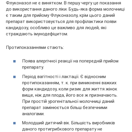
Флуконазол не є винятком. В першу чергу це показання
до використання даного ліки. Будь-яка форма молочниці
є таким для прийому Флуконазолу, крім цього даний
препарат використовується для профілактики появи
кандидозу, особливо це важливо для людей, які
страждають імунодефіцитом.
Протипоказаннями стають:
Поява алергічної реакції на попередній прийом
препарату.
Період вагітності і лактації. Є відносним
протипоказанням, т. к. при виникненні важких
форм кандидозу, коли ризик для життя жінок
вище, ніж для плода, його все ж призначають.
При простій урогенітальної молочниці даний
препарат замінюється більш безпечними
аналогами.
Молодший дитячий вік. Більшість виробників
даного протигрибкового препарату не