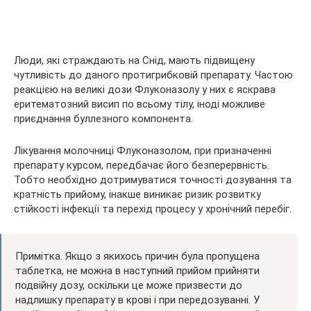
Люди, які страждають на Снід, мають підвищену
чутливість до даного протигрибковій препарату. Частою
реакцією на великі дози Флуконазолу у них є яскрава
еритематозний висип по всьому тілу, іноді можливе
приєднання буллезного компонента.
Лікування молочниці Флуконазолом, при призначенні
препарату курсом, передбачає його безперервність.
Тобто необхідно дотримуватися точності дозування та
кратність прийому, інакше виникає ризик розвитку
стійкості інфекції та перехід процесу у хронічний перебіг.
Примітка. Якщо з якихось причин була пропущена
таблетка, не можна в наступний прийом прийняти
подвійну дозу, оскільки це може призвести до
надлишку препарату в крові і при передозуванні. У