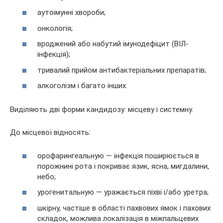
аутоімунні хвороби;
онкологія;
вроджений або набутий імунодефіцит (ВІЛ-
інфекція);
тривалий прийом антибактеріальних препаратів;
алкоголізм і багато інших.
Виділяють дві форми кандидозу: місцеву і системну.
До місцевої відносять:
орофарингеальную — інфекція поширюється в
порожнині рота і покриває язик, ясна, мигдалини,
небо;
урогенитальную — уражається піхві і/або уретра;
шкірну, частіше в області пахвових ямок і пахових
складок, можлива локалізація в міжпальцевих