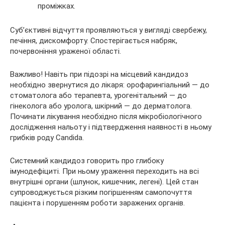
проміжках.
Суб’єктивні відчуття проявляються у вигляді свербежу,
печіння, дискомфорту. Спостерігається набряк,
почервоніння ураженої області.
Важливо! Навіть при підозрі на місцевий кандидоз
необхідно звернутися до лікаря: орофарингіальний — до
стоматолога або терапевта, урогенітальний — до
гінеколога або уролога, шкірний — до дерматолога.
Починати лікування необхідно після мікробіологічного
дослідження нальоту і підтвердження наявності в ньому
грибків роду Candida.
Системний кандидоз говорить про глибоку
імунодефіциті. При ньому ураження переходить на всі
внутрішні органи (шлунок, кишечник, легені). Цей стан
супроводжується різким погіршенням самопочуття
пацієнта і порушенням роботи заражених органів.