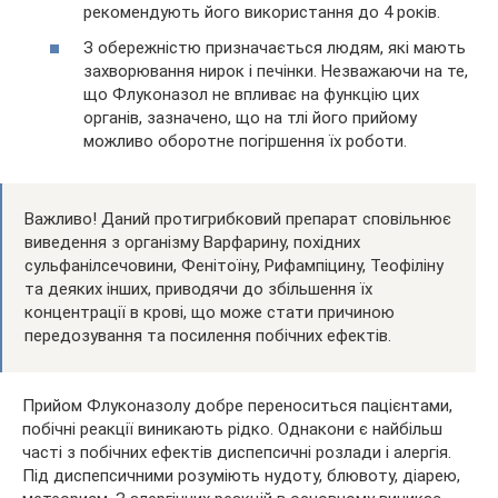
рекомендують його використання до 4 років.
З обережністю призначається людям, які мають
захворювання нирок і печінки. Незважаючи на те,
що Флуконазол не впливає на функцію цих
органів, зазначено, що на тлі його прийому
можливо оборотне погіршення їх роботи.
Важливо! Даний протигрибковий препарат сповільнює
виведення з організму Варфарину, похідних
сульфанілсечовини, Фенітоїну, Рифампіцину, Теофіліну
та деяких інших, приводячи до збільшення їх
концентрації в крові, що може стати причиною
передозування та посилення побічних ефектів.
Прийом Флуконазолу добре переноситься пацієнтами,
побічні реакції виникають рідко. Однакони є найбільш
часті з побічних ефектів диспепсичні розлади і алергія.
Під диспепсичними розуміють нудоту, блювоту, діарею,