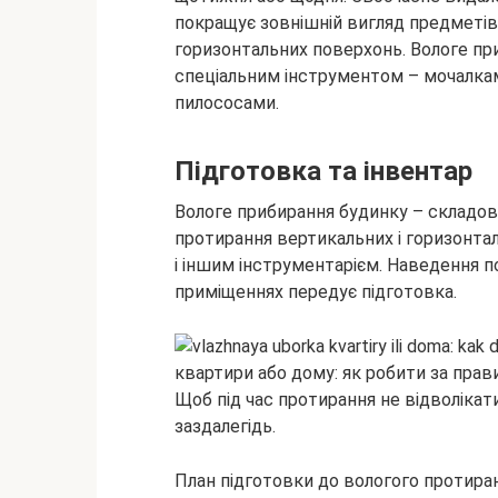
покращує зовнішній вигляд предметі
горизонтальних поверхонь. Вологе при
спеціальним інструментом – мочалк
пилососами.
Підготовка та інвентар
Вологе прибирання будинку – складов
протирання вертикальних і горизонт
і іншим інструментарієм. Наведення по
приміщеннях передує підготовка.
Щоб під час протирання не відволікат
заздалегідь.
План підготовки до вологого протиран