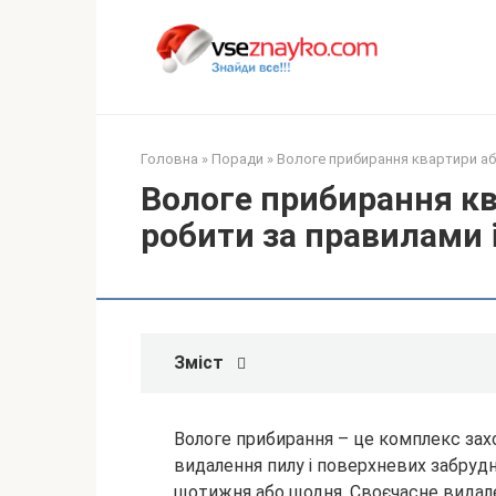
Перейти
до
вмісту
Головна
»
Поради
»
Вологе прибирання квартири аб
Вологе прибирання кв
робити за правилами 
Зміст
Вологе прибирання – це комплекс зах
видалення пилу і поверхневих забрудн
щотижня або щодня. Своєчасне видале