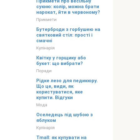
Прикмети про весільну
сукню: колір, можна брати
нарокат, йти в червоному?
Прикмети
Бутерброди з горбушею на
святковий стіл: прості і
смачні
Кулінарія
Квітку у горщику або
букет: що вибрати?
Поради
Рідке лезо для педикюру.
Що це, види, як
користуватися, яке
купити. Відгуки
Мода
Оселедець під шубою з
яблуком
Кулінарія
Tmall: як купувати на