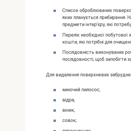
Список оброблюваних поверхон
яких планується прибирання. Н
предмети інтер’єру, які потре
Перелік необхідної побутової х
кошти, які потрібні для очищення
Послідовність виконуваних ро
послідовності, щоб запобігти
Для видалення поверхневих забруднень
миючий пилосос;
відра;
віник;
совок;
пароочисник;