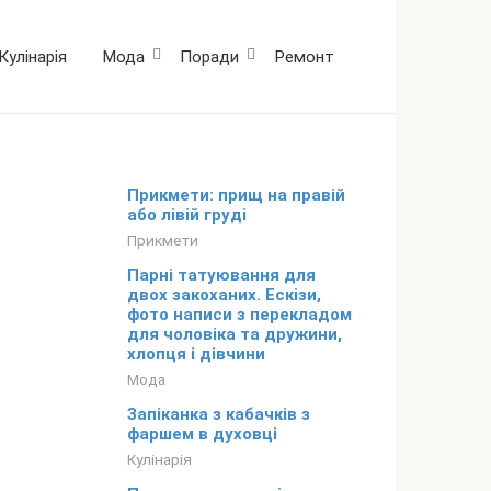
Кулінарія
Мода
Поради
Ремонт
Прикмети: прищ на правій
або лівій груді
Прикмети
Парні татуювання для
двох закоханих. Ескізи,
фото написи з перекладом
для чоловіка та дружини,
хлопця і дівчини
Мода
Запіканка з кабачків з
фаршем в духовці
Кулінарія