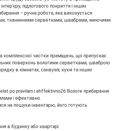
в
інтер’єру, підлогового покриття і інших
бирання – ручна робота, яка виконується
ами, тканинними серветками, швабрами, миючими
а комплексної чистки приміщень, що припускає
альних поверхонь вологими серветками, шваброю
рядку в кімнатах, санвузлі, кухні та інших
ися на пошуки інвентарю, його готують
ня в будинку або квартирі: