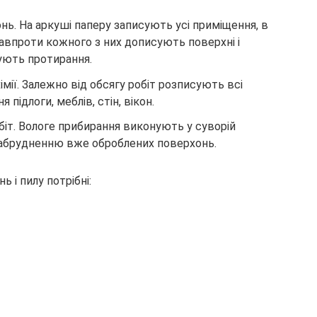
ь. На аркуші паперу записують усі приміщення, в
авпроти кожного з них дописують поверхні і
бують протирання.
імії. Залежно від обсягу робіт розписують всі
 підлоги, меблів, стін, вікон.
біт. Вологе прибирання виконують у суворій
 забрудненню вже оброблених поверхонь.
 і пилу потрібні: