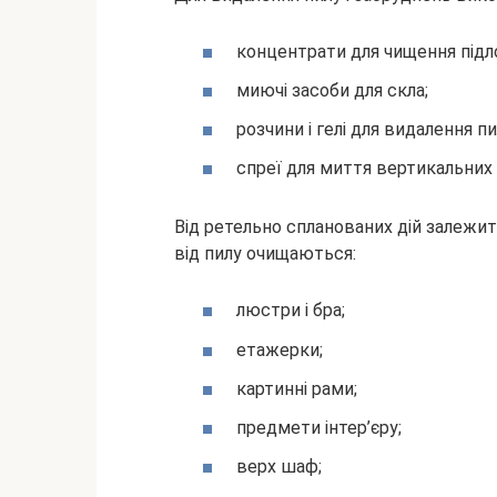
концентрати для чищення підл
миючі засоби для скла;
розчини і гелі для видалення пи
спреї для миття вертикальних
Від ретельно спланованих дій залежит
від пилу очищаються:
люстри і бра;
етажерки;
картинні рами;
предмети інтер’єру;
верх шаф;