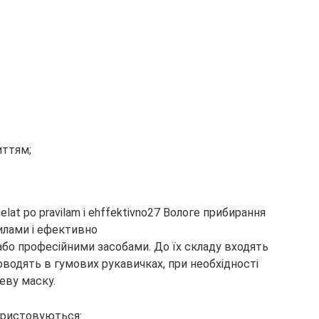
иттям;
бо професійними засобами. До їх складу входять
оводять в гумових рукавичках, при необхідності
еву маску.
ористовуються: