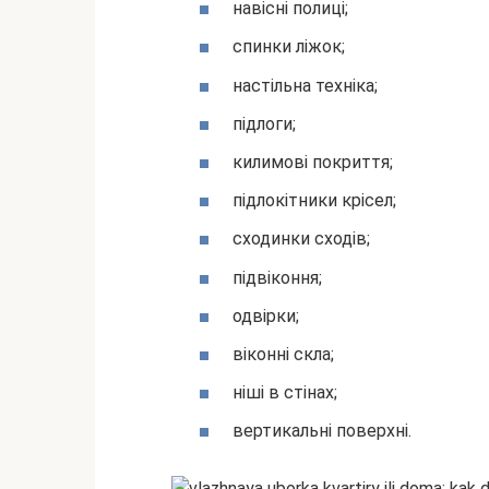
навісні полиці;
спинки ліжок;
настільна техніка;
підлоги;
килимові покриття;
підлокітники крісел;
сходинки сходів;
підвіконня;
одвірки;
віконні скла;
ніші в стінах;
вертикальні поверхні.