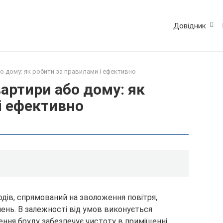
Довідник
о дому: як робити за правилами і ефективно
артири або дому: як
і ефективно
одів, спрямований на зволоження повітря,
ень. В залежності від умов виконується
ння бруду забезпечує чистоту в приміщенні,