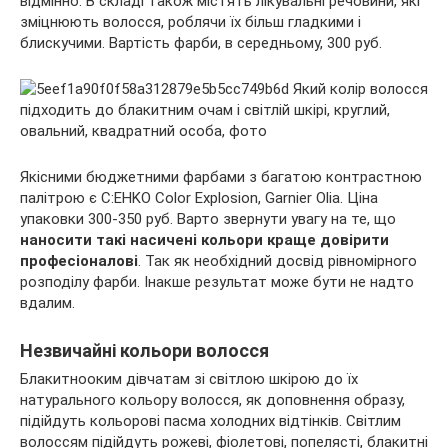
відмінно. В складі також містять лікувальні речовини, які
зміцнюють волосся, роблячи їх більш гладкими і
блискучими. Вартість фарби, в середньому, 300 руб.
Якісними бюджетними фарбами з багатою контрастною
палітрою є C:EHKO Color Explosion, Garnier Olia. Ціна
упаковки 300-350 руб. Варто звернути увагу на те, що
наносити такі насичені кольори краще довірити
професіоналові
. Так як необхідний досвід рівномірного
розподілу фарби. Інакше результат може бути не надто
вдалим.
Незвичайні кольори волосся
Блакитнооким дівчатам зі світлою шкірою до їх
натурального кольору волосся, як доповнення образу,
підійдуть кольорові пасма холодних відтінків. Світлим
волоссям підійдуть рожеві, фіолетові, попелясті, блакитні