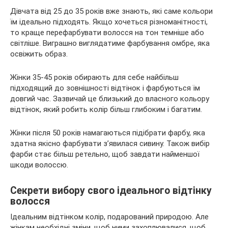
Дівчата від 25 до 35 років вже знають, які саме кольори
їм ідеально підходять. Якщо хочеться різноманітності,
то краще перефарбувати волосся на тон темніше або
світліше. Виграшно виглядатиме фарбування омбре, яка
освіжить образ.
Жінки 35-45 років обирають для себе найбільш
підходящий до зовнішності відтінок і фарбуються їм
довгий час. Зазвичай це близький до власного кольору
відтінок, який робить колір більш глибоким і багатим.
Жінки після 50 років намагаються підібрати фарбу, яка
здатна якісно фарбувати з’явилася сивину. Також вибір
фарби стає більш ретельно, щоб завдати найменшої
шкоди волоссю.
Секрети вибору свого ідеального відтінку
волосся
Ідеальним відтінком колір, подарований природою. Але
жінкам необхідні зміни, щоб ними захоплювалися, щоб