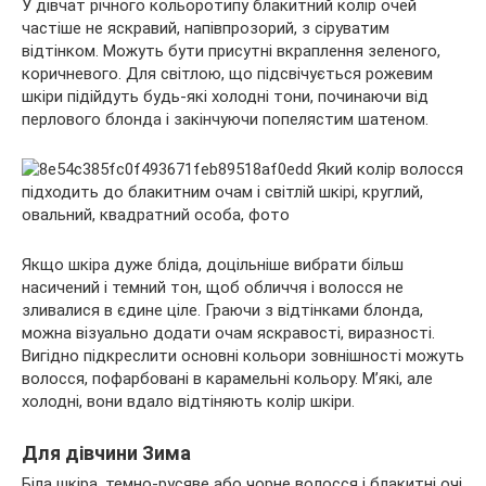
У дівчат річного кольоротипу блакитний колір очей
частіше не яскравий, напівпрозорий, з сіруватим
відтінком. Можуть бути присутні вкраплення зеленого,
коричневого. Для світлою, що підсвічується рожевим
шкіри підійдуть будь-які холодні тони, починаючи від
перлового блонда і закінчуючи попелястим шатеном.
Якщо шкіра дуже бліда, доцільніше вибрати більш
насичений і темний тон, щоб обличчя і волосся не
зливалися в єдине ціле. Граючи з відтінками блонда,
можна візуально додати очам яскравості, виразності.
Вигідно підкреслити основні кольори зовнішності можуть
волосся, пофарбовані в карамельні кольору. М’які, але
холодні, вони вдало відтіняють колір шкіри.
Для дівчини Зима
Біла шкіра, темно-русяве або чорне волосся і блакитні очі