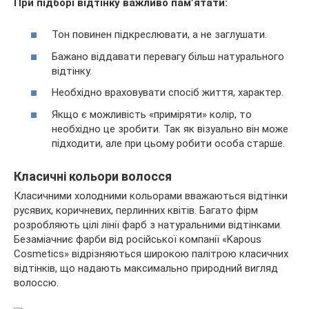
При підборі відтінку важливо пам’ятати:
Тон повинен підкреслювати, а не заглушати.
Бажано віддавати перевагу більш натурального
відтінку.
Необхідно враховувати спосіб життя, характер.
Якщо є можливість «приміряти» колір, то
необхідно це зробити. Так як візуально він може
підходити, але при цьому робити особа старше.
Класичні кольори волосся
Класичними холодними кольорами вважаються відтінки
русявих, коричневих, перлинних квітів. Багато фірм
розробляють цілі лінії фарб з натуральними відтінками.
Безаміачниє фарби від російської компанії «Kapous
Cosmetics» відрізняються широкою палітрою класичних
відтінків, що надають максимально природний вигляд
волоссю.