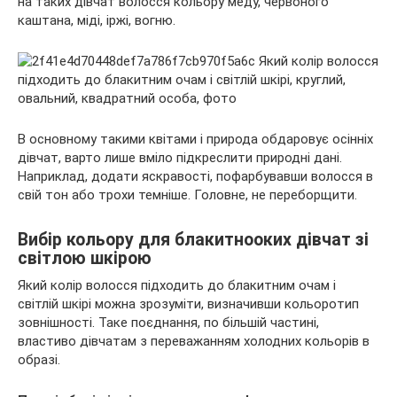
на таких дівчат волосся кольору меду, червоного
каштана, міді, іржі, вогню.
В основному такими квітами і природа обдаровує осінніх
дівчат, варто лише вміло підкреслити природні дані.
Наприклад, додати яскравості, пофарбувавши волосся в
свій тон або трохи темніше. Головне, не переборщити.
Вибір кольору для блакитнооких дівчат зі
світлою шкірою
Який колір волосся підходить до блакитним очам і
світлій шкірі можна зрозуміти, визначивши кольоротип
зовнішності. Таке поєднання, по більшій частині,
властиво дівчатам з переважанням холодних кольорів в
образі.