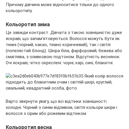
Причому дівчина може відноситися тільки до одного
кольоротипу.
Кольоротип зима
Це завжди контраст. Дівчата з такою зовнішністю дуже
яскраві, що запам’ятовуються. Волосся можуть бути як
темні (чорний, какао, темно коричневий), так і світлі
(попелястий блонд). Шкіра біла, фарфоровий, бежева або
смаглява, з оливковою подтоном. Відсутність веснянок.
Очі яскраві, чітко окреслені: чорні, карі, сині, блакитні.
Варто звернути увагу, що всі відтінки зовнішності
холодні. Чорний з синім відливом, світлі кольори шкіри і
волосся з сірим або рожевим відтінком.
Кольоротип весна