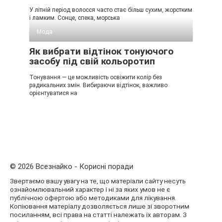
У літній період волосся часто стає більш сухим, жорстким
і ламким. Сонце, спека, морська
Мода
Як вибрати відтінок тонуючого
засобу під свій кольоротип
Тонування — це можливість освіжити колір без
радикальних змін. Вибираючи відтінок, важливо
орієнтуватися на
© 2026 Всезнайко - Корисні поради
Звертаємо вашу увагу на те, що матеріали сайту несуть
ознайомлювальний характер і ні за яких умов не є
публічною офертою або методиками для лікування.
Копіювання матеріалу дозволяється лише зі зворотним
посиланням, всі права на статті належать їх авторам. З