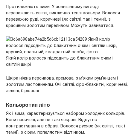
Протилежність зими. У зовнішньому вигляді
переважають світлі, виключно теплі кольори. Волосся
переважно руді, коричневі (як світлі, так і темні), з
красивим золотим переливом. Можуть завиватися.
Який колір волосся підходить до блакитним очам і
світлій шкірі
Шкіра ніжна персикова, кремова, з м’яким рум’янцем і
золотим ластовинням. Очі світлі, сіро-блакитні, коричневі,
зелені, бірюзові.
Кольоротип літо
Як і зима, характеризується набором холодних кольорів.
Вони насичені, але не такі яскраві. Відсутнє
контрастування в образі. Волосся русяве (як світлі, так і
темні), з сірим, попелястим відтінком.