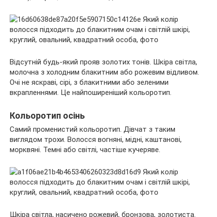
Відсутній будь-який прояв золотих тонів. Шкіра світла,
молочна з холодним блакитним або рожевим відливом.
Очі не яскраві, сірі, з блакитними або зеленими
вкрапленнями. Це найпоширеніший кольоротип.
Кольоротип осінь
Самий променистий кольоротип. Дівчат з таким
виглядом трохи. Волосся вогняні, мідні, каштанові,
морквяні. Темні або світлі, частіше кучеряве.
Шкіра світла, насичено рожевий, бронзова, золотиста.