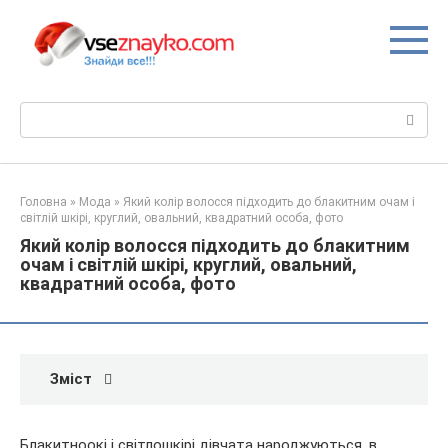
Перейти
до
вмісту
Пошук:
Головна
»
Мода
»
Який колір волосся підходить до блакитним очам і
світлій шкірі, круглий, овальний, квадратний особа, фото
Який колір волосся підходить до блакитним
очам і світлій шкірі, круглий, овальний,
квадратний особа, фото
Зміст
Блакитноокі і світлошкірі дівчата народжуються, в