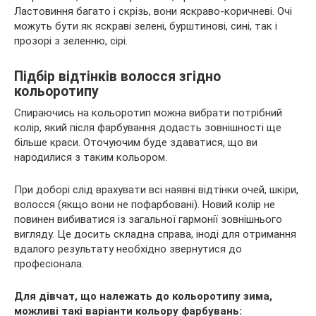
Ластовиння багато і скрізь, вони яскраво-коричневі. Очі
можуть бути як яскраві зелені, бурштинові, сині, так і
прозорі з зеленню, сірі.
Підбір відтінків волосся згідно
кольоротипу
Спираючись на кольоротип можна вибрати потрібний
колір, який після фарбування додасть зовнішності ще
більше краси. Оточуючим буде здаватися, що ви
народилися з таким кольором.
При доборі слід врахувати всі наявні відтінки очей, шкіри,
волосся (якщо вони не пофарбовані). Новий колір не
повинен вибиватися із загальної гармонії зовнішнього
вигляду. Це досить складна справа, іноді для отримання
вдалого результату необхідно звернутися до
професіонала.
Для дівчат, що належать до кольоротипу зима,
можливі такі варіанти кольору фарбувань: