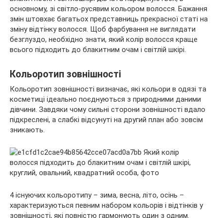
основному, зі світло-русявим кольором волосся. Бажання
змін штовхає багатьох представниць прекрасної статі на
зміну відтінку волосся. Щоб фарбування не виглядати
безглуздо, необхідно знати, який колір волосся краще
всього підходить до блакитним очам і світлій шкірі.
Кольоротип зовнішності
Кольоротип зовнішності визначає, які кольори в одязі та
косметиці ідеально поєднуються з природними даними
дівчини. Завдяки чому сильні сторони зовнішності вдало
підкреслені, а слабкі відсунуті на другий план або зовсім
зникають.
4 існуючих кольоротипу – зима, весна, літо, осінь –
характеризуються певним набором кольорів і відтінків у
зовнішності, які повністю гармонують один з одним.