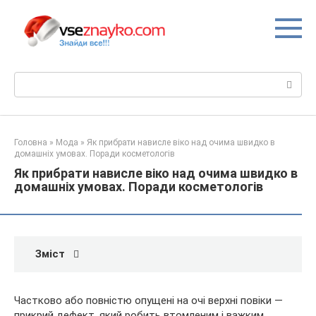
Перейти
до
вмісту
Пошук:
Головна
»
Мода
»
Як прибрати нависле віко над очима швидко в
домашніх умовах. Поради косметологів
Як прибрати нависле віко над очима швидко в
домашніх умовах. Поради косметологів
Зміст
Частково або повністю опущені на очі верхні повіки —
прикрий дефект, який робить втомленим і важким