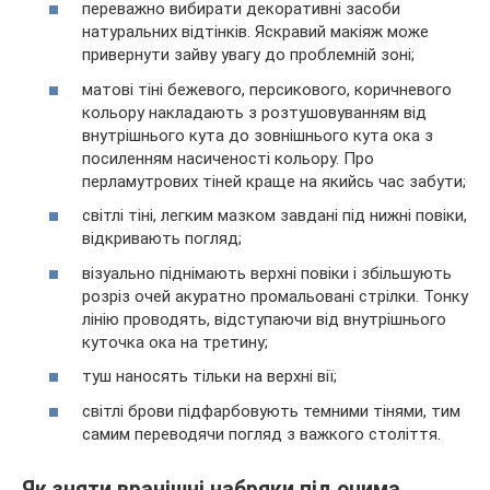
переважно вибирати декоративні засоби
натуральних відтінків. Яскравий макіяж може
привернути зайву увагу до проблемній зоні;
матові тіні бежевого, персикового, коричневого
кольору накладають з розтушовуванням від
внутрішнього кута до зовнішнього кута ока з
посиленням насиченості кольору. Про
перламутрових тіней краще на якийсь час забути;
світлі тіні, легким мазком завдані під нижні повіки,
відкривають погляд;
візуально піднімають верхні повіки і збільшують
розріз очей акуратно промальовані стрілки. Тонку
лінію проводять, відступаючи від внутрішнього
куточка ока на третину;
туш наносять тільки на верхні вії;
світлі брови підфарбовують темними тінями, тим
самим переводячи погляд з важкого століття.
Як зняти вранішні набряки під очима