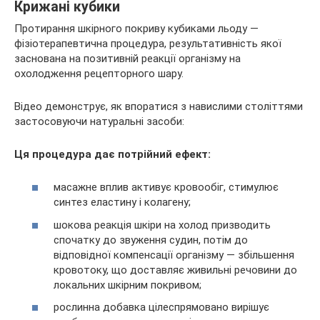
Крижані кубики
Протирання шкірного покриву кубиками льоду —
фізіотерапевтична процедура, результативність якої
заснована на позитивній реакції організму на
охолодження рецепторного шару.
Відео демонструє, як впоратися з навислими століттями
застосовуючи натуральні засоби:
Ця процедура дає потрійний ефект:
масажне вплив активує кровообіг, стимулює
синтез еластину і колагену;
шокова реакція шкіри на холод призводить
спочатку до звуження судин, потім до
відповідної компенсації організму — збільшення
кровотоку, що доставляє живильні речовини до
локальних шкірним покривом;
рослинна добавка цілеспрямовано вирішує