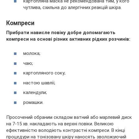
картопляна маска не рекомендована тим, у кого
чутлива, схильна до алергічних реакцій шкіра.
Компреси
Прибрати нависле повіку добре допомагають
компреси на основі різних активних рідких розчинів:
молока;
чаю;
картопляного соку;
настою шавлії;
календули;
ромашки.
Просочений обраним складом ватний або марлевий диск
на 7-15 хв. накладають на верхні повіки. Великою
ефективністю володіють контрастні компреси. В кінці
процедури на тонізовану шкіру наносять зволожуючий