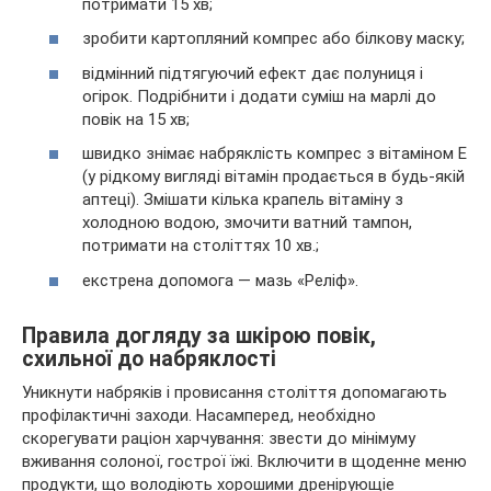
потримати 15 хв;
зробити картопляний компрес або білкову маску;
відмінний підтягуючий ефект дає полуниця і
огірок. Подрібнити і додати суміш на марлі до
повік на 15 хв;
швидко знімає набряклість компрес з вітаміном Е
(у рідкому вигляді вітамін продається в будь-якій
аптеці). Змішати кілька крапель вітаміну з
холодною водою, змочити ватний тампон,
потримати на століттях 10 хв.;
екстрена допомога — мазь «Реліф».
Правила догляду за шкірою повік,
схильної до набряклості
Уникнути набряків і провисання століття допомагають
профілактичні заходи. Насамперед, необхідно
скорегувати раціон харчування: звести до мінімуму
вживання солоної, гострої їжі. Включити в щоденне меню
продукти, що володіють хорошими дренірующіе