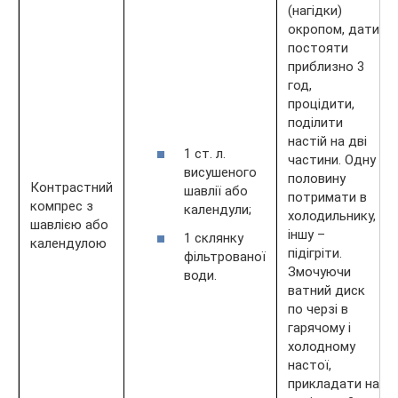
(нагідки)
окропом, дати
постояти
приблизно 3
год,
процідити,
поділити
настій на дві
1 ст. л.
частини. Одну
висушеного
половину
Контрастний
шавлії або
потримати в
компрес з
календули;
холодильнику,
шавлією або
іншу –
1 склянку
календулою
підігріти.
фільтрованої
Змочуючи
води.
ватний диск
по черзі в
гарячому і
холодному
настої,
прикладати на