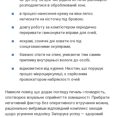
розподілитися в оброблюваній зоні;
в процесі нанесення крему на віки легко
натискати на кісточку під бровою;
довгу роботу за комп’ютером періодично
переривати і виконувати вправи для очей;
яскраві, сонячні дні ховати очі під
сонцезахисними окулярами;
бажано спати на спині, уникаючи тим самим
припливу внутрішньої вологи до особі;
відмовитися від куріння. Нікотин, що порушує
процес мікроциркуляції, є серйозним
провокатором набряклості очей.
Нависле повіку, що додає погляду печаль і похмурість,
спотворює візуальне сприйняття зовнішності. Прибрати
негативний фактор без оперативного втручання можна,
раціонально вибравши відповідний комплекс заходів
щодо усунення недоліку. Запорука успіху — здоровий