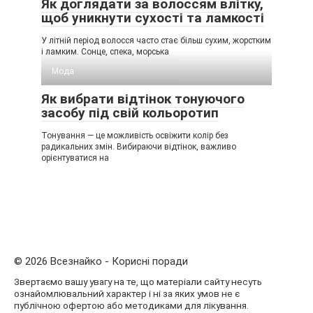
Як доглядати за волоссям влітку,
щоб уникнути сухості та ламкості
У літній період волосся часто стає більш сухим, жорстким
і ламким. Сонце, спека, морська
Мода
Як вибрати відтінок тонуючого
засобу під свій кольоротип
Тонування — це можливість освіжити колір без
радикальних змін. Вибираючи відтінок, важливо
орієнтуватися на
© 2026 Всезнайко - Корисні поради
Звертаємо вашу увагу на те, що матеріали сайту несуть
ознайомлювальний характер і ні за яких умов не є
публічною офертою або методиками для лікування.