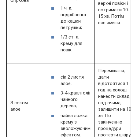
Огіркова
верхні повіки і
1 ч. л.
потримати 10-
подрібненої
15 хв. Потім
до кашки
все змити.
петрушки;
1/3 ст. л.
крему для
повік.
Перемішати,
сік 2 листя
дати
алое;
відстоятися 1
год на холоді,
3-4 краплі олії
нанести склад
чайного
З соком
над очима,
дерева;
алое
залишити на 10
чайна ложка
хв. По
крему з
закінченню
зволожуючим
процедури
ефектом.
протерти шкіру