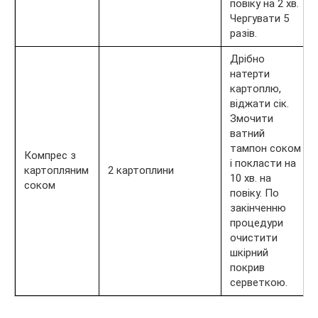
повіку на 2 хв.
Чергувати 5
разів.
Дрібно
натерти
картоплю,
віджати сік.
Змочити
ватний
тампон соком
Компрес з
і покласти на
картопляним
2 картоплини
10 хв. на
соком
повіку. По
закінченню
процедури
очистити
шкірний
покрив
серветкою.