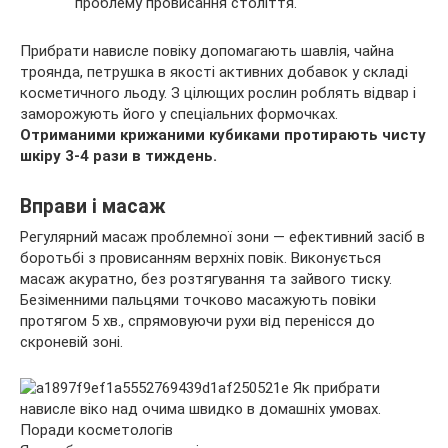
проблему провисання століття.
Прибрати нависле повіку допомагають шавлія, чайна
троянда, петрушка в якості активних добавок у складі
косметичного льоду. З цілющих рослин роблять відвар і
заморожують його у спеціальних формочках.
Отриманими крижаними кубиками протирають чисту
шкіру 3-4 рази в тиждень.
Вправи і масаж
Регулярний масаж проблемної зони — ефективний засіб в
боротьбі з провисанням верхніх повік. Виконується
масаж акуратно, без розтягування та зайвого тиску.
Безіменними пальцями точково масажують повіки
протягом 5 хв., спрямовуючи рухи від перенісся до
скроневій зоні.