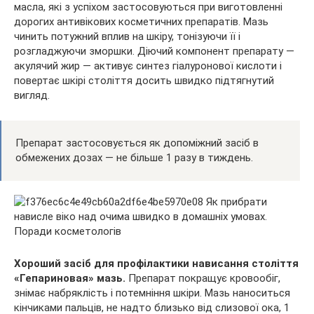
масла, які з успіхом застосовуються при виготовленні
дорогих антивікових косметичних препаратів. Мазь
чинить потужний вплив на шкіру, тонізуючи її і
розгладжуючи зморшки. Діючий компонент препарату —
акулячий жир — активує синтез гіалуронової кислоти і
повертає шкірі століття досить швидко підтягнутий
вигляд.
Препарат застосовується як допоміжний засіб в
обмежених дозах — не більше 1 разу в тиждень.
Хороший засіб для профілактики нависання століття
«Гепариновая» мазь.
Препарат покращує кровообіг,
знімає набряклість і потемніння шкіри. Мазь наноситься
кінчиками пальців, не надто близько від слизової ока, 1