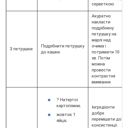
серветкою.
Акуратно
накласти
подрібнену
петрушку на
марлі над
Подрібнити петрушку
очима і
З петрушки
до кашки.
потримати 10
хв. Потім
можна
провести
контрастне
вмивання.
? Натертої
картоплини;
Інгредієнти
добре
жовток 1
перемішати до
яйця;
консистенції