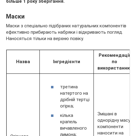
більше 1 року зберігання.
Маски
Маски з спеціально підібраних натуральних компонентів
ефективно прибирають набряки і відкривають погляд.
Наносяться тільки на верхню повіку.
Рекомендації
Назва
Інгредієнти
по
використанню
третина
натертого на
дрібній тертці
огірка;
Змішані в
кілька
однорідну масу
крапель
компоненти
вичавленого
наносити на
лимона;