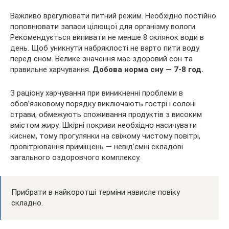
Важливо врегулювати питний режим. Необхідно постійно
поповнювати запаси цілющої для організму вологи.
Рекомендується випивати не менше 8 склянок води в
день. Щоб уникнути набряклості не варто пити воду
перед сном. Велике значення має здоровий сон та
правильне харчування.
Добова норма сну — 7-8 год.
З раціону харчування при виникненні проблеми в
обов’язковому порядку виключають гострі і солоні
страви, обмежують споживання продуктів з високим
вмістом жиру. Шкірні покриви необхідно насичувати
киснем, тому прогулянки на свіжому чистому повітрі,
провітрювання приміщень — невід’ємні складові
загального оздоровчого комплексу.
Прибрати в найкоротші терміни нависле повіку
складно.