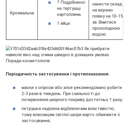
? Подрібненої
нанести склад
на тертушці
на верхню
Крохмальна
картоплини;
повіку на 10-15
хв. Вмитися
1 яйце.
прохолодною
водою.
Періодичність застосування і протипоказання:
маски з огірком або алое рекомендовано робити
2-3 рази в тиждень. При схильності до
почервоніння шкірного покриву достатньо 1 разу;
петрушка наділена відбілюючим властивістю,
тому власницям світлої шкіри варто обмежити її
застосування;