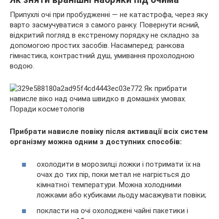
Припухлі очі при пробудженні — не катастрофа, через яку
варто засмучуватися з самого ранку. Повернути ясний,
відкритий погляд в екстреному порядку не складно за
допомогою простих засобів. Насамперед: ранкова
гімнастика, контрастний душ, умивання прохолодною
водою.
Прибрати нависле повіку після активації всіх систем
організму можна одним з доступних способів:
охолодити в морозилці ложки і потримати їх на
очах до тих пір, поки метал не нагріється до
кімнатної температури. Можна холодними
ложками або кубиками льоду масажувати повіки;
покласти на очі охолоджені чайні пакетики і