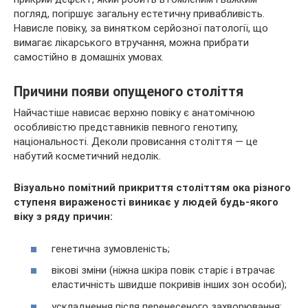
погляд, погіршує загальну естетичну привабливість.
Нависле повіку, за винятком серйозної патології, що
вимагає лікарського втручання, можна прибрати
самостійно в
домашніх умовах.
Причини появи опущеного століття
Найчастіше нависає верхню повіку є анатомічною
особливістю представників певного генотипу,
національності. Деколи провисання століття — це
набутий косметичний недолік.
Візуально помітний прикриття століттям ока різного
ступеня вираженості виникає у людей будь-якого
віку з ряду причин:
генетична зумовленість;
вікові зміни (ніжна шкіра повік старіє і втрачає
еластичність швидше покривів інших зон особи);
ускладнення після перенесеного захворювання;