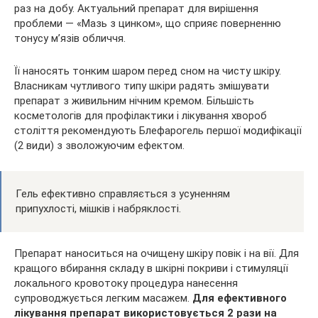
раз на добу. Актуальний препарат для вирішення
проблеми — «Мазь з цинком», що сприяє поверненню
тонусу м’язів обличчя.
Її наносять тонким шаром перед сном на чисту шкіру.
Власникам чутливого типу шкіри радять змішувати
препарат з живильним нічним кремом. Більшість
косметологів для профілактики і лікування хвороб
століття рекомендують Блефарогель першої модифікації
(2 види) з зволожуючим ефектом.
Гель ефективно справляється з усуненням
припухлості, мішків і набряклості.
Препарат наноситься на очищену шкіру повік і на вії. Для
кращого вбирання складу в шкірні покриви і стимуляції
локального кровотоку процедура нанесення
супроводжується легким масажем.
Для ефективного
лікування препарат використовується 2 рази на