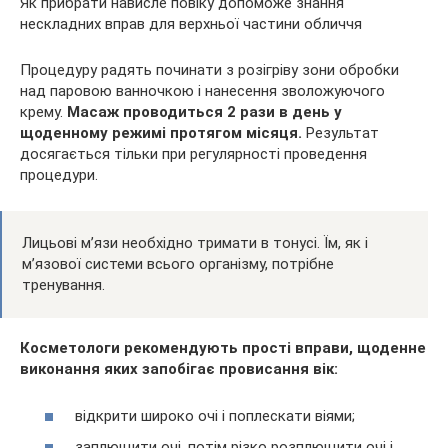
Як прибрати нависле повіку допоможе знання
нескладних вправ для верхньої частини обличчя
Процедуру радять починати з розігріву зони обробки
над паровою ванночкою і нанесення зволожуючого
крему.
Масаж проводиться 2 рази в день у
щоденному режимі протягом місяця.
Результат
досягається тільки при регулярності проведення
процедури.
Лицьові м’язи необхідно тримати в тонусі. Їм, як і
м’язової системи всього організму, потрібне
тренування.
Косметологи рекомендують прості вправи, щоденне
виконання яких запобігає провисання вік:
відкрити широко очі і поплескати віями;
заплющити очі, потім різко розплющити очі і