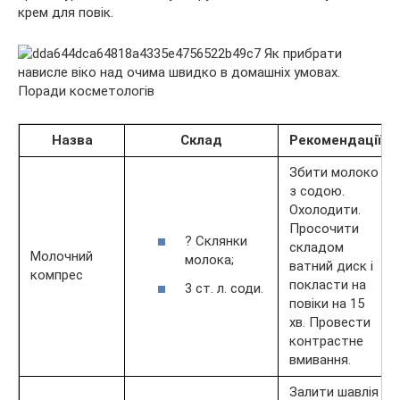
крем для повік.
Назва
Склад
Рекомендації
Збити молоко
з содою.
Охолодити.
Просочити
? Склянки
складом
Молочний
молока;
ватний диск і
компрес
покласти на
3 ст. л. соди.
повіки на 15
хв. Провести
контрастне
вмивання.
Залити шавлія