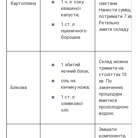
1 ч. л. соку
Картопляна
сметани.
квашеної
Нанести суміш,
капусти;
потримати 7 хв.
Ретельно
1 ст. л.
змити складу.
пшеничного
борошна.
Склад можна
1 збитий
тримати на
яєчний білок;
століттях 10
сіль на
хв. По
кінчику ножа;
Білкова
закінченню
процедури
1 ст. л.
вмитися
оливкової
прохолодною
олії.
водою.
Змішати
компоненти,