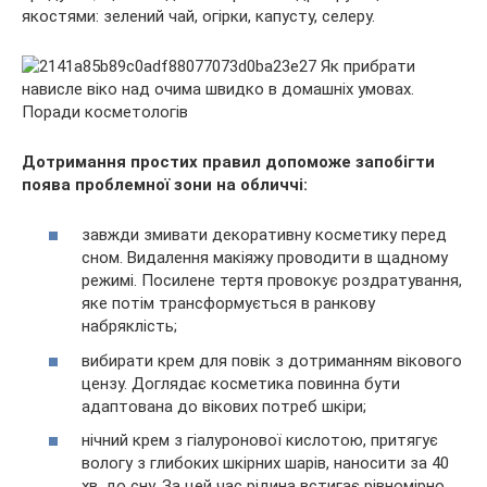
якостями: зелений чай, огірки, капусту, селеру.
Дотримання простих правил допоможе запобігти
поява проблемної зони на обличчі:
завжди змивати декоративну косметику перед
сном. Видалення макіяжу проводити в щадному
режимі. Посилене тертя провокує роздратування,
яке потім трансформується в ранкову
набряклість;
вибирати крем для повік з дотриманням вікового
цензу. Доглядає косметика повинна бути
адаптована до вікових потреб шкіри;
нічний крем з гіалуронової кислотою, притягує
вологу з глибоких шкірних шарів, наносити за 40
хв. до сну. За цей час рідина встигає рівномірно