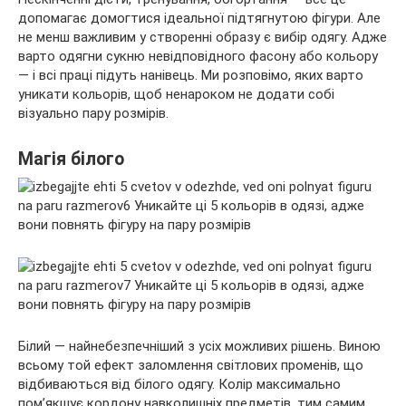
допомагає домогтися ідеальної підтягнутою фігури. Але
не менш важливим у створенні образу є вибір одягу. Адже
варто одягни сукню невідповідного фасону або кольору
— і
всі праці підуть нанівець. Ми розповімо, яких варто
уникати кольорів, щоб ненароком не додати собі
візуально пару розмірів.
Магія білого
Білий — найнебезпечніший з усіх можливих рішень. Виною
всьому той ефект заломлення світлових променів, що
відбиваються від білого одягу. Колір максимально
пом’якшує кордону навколишніх предметів, тим самим