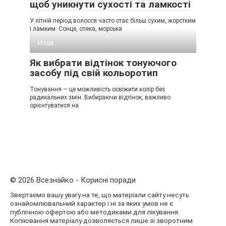
щоб уникнути сухості та ламкості
У літній період волосся часто стає більш сухим, жорстким
і ламким. Сонце, спека, морська
Мода
Як вибрати відтінок тонуючого
засобу під свій кольоротип
Тонування — це можливість освіжити колір без
радикальних змін. Вибираючи відтінок, важливо
орієнтуватися на
© 2026 Всезнайко - Корисні поради
Звертаємо вашу увагу на те, що матеріали сайту несуть
ознайомлювальний характер і ні за яких умов не є
публічною офертою або методиками для лікування.
Копіювання матеріалу дозволяється лише зі зворотним