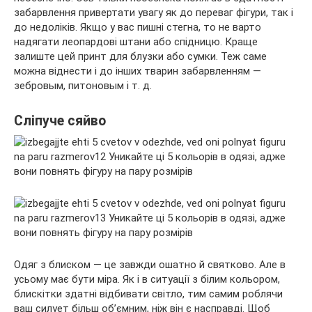
забарвлення привертати увагу як до переваг фігури, так і
до недоліків. Якщо у вас пишні стегна, то не варто
надягати леопардові штани або спідницю. Краще
залиште цей принт для блузки або сумки. Теж саме
можна віднести і до інших тварин забарвленням —
зебровым, питоновым і т. д.
Сліпуче сяйво
Одяг з блиском — це завжди ошатно й святково. Але в
усьому має бути міра. Як і в ситуації з білим кольором,
блискітки здатні відбивати світло, тим самим роблячи
ваш силует більш об’ємним, ніж він є насправді. Щоб