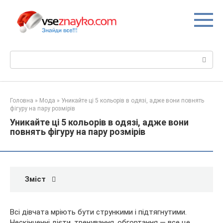
Перейти
до
вмісту
Пошук:
Головна
»
Мода
»
Уникайте ці 5 кольорів в одязі, адже вони повнять
фігуру на пару розмірів
Уникайте ці 5 кольорів в одязі, адже вони
повнять фігуру на пару розмірів
Зміст
Всі дівчата мріють бути стрункими і підтягнутими.
Нескінченні дієти, тренування, обгортання — все це