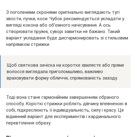
З поголеними скронями оригінально виглядають тугі
хвости, пучки, коси. Чубок рекомендується укладати у
вигляді кокона або об’ємного начісування. А ось
створювати пружні, суворі завитки не бажано. Такий
варіант укладання буде дисгармонировать зі стильовим
напрямком стрижки.
Щоб святкова зачіска на коротке хвилясте або пряме
волосся виглядала приголомшливо, важливо
враховувати форму обличчя, спрямованість заходу.
Тоді вона стане гармонійним завершенням обраного
способу. Короткі стрижки роблять дівчину впевненою в
собі, підкреслюють її індивідуальність, силу і красу. Це
відмінний варіант для експериментів і кардинального
перевтілення образу.