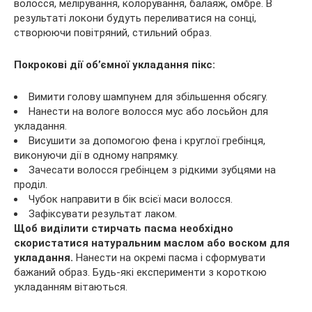
волосся, мелірування, колорування, балаяж, омбре. В
результаті локони будуть переливатися на сонці,
створюючи повітряний, стильний образ.
Покрокові дії об’ємної укладання пікс:
Вимити голову шампунем для збільшення обсягу.
Нанести на вологе волосся мус або лосьйон для
укладання.
Висушити за допомогою фена і круглої гребінця,
виконуючи дії в одному напрямку.
Зачесати волосся гребінцем з рідкими зубцями на
проділ.
Чубок направити в бік всієї маси волосся.
Зафіксувати результат лаком.
Щоб виділити стирчать пасма необхідно
скористатися натуральним маслом або воском для
укладання.
Нанести на окремі пасма і сформувати
бажаний образ. Будь-які експерименти з короткою
укладанням вітаються.