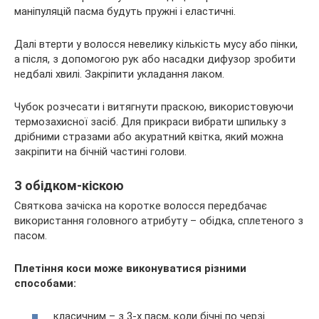
маніпуляцій пасма будуть пружні і еластичні.
Далі втерти у волосся невелику кількість мусу або пінки,
а після, з допомогою рук або насадки дифузор зробити
недбалі хвилі. Закріпити укладання лаком.
Чубок розчесати і витягнути праскою, використовуючи
термозахисної засіб. Для прикраси вибрати шпильку з
дрібними стразами або акуратний квітка, який можна
закріпити на бічній частині голови.
З обідком-кіскою
Святкова зачіска на коротке волосся передбачає
використання головного атрибуту – обідка, сплетеного з
пасом.
Плетіння коси може виконуватися різними
способами:
класичним – з 3-х пасм, коли бічні по черзі