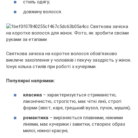
стиль одягу;
довжину волосся.
Святкова зачіска на коротке волосся обов’язково
викличе захоплення у чоловіків і пекучу заздрість у жінок.
Існує кілька стилів при роботі з кучерями.
Популярні напрямки:
класика
– характеризується стриманістю,
лаконічністю, строгістю, має чіткі лінії, строгі
форми (хвіст, каре, грецький вузол, пучок, мушля);
романтика
– вирізняється плавними, ніжними
лініями, має кучерики і завитки, створює образ
милої, ніжної красуні;