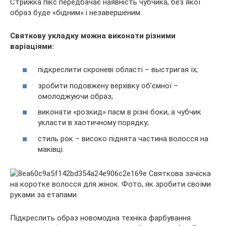
Стрижка пікс передбачає наявність чубчика, без якої
образ буде «бідним» і незавершеним.
Святкову укладку можна виконати різними
варіаціями:
підкреслити скроневі області – выстригая їх;
зробити подовжену верхівку об’ємної –
омолоджуючи образ;
виконати «розкид» пасм в різні боки, а чубчик
укласти в хаотичному порядку;
стиль рок – високо піднята частина волосся на
маківці.
Підкреслить образ новомодна техніка фарбування