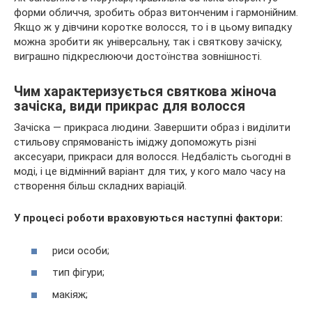
форми обличчя, зробить образ витонченим і гармонійним.
Якщо ж у дівчини коротке волосся, то і в цьому випадку
можна зробити як універсальну, так і святкову зачіску,
виграшно підкреслюючи достоїнства зовнішності.
Чим
характеризується святкова жіноча
зачіска, види прикрас для волосся
Зачіска — прикраса людини. Завершити образ і виділити
стильову спрямованість іміджу допоможуть різні
аксесуари, прикраси для волосся. Недбалість сьогодні в
моді, і це відмінний варіант для тих, у кого мало часу на
створення більш складних варіацій.
У процесі роботи враховуються наступні фактори:
риси особи;
тип фігури;
макіяж;