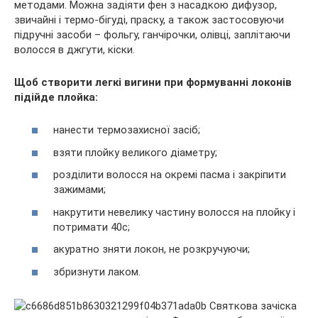
методами. Можна задіяти фен з насадкою дифузор,
звичайні і термо-бігуді, праску, а також застосовуючи
підручні засоби – фольгу, ганчірочки, олівці, заплітаючи
волосся в джгути, кіски.
Щоб створити легкі вигини при формуванні локонів
підійде плойка:
нанести термозахисної засіб;
взяти плойку великого діаметру;
розділити волосся на окремі пасма і закріпити
зажимами;
накрутити невелику частину волосся на плойку і
потримати 40с;
акуратно зняти локон, не розкручуючи;
збризнути лаком.