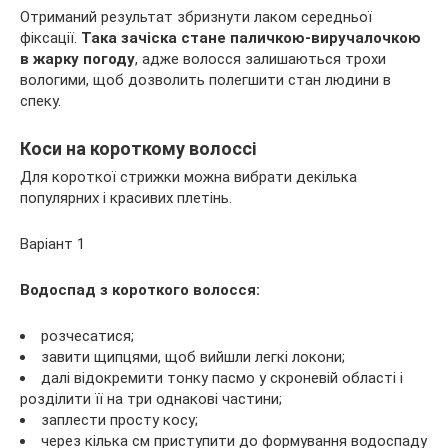
Отриманий результат збризнути лаком середньої
фіксації.
Така зачіска стане паличкою-виручалочкою
в жарку погоду
, адже волосся залишаються трохи
вологими, щоб дозволить полегшити стан людини в
спеку.
Коси на короткому волоссі
Для короткої стрижки можна вибрати декілька
популярних і красивих плетінь.
Варіант 1
Водоспад з короткого волосся:
розчесатися;
завити щипцями, щоб вийшли легкі локони;
далі відокремити тонку пасмо у скроневій області і
розділити її на три однакові частини;
заплести просту косу;
через кілька см приступити до формування водоспаду