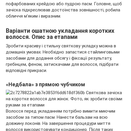
пофарбованих крейдою або пудрою пасм. Головне, щоб
зачіска підкреслював достоїнства зовнішності, робила
обличчя м’яким і виразним.
Варіанти ошатною укладання коротких
волосся. Опис за етапами
Зробити красиву і стильну святкову укладку можна в
домашніх умовах. Необхідно запастися стайлинговыми
засобами для додання обсягу і фіксації результату,
гребінцем, феном, затискачами для волосся, підібрати
відповідні прикраси.
«Недбала» з прямою чубчиком
Волосся перед укладанням потрібно вимити миючим
засобом за типом пасм. Нанести бальзам на всю
довжину локонів. На завершення процедури миття
волосся використовувати кондиціонер. Після таких