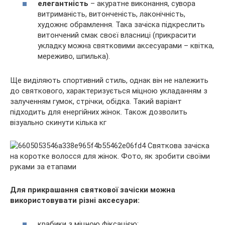
елегантність
– акуратне виконання, сувора
витриманість, витонченість, лаконічність,
художнє обрамлення. Така зачіска підкреслить
витончений смак своєї власниці (прикрасити
укладку можна святковими аксесуарами – квітка,
мереживо, шпилька).
Ще виділяють спортивний стиль, однак він не належить
до святкового, характеризується міцною укладанням з
залученням гумок, стрічки, обідка. Такий варіант
підходить для енергійних жінок. Також дозволить
візуально скинути кілька кг
Для прикрашання святкової зачіски можна
використовувати різні аксесуари:
крабики з міцною фіксацією;