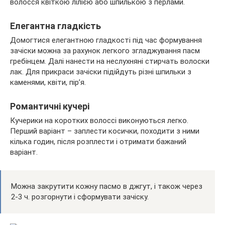
волосся квіткою лілією або шпилькою з перлами.
Елегантна гладкість
Домогтися елегантною гладкості під час формування
зачіски можна за рахунок легкого згладжування пасм
гребінцем. Далі нанести на неслухняні стирчать волоски
лак. Для прикраси зачіски підійдуть різні шпильки з
каменями, квіти, пір’я.
Романтичні кучері
Кучерики на коротких волоссі виконуються легко.
Перший варіант – заплести косички, походити з ними
кілька годин, після розплести і отримати бажаний
варіант.
Можна закрутити кожну пасмо в джгут, і також через
2-3 ч. розгорнути і сформувати зачіску.