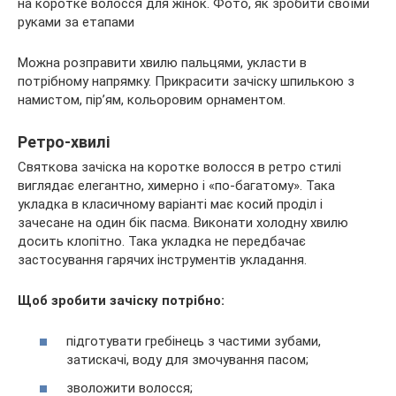
Можна розправити хвилю пальцями, укласти в
потрібному напрямку. Прикрасити зачіску шпилькою з
намистом, пір’ям, кольоровим орнаментом.
Ретро-хвилі
Святкова зачіска на коротке волосся в ретро стилі
виглядає елегантно, химерно і «по-багатому». Така
укладка в класичному варіанті має косий проділ і
зачесане на один бік пасма. Виконати холодну хвилю
досить клопітно. Така укладка не передбачає
застосування гарячих інструментів укладання.
Щоб зробити зачіску потрібно:
підготувати гребінець з частими зубами,
затискачі, воду для змочування пасом;
зволожити волосся;