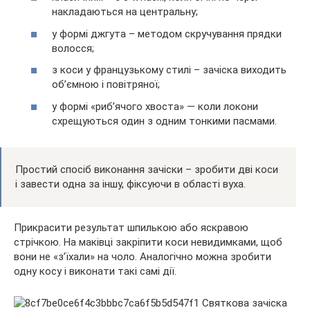
накладаються на центральну;
у формі джгута – методом скручування прядки
волосся;
з коси у французькому стилі – зачіска виходить
об’ємною і повітряної;
у формі «риб’ячого хвоста» — коли локони
схрещуються один з одним тонкими пасмами.
Простий спосіб виконання зачіски – зробити дві коси
і завести одна за іншу, фіксуючи в області вуха.
Прикрасити результат шпилькою або яскравою
стрічкою. На маківці закріпити коси невидимками, щоб
вони не «з’їхали» на чоло. Аналогічно можна зробити
одну косу і виконати такі самі дії.