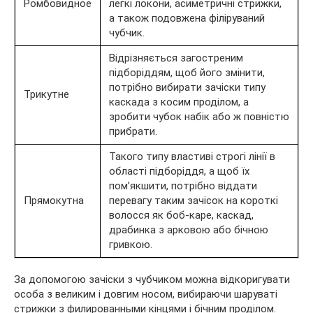
Ромбовидное
легкі локони, асиметричні стрижки,
а також подовжена філіруваний
чубчик.
Відрізняється загостреним
підборіддям, щоб його змінити,
потрібно вибирати зачіски типу
Трикутне
каскада з косим проділом, а
зробити чубок набік або ж повністю
прибрати.
Такого типу властиві строгі лінії в
області підборіддя, а щоб їх
пом’якшити, потрібно віддати
Прямокутна
перевагу таким зачісок на короткі
волосся як боб-каре, каскад,
драбинка з арковою або бічною
гривкою.
За допомогою зачіски з чубчиком можна відкоригувати
особа з великим і довгим носом, вибираючи шаруваті
стрижки з филированными кінцями і бічним проділом.