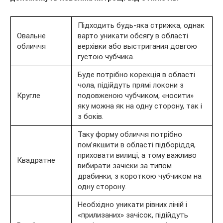
Підходить будь-яка стрижка, однак
Овальне
варто уникати обсягу в області
обличчя
верхівки або выстригания довгою
густою чубчика.
Буде потрібно корекція в області
чола, підійдуть прямі локони з
Кругле
подовженою чубчиком, «носити»
яку можна як на одну сторону, так і
з боків.
Таку форму обличчя потрібно
пом’якшити в області підборіддя,
приховати вилиці, а тому важливо
Квадратне
вибирати зачіски за типом
драбинки, з короткою чубчиком на
одну сторону.
Необхідно уникати рівних ліній і
«прилизаних» зачісок, підійдуть