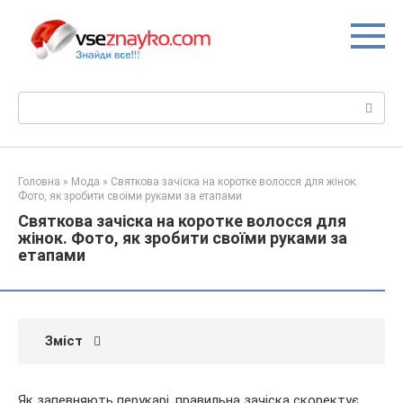
Перейти
до
вмісту
Пошук:
Головна
»
Мода
»
Святкова зачіска на коротке волосся для жінок.
Фото, як зробити своїми руками за етапами
Святкова зачіска на коротке волосся для
жінок. Фото, як зробити своїми руками за
етапами
Зміст
Як запевняють перукарі, правильна зачіска скоректує