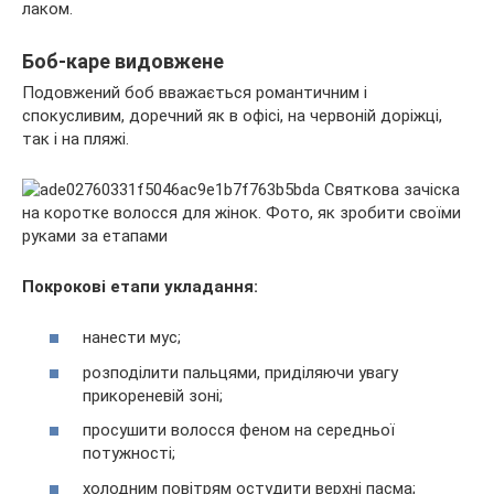
лаком.
Боб-каре видовжене
Подовжений боб вважається романтичним і
спокусливим, доречний як в офісі, на червоній доріжці,
так і на пляжі.
Покрокові етапи укладання:
нанести мус;
розподілити пальцями, приділяючи увагу
прикореневій зоні;
просушити волосся феном на середньої
потужності;
холодним повітрям остудити верхні пасма;