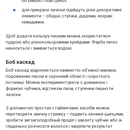
об’ємною і повітряної;
для прикраси зачіски підійдуть різні декоративні
елементи – обідки, стрічки, діадеми, яскраві
невидимки.
Щоб додати кольору пасмам можна скористатися
пудрою або різнокольоровими крейдами. Фарба легко
наноситься і змивається водою.
Боб каскад
Боб каскад відрізняється наявністю об’ємної маківки,
подовжених пасом в скроневій області і короткого
потилиці. Можна експериментувати з довжиною і
формою чубчика, відтінком пасм, ступенем пишноти
зачіски.
З допомогою простих стайлінгових засобів можна
перетворити звичну стрижку – подвить кінчики щипцями,
зробити зигзагоподобный проділ і завзяту чубчик або ж
гладенько розчесати волосся і закріпити результат