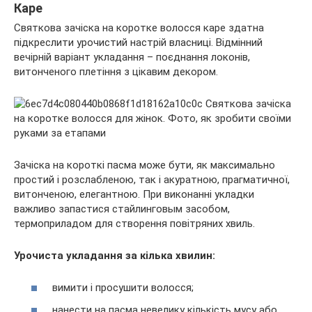
Каре
Святкова зачіска на коротке волосся каре здатна
підкреслити урочистий настрій власниці. Відмінний
вечірній варіант укладання – поєднання локонів,
витонченого плетіння з цікавим декором.
Зачіска на короткі пасма може бути, як максимально
простий і розслабленою, так і акуратною, прагматичної,
витонченою, елегантною. При виконанні укладки
важливо запастися стайлинговым засобом,
термоприладом для створення повітряних хвиль.
Урочиста укладання за кілька хвилин:
вимити і просушити волосся;
нанести на пасма невелику кількість мусу або