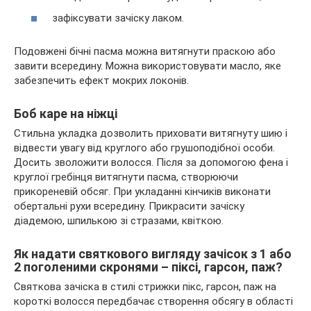
зафіксувати зачіску лаком.
Подовжені бічні пасма можна витягнути праскою або
завити всередину. Можна використовувати масло, яке
забезпечить ефект мокрих локонів.
Боб каре на ніжці
Стильна укладка дозволить приховати витягнуту шию і
відвести увагу від круглого або грушоподібної особи.
Досить зволожити волосся. Після за допомогою фена і
круглої гребінця витягнути пасма, створюючи
прикореневій обсяг. При укладанні кінчиків виконати
обертальні рухи всередину. Прикрасити зачіску
діадемою, шпилькою зі стразами, квіткою.
Як надати святкового вигляду зачісок з 1 або
2 поголеними скронями – піксі, гарсон, паж?
Святкова зачіска в стилі стрижки пікс, гарсон, паж на
короткі волосся передбачає створення обсягу в області