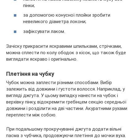
пінки;
за допомогою конусної плойки зробити
невеликого діаметра локони;
зафіксувати лаком.
Зачіску прикрасити яскравими шпильками, стрічками,
можна сплести по колу ободок з кісок, що також буде
виглядати яскраво і оригінально.
Плетіння на чубку
Чубок можна заплести різними способами. Вибір
залежить від довжини і густоти волосся. Наприклад, у
вигляді джгута. У цьому випадку нанести на чубок і
верхівку пінку, відокремити гребінцем секцію середньої
довжини і розділити на дві частини. Акуратними рухами
переплести між собою.
При подальшому прокручуванні джгута додати вільні
пасма з чубчика, продовжуючи плетіння до мочки вуха.