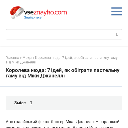
Перейти
до
вмісту
Пошук:
Головна
»
Мода
»
Королева нюда: 7 ідей, як обіграти пастельну гаму
від Міки Джанеллі
Королева нюда: 7 ідей, як обіграти пастельну
гаму від Міки Джанеллі
Зміст
Австралійський фешн-блогер Міка Джанеллі – справжній
символ експериментів зі стилем. У совеи Инстаграме