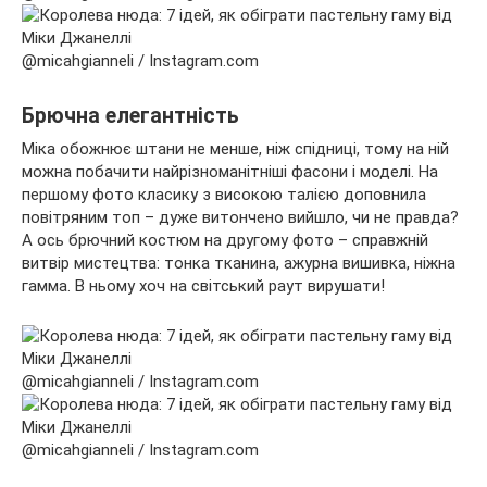
@micahgianneli / Instagram.com
Брючна елегантність
Міка обожнює штани не менше, ніж спідниці, тому на ній
можна побачити найрізноманітніші фасони і моделі. На
першому фото класику з високою талією доповнила
повітряним топ – дуже витончено вийшло, чи не правда?
А ось брючний костюм на другому фото – справжній
витвір мистецтва: тонка тканина, ажурна вишивка, ніжна
гамма. В ньому хоч на світський раут вирушати!
@micahgianneli / Instagram.com
@micahgianneli / Instagram.com