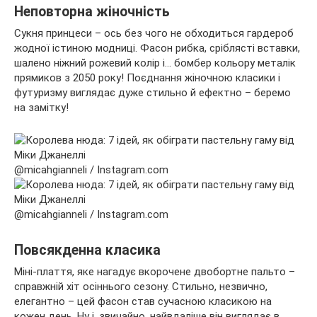
Неповторна жіночність
Сукня принцеси – ось без чого не обходиться гардероб
жодної істиною модниці. Фасон рибка, сріблясті вставки,
шалено ніжний рожевий колір і… бомбер кольору металік
прямиков з 2050 року! Поєднання жіночною класики і
футуризму виглядає дуже стильно й ефектно – беремо
на замітку!
@micahgianneli / Instagram.com
@micahgianneli / Instagram.com
Повсякденна класика
Міні-плаття, яке нагадує вкорочене двобортне пальто –
справжній хіт осіннього сезону. Стильно, незвично,
елегантно – цей фасон став сучасною класикою на
кожен день. Ну і, звичайно, найвдаліше він виглядає в