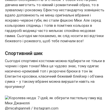
дівчина миготить то ніжний і романтичний образ, то в
зухвалому і роковому. Ефектну нестандартну зовнішність
вдало доповнюють не менш оригінальні вбрання і
яскраво-червоні губи, які стали фішкою Міки. Але серед
кольорових спідниць і топів в помітних кольорах в
гардеробі модниці часто мелькає спокійна нюдовая
гамма. Сьогодні ми покажемо, як слід носити всі відтінки
бежевого і рожевого, щоб тебе помічали все!
Спортивний шик
Сьогодні спортивні костюми можна підбирати не тільки в
чорних і сірих тонах! Міка це чудово знає, тому одягає
насичено-кремовий топ і укорочені брюки в тон їм.
Елегантні кросівки, класичний бежевий блейзер і об’ємна
сумка – у такому вбранні можна вирушати навіть на
прогулянку!
@micahgianneli / Instagram.com