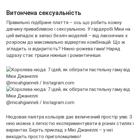
Витончена сексуальність
Правильно підібране плаття – ось що робить кожну
дівчину привабливою і сексуальною. У гардеробі Міки на
цей випадок в запасі безліч моделей – від лаконічних з
розрізом до максимально відвертих комбінацій. Що ж
згладить їх відкритість? Ніжно-рожева гама! Наряд
одразу стає трішки ніжніше і романтичніше.
@micahgianneli / Instagram.com
@micahgianneli / Instagram.com
Нюдовая палітра кольорів дає величезний простір уяві. З
нею можна з легкістю експериментувати в різних стилях і
варіантах. Беріть приклад з Мікі Джанеллі – у неї
виходить просто приголомшливо!