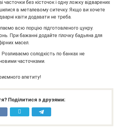
і часточки без кісточок і одну ложку відварених
лишилися в металевому ситечку. Якщо ви хочете
дварні квіти додавати не треба.
ипаємо всю порцію підготовленого цукру.
нь. При бажанні додайте гілочку бадьяна для
фірних масел.
 Розливаємо солодкість по банках не
новими часточками.
риємного апетиту!
я? Поділитися з друзями: