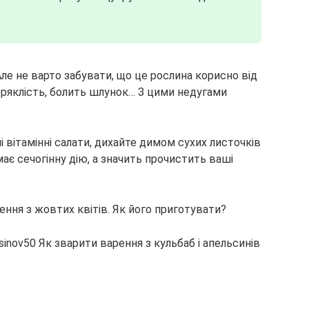
Але не варто забувати, що це рослина корисно від
абряклість, болить шлунок… З цими недугами
і вітамінні салати, дихайте димом сухих листочків
має сечогінну дію, а значить прочистить ваші
ння з жовтих квітів. Як його приготувати?