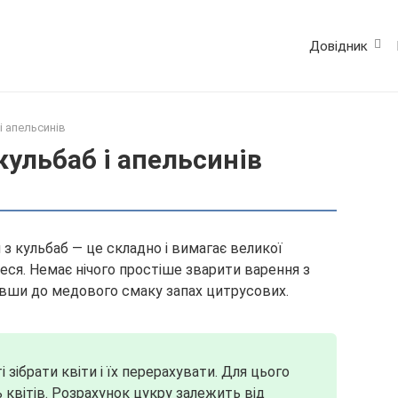
Довідник
і апельсинів
кульбаб і апельсинів
з кульбаб — це складно і вимагає великої
теся. Немає нічого простіше зварити варення з
авши до медового смаку запах цитрусових.
і зібрати квіти і їх перерахувати. Для цього
 квітів. Розрахунок цукру залежить від