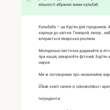
кількості зібраних вами кульбаб.
Кульбаба — це бур’ян для городників. 
корінця до квітки. Геморой, запор , н
впорається лікарська рослина.
Молоденькі листочки додавайте в літн
при кашлі, заварюйте фіточай. Бур’ян 
нирки.
Ми ж поговоримо про незвичайне варе
Інгредієнти: