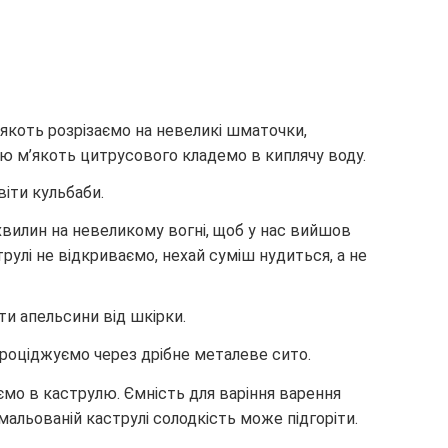
якоть розрізаємо на невеликі шматочки,
ю м’якоть цитрусового кладемо в киплячу воду.
іти кульбаби.
хвилин на невеликому вогні, щоб у нас вийшов
рулі не відкриваємо, нехай суміш нудиться, а не
ти апельсини від шкірки.
проціджуємо через дрібне металеве сито.
мо в каструлю. Ємність для варіння варення
емальованій каструлі солодкість може підгоріти.