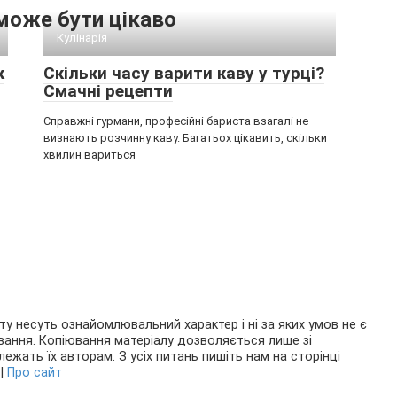
може бути цікаво
Кулінарія
к
Скільки часу варити каву у турці?
Смачні рецепти
Справжні гурмани, професійні бариста взагалі не
визнають розчинну каву. Багатьох цікавить, скільки
хвилин вариться
ту несуть ознайомлювальний характер і ні за яких умов не є
ання. Копіювання матеріалу дозволяється лише зі
ежать їх авторам. З усіх питань пишіть нам на сторінці
|
Про сайт