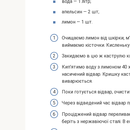
вода — 1 літр;
апельсин — 2 шт;
лимон — 1 шт.
Очищаємо лимон від шкірки, м’
виймаємо кісточки. Кисленьку
Закидаємо в цю ж каструлю кв
Кип’ятимо воду з лимоном 40 
насичений відвар. Кришку каст
виварюється.
Поки готується відвар, очисти
Через відведений час відвар 
Проціджений відвар переливає
беріть з нержавіючої сталі. В 