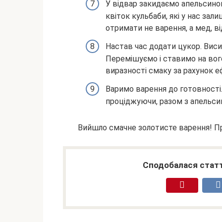
У відвар закидаємо апельсинов
квіток кульбаби, які у нас за
отримати не варення, а мед, ві
Настав час додати цукор. Вис
Перемішуємо і ставимо на вого
виразності смаку за рахунок е
Варимо варення до готовності.
проціджуючи, разом з апельси
Вийшло смачне золотисте варення! П
Сподобалася статт