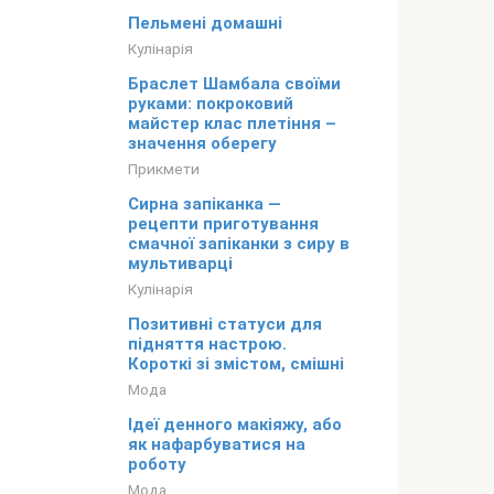
Пельмені домашні
Кулінарія
Браслет Шамбала своїми
руками: покроковий
майстер клас плетіння –
значення оберегу
Прикмети
Сирна запіканка —
рецепти приготування
смачної запіканки з сиру в
мультиварці
Кулінарія
Позитивні статуси для
підняття настрою.
Короткі зі змістом, смішні
Мода
Ідеї денного макіяжу, або
як нафарбуватися на
роботу
Мода