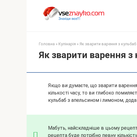
Перейти
до
вмісту
Головна
»
Кулінарія
»
Як зварити варення з кульбаб 
Як зварити варення з 
Якщо ви думаєте, що зварити варення 
кількості часу, то ви глибоко помиляє
кульбаб з апельсином і лимоном, дод
Мабуть, найскладніше в цьому
рецепт
рецепта буде потрібно певну кількість