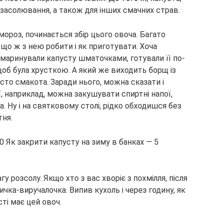
 засолювання, а також для інших смачних страв.
мороз, починається збір цього овоча. Багато
що ж з нею робити і як приготувати. Хоча
 маринували капусту шматочками, готували її по-
щоб була хрусткою. А який же виходить борщ із
то смакота. Заради нього, можна сказати і
ї, наприклад, можна закушувати спиртні напої,
 Ну і на святковому столі, рідко обходишся без
тня.
у розсолу. Якщо хто з вас хворіє з похмілля, після
ичка-виручалочка. Випив кухоль і через годину, як
сті має цей овоч.