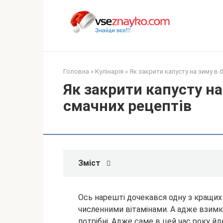
Перейти
до
вмісту
Головна
»
Кулінарія
»
Як закрити капусту на зиму в 
Як закрити капусту на
смачних рецептів
Зміст
Ось нарешті дочекався одну з кращих 
численними вітамінами. А адже взимку
потрібні. Адже саме в цей час року йд