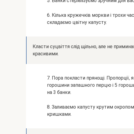
5. Банки стерилізуємо зручним для вас
6. Кілька кружечків моркви і трохи ча
складаємо цвітну капусту.
Класти суцвіття слід щільно, але не примин
красивими.
7. Пора покласти прянощі. Пропорції, я
горошини запашного перцю і 5 горошин
на 3 банки.
8. Заливаємо капусту крутим окропом
кришками.