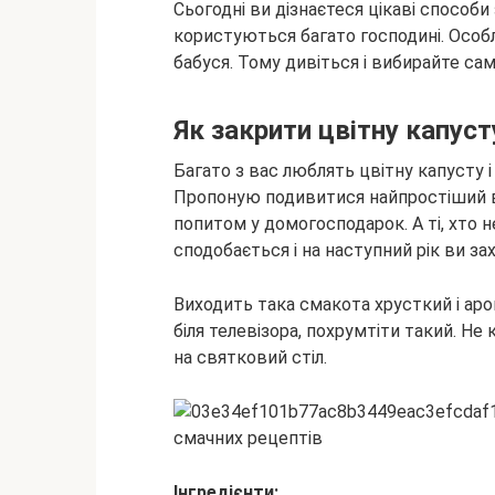
Сьогодні ви дізнаєтеся цікаві способи
користуються багато господині. Особл
бабуся. Тому дивіться і вибирайте са
Як закрити цвітну капуст
Багато з вас люблять цвітну капусту і
Пропоную подивитися найпростіший ва
попитом у домогосподарок. А ті, хто н
сподобається і на наступний рік ви за
Виходить така смакота хрусткий і ар
біля телевізора, похрумтіти такий. Не
на святковий стіл.
Інгредієнти: