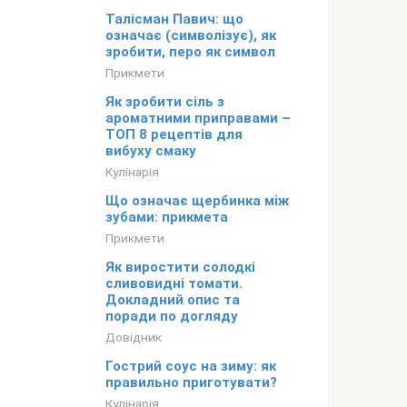
Талісман Павич: що
означає (символізує), як
зробити, перо як символ
Прикмети
Як зробити сіль з
ароматними приправами –
ТОП 8 рецептів для
вибуху смаку
Кулінарія
Що означає щербинка між
зубами: прикмета
Прикмети
Як виростити солодкі
сливовидні томати.
Докладний опис та
поради по догляду
Довідник
Гострий соус на зиму: як
правильно приготувати?
Кулінарія