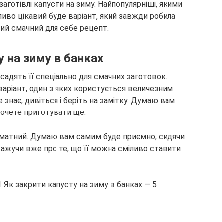
 заготівлі капусти на зиму. Найпопулярніші, якими
иво цікавий буде варіант, який завжди робила
мий смачний для себе рецепт.
у на зиму в банках
 садять її спеціально для смачних заготовок.
ріант, один з яких користується величезним
е знає, дивіться і беріть на замітку. Думаю вам
хочете приготувати ще.
оматний. Думаю вам самим буде приємно, сидячи
 кажучи вже про те, що її можна сміливо ставити