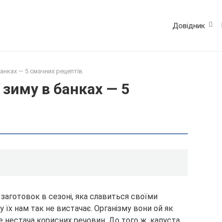
Довідник
банках — 5 смачних рецептів
 зиму в банках — 5
заготовок в сезоні, яка славиться своїми
 їх нам так не вистачає. Організму вони ой як
е нестача корисних речовин. До того ж, капуста,