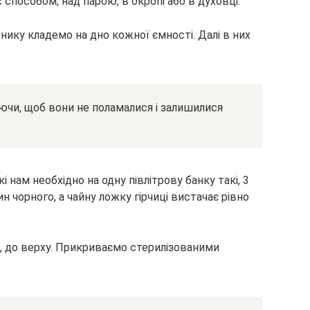
 способом, над парою, в окропі або в духовці.
снику кладемо на дно кожної ємності. Далі в них
аючи, щоб вони не поламалися і залишилися
кі нам необхідно на одну півлітрову банку такі, 3
 чорного, а чайну ложку гірчиці вистачає рівно
, до верху. Прикриваємо стерилізованими