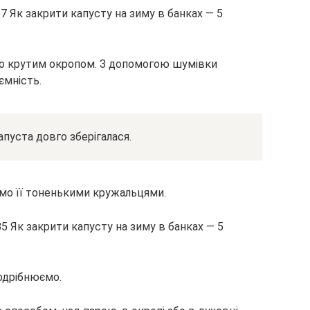
ємо крутим окропом. З допомогою шумівки
ємність.
апуста довго зберігалася.
ємо її тоненькими кружальцями.
подрібнюємо.