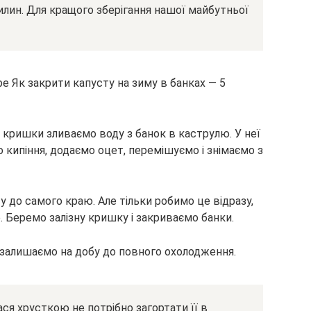
илин. Для кращого зберігання нашої майбутньої
 кришки зливаємо воду з банок в каструлю. У неї
о кипіння, додаємо оцет, перемішуємо і знімаємо з
у до самого краю. Але тільки робимо це відразу,
. Беремо залізну кришку і закриваємо банки.
 залишаємо на добу до повного охолодження.
ся хрусткою не потрібно загортати її в