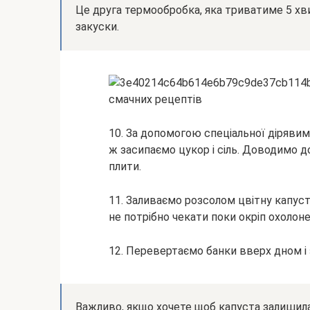
Це друга термообробка, яка триватиме 5 хв
закуски.
10. За допомогою спеціальної дірявим
ж засипаємо цукор і сіль. Доводимо д
плити.
11. Заливаємо розсолом цвітну капуст
не потрібно чекати поки окріп охолоне
12. Перевертаємо банки вверх дном і
Важливо, якщо хочете щоб капуста залишила