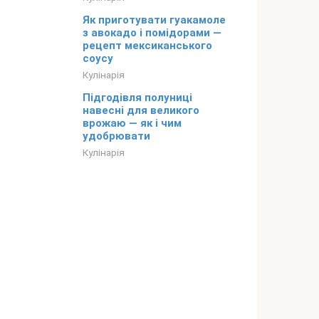
Як приготувати гуакамоле
з авокадо і помідорами —
рецепт мексиканського
соусу
Кулінарія
Підгодівля полуниці
навесні для великого
врожаю — як і чим
удобрювати
Кулінарія