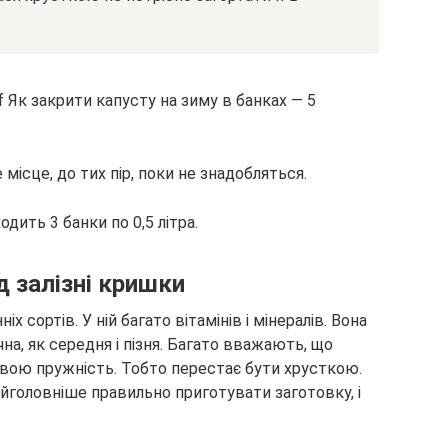
місце, до тих пір, поки не знадобляться.
одить 3 банки по 0,5 літра.
д залізні кришки
 сортів. У ній багато вітамінів і мінералів. Вона
на, як середня і пізня. Багато вважають, що
 свою пружність. Тобто перестає бути хрусткою.
йголовніше правильно приготувати заготовку, і