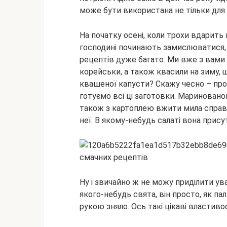
може бути використана не тільки
для
На початку осені, коли трохи вдарить 
господині починають замислюватися, 
рецептів дуже багато. Ми вже з вами
корейськи, а також квасили на зиму, 
квашеної капусти? Скажу чесно – прос
готуємо всі ці заготовки. Мариновано
також з картоплею вжити мила справа.
неї. В якому-небудь салаті вона прису
Ну і звичайно ж не можу приділити уваг
якого-небудь свята, він просто, як пал
рукою зняло. Ось такі цікаві властиво